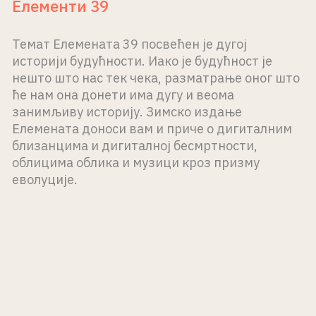
Елементи 39
Темат Елемената 39 посвећен је дугој
историји будућности. Иако је будућност је
нешто што нас тек чека, разматрање оног што
ће нам она донети има дугу и веома
занимљиву историју. Зимско издање
Елемената доноси вам и приче о дигиталним
близанцима и дигиталној бесмртности,
облицима облика и музици кроз призму
еволуције.