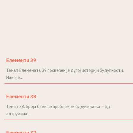
Елементи 39
Темат Елемената 39 посвећен је дугој историји будућности.
Иако је…
Елементи 38
Темат 38. броја бави се проблемом одлучивања – од
алтруизма…
Елементи 37