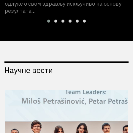
одлуке о свом здрављу искључиво на основу
резултата…
Научне вести