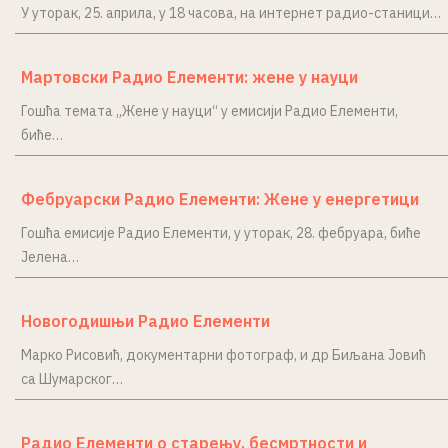
У уторак, 25. априла, у 18 часова, на интернет радио-станици…
Мартовски Радио Елементи: жене у науци
Гошћа темата „Жене у науци“ у емисији Радио Елементи,
биће…
Фебруарски Радио Елементи: Жене у енергетици
Гошћа емисије Радио Елементи, у уторак, 28. фебруара, биће
Јелена…
Новогодишњи Радио Елементи
Марко Рисовић, документарни фотограф, и др Биљана Јовић
са Шумарског…
Радио Елементи о старењу, бесмртности и