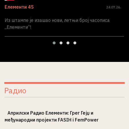
Елементи 45
24.07.26.
Из штампе је изашао нови, летњи број часописа
„Елементи“!
Радио
Априлски Радио Елементи: Грег Гејџ и
међународни пројекти FASIH i FemPower