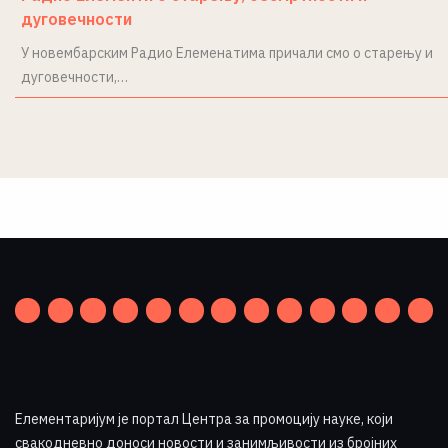
дуговечности
У новембарским Радио Елеменатима причали смо о старењу и
дуговечности,…
Елементаријум је портал Центра за промоцију науке
,
који
свакодневно доноси новости и занимљивости из бројних