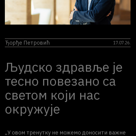
Ђорђе Петровић
17.07.26.
Људско здравље је
тесно повезано са
светом који нас
окружује
„У овом тренутку не можемо доносити важне