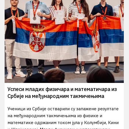
Успеси младих физичара и математичара из
Србије на међународним такмичењима
Ученици из Србије остварили су запажене резултате
на међународним такмичењима из физике и
математике одржаним током јула у Колумбији, Кини