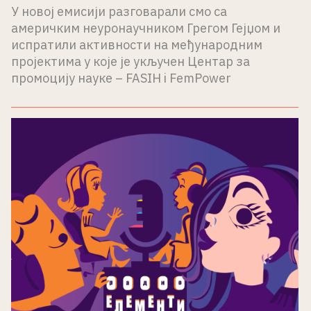
У новој емисији разговарали смо са
америчким неуронаучником Грегом Гејџом и
испратили активности на међународним
пројектима у које је укључен Центар за
промоцију науке – FASIH i FemPower