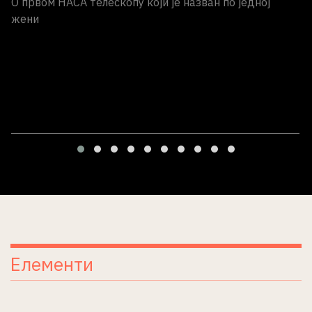
О првом НАСА телескопу који је назван по једној
жени
Елементи