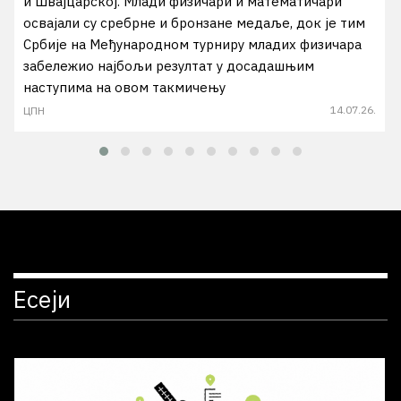
и Швајцарској. Млади физичари и математичари
освајали су сребрне и бронзане медаље, док је тим
Србије на Међународном турниру младих физичара
забележио најбољи резултат у досадашњим
наступима на овом такмичењу
14.07.26.
ЦПН
Есеји