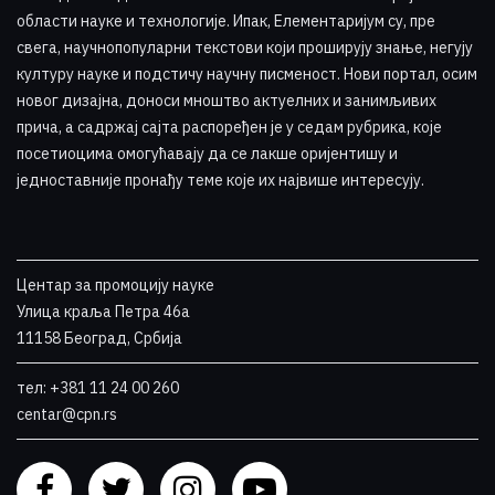
области науке и технологије. Ипак, Елементаријум су, пре
свега, научнопопуларни текстови који проширују знање, негују
културу науке и подстичу научну писменост. Нови портал, осим
новог дизајна, доноси мноштво актуелних и занимљивих
прича, а садржај сајта распоређен је у седам рубрика, које
посетиоцима омогућавају да се лакше оријентишу и
једноставније пронађу теме које их највише интересују
.
Центар за промоцију науке
Улица краља Петра 46a
11158 Београд, Србија
тел: +381 11 24 00 260
centar@cpn.rs