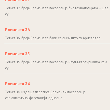
Темат 37. броја Елемената посвећен је биотехнологијама – шта
су…
Елементи 36
Темат 36. броја Елемената бави се оним што су Аристотел…
Елементи 35
Темат 35. броја Елемената посвећен је научним открићима која
су…
Елементи 34
Темат 34. издања часописа Елементи посвећен је
спекулативној фармацији, односно…