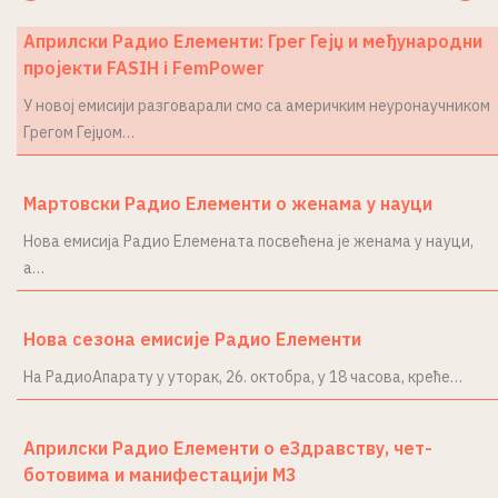
Априлски Радио Елементи: Грег Гејџ и међународни
пројекти FASIH i FemPower
У новој емисији разговарали смо са америчким неуронаучником
Грегом Гејџом…
Мартовски Радио Елементи о женама у науци
Нова емисија Радио Елемената посвећена је женама у науци,
а…
Нова сезона емисије Радио Елементи
На РадиоАпарату у уторак, 26. октобра, у 18 часова, креће…
Априлски Радио Елементи о еЗдравству, чет-
ботовима и манифестацији М3