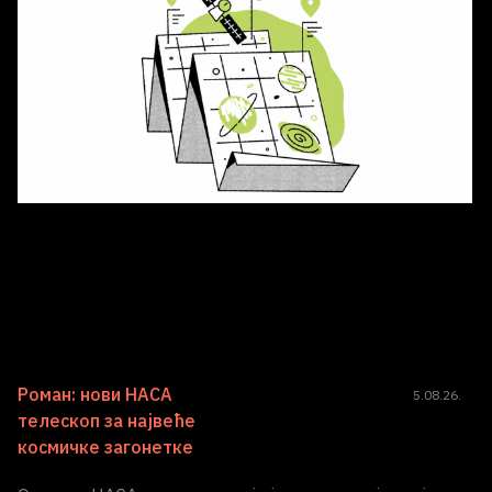
Роман: нови НАСА
5.08.26.
телескоп за највеће
космичке загонетке