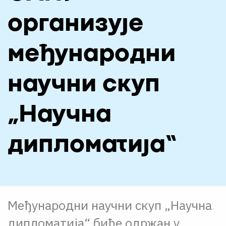
О НАМА
организује
ЦПН
међународни
LAT
научни скуп
„Научна
дипломатија“
Међународни научни скуп „Научна
дипломатија“ биће одржан у