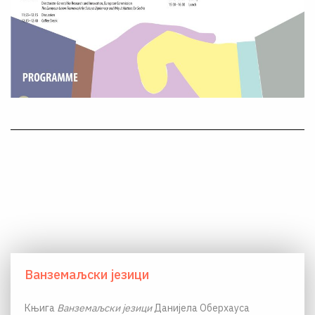
Ванземаљски језици
Књига
Ванземаљски језици
Данијела Оберхауса