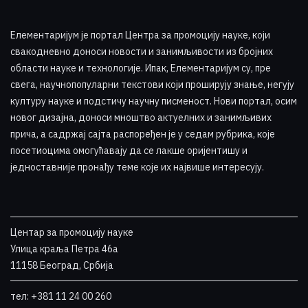
Елементаријум је портал Центра за промоцију науке
,
који
свакодневно доноси новости и занимљивости из бројних
области науке и технологије. Ипак, Елементаријум су, пре
свега, научнопопуларни текстови који проширују знање, негују
културу науке и подстичу научну писменост. Нови портал, осим
новог дизајна, доноси мноштво актуелних и занимљивих
прича, а садржај сајта распоређен је у седам рубрика, које
посетиоцима омогућавају да се лакше оријентишу и
једноставније пронађу теме које их највише интересују
.
Центар за промоцију науке
Улица краља Петра 46a
11158 Београд, Србија
тел: +381 11 24 00 260