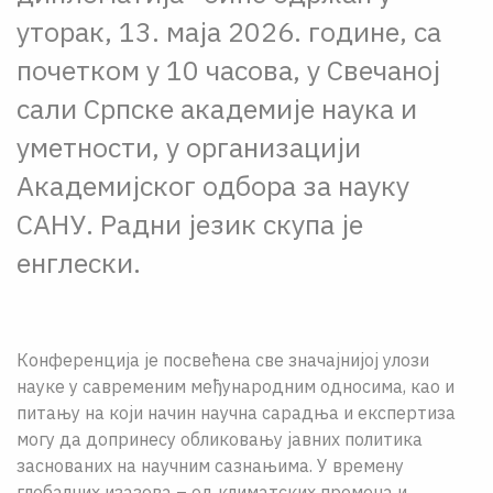
уторак, 13. маја 2026. године, са
почетком у 10 часова, у Свечаној
сали Српске академије наука и
уметности, у организацији
Академијског одбора за науку
САНУ. Радни језик скупа је
енглески.
Конференција је посвећена све значајнијој улози
науке у савременим међународним односима, као и
питању на који начин научна сарадња и експертиза
могу да допринесу обликовању јавних политика
заснованих на научним сазнањима. У времену
глобалних изазова – од климатских промена и