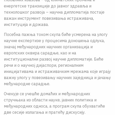
енергетске транзиције до јавног здравља и
технолошког развоја – научна дипломатија постаје
важан инструмент повезивања истраживача,
институција и држава.
Посебна пажња током скупа биће усмерена на улогу
научне експертизе у процесима доношења одлука,
значај међународних научних организација и
европских оквира сарадње, као и на
институционални развој научне дипломатије. Биће
речи и о научној дијаспори, регионалним
иницијативама и истраживачким мрежама које играју
важну улогу у повезивању научних заједница и јачању
међународне сарадње.
Очекује се учешће домаћих и међународних
стручњака из области науке, јавних политика и
међународних односа, а програм скупа обухватиће
две сесије излагања и пратећу дискусију.