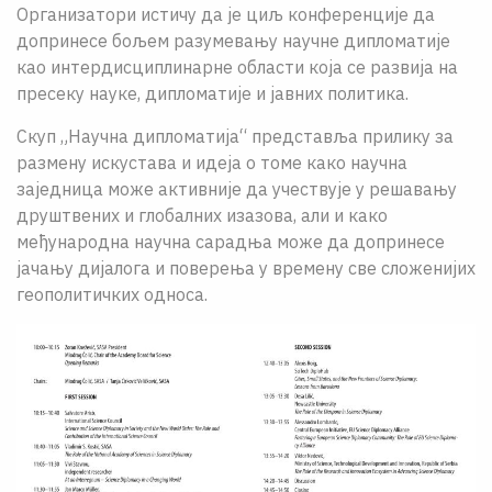
Организатори истичу да је циљ конференције да
допринесе бољем разумевању научне дипломатије
као интердисциплинарне области која се развија на
пресеку науке, дипломатије и јавних политика.
Скуп „Научна дипломатија“ представља прилику за
размену искустава и идеја о томе како научна
заједница може активније да учествује у решавању
друштвених и глобалних изазова, али и како
међународна научна сарадња може да допринесе
јачању дијалога и поверења у времену све сложенијих
геополитичких односа.