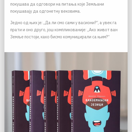
покушава да одговори на питања које Земљани
покушавају да одгонетну вековима.
Једно од њих је: „Да ли смо сами у васиони?“, а увек га
прати и оно друго, још компликованије: „Ако живот ван
Земље постоји, како бисмо комуницирали са њим?“