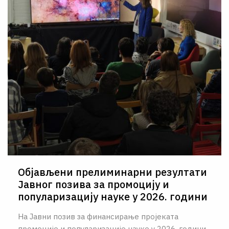
Објављени прелиминарни резултати
Јавног позива за промоцију и
популаризацију науке у 2026. години
На Јавни позив за финансирање пројеката
промоције и популаризације науке у 2026. години