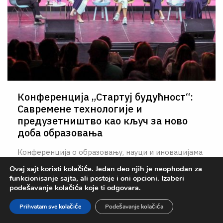
Конференција „Стартуј будућност“:
Савремене технологије и
предузетништво као кључ за ново
доба образовања
Конференција о образовању, науци и иновацијама
за ново доба наставе – Стартуј будућност,
Ovaj sajt koristi kolačiće. Jedan deo njih je neophodan za
одржана 19. и 20. септембра у Ложионици, коју је
funkcionisanje sajta, ali postoje i oni opcioni. Izaberi
podešavanje kolačića koje ti odgovara.
организовао Центар за промоцију науке у
партнерству са организацијом Достигнућа младих
Prihvatam sve kolačiće
Podešavanje kolačića
из Србије, окупила је више од 250 наставника,