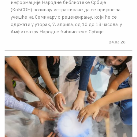
информације Народне библиотеке Србије
(КоБСОН) позивају истраживаче да се пријаве за
учешће на Семинару о рецензирању, који ће се
одржати у уторак, 7. априла, од 10 до 13 часова, у
Амфитеатру Народне библиотеке Србије
24.03.26.