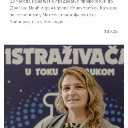
18 часова најављено предавање професорки др
Драгане Илић и др Анђелке Ковачевић са Катедре
за астрономију Математичког факултета
Универзитета у Београду
3.10.25.