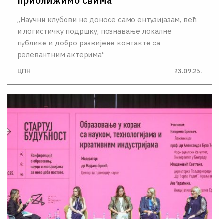
приближимо свима
„Научни клубови не доносе само ентузијазам, већ
и логистичку подршку, познавање локалне
публике и добро развијене контакте са
релевантним актерима“
ЦПН
23.09.25.