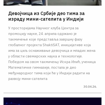
Девојчица из Србије део тима за
израду мини-сателита у Индији
У просторијама Научног клуба Центра за
промоцију науке, 24. априла одржано је
такмичење које представља завршну фазу
глобалног пројекта ShaktiSAT, иницијативе која
има за циљ оснаживање девојчица и младих жена
у области свемирских наука и технологије.
Победом на овом такмичењу Искра Илић, ученица
Математичке гимназије, постала је део
међународног тима који ће у Индији радити на
развоју мини-сателита
30.04.26.