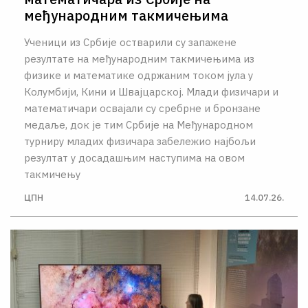
међународним такмичењима
Ученици из Србије остварили су запажене
резултате на међународним такмичењима из
физике и математике одржаним током јула у
Колумбији, Кини и Швајцарској. Млади физичари и
математичари освајали су сребрне и бронзане
медаље, док је тим Србије на Међународном
турниру младих физичара забележио најбољи
резултат у досадашњим наступима на овом
такмичењу
ЦПН
14.07.26.