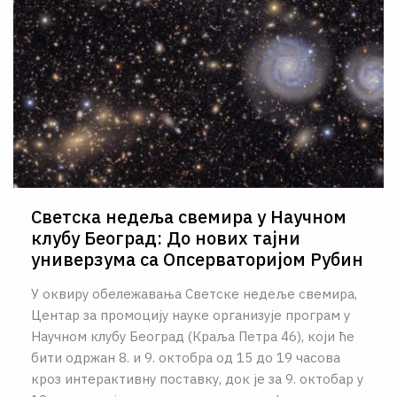
Светска недеља свемира у Научном
клубу Београд: До нових тајни
универзума са Опсерваторијом Рубин
У оквиру обележавања Светске недеље свемира,
Центар за промоцију науке организује програм у
Научном клубу Београд (Краља Петра 46), који ће
бити одржан 8. и 9. октобра од 15 до 19 часова
кроз интерактивну поставку, док је за 9. октобар у