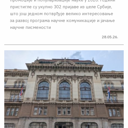
пристигле су укупно 302 пријаве из целе Србије,
што још једном потврђује велико интересовање
за развој програма научне комуникације и јачање
научне писмености
28.05.26.