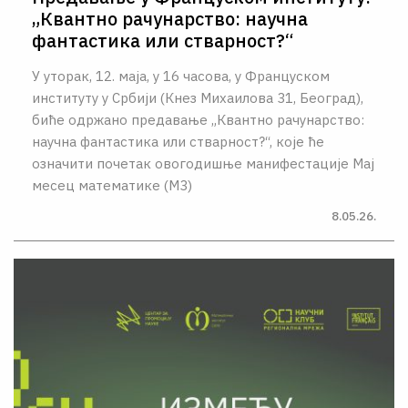
„Квантно рачунарство: научна
фантастика или стварност?“
У уторак, 12. маја, у 16 часова, у Француском
институту у Србији (Кнез Михаилова 31, Београд),
биће одржано предавање „Квантно рачунарство:
научна фантастика или стварност?“, које ће
означити почетак овогодишње манифестације Мај
месец математике (М3)
8.05.26.