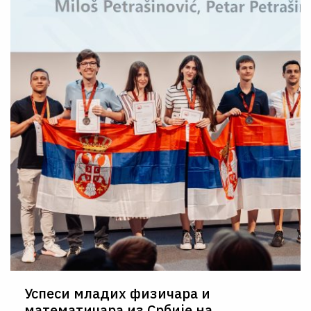
О НАМА
ЦПН
LAT
Успеси младих физичара и
математичара из Србије на