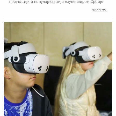
промоцији и популаризацији науке широм Србије
20.11.25.