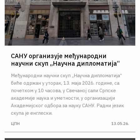
САНУ организује међународни
научни скуп „Научна дипломатија“
Међународни научни скуп „Научна дипломатија“
биће одржан у уторак, 13. маја 2026. године, са
почетком у 10 часова, у Свечаној сали Српске
академије наука и уметности, у организацији
Академијског одбора за науку САНУ. Радни језик
скупа је енглески.
ЦПН
13.05.26.