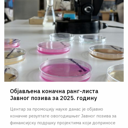
Објављена коначна ранг-листа
Јавног позива за 2025. годину
Центар за промоцију науке данас је објавио
коначне резултате овогодишњег Јавног позива за
финансијску подршку пројектима који доприносе