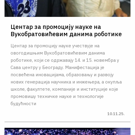
Центар за промоцију науке на
Вукобратовићевим данима роботике
Центар за промоцију науке учествује на
овогодишњим Вукобратовићевим данима
роботике, који се одржавају 14. и 15. новембра у
Сава центру у Београду. Манифестација је
посвећена иновацијама, образовању и развоју
нових генерација научника и инжењера, а окупља
школе, факултете, компаније и институције које
промовишу техничке науке и технологије
будућности
10.11.25.