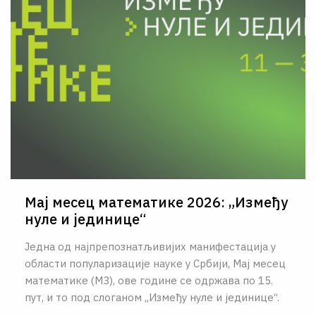
Мај месец математике 2026: „Између
нуле и јединице“
Једна од најпрепознатљивијих манифестација у
области популаризације науке у Србији, Мај месец
математике (М3), ове године се одржава по 15.
пут, и то под слоганом „Између нуле и јединице“.