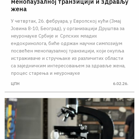
менопаузалној транзицији и здрављу
жена
У четвртак, 26. фебруара, у Европској кући (Змај
Јовина 8-10, Београд), у организацији Друштва за
неуронауке Србије и Српских младих
ендокринолога, биће одржан научни симпозијум
посвећен менопаузалној транзицији, који окупља
истраживаче и стручњаке из различитих области
са заједничким интересовањем за здравље жена,
процес старења и неуронауке
ЦПН
6.02.26.