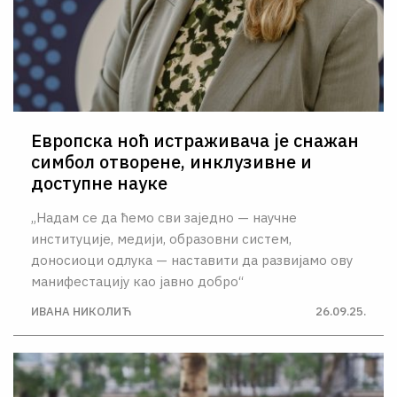
Европска ноћ истраживача је снажан
симбол отворене, инклузивне и
доступне науке
„Надам се да ћемо сви заједно — научне
институције, медији, образовни систем,
доносиоци одлука — наставити да развијамо ову
манифестацију као јавно добро“
ИВАНА НИКОЛИЋ
26.09.25.