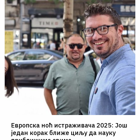
Европска ноћ истраживача 2025: Још
један корак ближе циљу да науку