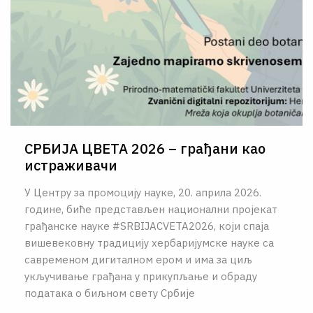
СРБИЈА ЦВЕТА 2026 – грађани као
истраживачи
У Центру за промоцију науке, 20. априла 2026.
године, биће представљен национални пројекат
грађанске науке #SRBIJACVETA2026, који спаја
вишевековну традицију хербаријумске науке са
савременом дигиталном ером и има за циљ
укључивање грађана у прикупљање и обраду
података о биљном свету Србије