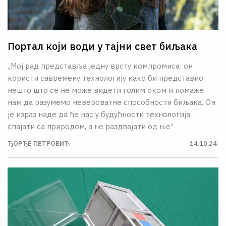
Портал који води у тајни свет биљака
„Мој рад представља једну врсту компромиса: он
користи савремену технологију како би представио
нешто што се не може видети голим оком и помаже
нам да разумемо невероватне способности биљака. Он
је израз наде да ће нас у будућности технологија
спајати са природом, а не раздвајати од ње“
ЂОРЂЕ ПЕТРОВИЋ
14.10.24.