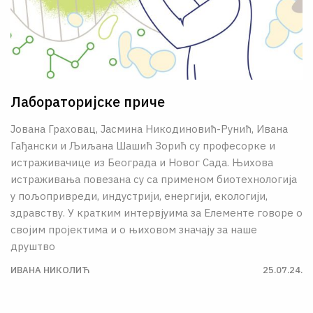
Лабораторијске приче
Јована Граховац, Јасмина Никодиновић-Рунић, Ивана
Гађански и Љиљана Шашић Зорић су професорке и
истраживачице из Београда и Новог Сада. Њихова
истраживања повезана су са применом биотехнологија
у пољопривреди, индустрији, енергији, екологији,
здравству. У кратким интервјуима за Елементе говоре о
својим пројектима и о њиховом значају за наше
друштво
ИВАНА НИКОЛИЋ
25.07.24.