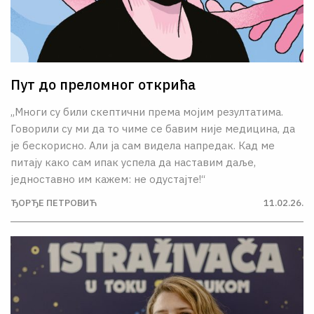
Пут до преломног открића
„Многи су били скептични према мојим резултатима.
Говорили су ми да то чиме се бавим није медицина, да
је бескорисно. Али ја сам видела напредак. Кад ме
питају како сам ипак успела да наставим даље,
једноставно им кажем: не одустајте!“
ЂОРЂЕ ПЕТРОВИЋ
11.02.26.