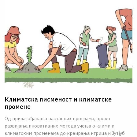
Климатска писменост и климатске
промене
Од прилагођавања наставних програма, преко
развијања иновативних метода учења о клими и
климатским променама до креирања игрица и Јутјуб