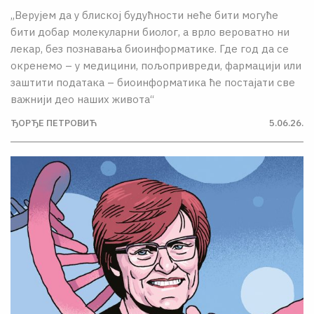
„Верујем да у блиској будућности неће бити могуће
бити добар молекуларни биолог, а врло вероватно ни
лекар, без познавања биоинформатике. Где год да се
окренемо – у медицини, пољопривреди, фармацији или
заштити података – биоинформатика ће постајати све
важнији део наших живота“
ЂОРЂЕ ПЕТРОВИЋ
5.06.26.