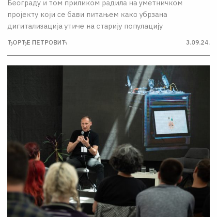
Београду и том приликом радила на уметничком
пројекту који се бави питањем како убрзана
дигитализација утиче на старију популацију
ЂОРЂЕ ПЕТРОВИЋ
3.09.24.