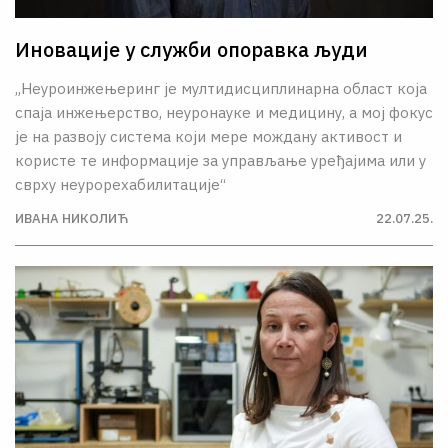
Иновације у служби опоравка људи
„Неуроинжењеринг је мултидисциплинарна област која
спаја инжењерство, неуронауке и медицину, а мој фокус
је на развоју система који мере мождану активост и
користе те информације за управљање уређајима или у
сврху неурорехабилитације“
ИВАНА НИКОЛИЋ
22.07.25.