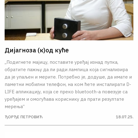
Дијагноза (к)од куће
„Подигнете мајицу, поставите уређај изнад пупка,
обратите пажњу да ли ради лампица која сигнализира
да је упаљен и мерите. Потребно је, додуше, да имате и
паметни мобилни телефон, на ком ћете инсталирати D-
LIFE апликацију, која се преко bluetooth-а повезује са
уређајем и омогућава кориснику да прати резултате
мерења“
ЂОРЂЕ ПЕТРОВИЋ
18.07.25.