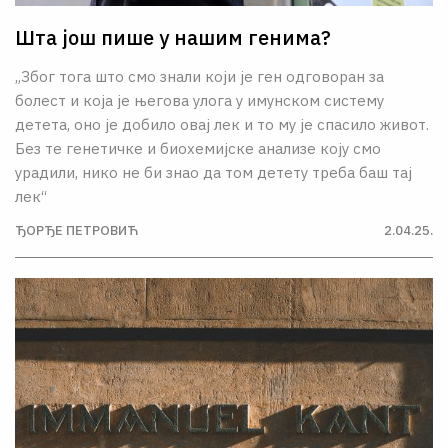
Шта још пише у нашим генима?
„Због тога што смо знали који је ген одговоран за
болест и која је његова улога у имунском систему
детета, оно је добило овај лек и то му је спасило живот.
Без те генетичке и биохемијске анализе коју смо
урадили, нико не би знао да том детету треба баш тај
лек“
ЂОРЂЕ ПЕТРОВИЋ
2.04.25.