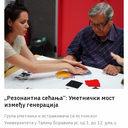
„Резонантна сећања“: Уметнички мост
између генерација
Група уметника и истраживача са естонског
Универзитета у Талину боравила је, од 1. до 12. јула, у