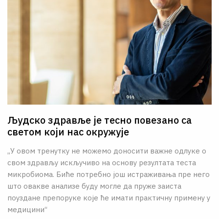
О НАМА
ЦПН
LAT
Људско здравље је тесно повезано са
светом који нас окружује
„У овом тренутку не можемо доносити важне одлуке о
свом здрављу искључиво на основу резултата теста
микробиома. Биће потребно још истраживања пре него
што овакве анализе буду могле да пруже заиста
поуздане препоруке које ће имати практичну примену у
медицини“