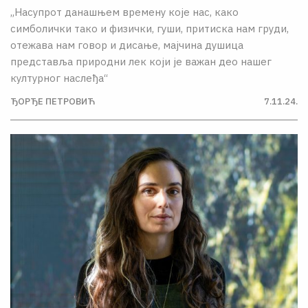
„Насупрот данашњем времену које нас, како
симболички тако и физички, гуши, притиска нам груди,
отежава нам говор и дисање, мајчина душица
представља природни лек који је важан део нашег
културног наслеђа“
ЂОРЂЕ ПЕТРОВИЋ
7.11.24.