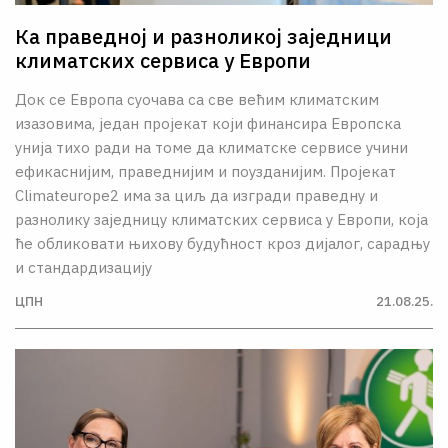
Ка праведној и разноликој заједници
климатских сервиса у Европи
Док се Европа суочава са све већим климатским
изазовима, један пројекат који финансира Европска
унија тихо ради на томе да климатске сервисе учини
ефикаснијим, праведнијим и поузданијим. Пројекат
Climateurope2 има за циљ да изгради праведну и
разнолику заједницу климатских сервиса у Европи, која
ће обликовати њихову будућност кроз дијалог, сарадњу
и стандардизацију
ЦПН
21.08.25.