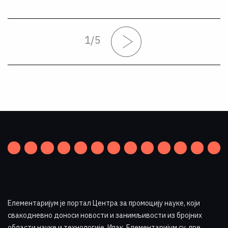
1
/
5
Елементаријум је портал Центра за промоцију науке
,
који
свакодневно доноси новости и занимљивости из бројних
области науке и технологије. Ипак, Елементаријум су, пре