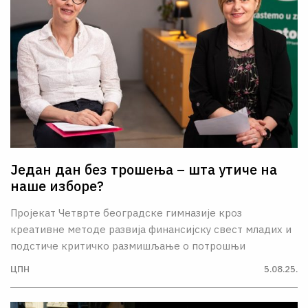
Један дан без трошења – шта утиче на
наше изборе?
Пројекат Четврте београдске гимназије кроз
креативне методе развија финансијску свест младих и
подстиче критичко размишљање о потрошњи
ЦПН
5.08.25.