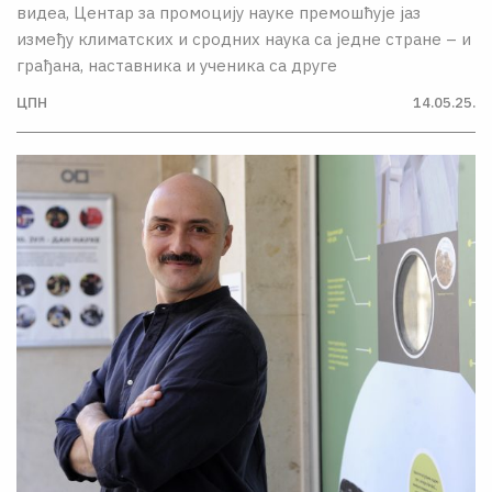
видеа, Центар за промоцију науке премошћује јаз
између климатских и сродних наука са једне стране – и
грађана, наставника и ученика са друге
ЦПН
14.05.25.