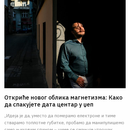
Откриће новог облика магнетизма: Како
да спакујете дата центар у џеп
„Идеја је да, уместо да померамо електроне и тиме
стварамо топлотне губитке, пробамо да манипулишемо
само њиховим спином – чиме се смањује утрошак