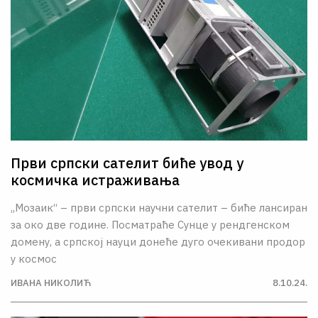
Први српски сателит биће увод у
космичка истраживања
„Мозаик“ – први српски научни сателит – биће лансиран
за око две године. Посматраће Сунце у рендгенском
домену, а српској науци донеће дуго очекивани продор
у космос
ИВАНА НИКОЛИЋ
8.10.24.