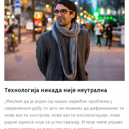
Технологија никада није неутрална
„Мислим да је један од наших највећих проблема у
савременом добу то што не можемо да дефинишемо те
нове врсте контроле, нове врсте експлоатације, нове
радне односе који се успостављају. И моје мапе управо
о томе говоре, са више или мање успеха“