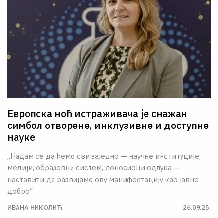
Европска ноћ истраживача је снажан
симбол отворене, инклузивне и доступне
науке
„Надам се да ћемо сви заједно — научне институције,
медији, образовни систем, доносиоци одлука —
наставити да развијамо ову манифестацију као јавно
добро“
ИВАНА НИКОЛИЋ
26.09.25.