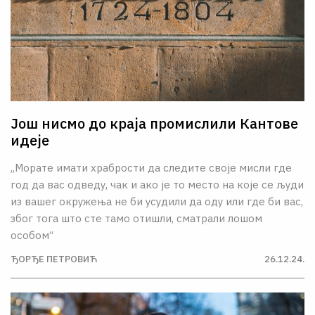
Још нисмо до краја промислили Кантове
идеје
„Морате имати храбрости да следите своје мисли где
год да вас одведу, чак и ако је то место на које се људи
из вашег окружења не би усудили да оду или где би вас,
због тога што сте тамо отишли, сматрали лошом
особом“
ЂОРЂЕ ПЕТРОВИЋ
26.12.24.