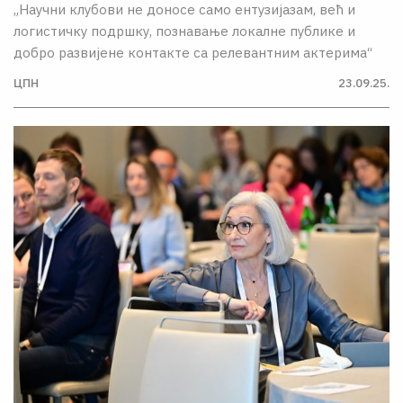
„Научни клубови не доносе само ентузијазам, већ и
логистичку подршку, познавање локалне публике и
добро развијене контакте са релевантним актерима“
ЦПН
23.09.25.