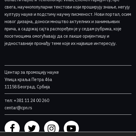
свега, научнопопуларни текстови који проширују знање, негују
културу науке и подстичу научну писменост. Нови портал, осим
новог дизајна, доноси мноштво актуелних и занимљивих
прича, а садржај сајта распоређен је у седам рубрика, које
посетиоцима омогућавају да се лакше оријентишу и
једноставније пронађу теме које их највише интересују
.
Центар за промоцију науке
Улица краља Петра 46a
11158 Београд, Србија
тел: +381 11 24 00 260
centar@cpn.rs