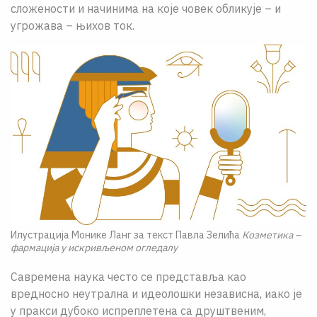
сложености и начинима на које човек обликује – и
угрожава – њихов ток.
Илустрација Монике Ланг за текст Павла Зелића
Козметика –
фармација у искривљеном огледалу
Савремена наука често се представља као
вредносно неутрална и идеолошки независна, иако је
у пракси дубоко испреплетена са друштвеним,