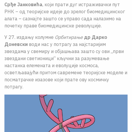
Срђе Јанковића
, који прати дуг истраживачки пут
РНК – од теоријске идеје до зрелог биомедицинског
алата – сазнајте зашто се управо сада налазимо на
почетку праве биомедицинске револуције.
У 27. издању колумне
Орбитирање
др Дарко
Доневски
води нас у потрагу за најстаријим
звездама у свемиру и објашњава зашто су ови „први
звездани светионици“ кључни за разумевање
настанка елемената и еволуције космоса,
осветљавајући притом савремене теоријске моделе и
посматрачке изазове који прате ову космичку
потрагу.