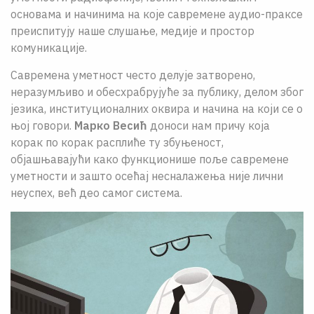
основама и начинима на које савремене аудио-праксе
преиспитују наше слушање, медије и простор
комуникације.
Савремена уметност често делује затворено,
неразумљиво и обесхрабрујуће за публику, делом због
језика, институционалних оквира и начина на који се о
њој говори.
Марко Весић
доноси нам причу која
корак по корак расплиће ту збуњеност,
објашњавајући како функционише поље савремене
уметности и зашто осећај несналажења није лични
неуспех, већ део самог система.