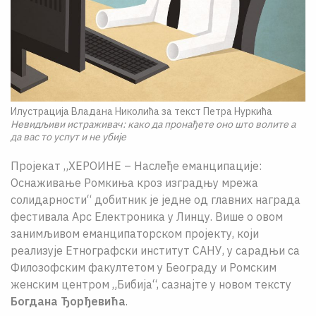
Илустрација Владана Николића за текст Петра Нуркића
Невидљиви истраживач: како да пронађете оно што волите а
да вас то успут и не убије
Пројекат „ХЕРОИНЕ – Наслеђе еманципације:
Оснаживање Ромкиња кроз изградњу мрежа
солидарности“ добитник је једне од главних награда
фестивала Арс Електроника у Линцу. Више о овом
занимљивом еманципаторском пројекту, који
реализује Етнографски институт САНУ, у сарадњи са
Филозофским факултетом у Београду и Ромским
женским центром „Бибија“, сазнајте у новом тексту
Богдана Ђорђевића
.