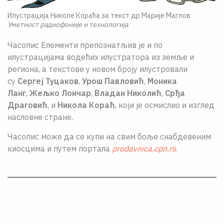
Илустрација Николе Кораћа за текст др Марије Маглов
Уметност радиофоније и технологија
Часопис Елементи препознатљив је и по
илустрацијама водећих илустратора из земље и
региона, а текстове у новом броју илустровали
су
Сергеј Туцаков
,
Урош Павловић
,
Моника
Ланг
,
Жељко Лончар
,
Владан Николић
,
Срђа
Драговић
, и
Никола Кораћ
, који је осмислио и изглед
насловне стране.
Часопис може да се купи на свим боље снабдевеним
киосцима и путем портала
prodavnica.cpn.rs
.