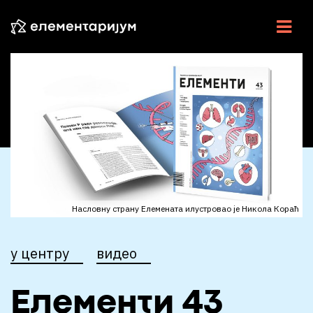
НАУКА У СРБИЈИ
НАУЧНЕ ВЕСТИ
У ЦЕНТРУ
ЕСЕЈИ
ИНТЕРВЈУ
Насловну страну Елемената илустровао је Никола Кораћ
ЕЛЕМЕНТИ
у центру
видео
ВИДЕО
РАДИО
Елементи 43