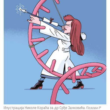
Илустрација Николе Кораћа за др Срђе Јанковића
Позови Р