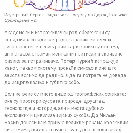
Илустрација Сергеја Туцакова за колумну др Дарка Доневског
Орбитирање #27
Академски и истраживачки рад обележени су
невидљивом поделом рада, сталним мерењем
„изврсности“ и несигурним каријерним путањама,
што ствара огроман ментални притисак и скривене
ризике за истраживаче.
Петар Нуркић
истражује
како у таквом систему пронаћи смисао и оно што
заиста волимо да радимо, а да та потрага не доведе
до исцрпљивања и губитка себе.
Велике реке су много више од географских објеката:
оне су простори сусрета природе, друштва,
технологије и историје, али и места дубоких
еколошких и цивилизацијских сукоба.
Др Миљан
Васић
доноси нам причу о великим рекама као живим
системима, њиховој научној, културној и политичкој