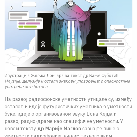
Илустрација Жељка Лончара за текст др Вање Суботић
Илузије, делузије и остали знакови упозорења: о опасностима
употребе чет-ботова
На развој радиофонске уметности утицале су, између
осталог, и идеје футуристичких уметника о уметности
буке, идеје о организованом звуку Џона Кејџа и
развој радио-драме као специфичне уметности. У
новом тексту
др Марије Маглов
сазнајте више о
уметности радиофоније, њеним технолошким