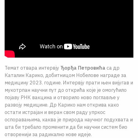
Темат отвара интервју
Ђорђа Петровића
са др
Каталин Карико, добитницом Нобелове награде за
медицину 2023. године. Интервју прати њен вијугав и
мукотрпан научни пут до открића које је омогућило
појаву РНК вакцина и отворило ново поглавље у
развоју медицине. Др Карико нам открива како
остати истрајан и веран свом раду упркос
оспоравањима, каква је природа научног подухвата и
шта би требало променити да би научни систем био
отворенији за радикално нове идеје.