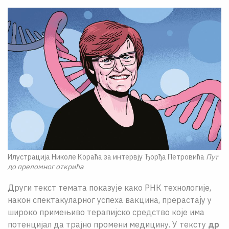
Илустрација Николе Кораћа за интервју Ђорђа Петровића
Пут
до преломног открића
Други текст темата показује како РНК технологије,
након спектакуларног успеха вакцина, прерастају у
широко примењиво терапијско средство које има
потенцијал да трајно промени медицину. У тексту
др