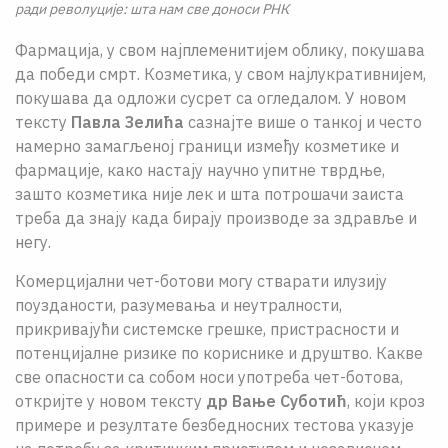
ради револуције: шта нам све доноси РНК
Фармација, у свом најплеменитијем облику, покушава
да победи смрт. Козметика, у свом најлукративнијем,
покушава да одложи сусрет са огледалом. У новом
тексту
Павла Зелића
сазнајте више о танкој и често
намерно замагљеној граници између козметике и
фармације, како настају научно упитне тврдње,
зашто козметика није лек и шта потрошачи заиста
треба да знају када бирају производе за здравље и
негу.
Комерцијални чет-ботови могу стварати илузију
поузданости, разумевања и неутралности,
прикривајући системске грешке, пристрасности и
потенцијалне ризике по кориснике и друштво. Какве
све опасности са собом носи употреба чет-ботова,
откријте у новом тексту
др Вање Суботић
, који кроз
примере и резултате безбедносних тестова указује