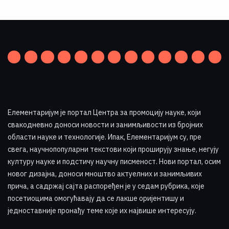
Елементаријум је портал Центра за промоцију науке
,
који
свакодневно доноси новости и занимљивости из бројних
области науке и технологије. Ипак, Елементаријум су, пре
свега, научнопопуларни текстови који проширују знање, негују
културу науке и подстичу научну писменост. Нови портал, осим
новог дизајна, доноси мноштво актуелних и занимљивих
прича, а садржај сајта распоређен је у седам рубрика, које
посетиоцима омогућавају да се лакше оријентишу и
једноставније пронађу теме које их највише интересују
.