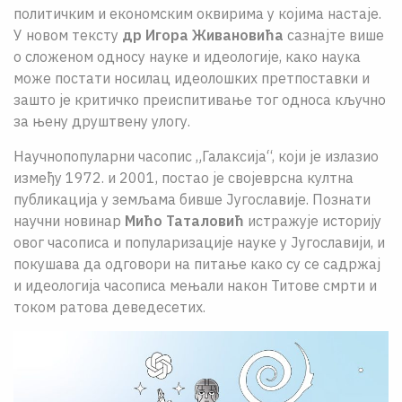
политичким и економским оквирима у којима настаје.
У новом тексту
др Игора Живановића
сазнајте више
о сложеном односу науке и идеологије, како наука
може постати носилац идеолошких претпоставки и
зашто је критичко преиспитивање тог односа кључно
за њену друштвену улогу.
Научнопопуларни часопис „Галаксија“, који је излазио
између 1972. и 2001, постао је својеврсна култна
публикација у земљама бивше Југославије. Познати
научни новинар
Мићо Таталовић
истражује историју
овог часописа и популаризације науке у Југославији, и
покушава да одговори на питање како су се садржај
и идеологија часописа мењали након Титове смрти и
током ратова деведесетих.