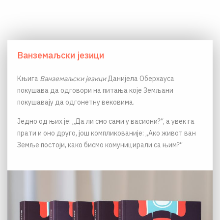
Ванземаљски језици
Књига
Ванземаљски језици
Данијела Оберхауса
покушава да одговори на питања које Земљани
покушавају да одгонетну вековима.
Једно од њих је: „Да ли смо сами у васиони?“, а увек га
прати и оно друго, још компликованије: „Ако живот ван
Земље постоји, како бисмо комуницирали са њим?“