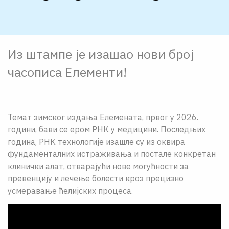
О НАМА
ЦПН
Из штампе је изашао нови број
LAT
часописа Елементи!
Темат зимског издања Елемената, првог у 2026.
години, бави се ером РНК у медицини. Последњих
година, РНК технологије изашле су из оквира
фундаменталних истраживања и постале конкретан
клинички алат, отварајући нове могућности за
превенцију и лечење болести кроз прецизно
усмеравање ћелијских процеса.