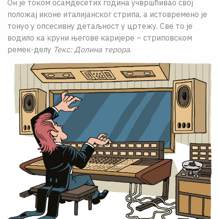
Он је током осамдесетих година учвршћивао свој
положај иконе италијанског стрипа, а истовремено је
тонуо у опсесивну детаљност у цртежу. Све то је
водило ка круни његове каријере – стриповском
ремек-делу
Текс: Долина терора
.