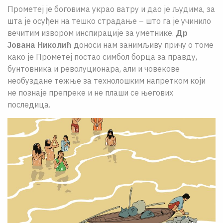
Прометеј је боговима украо ватру и дао је људима, за
шта је осуђен на тешко страдање – што га је учинило
вечитим извором инспирације за уметнике.
Др
Јована Николић
доноси нам занимљиву причу о томе
како је Прометеј постао симбол борца за правду,
бунтовника и револуционара, али и човекове
необуздане тежње за технолошким напретком који
не познаје препреке и не плаши се његових
последица.