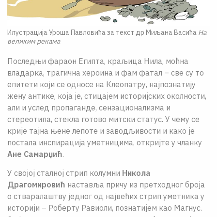
Илустрација Уроша Павловића за текст др Миљана Васића
На
великим рекама
Последњи фараон Египта, краљица Нила, моћна
владарка, трагична хероина и фам фатал – све су то
епитети који се односе на Клеопатру, најпознатију
жену антике, која је, стицајем историјских околности,
али и услед пропаганде, сензационализма и
стереотипа, стекла готово митски статус. У чему се
крије тајна њене лепоте и заводљивости и како је
постала инспирација уметницима, откријте у чланку
Ане Самарџић
.
У својој сталној стрип колумни
Никола
Драгомировић
наставља причу из претходног броја
о стваралаштву једног од највећих стрип уметника у
историји – Роберту Равиоли, познатијем као Магнус.