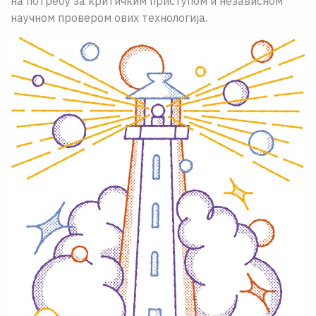
на потребу за критичким приступом и независном
научном провером ових технологија.