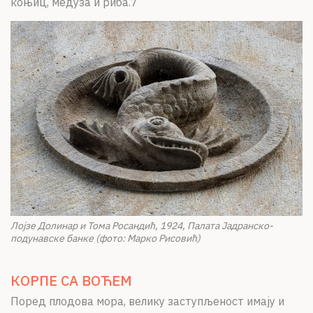
коњиц, медуза и риба.7
Лојзе Долинар и Тома Росандић, 1924, Палата Јадранско-
подунавске банке (фото: Марко Рисовић)
КОРПЕ СА ВОЋЕМ
Поред плодова мора, велику заступљеност имају и