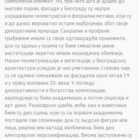
симболични елемент. Но, пре него што је дошло до
његове појаве, фасаде у Београду су најпре
украшавали геометријски и флорални мотиви, који су
и до данас вероватно остали најбројнији, због своје
декоративне природе. Сакралне и профане
грађевине имале су своје одговарајуће орнаменте,
док су здања у којима су биле смештене јавне
институције неретко имале хералдичка обележја.
Након геометризације и вегетације, у београдској
архитектури уследио је низ уметничких стилова чије
су се одлике смењивале на фасадама кроз читав 19.
и у првој половини 20. века. У погледу
декоративности и богатства композиције,
најплоднији су били академизам, а потом сецесија и
арт деко. Разноврсно цвеће, воће, као и животиње
били су део сцена, које су са појавом академизма
постајале све сложеније, док су људске фигуре или
лица, реална или каткад изобличена, била део
алегоријских персонификација. Веома заступљене су