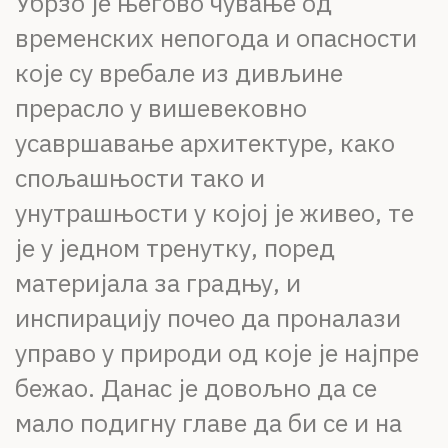
Убрзо је његово чување од
временских непогода и опасности
које су вребале из дивљине
прерасло у вишевековно
усавршавање архитектуре, како
спољашњости тако и
унутрашњости у којој је живео, те
је у једном тренутку, поред
материјала за градњу, и
инспирацију почео да проналази
управо у природи од које је најпре
бежао. Данас је довољно да се
мало подигну главе да би се и на