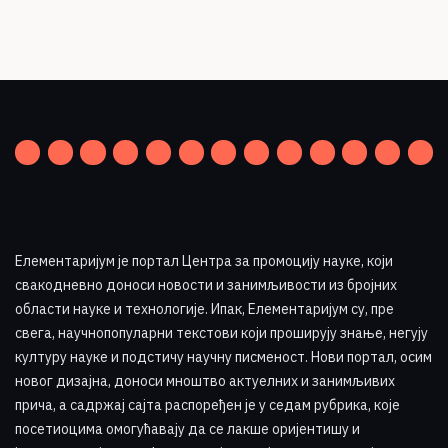
Елементаријум је портал Центра за промоцију науке
,
који
свакодневно доноси новости и занимљивости из бројних
области науке и технологије. Ипак, Елементаријум су, пре
свега, научнопопуларни текстови који проширују знање, негују
културу науке и подстичу научну писменост. Нови портал, осим
новог дизајна, доноси мноштво актуелних и занимљивих
прича, а садржај сајта распоређен је у седам рубрика, које
посетиоцима омогућавају да се лакше оријентишу и