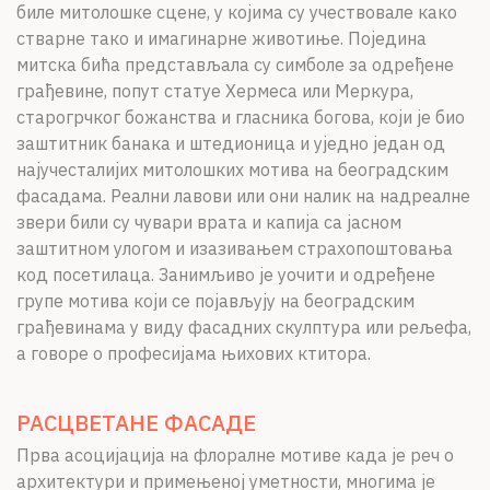
биле митолошке сцене, у којима су учествовале како
стварне тако и имагинарне животиње. Поједина
митска бића представљала су симболе за одређене
грађевине, попут статуе Хермеса или Меркура,
старогрчког божанства и гласника богова, који је био
заштитник банака и штедионица и уједно један од
најучесталијих митолошких мотива на београдским
фасадама. Реални лавови или они налик на надреалне
звери били су чувари врата и капија са јасном
заштитном улогом и изазивањем страхопоштовања
код посетилаца. Занимљиво је уочити и одређене
групе мотива који се појављују на београдским
грађевинама у виду фасадних скулптура или рељефа,
а говоре о професијама њихових ктитора.
РАСЦВЕТАНЕ ФАСАДЕ
Прва асоцијација на флоралне мотиве када је реч о
архитектури и примењеној уметности, многима је