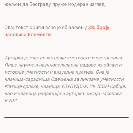
жељом да Београду пруже модеран изглед.
Овај текст оригинално је објављен у
38. броју
часописа Елементи
.
Ауторка је мастер историје уметности и кустоскиња.
Пише научне и научнопопуларне радове из области
историје уметности и визуелне културе. Она је
чланица-сарадница Одељења за ликовне уметности
Матице српске, чланица УЛУПУДС-а, НК ICOM Србије,
као и чланица редакције и ауторка онлајн часописа
КУШ!