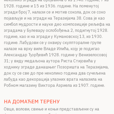
1928. године и 15 из 1936. године. На поменутој
згради број 7, налази се и мотив сокола, док се соко
појављује и на згради на Теразијама 38. Сова је као
симбол мудрости и науке део композиције рељефа на
зградама у Булевару ослобођења 2, подигнутој 1928.
године, као и на згради у Кумановској 13, из 1930.
године. Лабудови се у оквиру скулпторалне групе
налазе на врху виле Владе Илића, коју је подигао
Александар Ђорђевић 1928. године у Венизелосовој
31; у виду медаљона аутора Риста Стијовића у
ходнику зграде данашњег Позоришта на Теразијама,
док су се све до пре неколико година два сучељена
лабуда као декорација улазних врата налазила на
Робном магазину Виктора Азриела из 1907. године.
НА ДОМАЋЕМ ТЕРЕНУ
Овце, волови, свиње и коњи представљени су на