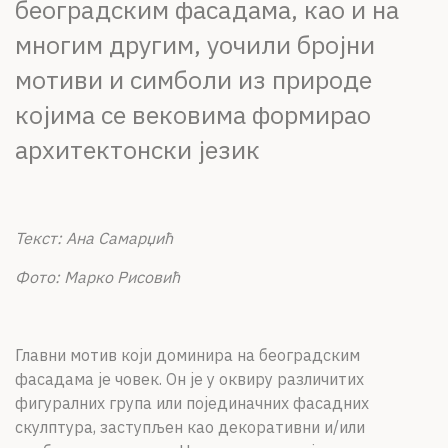
београдским фасадама, као и на
многим другим, уочили бројни
мотиви и симболи из природе
којима се вековима формирао
архитектонски језик
Текст: Ана Самарџић
Фото: Марко Рисовић
Главни мотив који доминира на београдским
фасадама је човек. Он је у оквиру различитих
фигуралних група или појединачних фасадних
скулптура, заступљен као декоративни и/или