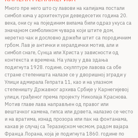
Много пре него што су лавови на капијама постали
симбол кича у архитектури деведесетих година 20.
века, они су на појединим вилама били одраз укуса са
значајном симболиком чувара који штите дом,
неретко чак и дословно држећи штит са породичним
грбом. Лав је антички и хералдички мотив, али и
симбол снаге, Сунца или Христа у зависности од
контекста и времена. На улазу у два здања
подигнута 1928. године, скулптуре лавова са обе
стране степеништа налазе се у дворишној згради у
Улици адмирала Гепрата 11, као и на улазном
степеништу Државног архива Србије у Карнегијевој
улици, грађеног према пројекту Николаја Краснова.
Мотив главе лава направљен од правог или
вештачког камена, гипса или дрвета, налазио се често
и на вратима, изнад прозора или пак на фонтанама,
какав је случај са Теразијском чесмом, радом вајара
Франца Лорана, која је подигнута 1860. године по