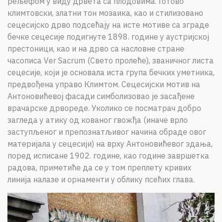
рељефом у виду дрвета са плодовима. Готово
климтовски, златни тон мозаика, као и стилизовано
сецесијско дрво подсећају на исте мотиве са зграде
бечке сецесије подигнуте 1898. године у аустријској
престоници, као и на дрво са насловне стране
часописа Ver Sacrum (Свето пролеће), званичног листа
сецесије, који је основала иста група бечких уметника,
предвођена управо Климтом. Сецесијски мотив на
Антоновићевој фасади симболизовао је засађене
врачарске дрвореде. Уколико се посматрач добро
загледа у атику од кованог гвожђа (иначе врло
заступљеног и препознатљивог начина обраде овог
материјала у сецесији) на врху Антоновићевог здања,
поред исписане 1902. године, као године завршетка
радова, приметиће да се у том преплету кривих
линија налазе и орнаменти у облику псећих глава.