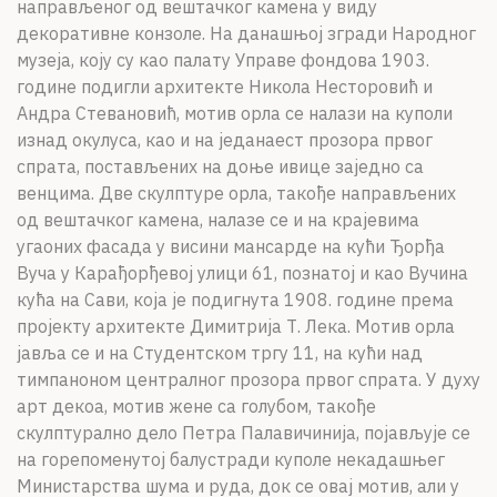
направљеног од вештачког камена у виду
декоративне конзоле. На данашњој згради Народног
музеја, коју су као палату Управе фондова 1903.
године подигли архитекте Никола Несторовић и
Андра Стевановић, мотив орла се налази на куполи
изнад окулуса, као и на једанаест прозора првог
спрата, постављених на доње ивице заједно са
венцима. Две скулптуре орла, такође направљених
од вештачког камена, налазе се и на крајевима
угаоних фасада у висини мансарде на кући Ђорђа
Вуча у Карађорђевој улици 61, познатој и као Вучина
кућа на Сави, која је подигнута 1908. године према
пројекту архитекте Димитрија Т. Лека. Мотив орла
јавља се и на Студентском тргу 11, на кући над
тимпаноном централног прозора првог спрата. У духу
арт декоа, мотив жене са голубом, такође
скулптурално дело Петра Палавичинија, појављује се
на горепоменутој балустради куполе некадашњег
Министарства шума и руда, док се овај мотив, али у