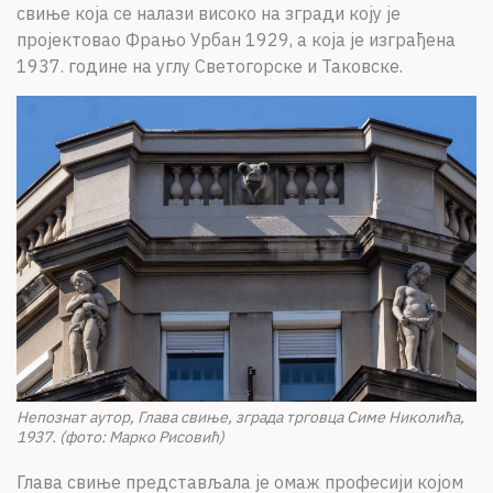
свиње која се налази високо на згради коју је
пројектовао Фрањо Урбан 1929, а која је изграђена
1937. године на углу Светогорске и Таковске.
Непознат аутор, Глава свиње, зграда трговца Симе Николића,
1937. (фото: Марко Рисовић)
Глава свиње представљала је омаж професији којом