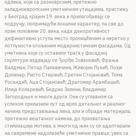
одлика, које са разноврсним, претежно
западноевропским уметничким утицајима, пристижу
у Београд крајем 19. века и прилагођавају се
подручју, попримајући локални карактер, па све до
прве половине 20. века, када декоративност
дефинитивно уступа место прочишћеним и неретко у
потпуности огољеним модернистичким фасадама. Од
уметника који су оставили трага у фасадној
скулптури издвајају се Ђорђе Јовановић, Фрања
Валдман, Петар Палавичини, Живојин Лукић, Лозје
Долинар, Ристо Стијовић, Сретен Стојановић, Тома
Росандић, Аца Стојановић, Драгомир Арамбашић,
Илија Коларевић, Бедрих Зелени, Владимир
Загородњук и многи други. Они су углавном са
успехом прелазили пут од врло детаљног и реалног
начина представљања лика, али и обраде материјала,
претежно вештачког камена, до прихватања
стилизације мотива, а многи од њих су се адаптирали
на савремене надолазеће уметничке правце, увек са