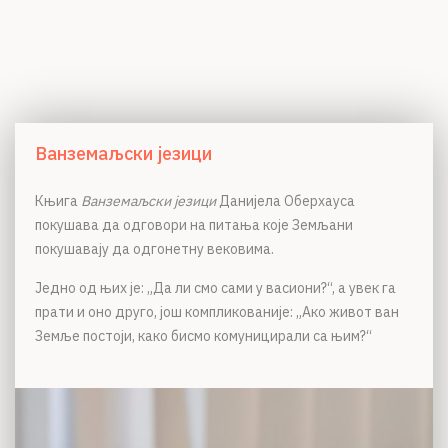
Ванземаљски језици
Књига
Ванземаљски језици
Данијела Оберхауса
покушава да одговори на питања које Земљани
покушавају да одгонетну вековима.
Једно од њих је: „Да ли смо сами у васиони?“, а увек га
прати и оно друго, још компликованије: „Ако живот ван
Земље постоји, како бисмо комуницирали са њим?“