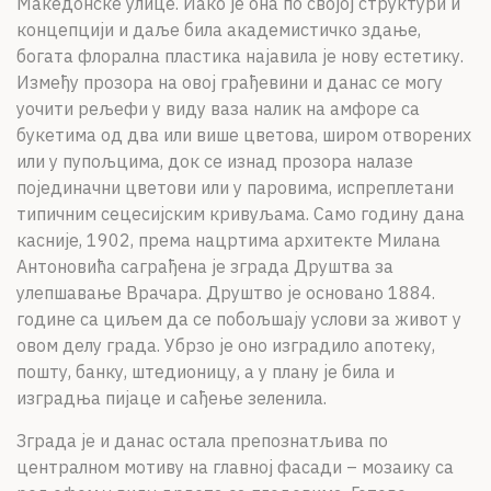
Македонске улице. Иако је она по својој структури и
концепцији и даље била академистичко здање,
богата флорална пластика најавила је нову естетику.
Између прозора на овој грађевини и данас се могу
уочити рељефи у виду ваза налик на амфоре са
букетима од два или више цветова, широм отворених
или у пупољцима, док се изнад прозора налазе
појединачни цветови или у паровима, испреплетани
типичним сецесијским кривуљама. Само годину дана
касније, 1902, према нацртима архитекте Милана
Антоновића саграђена је зграда Друштва за
улепшавање Врачара. Друштво је основано 1884.
године са циљем да се побољшају услови за живот у
овом делу града. Убрзо је оно изградило апотеку,
пошту, банку, штедионицу, а у плану је била и
изградња пијаце и сађење зеленила.
Зграда је и данас остала препознатљива по
централном мотиву на главној фасади – мозаику са