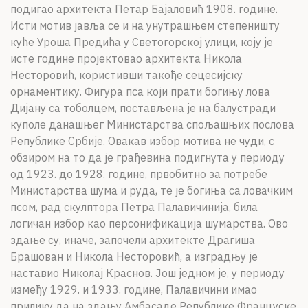
подигао архитекта Петар Бајаловић 1908. године.
Исти мотив јавља се и на унутрашњем степеништу
куће Уроша Предића у Светогорској улици, коју је
исте године пројектовао архитекта Никола
Несторовић, користивши такође сецесијску
орнаментику. Фигура пса који прати богињу лова
Дијану са тоболцем, постављена је на балустради
куполе данашњег Министарства спољашњих послова
Републике Србије. Овакав избор мотива не чуди, с
обзиром на то да је грађевина подигнута у периоду
од 1923. до 1928. године, првобитно за потребе
Министарства шума и руда, те је богиња са ловачким
псом, рад скулптора Петра Палавичинија, била
логичан избор као персонификација шумарства. Ово
здање су, иначе, започели архитекте Драгиша
Брашован и Никола Несторовић, а изградњу је
наставио Николај Краснов. Још једном је, у периоду
између 1929. и 1933. године, Палавичини имао
прилику да на здању Амбасаде Републике Француске