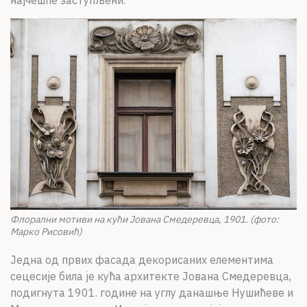
најчешће заступљени.
Флорални мотиви на кући Јована Смедеревца, 1901. (фото:
Марко Рисовић)
Једна од првих фасада декорисаних елементима
сецесије била је кућа архитекте Јована Смедеревца,
подигнута 1901. године на углу данашње Нушићеве и