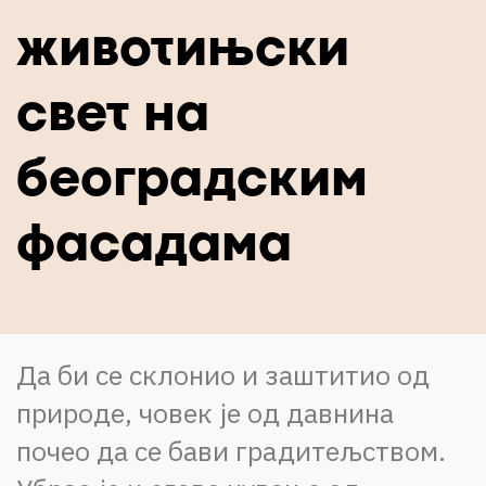
О НАМА
животињски
ЦПН
свет на
LAT
београдским
фасадама
Да би се склонио и заштитио од
природе, човек је од давнина
почео да се бави градитељством.