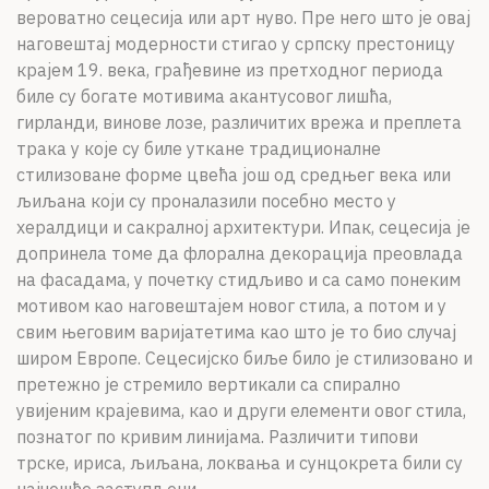
вероватно сецесија или арт нуво. Пре него што је овај
наговештај модерности стигао у српску престоницу
крајем 19. века, грађевине из претходног периода
биле су богате мотивима акантусовог лишћа,
гирланди, винове лозе, различитих врежа и преплета
трака у које су биле уткане традиционалне
стилизоване форме цвећа још од средњег века или
љиљана који су проналазили посебно место у
хералдици и сакралној архитектури. Ипак, сецесија је
допринела томе да флорална декорација преовлада
на фасадама, у почетку стидљиво и са само понеким
мотивом као наговештајем новог стила, а потом и у
свим његовим варијатетима као што је то био случај
широм Европе. Сецесијско биље било је стилизовано и
претежно је стремило вертикали са спирално
увијеним крајевима, као и други елементи овог стила,
познатог по кривим линијама. Различити типови
трске, ириса, љиљана, локвања и сунцокрета били су