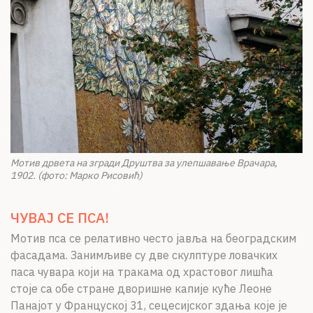
Мотив дрвета на згради Друштва за улепшавање
Врачара,
1902. (фото: Марко Рисовић)
ЧУВАЈ СЕ ПСА!
Мотив пса се релативно често јавља на београдским
фасадама. Занимљиве су две скулптуре ловачких
паса чувара који на тракама од храстовог лишћа
стоје са обе стране дворишне капије куће Леоне
Панајот у Француској 31, сецесијског здања које је