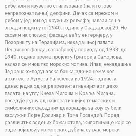
рибе, али и изузетно стилизовани (па и готово
непрепознатљиви) делфини. Дечак са мрежом и
рибом у једном од кружних рељефа, налази се на
згради подигнутој 1940. године у Скадарској 20. Не
сасвим на спољној фасади, већ у ентеријеру, у
Позоришту на Теразијама, некадашњој палати
Пензионог фонда, саграђеној у периоду од 1938. до
1940. године према пројекту Григорија Самојлова,
налази се мноштво морских мотива. Ипак, некадашња
Јадранско-подунавска банка, здање немачког
архитекте Аугуста Рајнфелса из 1924. године, а
данас једна од најрепрезентативнијих арт деко
палата, на углу Кнеза Милоша и Краља Милана,
поседује једну од најкреативнијих тематских и
симболичних фасадних декорација за коју су били
заслужни Лојзе Долинар и Тома Росандић. Поред
различитих водених божанстава, животињице које се
овде појављују из морских дубина су рак, морски