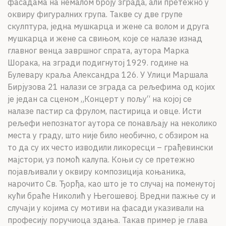
фасадама на немалом броју зграда, али претежно у
оквиру фигуралних група. Такве су две групе
скулптура, једна мушкарца и жене са волом и друга
мушкарца и жене са свињом, које се налазе изнад
главног венца завршног спрата, аутора Марка
Шорака, на згради подигнутој 1929. године на
Булевару краља Александра 126. У Улици Маршала
Бирјузова 21 налази се зграда са рељефима од којих
је један са сценом „Концерт у пољу“ на којој се
налазе пастир са фрулом, пастирица и овце. Исти
рељефи непознатог аутора се понављају на неколико
места у граду, што није било необично, с обзиром на
то да су их често изводили ликоресци – грађевински
мајстори, уз помоћ калупа. Коњи су се претежно
појављивали у оквиру композиција коњаника,
нарочито Св. Ђорђа, као што је то случај на поменутој
кући браће Николић у Његошевој. Вредни пажње су и
случаји у којима су мотиви на фасади указивали на
професију поручиоца здања. Такав пример је глава