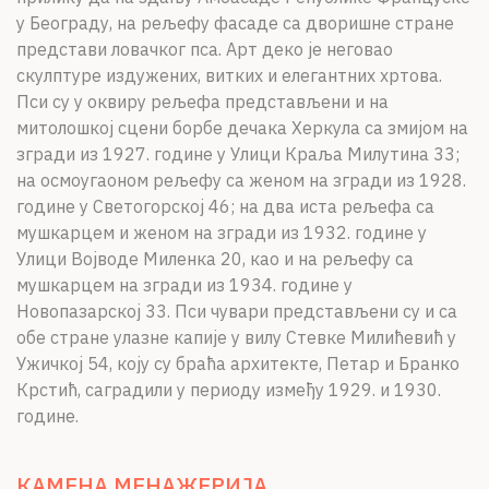
у Београду, на рељефу фасаде са дворишне стране
представи ловачког пса. Арт деко је неговао
скулптуре издужених, витких и елегантних хртова.
Пси су у оквиру рељефа представљени и на
митолошкој сцени борбе дечака Херкула са змијом на
згради из 1927. године у Улици Краља Милутина 33;
на осмоугаоном рељефу са женом на згради из 1928.
године у Светогорској 46; на два иста рељефа са
мушкарцем и женом на згради из 1932. године у
Улици Војводе Миленка 20, као и на рељефу са
мушкарцем на згради из 1934. године у
Новопазарској 33. Пси чувари представљени су и са
обе стране улазне капије у вилу Стевке Милићевић у
Ужичкој 54, коју су браћа архитекте, Петар и Бранко
Крстић, саградили у периоду између 1929. и 1930.
године.
КАМЕНА МЕНАЖЕРИЈА