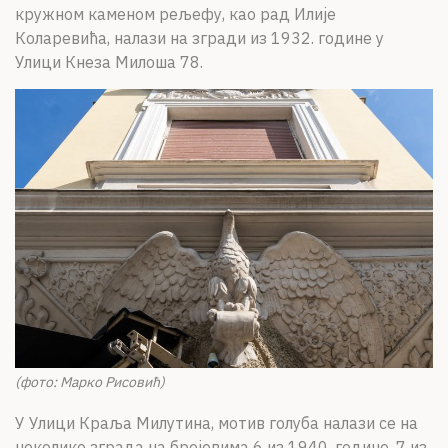
кружном каменом рељефу, као рад Илије
Коларевића, налази на згради из 1932. године у
Улици Кнеза Милоша 78.
(фото: Марко Рисовић)
У Улици Краља Милутина, мотив голуба налази се на
неколико зграда на бројевима 6 из 1940. године, 7 из