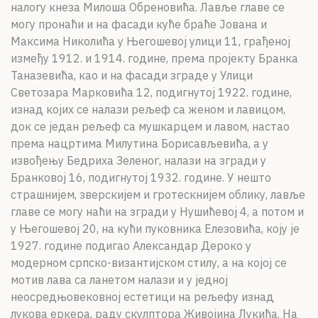
налогу кнеза Милоша Обреновића. Лавље главе се
могу пронаћи и на фасади куће браће Јована и
Максима Николића у Његошевој улици 11, грађеној
између 1912. и 1914. године, према пројекту Бранка
Таназевића, као и на фасади зграде у Улици
Светозара Марковића 12, подигнутој 1922. године,
изнад којих се налази рељеф са женом и лавицом,
док се један рељеф са мушкарцем и лавом, настао
према нацртима Милутина Борисављевића, а у
извођењу Бедриха Зеленог, налази на згради у
Бранковој 16, подигнутој 1932. године. У нешто
страшнијем, зверскијем и гротескнијем облику, лавље
главе се могу наћи на згради у Нушићевој 4, а потом и
у Његошевој 20, на кући пуковника Елезовића, коју је
1927. године подигао Александар Дероко у
модерном српско-византијском стилу, а на којој се
мотив лава са ланетом налази и у једној
неосредњовековној естетици на рељефу изнад
лукова еркера, раду скулптора Живојина Лукића. На