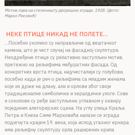
Мотив лава на степеништу дворишне зграде, 1928. (фото:
Марко Рисовић)
НЕКЕ ПТИЦЕ НИКАД НЕ ПОЛЕТЕ…
…Посебно уколико су направљене од вештачког
камена, што је чест случај на фасадној скулптури.
Неодређене птице су релативно заступљен мотив,
претежно на рељефима међуратних фасада. Од
конкретних врста птица, најучесталији су голубови,
посебно када је реч о рељефима са младим женама
које их држе на длану, али и орлови због своје
традиционалне симболичке и хералдичке улоге. Сове
и соколови су ређе заступљени, углавном у оквиру
појединих алегоријских сцена. На углу улица Краља
Петра и Кнеза Симе Марковића налази се зграда
подигнута крајем 19. века, која испод угаоног еркера
има рељефну скулптуру орла раширених крила