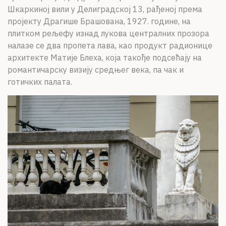
Шкаркиној вили у Делиградској 13, рађеној према
пројекту Драгише Брашована, 1927. године, на
плитком рељефу изнад лукова централних прозора
налазе се два пропета лава, као продукт радионице
архитекте Матије Блеха, која такође подсећају на
романтичарску визију средњег века, па чак и
готичких палата.