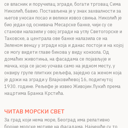
се власник и поручилац зграде, богати трговац Сима
Николић, бавио. Постављена је у знак захвалности за
његов уносан посао и велики извоз свиња. Николић је
био један од оснивача Месарске банке, чији су се
станови налазили у овој згради на углу Светогорске и
Таковске, а централа ове банке налазила се на
Зеленом венцу у згради која и данас постоји и на којој
се могу видети главе бикова у виду конзола. Од
домаћих животиња, на фасадама се појављује и
мачка, која се јасно уочава само на једном месту, у
оквиру групе плитких рељефа, заједно са женом која
је држи на згради у Влајковићевој 16, подигнутој
1930. године. Рељефе је извео Живојин Лукић према
нацртима Бранка Крстића.
ЧИТАВ МОРСКИ СВЕТ
За град који нема море, Београд има релативно
бројне морске мотиве на фасадама. Најчешће су то