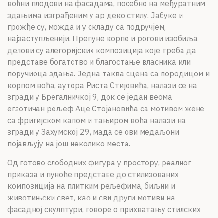
воћни плодови на фасадама, посебно на међуратним
здањима изграђеним у ар деко стилу. Јабуке и
грожђе су, можда и у складу са подручјем,
најзаступљенији. Препуне корпе и рогови изобиља
делови су алегоријских композиција које треба да
представе богатство и благостање власника или
поручиоца здања. Једна таква сцена са породицом и
корпом воћа, аутора Риста Стијовића, налази се на
згради у Брегалничкој 9, док се један веома
егзотичан рељеф Аце Стојановића са мотивом жене
са фригијском капом и тањиром воћа налази на
згради у Захумској 29, мада се ови медаљони
појављују на још неколико места.
Од готово слободних фигура у простору, реалног
приказа и пуноће представе до стилизованих
композиција на плитким рељефима, биљни и
животињски свет, као и сви други мотиви на
фасадној скулптури, говоре о прихватању стилских