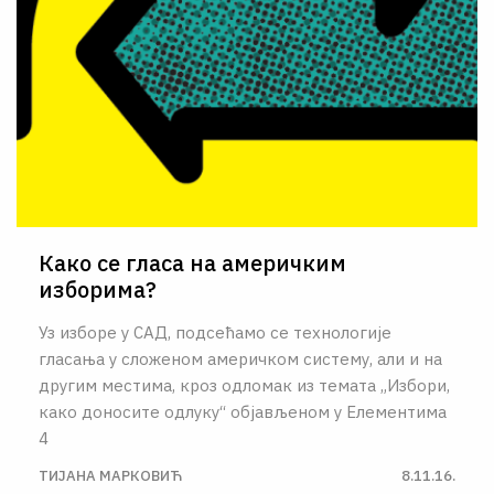
Како се гласа на америчким
изборима?
Уз изборе у САД, подсећамо се технологије
гласања у сложеном америчком систему, али и на
другим местима, кроз одломак из темата „Избори,
како доносите одлуку“ објављеном у Елементима
4
ТИЈАНА МАРКОВИЋ
8.11.16.