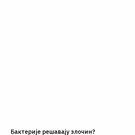
Бактерије решавају злочин?