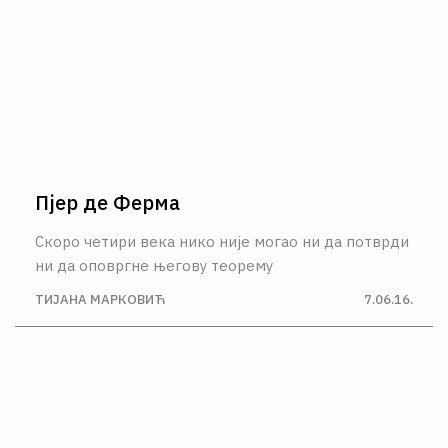
Пјер де Ферма
Скоро четири века нико није могао ни да потврди
ни да оповргне његову теорему
ТИЈАНА МАРКОВИЋ
7.06.16.