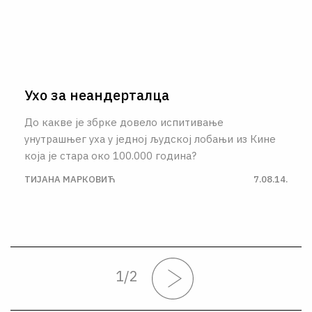
Ухо за неандерталца
До какве је збрке довело испитивање
унутрашњег уха у једној људској лобањи из Кине
која је стара око 100.000 година?
ТИЈАНА МАРКОВИЋ
7.08.14.
1
/
2