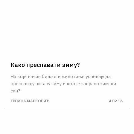
Како преспавати зиму?
На који начин биљке и животиње успевају да
преспавају читаву зиму и шта је заправо зимски
сан?
ТИЈАНА МАРКОВИЋ
4.02.16.