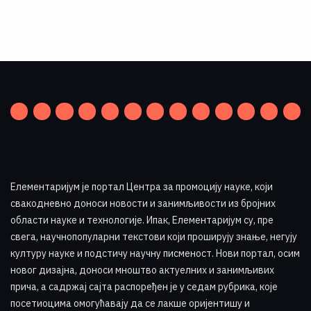
Елементаријум је портал Центра за промоцију науке
,
који
свакодневно доноси новости и занимљивости из бројних
области науке и технологије. Ипак, Елементаријум су, пре
свега, научнопопуларни текстови који проширују знање, негују
културу науке и подстичу научну писменост. Нови портал, осим
новог дизајна, доноси мноштво актуелних и занимљивих
прича, а садржај сајта распоређен је у седам рубрика, које
посетиоцима омогућавају да се лакше оријентишу и