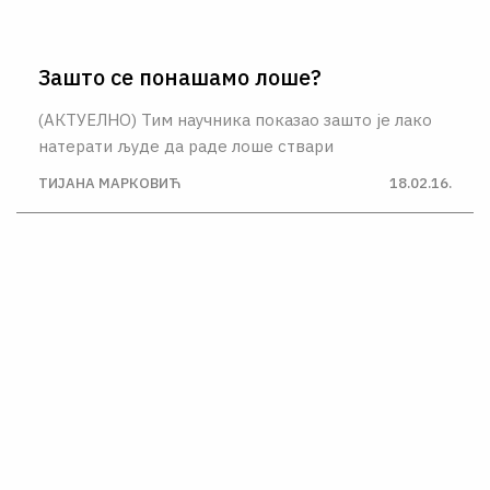
Зашто се понашамо лоше?
(АКТУЕЛНО) Тим научника показао зашто је лако
натерати људе да раде лоше ствари
ТИЈАНА МАРКОВИЋ
18.02.16.