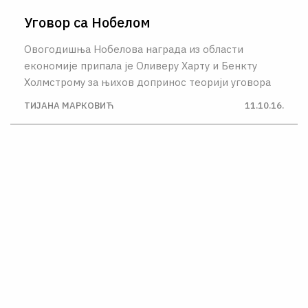
Уговор са Нобелом
Овогодишња Нобелова награда из области
економије припала је Оливеру Харту и Бенкту
Холмстрому за њихов допринос теорији уговора
ТИЈАНА МАРКОВИЋ
11.10.16.