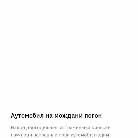
Аутомобил на мождани погон
Након двогодишњег истраживања кинески
научници направили први аутомобил којим