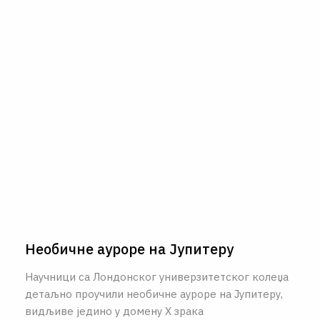
Необичне ауроре на Јупитеру
Научници са Лондонског универзитетског колеџа
детаљно проучили необичне ауроре на Јупитеру,
видљиве једино у домену X зрака