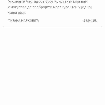
Упознајте Авогадров број, константу која вам
омогућава да пребројите молекуле H2O у једној
чаши воде
ТИЈАНА МАРКОВИЋ
29.04.15.