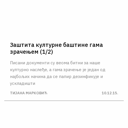
Заштита културне баштине гама
зрачењем (1/2)
Писани документи су веома битни за наше
културно наслеђе, а гама зрачење је један од
најбољих начина да се папир дезинфикује и
ускладишти
ТИЈАНА МАРКОВИЋ
10.12.15.