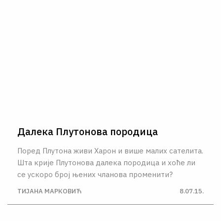
Далека Плутонова породица
Поред Плутона живи Харон и више малих сателита.
Шта крије Плутонова далека породица и хоће ли
се ускоро број њених чланова променити?
ТИЈАНА МАРКОВИЋ
8.07.15.