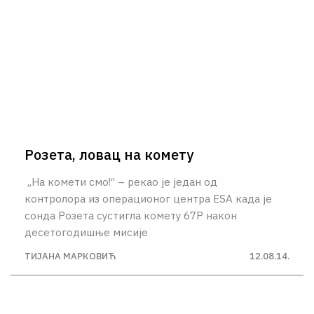
Розета, ловац на комету
„На комети смо!“ – рекaо је један од
контролора из операционог центра ЕSА када је
сонда Розета сустигла комету 67P након
десетогодишње мисије
ТИЈАНА МАРКОВИЋ
12.08.14.