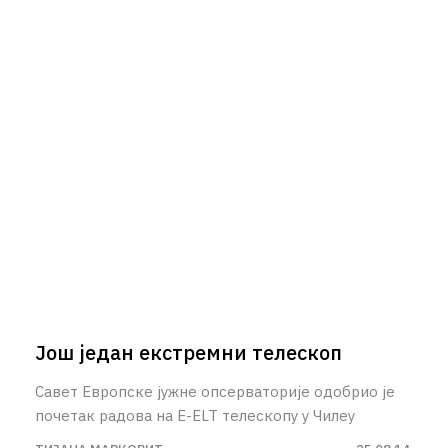
Још један екстремни телескоп
Савет Европске јужне опсерваторије одобрио је
почетак радова на E-ELT телескопу у Чилеу