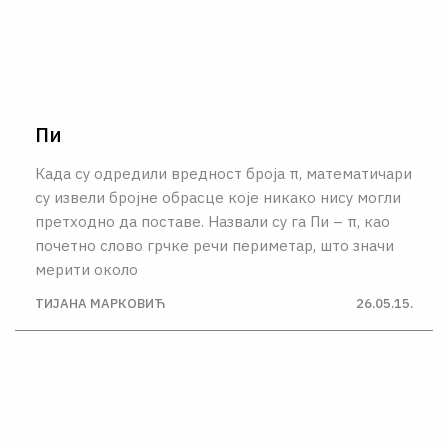
Пи
Када су одредили вредност броја π, математичари
су извели бројне обрасце које никако нису могли
претходно да поставе. Назвали су га Пи – π, као
почетно слово грчке речи периметар, што значи
мерити около
ТИЈАНА МАРКОВИЋ
26.05.15.