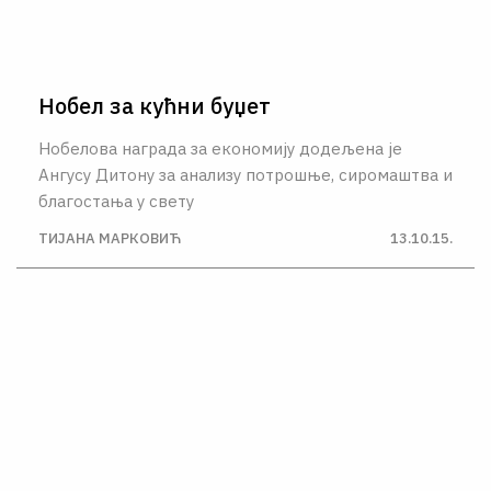
Нобел за кућни буџет
Нобелова награда за економију додељена је
Ангусу Дитону за анализу потрошње, сиромаштва и
благостања у свету
ТИЈАНА МАРКОВИЋ
13.10.15.