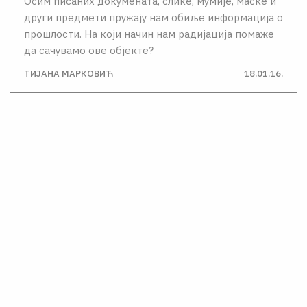
Осим писаних докумената, слике, мумије, маске и
други предмети пружају нам обиље информација о
прошлости. На који начин нам радијација помаже
да сачувамо ове објекте?
ТИЈАНА МАРКОВИЋ
18.01.16.