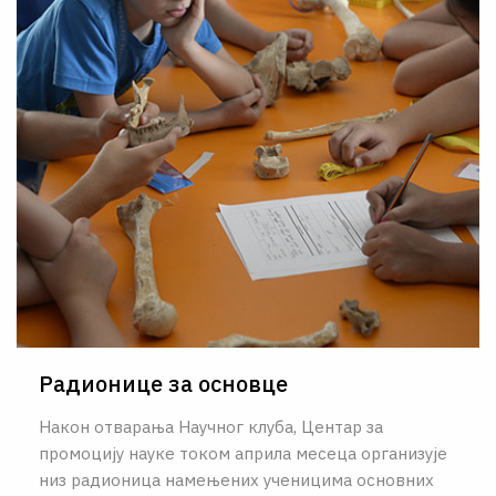
О НАМА
ЦПН
LAT
Радионице за основце
Након отварања Научног клуба, Центар за
промоцију науке током априла месеца организује
низ радионица намењених ученицима основних