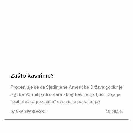
Zašto kasnimo?
Procenjuje se da Sjedinjene Američke Države godišnje
izgube 90 milijardi dolara zbog kašnjenja ljudi. Koja je
”psihološka pozadina” ove vrste ponašanja?
DANKA SPASOVSKI
18.08.16.