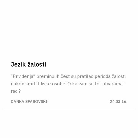
Jezik žalosti
“Priviđenja” preminulih čest su pratilac perioda žalosti
nakon smrti bliske osobe. O kakvim se to “utvarama”
radi?
DANKA SPASOVSKI
24.03.16.