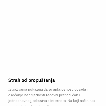
Strah od propuštanja
Istraživanja pokazuju da su anksioznost, dosada i
osećanje neprijatnosti redovni pratioci čak i
jednodnevnog odsustva s interneta. Na koji način nas