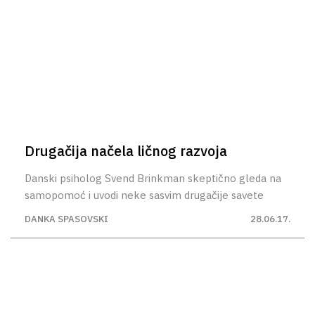
Drugačija načela ličnog razvoja
Danski psiholog Svend Brinkman skeptično gleda na
samopomoć i uvodi neke sasvim drugačije savete
DANKA SPASOVSKI
28.06.17.