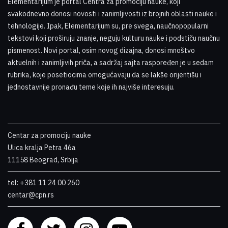
Elementarijum je portal Centra za promociju nauke
,
koji
svakodnevno donosi novosti i zanimljivosti iz brojnih oblasti nauke i
tehnologije. Ipak, Elementarijum su, pre svega, naučnopopularni
tekstovi koji proširuju znanje, neguju kulturu nauke i podstiču naučnu
pismenost. Novi portal, osim novog dizajna, donosi mnoštvo
aktuelnih i zanimljivih priča, a sadržaj sajta raspoređen je u sedam
rubrika, koje posetiocima omogućavaju da se lakše orijentišu i
jednostavnije pronađu teme koje ih najviše interesuju
.
Centar za promociju nauke
Ulica kralja Petra 46a
11158 Beograd, Srbija
tel: +381 11 24 00 260
centar@cpn.rs