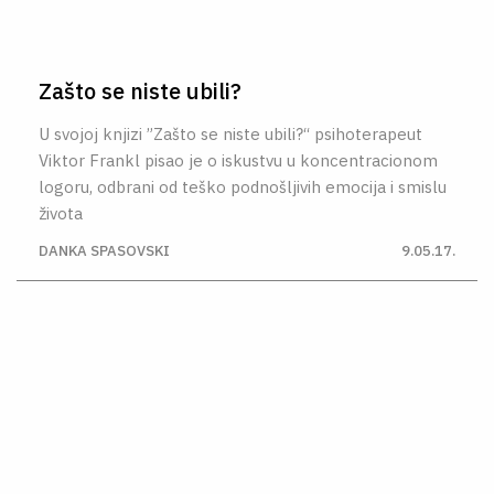
Zašto se niste ubili?
U svojoj knjizi ”Zašto se niste ubili?“ psihoterapeut
Viktor Frankl pisao je o iskustvu u koncentracionom
logoru, odbrani od teško podnošljivih emocija i smislu
života
DANKA SPASOVSKI
9.05.17.