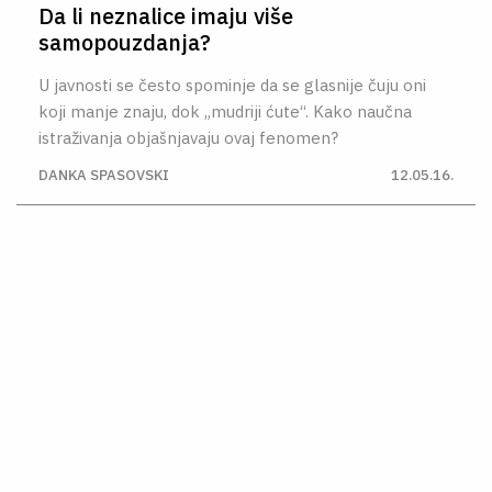
Da li neznalice imaju više
samopouzdanja?
U javnosti se često spominje da se glasnije čuju oni
koji manje znaju, dok „mudriji ćute“. Kako naučna
istraživanja objašnjavaju ovaj fenomen?
DANKA SPASOVSKI
12.05.16.