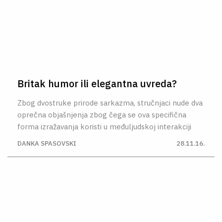
Britak humor ili elegantna uvreda?
Zbog dvostruke prirode sarkazma, stručnjaci nude dva
oprečna objašnjenja zbog čega se ova specifična
forma izražavanja koristi u međuljudskoj interakciji
DANKA SPASOVSKI
28.11.16.