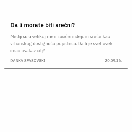
Da li morate biti srećni?
Mediji su u velikoj meri zasićeni idejom sreće kao
vrhunskog dostignuća pojedinca. Da li je svet uvek
imao ovakav cilj?
DANKA SPASOVSKI
20.09.16.