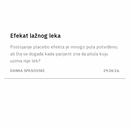
Efekat lažnog leka
Postojanje placebo efekta je mnogo puta potvrđeno,
ali šta se događa kada pacijent zna da pilula koju
uzima nije lek?
DANKA SPASOVSKI
29.06.16.