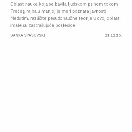
Oblast nauke koja se bavila ljudskom psihom tokom
Trećeg rajha u manjoj je meri poznata javnosti.
Međutim, različite pesudonaučne teorije u ovoj oblasti
imale su zastrašujuće posledice
DANKA SPASOVSKI
21.12.16.