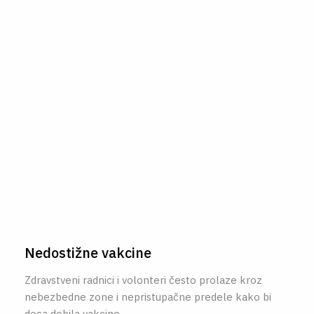
Nedostižne vakcine
Zdravstveni radnici i volonteri često prolaze kroz
nebezbedne zone i nepristupačne predele kako bi
deca dobila vakcine