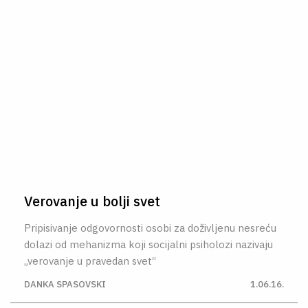
Verovanje u bolji svet
Pripisivanje odgovornosti osobi za doživljenu nesreću
dolazi od mehanizma koji socijalni psiholozi nazivaju
„verovanje u pravedan svet“
DANKA SPASOVSKI
1.06.16.