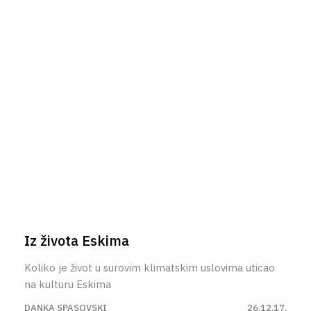
O NAMA
CPN
ЋИР
Iz života Eskima
Koliko je život u surovim klimatskim uslovima uticao
na kulturu Eskima
DANKA SPASOVSKI
26.12.17.