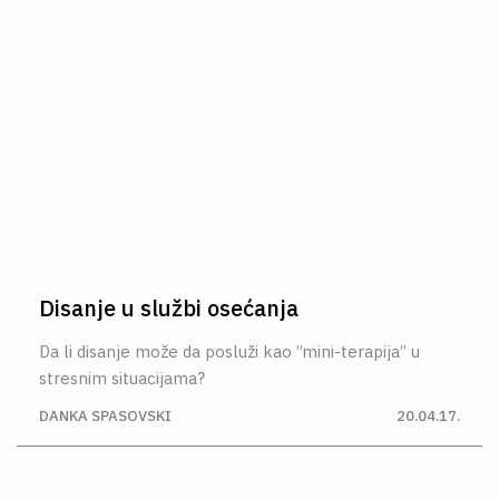
Disanje u službi osećanja
Da li disanje može da posluži kao ”mini-terapija” u
stresnim situacijama?
DANKA SPASOVSKI
20.04.17.