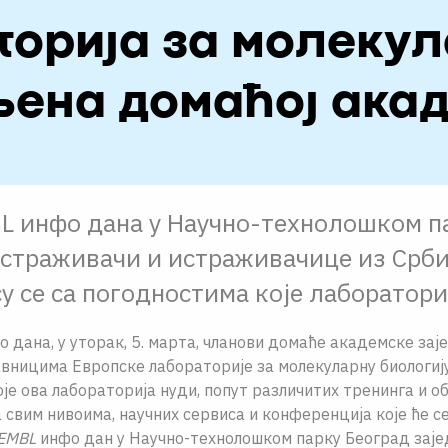
торија за молекул
љена домаћој акад
L инфо дана у Научно-технолошком п
истраживачи и истраживачице из Срби
у се са погодностима које лаборатори
 дана, у уторак, 5. марта, чланови домаће академске зај
авницима Европске лабораторије за молекуларну биологију,
је ова лабораторија нуди, попут различитих тренинга и об
свим нивоима, научних сервиса и конференција које ће с
EMBL
инфо дан у Научно-технолошком парку Београд заје