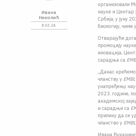
организовали Ми
науке и Центар 
Ивана
Николић
Србија, у јуну 
8.03.24.
биологију, чиме
Отварајући дога
промоцију науке
иновација, Цент
сарадња са
EMB
„Данас крећемо 
чланству у
EMBL
унапређењу наук
2023. године, п
академској зај
и сарадњи са
E
прилику да се у
чланство у
EMBL
Ивана Вукашинов