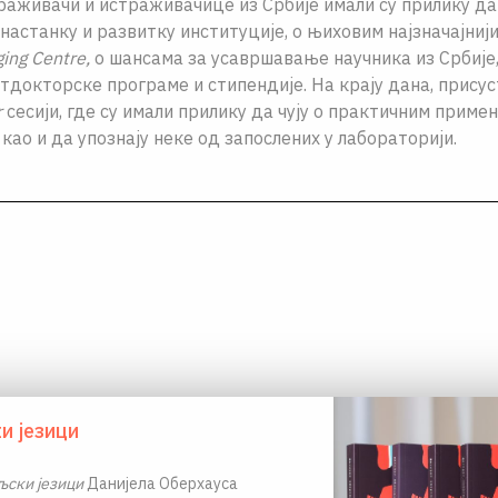
раживачи и истраживачице из Србије имали су прилику да 
, настанку и развитку институције, о њиховим најзначајни
ing Centre,
о шансама за усавршавање научника из Србије,
тдокторске програме и стипендије. На крају дана, присус
r
сесији, где су имали прилику да чују о практичним приме
, као и да упознају неке од запослених у лабораторији.
и језици
ски језици
Данијела Оберхауса