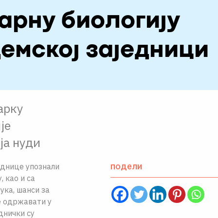
арну биологију
емској заједници
арку
је
ја нуди
подели
еднице упознали
 као и са
ука, шанси за
е одржавати у
днички су