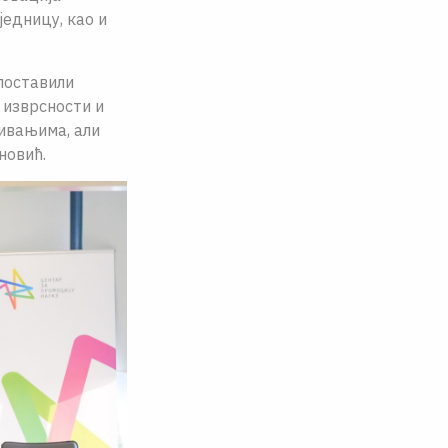
једницу, као и
 поставили
 изврсности и
живањима, али
новић.