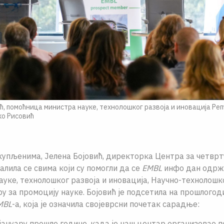
, помоћница министра науке, технолошког развоја и иновација Реп
ко Рисовић
купљенима, Јелена Бојовић, директорка Центра за четврт
алила се свима који су помогли да се
EMBL
инфо дан одрж
уке, технолошког развоја и иновација, Научно-технолошк
у за промоцију науке. Бојовић је подсетила на прошлого
MBL
-а, која је означила својеврсни почетак сарадње:
у јануару прошле године, када је наш центар организовао п