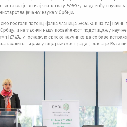
, истакла је значај чланства у
EMBL
-у за домаћу научни за
истарства јачању науке у Србији.
 смо постали потенцијална чланица
EMBL
-а и на тај начин
Србију, и нагласили нашу посвећеност подстицању научне
туп [
EMBL
-у] оснажује српске научнике да се баве истра
а квалитет и јача утицај њиховог рада“, рекла је Вукаши