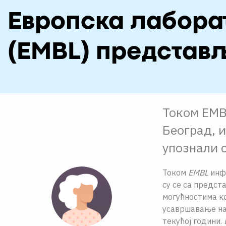
Европска лабора
(EMBL) представ
Током EMB
Београд, 
упознали с
Током
EMBL
инфо
су се са предст
могућностима ко
усавршавање на 
текућој години.