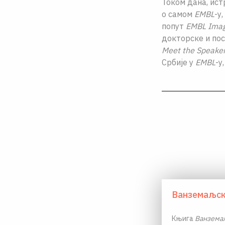
Током дана, ист
о самом
EMBL
-у
попут
EMBL
Imag
докторске и пос
Meet the Speake
Србије у
EMBL
-у
Ванземаљск
Књига
Ванземаљ