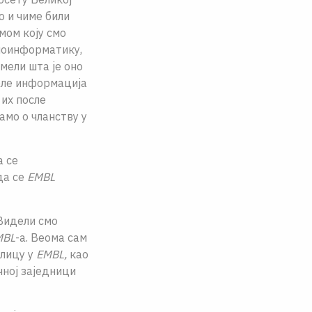
о и чиме били
мом коју смо
биоинформатику,
мели шта је оно
еле информација
их после
амо о чланству у
а се
да се
EMBL
 Видели смо
MBL
-а. Веома сам
шлицу у
EMBL,
као
чној заједници