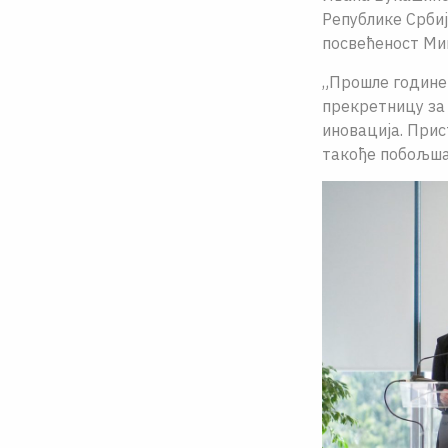
Републике Србије
посвећеност Мин
„Прошле године
прекретницу за 
иновација. Прис
такође побољшав