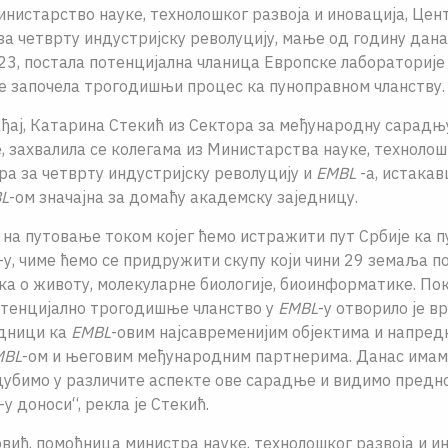
нистарство науке, технолошког развоја и иновација, Цен
за четврту индустријску револуцију, мање од годину дана
2023, постала потенцијална чланица Европске лабораторије
 је започела трогодишњи процес ка пуноправном чланству.
ђај, Катарина Стекић из Сектора за међународну сарадњ
, захвалила се колегама из Министарства науке, технолош
ра за четврту индустријску револуцију и
EMBL
-а, истакав
L
-ом значајна за домаћу академску заједницу.
на путовање током којег ћемо истражити пут Србије ка 
-у, чиме ћемо се придружити скупу који чини 29 земаља п
а о животу, молекуларне биологије, биоинформатике. Пок
отенцијално трогодишње чланство у
EMBL
-у отворило је в
едници ка
EMBL
-овим најсавременијим објектима и напред
MBL
-ом и његовим међународним партнерима. Данас имам
дубимо у различите аспекте ове сарадње и видимо предно
-у доноси“, рекла је Стекић.
ић, помоћница министра науке, технолошког развоја и и