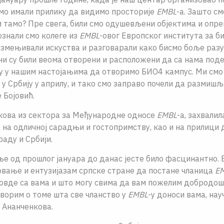
смо имали прилику да видимо просторије
EMBL
-а. Зашто см
тамо? Пре свега, били смо одушевљени објектима и опре
ознали смо колеге из
EMBL
-овог Европског института за 
азмењивали искуства и разговарали како бисмо боље разу
ни су били веома отворени и расположени да са нама под
у у нашим настојањима да отворимо БИО4 кампус. Ми смо 
 у Србију у априлу, и тако смо заправо почели да размишљ
е Бојовић.
кова из сектора за Међународне односе
EMBL
-а, захвалил
на одличној сарадњи и гостопримству, као и на прилици 
аду и Србији.
ње од прошлог јануара до данас јесте било фасцинантно.
вање и ентузијазам српске стране да постане чланица
E
 овде са вама и што могу свима да вам пожелим добродо
оворим о томе шта све чланство у
EMBL
-у доноси вама, нау
е Ананченкова.