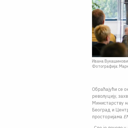
Ивана Вукашиновић
Фотографија: Мар
Обраћајући се о
револуцију, захв
Министарству на
Београд и Центр
просторијама
E
„Све је почело 