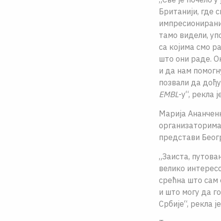
Британији, где 
импресионирани 
тамо видели, уп
са којима смо р
што они раде. О
и да нам помогн
позвали да дођу
EMBL
-у“, рекла ј
Марија Ананчен
организаторима 
представи Беогр
„Заиста, путова
велико интересо
срећна што сам
и што могу да г
Србије“, рекла ј