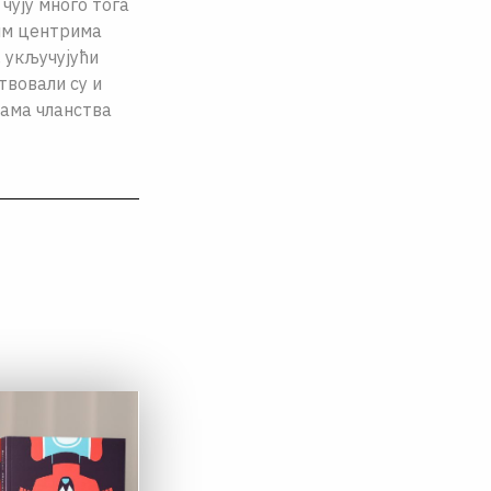
чују много тога
јим центрима
 укључујући
твовали су и
нама чланства