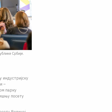
ублике Србије.
у индустријску
и –
ом парку
дишњу посету
осету Великој