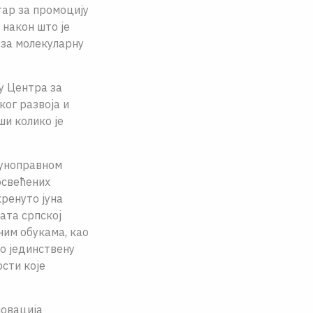
тар за промоцију
 након што је
 за молекуларну
у Центра за
ког развоја и
ши колико је
пуноправном
освећених
ренуто јуна
рата српској
ним обукама, као
о јединствену
сти које
новација