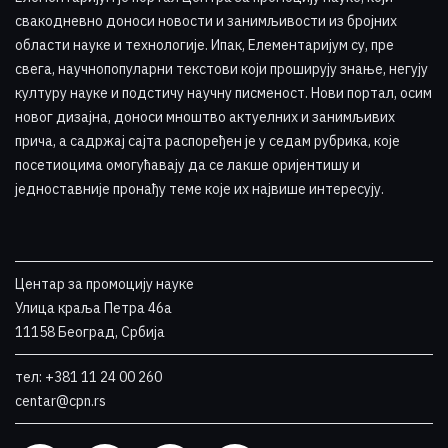
свакодневно доноси новости и занимљивости из бројних
области науке и технологије. Ипак, Елементаријум су, пре
свега, научнопопуларни текстови који проширују знање, негују
културу науке и подстичу научну писменост. Нови портал, осим
новог дизајна, доноси мноштво актуелних и занимљивих
прича, а садржај сајта распоређен је у седам рубрика, које
посетиоцима омогућавају да се лакше оријентишу и
једноставније пронађу теме које их највише интересују
.
Центар за промоцију науке
Улица краља Петра 46a
11158 Београд, Србија
тел: +381 11 24 00 260
centar@cpn.rs