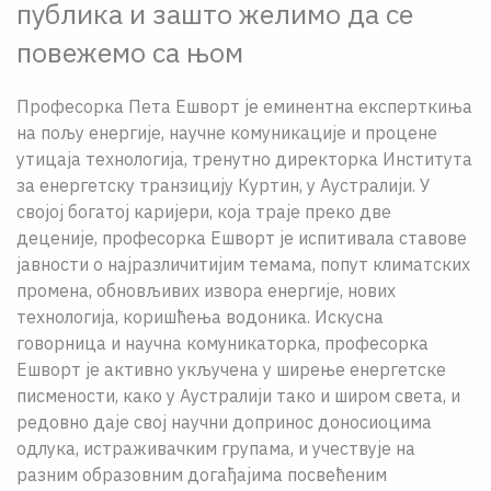
публика и зашто желимо да се
повежемо са њом
Професорка Пета Ешворт је еминентна експерткиња
на пољу енергије, научне комуникације и процене
утицаја технологија, тренутно директорка Института
за енергетску транзицију Куртин, у Аустралији. У
својој богатој каријери, која траје преко две
деценије, професорка Ешворт је испитивала ставове
јавности о најразличитијим темама, попут климатских
промена, обновљивих извора енергије, нових
технологија, коришћења водоника. Искусна
говорница и научна комуникаторка, професорка
Ешворт је активно укључена у ширење енергетске
писмености, како у Аустралији тако и широм света, и
редовно даје свој научни допринос доносиоцима
одлука, истраживачким групама, и учествује на
разним образовним догађајима посвећеним