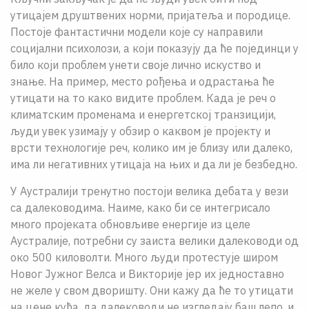
утицајем друштвених норми, пријатеља и породице.
Постоје фантастични модели које су направили
социјални психолози, а који показују да ће појединци у
било који проблем унети своје лично искуство и
знање. На пример, место рођења и одрастања ће
утицати на то како видите проблем. Када је реч о
климатским променама и енергетској транзицији,
људи увек узимају у обзир о каквом је пројекту и
врсти технологије реч, колико им је близу или далеко,
има ли негативних утицаја на њих и да ли је безбедно.
У Аустралији тренутно постоји велика дебата у вези
са далеководима. Наиме, како би се интегрисало
много пројеката обновљиве енергије из целе
Аустралије, потребни су заиста велики далеководи од
око 500 киловолти. Много људи протестује широм
Новог Јужног Велса и Викторије јер их једноставно
не желе у свом дворишту. Они кажу да ће то утицати
на цене кућа, да далеководи не изгледају баш лепо, и