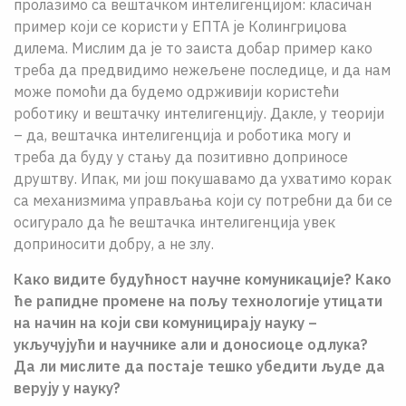
пролазимо са вештачком интелигенцијом: класичан
пример који се користи у ЕПТА је Колингриџова
дилема. Мислим да је то заиста добар пример како
треба да предвидимо нежељене последице, и да нам
може помоћи да будемо одрживији користећи
роботику и вештачку интелигенцију. Дакле, у теорији
– да, вештачка интелигенција и роботика могу и
треба да буду у стању да позитивно доприносе
друштву. Ипак, ми још покушавамо да ухватимо корак
са механизмима управљања који су потребни да би се
осигурало да ће вештачка интелигенција увек
доприносити добру, а не злу.
Како видите будућност научне комуникације? Како
ће рапидне промене на пољу технологије утицати
на начин на који сви комуницирају науку –
укључујући и научнике али и доносиоце одлука?
Да ли мислите да постаје тешко убедити људе да
верују у науку?