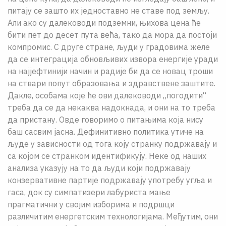
питају се зашто их једноставно не ставе под земљу.
Али ако су далеководи подземни, њихова цена ће
бити пет до десет пута већа, тако да мора да постоји
компромис. С друге стране, људи у градовима желе
да се интеграција обновљивих извора енергије уради
на најјефтинији начин и радије би да се новац троши
на ствари попут образовања и здравствене заштите.
Дакле, особама које ће ови далеководи „погодити“
треба да се да некаква надокнада, и они на то треба
да пристану. Овде говоримо о питањима која нису
баш сасвим јасна. Дефинитивно политика утиче на
људе у зависности од тога коју странку подржавају и
са којом се странком идентификују. Неке од наших
анализа указују на то да људи који подржавају
конзервативне партије подржавају употребу угља и
гаса, док су симпатизери лабуриста мање
прагматични у својим изборима и подршци
различитим енергетским технологијама. Међутим, они