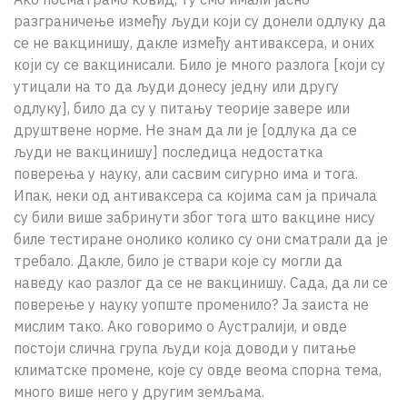
разграничење између људи који су донели одлуку да
се не вакцинишу, дакле између антиваксера, и оних
који су се вакцинисали. Било је много разлога [који су
утицали на то да људи донесу једну или другу
одлуку], било да су у питању теорије завере или
друштвене норме. Не знам да ли је [одлука да се
људи не вакцинишу] последица недостатка
поверења у науку, али сасвим сигурно има и тога.
Ипак, неки од антиваксера са којима сам ја причала
су били више забринути због тога што вакцине нису
биле тестиране онолико колико су они сматрали да је
требало. Дакле, било је ствари које су могли да
наведу као разлог да се не вакцинишу. Сада, да ли се
поверење у науку уопште променило? Ја заиста не
мислим тако. Ако говоримо о Аустралији, и овде
постоји слична група људи која доводи у питање
климатске промене, које су овде веома спорна тема,
много више него у другим земљама.