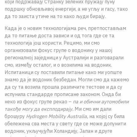
који подржавају Странку зелених пружају пуну
подршку обновљивој енергији, а не угљу и гасу, тако
да то заиста утиче на то како људи бирају.
Када је о новим технологијама реч, претпостављам
да то питање доста зависи и од тога где се та
технологија још користи. Рецимо, ми смо
организовали фокус групе о водонику у нашој
регионалној заједници у Аустралији и разговарали
смо, између осталог, и о возилима на водоник.
Испитаници су поставили питање како ми уопште
знамо да је водоник безбедан. Могли смо да кажемо
да су та возила прошла различите тестове и да су
испунила стандарде прописане законом. Онда би
неко из фокус групе рекао –
па и обични аутомобили
такође могу да експлодирају.
Ми смо им дали
брошуру
Hydrogen Mobility Australia,
на којој су била
обележена сва места у свету где се може допунити
водоник, укључујући Холандију, Јапан и друге