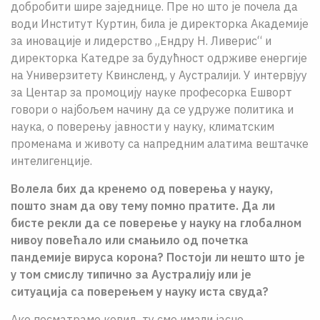
добробити шире заједнице. Пре но што је почела да
води Институт Куртин, била је директорка Академије
за иновације и лидерство „Ендру Н. Ливерис“ и
директорка Катедре за будућност одрживе енергије
на Универзитету Квинсленд, у Аустралији. У интервјуу
за Центар за промоцију науке професорка Ешворт
говори о најбољем начину да се удруже политика и
наука, о поверењу јавности у науку, климатским
променама и животу са напредним алатима вештачке
интелигенције.
Волела бих да кренемо од поверења у науку,
пошто знам да ову тему помно пратите. Да ли
бисте рекли да се поверење у науку на глобалном
нивоу повећало или смањило од почетка
пандемије вируса корона? Постоји ли нешто што је
у том смислу типично за Аустралију или је
ситуација са поверењем у науку иста свуда?
Ако посматрамо ковид, ту смо имали јасно