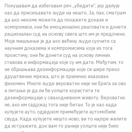
Покушавам да избегавам реч „убедити“, јер делује
као да присиљавате људе на нешто. Ја, пак, сматрам
да ако некоме можете да покажете доказе и
компромисе, они ће емоционално реаговати и донети
рационалан суд на основу свега што им је предочено.
Моје мишљење је да ако већину људи суочите са
научним доказима и компромисима који из тога
проистичу, они ће донети суд на основу личних
ставова и информација које су им дате. Међутим, то
не објашњава дезинформације које се шире преко
друштвених мрежа, што је прилично изазован
феномен. Многе људе вероватно није ни брига за ово
и питање је да ли ће уопште користити те
дезинформације у свакодневном животу. Вероватно
не, ако им садржај тога није битан. То је као када
купујете ауто, одједном примећујете аутомобиле
свуда. Када купујете нешто ново, ви то најпре желите
да истражите, док вам то раније уопште није било