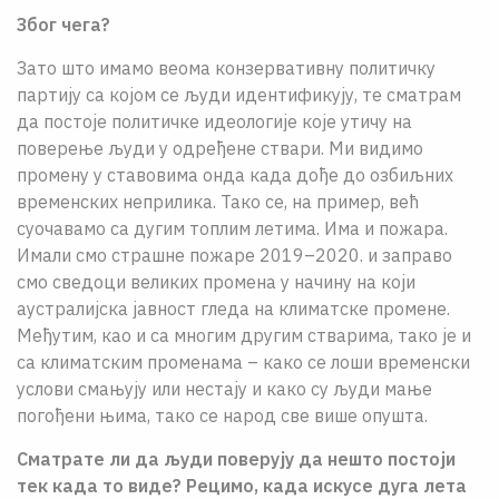
Због чега?
Зато што имамо веома конзервативну политичку
партију са којом се људи идентификују, те сматрам
да постоје политичке идеологије које утичу на
поверење људи у одређене ствари. Ми видимо
промену у ставовима онда када дође до озбиљних
временских неприлика. Тако се, на пример, већ
суочавамо са дугим топлим летима. Има и пожара.
Имали смо страшне пожаре 2019–2020. и заправо
смо сведоци великих промена у начину на који
аустралијска јавност гледа на климатске промене.
Међутим, као и са многим другим стварима, тако је и
са климатским променама – како се лоши временски
услови смањују или нестају и како су људи мање
погођени њима, тако се народ све више опушта.
Сматрате ли да људи поверују да нешто постоји
тек када то виде? Рецимо, када искусе дуга лета