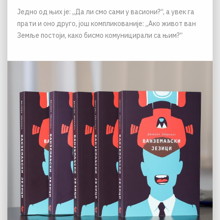
Једно од њих је: „Да ли смо сами у васиони?“, а увек га
прати и оно друго, још компликованије: „Ако живот ван
Земље постоји, како бисмо комуницирали са њим?“