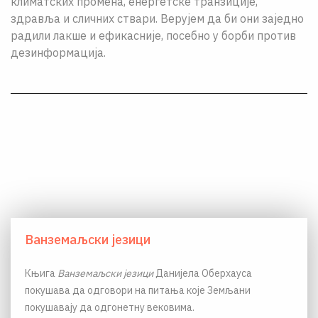
климатских промена, енергетске транзиције,
здравља и сличних ствари. Верујем да би они заједно
радили лакше и ефикасније, посебно у борби против
дезинформација.
Ванземаљски језици
Књига
Ванземаљски језици
Данијела Оберхауса
покушава да одговори на питања које Земљани
покушавају да одгонетну вековима.