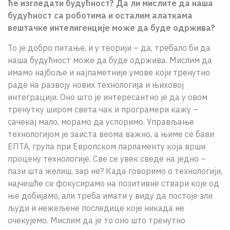
ће изгледати будућност? Да ли мислите да наша
будућност са роботима и осталим алаткама
вештачке интелигенције може да буде одржива?
То је добро питање, и у теорији – да, требало би да
наша будућност може да буде одржива. Мислим да
имамо најбоље и најпаметније умове који тренутно
раде на развоју нових технологија и њиховој
интеграцији. Оно што је интересантно је да у овом
тренутку широм света чак и програмери кажу –
сачекај мало, морамо да успоримо. Управљање
технологијом је заиста веома важно, а њиме се бави
ЕПТА, група при Европском парламенту која врши
процену технологије. Све се увек сведе на једно –
пази шта желиш, зар не? Када говоримо о технологији,
најчешће се фокусирамо на позитивне ствари које од
ње добијамо, али треба имати у виду да постоје зли
људи и нежељене последице које никада не
очекујемо. Мислим да је то оно што тренутно