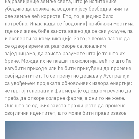
најразвијеније земље света, што је испитанике
убедило да возила на водоник јесу безбедна, чим га
ове земље већ користе. Ето, то је једино било
потребно. Ипак, када се [водоник] приближи местима
где они живе, биће заиста важно да се сви укључе, па
и експерти за комуникације. Зато је веома важно да
се одвоји време за разговоре са локалним
заједницама, да заиста разумете шта је то што их
брине. Можда их не плаши технологија, већ то што ће
изгубити приходе или ће бити принуђени да промене
свој идентитет. То се тренутно дешава у Аустралији
са увођењем пројеката обновљивих извора енергије:
четвртој генерацији фармера је одједном речено да
треба да отворе соларне фарме, а они то не желе.
Оно што се од њих заиста тражи јесте да промене
свој лични идентитет, што може бити прави изазов.