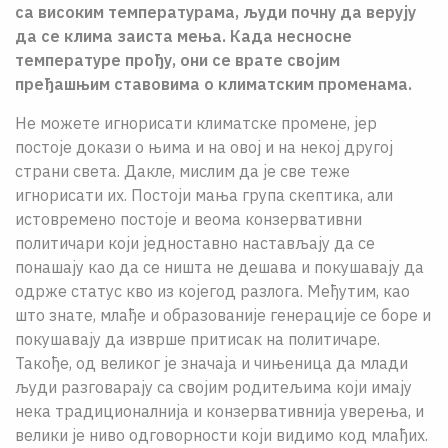
са високим температурама, људи почну да верују
да се клима заиста мења. Када несносне
температуре прођу, они се врате својим
пређашњим ставовима о климатским променама.
Не можете игнорисати климатске промене, јер
постоје докази о њима и на овој и на некој другој
страни света. Дакле, мислим да је све теже
игнорисати их. Постоји мања група скептика, али
истовремено постоје и веома конзервативни
политичари који једноставно настављају да се
понашају као да се ништа не дешава и покушавају да
одрже статус кво из којегод разлога. Међутим, као
што знате, млађе и образованије генерације се боре и
покушавају да изврше притисак на политичаре.
Такође, од великог је значаја и чињеница да млади
људи разговарају са својим родитељима који имају
нека традиционалнија и конзервативнија уверења, и
велики је ниво одговорности који видимо код млађих.