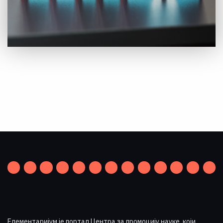
Елементаријум је портал Центра за промоцију науке
,
који