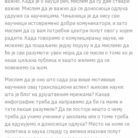
важно. Када је о науци реч, мислим да су две ствари
важне. Мислим да је важно да се доносиоци одлука
удруже са научницима. Чињеница је да нису сви
научници истовремено добри комуникатори, и зато
мислим да су вам потребни центри попут овог у којем
радите. Када говоримо о комуницирању науке, не
можемо да пошаљемо једну поруку и да мислимо да
ће је сви разумети: увек мора да се мисли о томе ко је
наша циљана публика и зашто желимо да се
повежемо са њом.
Мислим да је оно што сада још више мотивише
научнике овај транслациони аспект њихове науке:
шта је блог на друштвеним мрежама? Какав
инфографик треба да направимо да би га маме и
тате лакше разумеле? Да ли постоји нешто о чему
треба да учимо ученике у школама или о томе треба
да едукујемо и доносиоце одлука? Место на коме се
политика и наука спајају су велики изазови попут