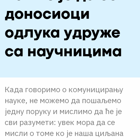
О НАМА
доносиоци
ЦПН
одлука удруже
LAT
са научницима
Када говоримо о комуницирању
науке, не можемо да пошаљемо
једну поруку и мислимо да ће је
сви разумети: увек мора да се
мисли о томе ко је наша циљана