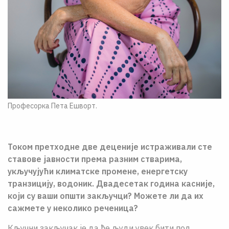
Професорка Пета Ешворт.
Током претходне две деценије истраживали сте
ставове јавности према разним стварима,
укључујући климатске промене, енергетску
транзицију, водоник. Двадесетак година касније,
који су ваши општи закључци? Можете ли да их
сажмете у неколико реченица?
Кључни закључак је да ће људи увек бити под