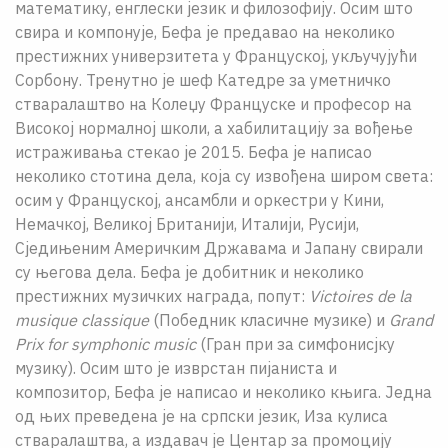
математику, енглески језик и филозофију. Осим што
свира и компонује, Бефа је предавао на неколико
престижних универзитета у Француској, укључујући
Сорбону. Тренутно је шеф Катедре за уметничко
стваралаштво на Колeџу Француске и професор на
Високој нормалној школи, а хабилитацију за вођење
истраживања стекао је 2015. Бефа је написао
неколико стотина дела, која су извођена широм света:
осим у Француској, ансамбли и оркестри у Кини,
Немачкој, Великој Британији, Италији, Русији,
Сједињеним Америчким Државама и Јапану свирали
су његова дела. Бефа је добитник и неколико
престижних музичких награда, попут:
Victoires de la
musique classique
(Победник класичне музике) и
Grand
Prix for symphonic music
(Гран при за симфонисјку
музику). Осим што је изврстан пијаниста и
композитор, Бефа је написао и неколико књига. Једна
од њих преведена је на српски језик, Иза кулиса
стваралаштва, а издавач је Центар за промоцију