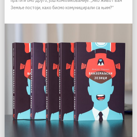
прати и оно друго, још компликованије: „Ако живот ван
Земље постоји, како бисмо комуницирали са њим?“