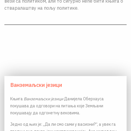
вези са политиком, али то сигурно неће бити књига о
стваралаштву на пољу политике.
Ванземаљски језици
Књига
Ванземаљски језици
Данијела Оберхауса
покушава да одговори на питања које Земљани
покушавају да одгонетну вековима.
Једно од њих је: „Да ли смо сами у васиони?“, а увек га