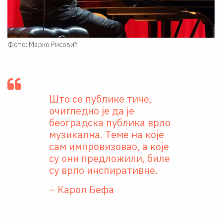
Фото: Марко Рисовић
Што се публике тиче,
очигледно је да је
београдска публика врло
музикална. Теме на које
сам импровизовао, а које
су они предложили, биле
су врло инспиративне.
– Карол Бефа