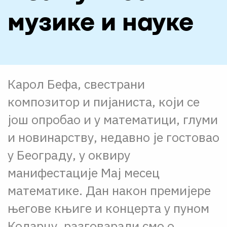
О НАМА
музике и науке
ЦПН
LAT
Карол Бефа, свестрани
композитор и пијаниста, који се
још опробао и у математици, глуми
и новинарству, недавно је гостовао
у Београду, у оквиру
манифестације Мај месец
математике. Дан након премијере
његове књиге и концерта у пуном
Коларцу, разговарали смо о