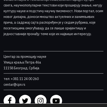
свега, научнопопуларни текстови који проширују знање, негују
културу науке и подстичу научну писменост. Нови портал, осим
новог дизајна, доноси мноштво актуелних и занимљивих
прича, а садржај сајта распоређен је у седам рубрика, које
посетиоцима омогућавају да се лакше оријентишу и
једноставније пронађу теме које их највише интересују
.
Центар за промоцију науке
Улица краља Петра 46a
11158 Београд, Србија
тел: +381 11 24 00 260
centar@cpn.rs