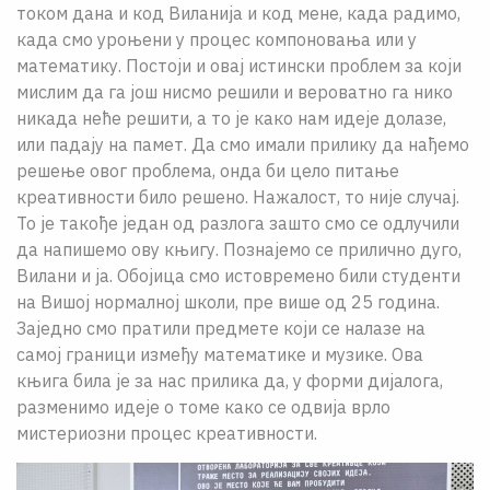
током дана и код Виланија и код мене, када радимо,
када смо уроњени у процес компоновања или у
математику. Постоји и овај истински проблем за који
мислим да га још нисмо решили и вероватно га нико
никада неће решити, а то је како нам идеје долазе,
или падају на памет. Да смо имали прилику да нађемо
решење овог проблема, онда би цело питање
креативности било решено. Нажалост, то није случај.
То је такође један од разлога зашто смо се одлучили
да напишемо ову књигу. Познајемо се прилично дуго,
Вилани и ја. Обојица смо истовремено били студенти
на Вишој нормалној школи, пре више од 25 година.
Заједно смо пратили предмете који се налазе на
самој граници између математике и музике. Ова
књига била је за нас прилика да, у форми дијалога,
разменимо идеје о томе како се одвија врло
мистериозни процес креативности.