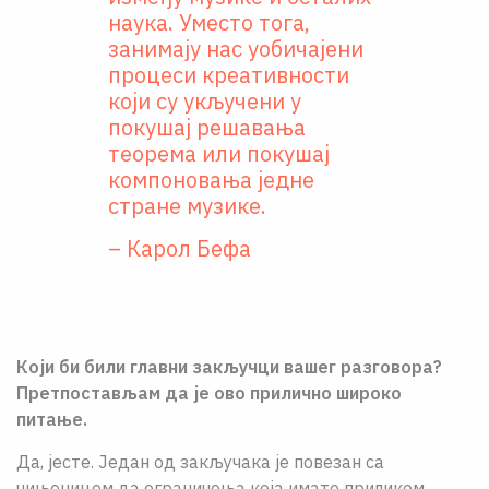
наука. Уместо тога,
занимају нас уобичајени
процеси креативности
који су укључени у
покушај решавања
теорема или покушај
компоновања једне
стране музике.
– Карол Бефа
Који би били главни закључци вашег разговора?
Претпостављам да је ово прилично широко
питање.
Да, јесте. Један од закључака је повезан са
чињеницом да ограничења која имате приликом