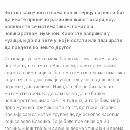
Читала сам много о вама пре интервјуа и рекла бих
да имате прилично разнолик живот и каријеру.
Бавили сте се математиком, помало и
новинарством, музиком. Како сте завршили у
музици, и да ли ћете у њој и остати или планирате
да пређете на нешто друго?
Истина је, ја сам се мало бавио математиком, али у
поређењу не само са Виланијем, коаутором књиге,
али и са свима који се баве математиком, математика
коју сам ја радио била је увод тек у неке делове ове
огромне дисциплине. Никада себе не бих назвао
математичарем. Када сам почео да се бавим
новинарством, имао сам 19 година, и то је била моја
прва музичка критика и то за студентски часопис.
Касније сам са истом групом људи основао часопис
који се зове Класика. То је било пре више од 20
година, и још траје, и даље је веома утицајан и веома