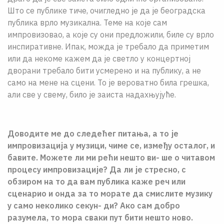
Што се публике тиче, очигледно је да је београдска
публика врло музикална. Теме на које сам
импровизовао, а које су они предложили, биле су врло
инспиративне. Ипак, можда је требало да приметим
или да некоме кажем да је светло у концертној
дворани требало бити усмерено и на публику, а не
само на мене на сцени. То је вероватно била грешка,
али све у свему, било је заиста надахњујуће.
Доводите ме до следећег питања, а то је
импровизација у музици, чиме се, између осталог, и
бавите. Можете ли ми рећи нешто ви- ше о читавом
процесу импровизације? Да ли је стресно, с
обзиром на то да вам публика каже реч или
сценарио и онда за то морате да смислите музику
у само неколико секун- ди? Ако сам добро
разумела, то мора сваки пут бити нешто ново.