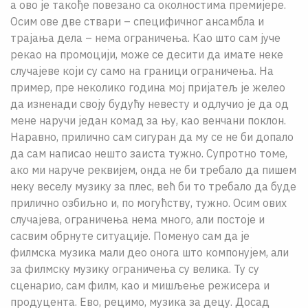
а ово је такође повезано са околностима премијере.
Осим ове две ствари – специфичног ансамбла и
трајања дела – нема ограничења. Као што сам јуче
рекао на промоцији, може се десити да имате неке
случајеве који су само на граници ограничења. На
пример, пре неколико година мој пријатељ је желео
да изненади своју будућу невесту и одлучио је да од
мене наручи један комад за њу, као венчани поклон.
Наравно, прилично сам сигуран да му се не би допало
да сам написао нешто заиста тужно. Супротно томе,
ако ми наручe реквијем, онда не би требало да пишем
неку веселу музику за плес, већ би то требало да буде
прилично озбиљно и, по могућству, тужно. Осим ових
случајева, ограничења нема много, али постоје и
сасвим обрнуте ситуације. Поменуо сам да је
филмска музика мали део онога што компонујем, али
за филмску музику ограничења су велика. Ту су
сценарио, сам филм, као и мишљење режисера и
продуцента. Ево, рецимо, музика за децу. Досад