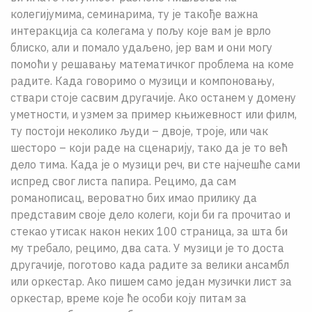
колегијумима, семинарима, ту је такође важна
интеракција са колегама у пољу које вам је врло
блиско, али и помало удаљено, јер вам и они могу
помоћи у решавању математичког проблема на коме
радите. Када говоримо о музици и компоновању,
ствари стоје сасвим другачије. Ако останем у домену
уметности, и узмем за пример књижевност или филм,
ту постоји неколико људи – двоје, троје, или чак
шесторо – који раде на сценарију, тако да је то већ
дело тима. Када је о музици реч, ви сте најчешће сами
испред свог листа папира. Рецимо, да сам
романописац, вероватно бих имао прилику да
представим своје дело колеги, који би га прочитао и
стекао утисак након неких 100 страница, за шта би
му требало, рецимо, два сата. У музици је то доста
другачије, поготово када радите за велики ансамбл
или оркестар. Ако пишем само један музички лист за
оркестар, време које ће особи коју питам за