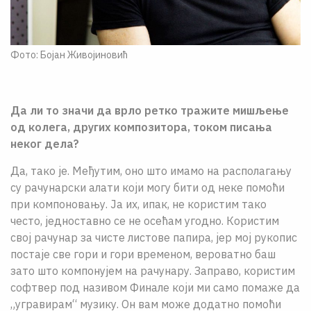
Фото: Бојан Живојиновић
Да ли то значи да врло ретко тражите мишљење
од колега, других композитора, током писања
неког дела?
Да, тако је. Међутим, оно што имамо на располагању
су рачунарски алати који могу бити од неке помоћи
при компоновању. Ја их, ипак, не користим тако
често, једноставно се не осећам угодно. Користим
свој рачунар за чисте листове папира, јер мој рукопис
постаје све гори и гори временом, вероватно баш
зато што компонујем на рачунару. Заправо, користим
софтвер под називом Финале који ми само помаже да
„угравирам“ музику. Он вам може додатно помоћи