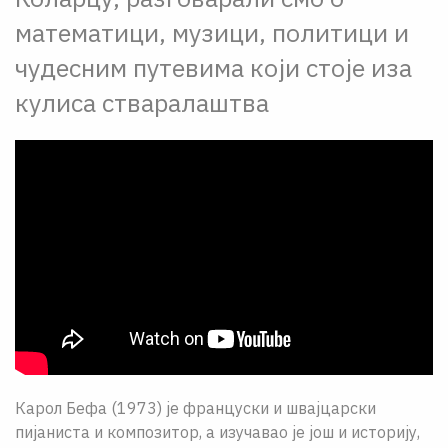
математици, музици, политици и
чудесним путевима који стоје иза
кулиса стваралаштва
Карол Бефа (1973) је француски и швајцарски
пијаниста и композитор, а изучавао је још и историју,