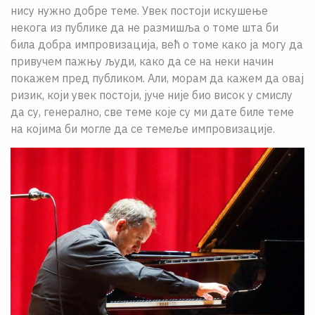
нису нужно добре теме. Увек постоји искушење
некога из публике да не размишља о томе шта би
била добра импровизација, већ о томе како ја могу да
привучем пажњу људи, како да се на неки начин
покажем пред публиком. Али, морам да кажем да овај
ризик, који увек постоји, јуче није био висок у смислу
да су, генерално, све теме које су ми дате биле теме
на којима би могле да се темеље импровизације.