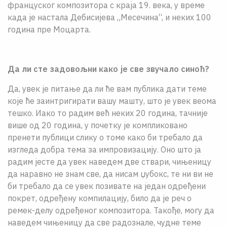
француског композитора с краја 19. века, у време
када је настала Дебисијева „Месечина“, и неких 100
година пре Моцарта.
Да ли сте задовољни како је све звучало синоћ?
Да, увек је питање да ли ће вам публика дати теме
које ће заинтригирати вашу машту, што је увек веома
тешко. Иако то радим већ неких 20 година, тачније
више од 20 година, у почетку је компликовано
пренети публици слику о томе како би требало да
изгледа добра тема за импровизацију. Оно што ја
радим јесте да увек наведем две ствари, чињеницу
да наравно не знам све, да нисам џубокс, те ни ви не
би требало да се увек позивате на један одређени
покрет, одређену компилацију, било да је реч о
ремек-делу одређеног композитора. Такође, могу да
наведем чињеницу да све радознале, чудне теме