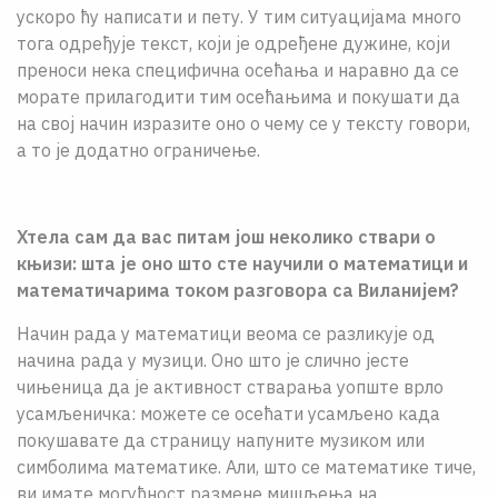
ускоро ћу написати и пету. У тим ситуацијама много
тога одређује текст, који је одређене дужине, који
преноси нека специфична осећања и наравно да се
морате прилагодити тим осећањима и покушати да
на свој начин изразите оно о чему се у тексту говори,
а то је додатно ограничење.
Хтела сам да вас питам још неколико ствари о
књизи: шта је оно што сте научили о математици и
математичарима током разговора са Виланијем?
Начин рада у математици веома се разликује од
начина рада у музици. Оно што је слично јесте
чињеница да је активност стварања уопште врло
усамљеничка: можете се осећати усамљено када
покушавате да страницу напуните музиком или
симболима математике. Али, што се математике тиче,
ви имате могућност размене мишљења на