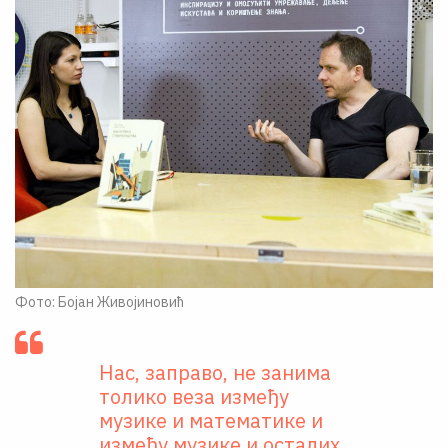
Фото: Бојан Живојиновић
Нас, заправо, не занима
толико веза између
музике и математике и
између музике и осталих