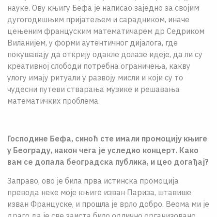
науке. Ову књигу Бефа је написао заједно за својим
дугогодишњим пријатељем и сарадником, иначе
цењеним француским математичарем др Седриком
Виланијем, у форми аутентичног дијалога, где
покушавају да открију одакле долазе идеје, да ли су
креативној слободи потребна ограничења, какву
улогу имају ритуали у развоју мисли и који су то
чудесни путеви стварања музике и решавања
математичких проблема.
Господине Бефа, синоћ сте имали промоцију књиге
у Београду, након чега је уследио концерт. Како
вам се допала београдска публика, и цео догађај?
Заправо, ово је била прва истинска промоција
превода неке моје књиге изван Париза, штавише
изван Француске, и прошла је врло добро. Веома ми је
драго да је све заиста било одлично организовано.