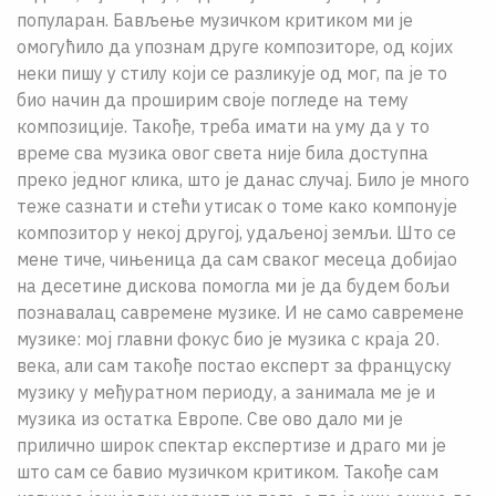
популаран. Бављење музичком критиком ми је
омогућило да упознам друге композиторе, од којих
неки пишу у стилу који се разликује од мог, па је то
био начин да проширим своје погледе на тему
композиције. Такође, треба имати на уму да у то
време сва музика овог света ниjе била доступна
преко једног клика, што је данас случај. Било је много
теже сазнати и стећи утисак о томе како компонује
композитор у некој другој, удаљеној земљи. Што се
мене тиче, чињеница да сам сваког месеца добијао
на десетине дискова помогла ми је да будем бољи
познавалац савремене музике. И не само савремене
музике: мој главни фокус био је музика с краја 20.
века, али сам такође постао експерт за француску
музику у међуратном периоду, а занимала ме је и
музика из остатка Европе. Све ово дало ми је
прилично широк спектар експертизе и драго ми је
што сам се бавио музичком критиком. Такође сам