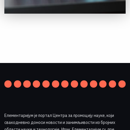
Елементаријум је портал Центра за промоцију науке
,
који
свакодневно доноси новости и занимљивости из бројних
области науке и технологије. Ипак, Елементаријум су, пре