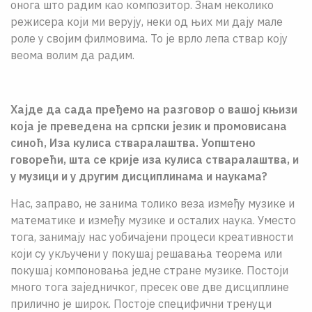
онога што радим као композитор. Знам неколико
режисера који ми верују, неки од њих ми дају мале
роле у својим филмовима. То је врло лепа ствар коју
веома волим да радим.
Хајде да сада пређемо на разговор о вашој књизи
која је преведена на српски језик и промовисана
синоћ, Иза кулиса стваралаштва. Уопштено
говорећи, шта се крије иза кулиса стваралаштва, и
у музици и у другим дисциплинама и наукама?
Нас, заправо, не занима толико веза између музике и
математике и између музике и осталих наука. Уместо
тога, занимају нас уобичајени процеси креативности
који су укључени у покушај решавања теорема или
покушај компоновања једне стране музике. Постоји
много тога заједничког, пресек ове две дисциплине
прилично је широк. Постоје специфични тренуци