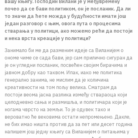
вашу књигу. Господин Вилани је у међувремену
почео да се бави политиком, он је посланик. Да ли
то значи да ћете можда у будућности имати још
један разговор с њим, овога пута о процесима
стварања у политици, ако можемо рећи да постоји
и нека врста креације у политици?
Занимало би ме да разменим идеје са Виланијем о
ономе чиме се сада бави, јер сам прилично сигуран да
је он угледни посланик, посвећен својим бирачима и
јавном добру као таквом. Ипак, иако ме политика
генерално занима, не мислим да је количина
креативности на том пољу велика. Сматрам да
постоји веома јасна разлика између ствараоца који
целодневно сања и размишља, и политичара који је
ногама чврсто на земљи. То је одувек тако и
вероватно ће вековима остати непромењено. Дакле,
не бих имао ништа против да за пет или десет година
напишем још једну књигу са Виланијем о питањима у