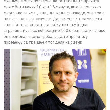
мишљење бити потребно да га темељито прочита
може бити неких 10 или 15 минута, што је прилично
много ако се има у виду да, када се изводи, оно траје
не више од шест секунди. Дакле, можете замислити
како би то изгледало да није у питању једна
страница музике, већ рецимо 100 страница, и колико
би времена некоме требало да то прочита, у
поређењу са трајањем тог дела на сцени.