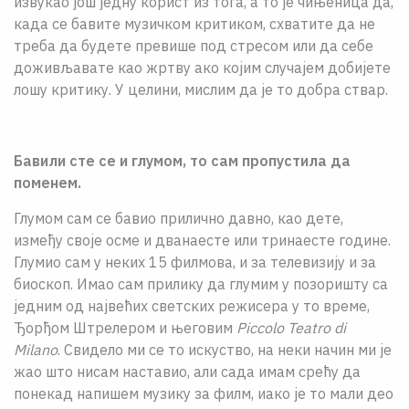
извукао још једну корист из тога, а то је чињеница да,
када се бавите музичком критиком, схватите да не
треба да будете превише под стресом или да себе
доживљавате као жртву ако којим случајем добијете
лошу критику. У целини, мислим да је то добра ствар.
Бавили сте се и глумом, то сам пропустила да
поменем.
Глумом сам се бавио прилично давно, као дете,
између своје осме и дванаесте или тринаесте године.
Глумио сам у неких 15 филмова, и за телевизију и за
биоскоп. Имао сам прилику да глумим у позоришту са
једним од највећих светских режисера у то време,
Ђорђом Штрелером и његовим
Piccolo Teatro di
Milano
. Свидело ми се то искуство, на неки начин ми је
жао што нисам наставио, али сада имам срећу да
понекад напишем музику за филм, иако је то мали део