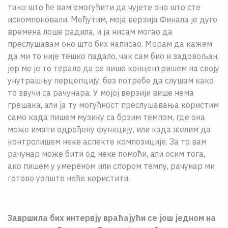
тако што ће вам омогућити да чујете оно што сте
искомпоновали. Међутим, моја верзија Финала је дуго
времена лоше радила, и ја нисам могао да
преслушавам оно што бих написао. Морам да кажем
да ми то није тешко падало, чак сам био и задовољан,
јер ме је то терало да се више концентришем на своју
унутрашњу перцепцију, без потребе да слушам како
то звучи са рачунара. У мојој верзији више нема
грешака, али ја ту могућност преслушавања користим
само када пишем музику са брзим темпом, где она
може имати одређену функцију, или када желим да
контролишем неке аспекте композиције. За то вам
рачунар може бити од неке помоћи, али осим тога,
ако пишем у умереном или спором темпу, рачунар ми
готово уопште неће користити.
Завршила бих интервју враћајући се још једном на