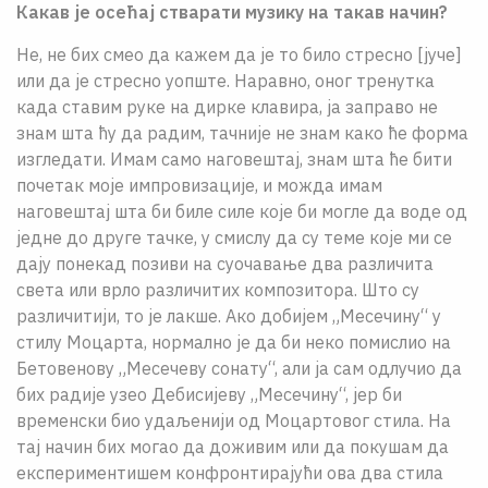
Какав је осећај стварати музику на такав начин?
Не, не бих смео да кажем да је то било стресно [јуче]
или да је стресно уопште. Наравно, оног тренутка
када ставим руке на дирке клавира, ја заправо не
знам шта ћу да радим, тачније не знам како ће форма
изгледати. Имам само наговештај, знам шта ће бити
почетак моје импровизације, и можда имам
наговештај шта би биле силе које би могле да воде од
једне до друге тачке, у смислу да су теме које ми се
дају понекад позиви на суочавање два различита
света или врло различитих композитора. Што су
различитији, то је лакше. Ако добијем „Месечину“ у
стилу Моцарта, нормално је да би неко помислио на
Бетовенову „Месечеву сонату“, али ја сам одлучио да
бих радије узео Дебисијеву „Месечину“, јер би
временски био удаљенији од Моцартовог стила. На
тај начин бих могао да доживим или да покушам да
експериментишем конфронтирајући ова два стила