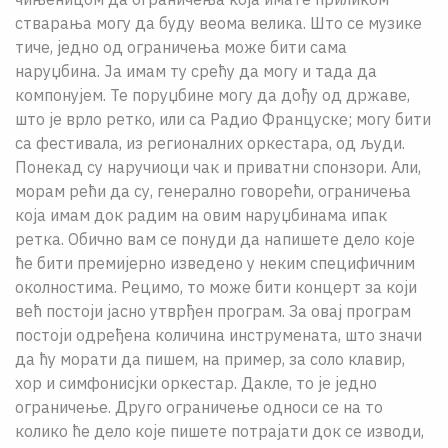
стварања могу да буду веома велика. Што се музике
тиче, једно од ограничења може бити сама
наруџбина. Ја имам ту срећу да могу и тада да
компонујем. Те поруџбине могу да дођу од државе,
што је врло ретко, или са Радио Француске; могу бити
са фестивала, из регионалних оркестара, од људи.
Понекад су наручиоци чак и приватни спонзори. Али,
морам рећи да су, генерално говорећи, ограничења
која имам док радим на овим наруџбинама ипак
ретка. Обично вам се понуди да напишете дело које
ће бити премијерно изведено у неким специфичним
околностима. Рецимо, то може бити концерт за који
већ постоји јасно утврђен програм. За овај програм
постоји одређена количина инструмената, што значи
да ћу морати да пишем, на пример, за соло клавир,
хор и симфонисјки оркестар. Дакле, то је једно
ограничење. Друго ограничење односи се на то
колико ће дело које пишете потрајати док се изводи,