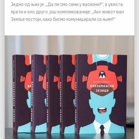
Једно од њих је: „Да ли смо сами у васиони?“, а увек га
прати и оно друго, још компликованије: „Ако живот ван
Земље постоји, како бисмо комуницирали са њим?“