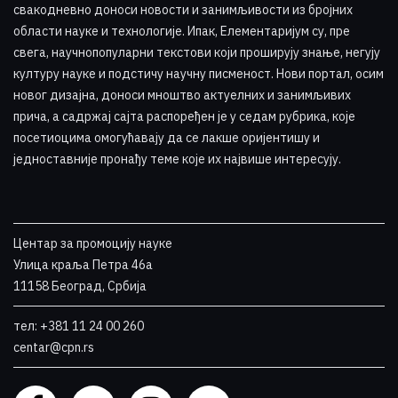
свакодневно доноси новости и занимљивости из бројних
области науке и технологије. Ипак, Елементаријум су, пре
свега, научнопопуларни текстови који проширују знање, негују
културу науке и подстичу научну писменост. Нови портал, осим
новог дизајна, доноси мноштво актуелних и занимљивих
прича, а садржај сајта распоређен је у седам рубрика, које
посетиоцима омогућавају да се лакше оријентишу и
једноставније пронађу теме које их највише интересују
.
Центар за промоцију науке
Улица краља Петра 46a
11158 Београд, Србија
тел: +381 11 24 00 260
centar@cpn.rs