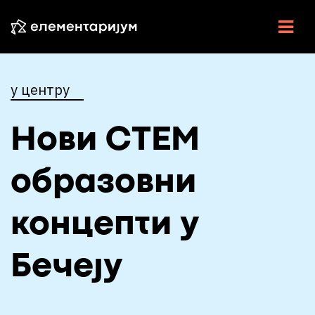
НАУКА У СРБИЈИ
у центру
НАУЧНЕ ВЕСТИ
Нови СТЕМ
У ЦЕНТРУ
ЕСЕЈИ
образовни
ИНТЕРВЈУ
концепти у
ЕЛЕМЕНТИ
Бечеју
ВИДЕО
РАДИО