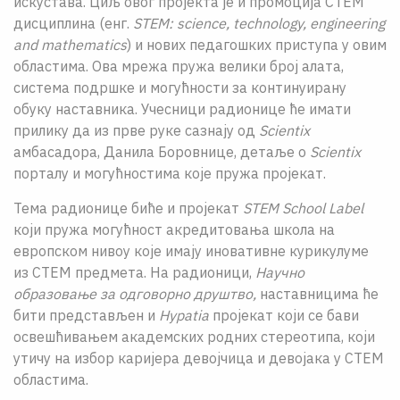
искустава. Циљ овог пројекта је и промоција СТЕМ
дисциплина (енг.
STEM: science, technology, engineering
and mathematics
) и нових педагошких приступа у овим
областима. Ова мрежа пружа велики број алата,
система подршке и могућности за континуирану
обуку наставника. Учесници радионице ће имати
прилику да из прве руке сазнају од
Scientix
амбасадора, Данила Боровнице, детаље о
Scientix
порталу и могућностима које пружа пројекат.
Тема радионице биће и пројекат
STEM School Label
који пружа могућност акредитовања школа на
европском нивоу које имају иновативне курикулуме
из СТЕМ предмета. На радионици,
Научно
образовање за одговорно друштво,
наставницима ће
бити представљен и
Hypatiа
пројекат који се бави
освешћивањем академских родних стереотипа, који
утичу на избор каријера девојчица и девојака у СТЕМ
областима.