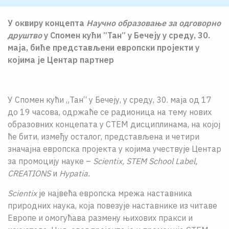
О НАМА
У оквиру концепта
Научно образовање за одговорно
ЦПН
друштво
у Спомен кући ”Тан” у Бечеју у среду, 30.
маја, биће представљени европски пројекти у
LAT
којима је Центар партнер
У Спомен кући „Тан“ у Бечеју, у среду, 30. маја од 17
до 19 часова, одржаће се радионица на тему нових
образовних концепата у СТЕМ дисциплинама, на којој
ће бити, између осталог, представљена и четири
значајна европска пројекта у којима учествује Центар
за промоцију науке –
Scientix, STEM School Label,
CREATIONS
и
Hypatiа.
Scientix
је највећа европска мрежа наставника
природних наука, која повезује наставнике из читаве
Европе и омогућава размену њихових пракси и