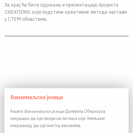
За крај ће бити одржана и презентација пројекта
CREATIONS,
који подстиче креативне методе наставе
у СТЕМ областима.
Ванземаљски језици
Књига
Ванземаљски језици
Данијела Оберхауса
покушава да одговори на питања које Земљани
покушавају да одгонетну вековима.