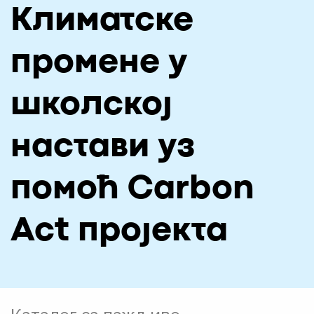
Климатске
О НАМА
ЦПН
промене у
LAT
школској
настави уз
помоћ Carbon
Act пројекта