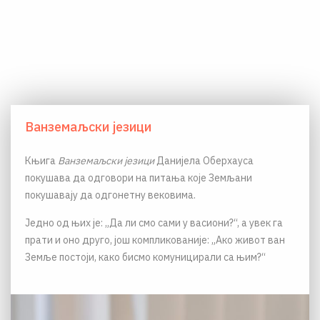
Ванземаљски језици
Књига
Ванземаљски језици
Данијела Оберхауса
покушава да одговори на питања које Земљани
покушавају да одгонетну вековима.
Једно од њих је: „Да ли смо сами у васиони?“, а увек га
прати и оно друго, још компликованије: „Ако живот ван
Земље постоји, како бисмо комуницирали са њим?“