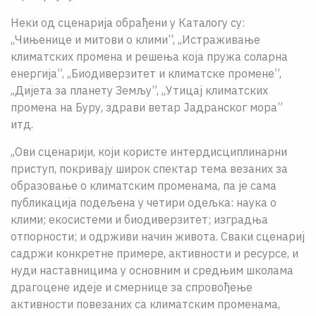
Неки од сценарија обрађени у Каталогу су:
,,Чињeнице и митови о клими”, ,,Истраживање
климатских промена и решења која пружа соларна
енергија”, ,,Биодиверзитет и климатске промене”,
,,Дијета за планету Земљу”, ,,Утицај климатских
промена на Буру, здрави ветар Јадранског мора”
итд.
,,Ови сценарији, који користе интердисциплинарни
приступ, покривају широк спектар тема везаних за
образовање о климатским променама, па је сама
публикација подељена у четири одељка: наука о
клими; eкосистеми и биодиверзитет; изградња
отпорности; и одрживи начин живота. Сваки сценариј
садржи конкретне примере, активности и ресурсе, и
нуди наставницима у основним и средњим школама
драгоцене идеје и смернице за спровођење
активности повезаних са климатским променама,