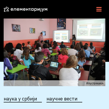
НАУКА У СРБИЈИ
НАУЧНЕ ВЕСТИ
У ЦЕНТРУ
ЕСЕЈИ
ИНТЕРВЈУ
ЕЛЕМЕНТИ
Илустрација.
ВИДЕО
наука у србији
научне вести
РАДИО