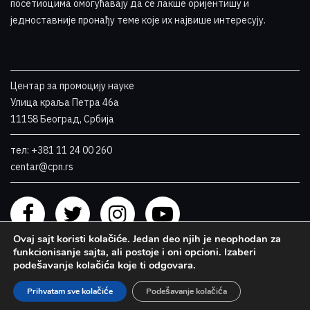
посетиоцима омогућавају да се лакше оријентишу и
једноставније пронађу теме које их највише интересују
.
Центар за промоцију науке
Улица краља Петра 46a
11158 Београд, Србија
тел: +381 11 24 00 260
centar@cpn.rs
Ovaj sajt koristi kolačiće. Jedan deo njih je neophodan za
funkcionisanje sajta, ali postoje i oni opcioni. Izaberi
podešavanje kolačića koje ti odgovara.
Prihvatam sve kolačiće
Podešavanje kolačića