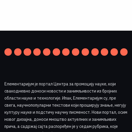
Елементаријум је портал Центра за промоцију науке
,
који
свакодневно доноси новости и занимљивости из бројних
области науке и технологије. Ипак, Елементаријум су, пре
свега, научнопопуларни текстови који проширују знање, негују
културу науке и подстичу научну писменост. Нови портал, осим
новог дизајна, доноси мноштво актуелних и занимљивих
прича, а садржај сајта распоређен је у седам рубрика, које