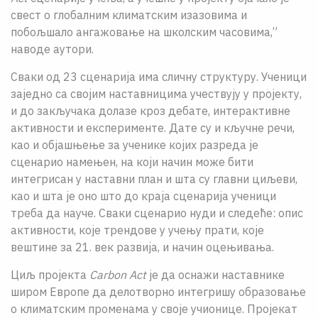
свест о глобалним климатским изазовима и
побољшало ангажовање на школским часовима,”
наводе аутори.
Сваки од 23 сценарија има сличну структуру. Ученици
заједно са својим наставницима учествују у пројекту,
и до закључака долазе кроз дебате, интерактивне
активности и експерименте. Дате су и кључне речи,
као и објашњење за ученике којих разреда је
сценарио намењен, на који начин може бити
интегрисан у наставни план и шта су главни циљеви,
као и шта је оно што до краја сценарија ученици
треба да науче. Сваки сценарио нуди и следеће: опис
активности, које трендове у учењу прати, које
вештине за 21. век развија, и начин оцењивања.
Циљ пројекта
Carbon Act
је да оснажи наставнике
широм Европе да делотворно интегришу образовање
о климатским променама у своје учионице. Пројекат