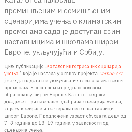
Каталог са пажљиво
промишљеним и осмишљеним
сценаријима учења о климатским
променама сада је доступан свим
наставницима и школама широм
Европе, укључујући и Србију.
Циљ публикације ,,
Каталог интегрисаних сценарија
учења
”, која је настала у оквиру пројекта
Carbon Act
,
јесте да подстакне укључивање тема о климатским
променама у основном и средњoшколском
образовању широм Европе. Каталог садржи
двадесет три пажљиво одабрана сценарија учења,
које су креирали и тестирали пилот-наставници
широм Европе. Предложени узраст обухвата децу од
7–8 година до 18–19 година, у зависности од
сценарија учења.