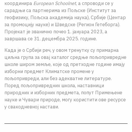
координира
European Schoolnet
, а спроводи се у
сарадњи са партнерима из Пољске (Институт за
геофизику, Пољска академија наука), Србије (Центар
за промоцију науке) и Шведске (Регион Гетеборга).
Пројeкат је званично почео 1. јануара 2023, а
завршава се 31. децембра 2025. године.
Када је о Србији реч, у овом тренутку су примарна
циљна група за овај каталог средње пољопривредне
школе широм земље, које од претходне године имају
изборни предмет Климатске промене у
пољопривреди, али без адекватне литературе.
Поред пољопривредних школа, наставници
природних и изборних предмета, попут Примењене
науке и Чувари природе, могу користити ове ресурсе
у свакодневној настави.