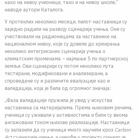
како на нивоу учионице, тако и на нивоу школе,”
наводе аутори Каталога.
У протеклих неколико месеци, пилот-наставници су
заједно радили на развоју сценарија учења. Они су
учествовали на радионицама за наставнике на
национaлном нивоу, које су довеле до креирања
неколико интегрисаних сценарија учења о
климатским променама – најмање 5 по партнерској
земљи. Ови сценарији су потом неколико пута
тестирани, модификовани и анализирани, а
спроведене су и различите евалуације као и
валидација, која је била од огромног значаја:
,,Фаза валидације пружила је увид у искуства
наставника са материјалима. Према њиховим речима,
ученици су уживали у активностима и били су веома
ангажовани током њихове реализације. Наставници
су запазили да су ученици много научили кроз
Carbon
Act
сценарије учења, а учешће у пројекту ојачало је