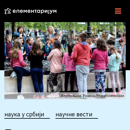
НАУКА У СРБИЈИ
НАУЧНЕ ВЕСТИ
У ЦЕНТРУ
ЕСЕЈИ
ИНТЕРВЈУ
ЕЛЕМЕНТИ
Илустрација. Pixabay/TheoRivierenlaan
ВИДЕО
наука у србији
научне вести
РАДИО