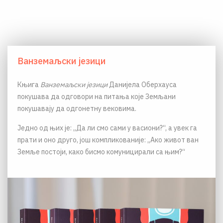
Ванземаљски језици
Књига
Ванземаљски језици
Данијела Оберхауса
покушава да одговори на питања које Земљани
покушавају да одгонетну вековима.
Једно од њих је: „Да ли смо сами у васиони?“, а увек га
прати и оно друго, још компликованије: „Ако живот ван
Земље постоји, како бисмо комуницирали са њим?“