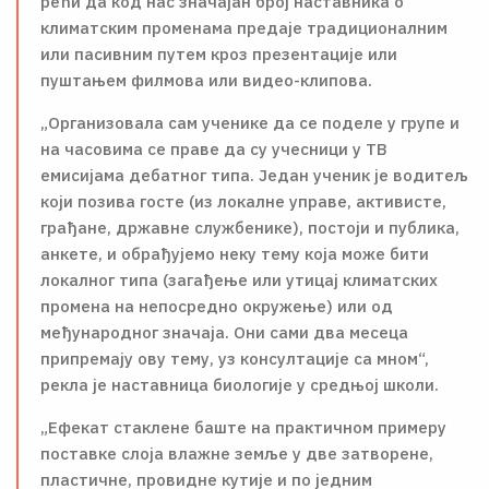
рећи да код нас значајан број наставника о
климатским променама предаје традиционалним
или пасивним путем кроз презентације или
пуштањем филмова или видео-клипова.
„Оргaнизовала сам ученике да се поделе у групе и
на часовима се праве да су учесници у ТВ
емисијама дебатног типа. Један ученик је водитељ
који позива госте (из локалне управе, активисте,
грађане, државне службенике), постоји и публика,
анкете, и обрађујемо неку тему која може бити
локалног типа (загађење или утицај климатских
промена на непосредно окружење) или од
међународног значаја. Они сами два месеца
припремају ову тему, уз консултације са мном“,
рекла је наставница биологије у средњој школи.
„Ефекат стаклене баште на практичном примеру
поставке слоја влажне земље у две затворене,
пластичне, провидне кутије и по једним