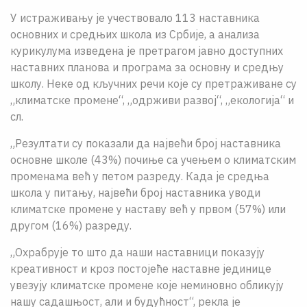
У истраживању је учествовало 113 наставника
основних и средњих школа из Србије, а анализа
курикулума изведена је претрагом јавно доступних
наставних планова и програма за основну и средњу
школу. Неке од кључних речи које су претраживане су
„климатске промене“, „одрживи развој“, „екологија“ и
сл.
„Резултати су показали да највећи број наставника
основне школе (43%) почиње са учењем о климатским
променама већ у петом разреду. Када је средња
школа у питању, највећи број наставника уводи
климатске промене у наставу већ у првом (57%) или
другом (16%) разреду.
„Охрабрујe то што да наши наставници показују
креативност и кроз постојећe наставне јединице
увезују климатске промене којe неминовно обликују
нашу садашњост, али и будућност“, рекла је