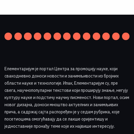
Елементаријум је портал Центра за промоцију науке
,
који
свакодневно доноси новости и занимљивости из бројних
области науке и технологије. Ипак, Елементаријум су, пре
свега, научнопопуларни текстови који проширују знање, негују
културу науке и подстичу научну писменост. Нови портал, осим
новог дизајна, доноси мноштво актуелних и занимљивих
прича, а садржај сајта распоређен је у седам рубрика, које
посетиоцима омогућавају да се лакше оријентишу и
једноставније пронађу теме које их највише интересују
.