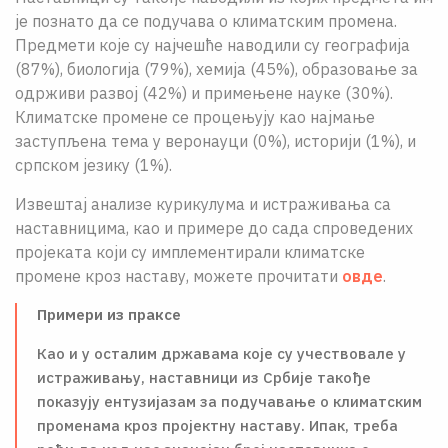
је познато да се подучава о климатским промена.
Предмети које су најчешће наводили су географија
(87%), биологија (79%), хемија (45%), образовање за
одрживи развој (42%) и примењене науке (30%).
Климатске промене се процењују као најмање
заступљена тема у веронауци (0%), историји (1%), и
српском језику (1%).
Извештај анализе курикулума и истраживања са
наставницима, као и примере до сада спроведених
пројеката који су имплементирали климатске
промене кроз наставу, можете прочитати
овде
.
Примери из праксе
Као и у осталим државама које су учествовале у
истраживању, наставници из Србије такође
показују ентузијазам за подучавање о климатским
променама кроз пројектну наставу. Ипак, треба