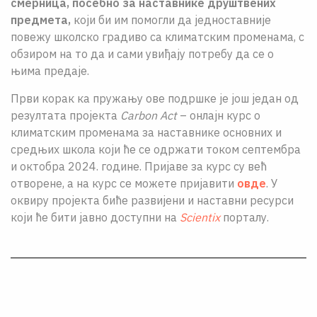
смерница, посебно за наставнике друштвених
предмета,
који би им помогли да једноставније
повежу школско градиво са климатским променама, с
обзиром на то да и сами увиђају потребу да се о
њима предаје.
Први корак ка пружању ове подршке је још један од
резултата пројекта
Carbon Act
– онлајн курс о
климатским променама за наставнике основних и
средњих школа који ће се одржати током септембра
и октобра 2024. године. Пријаве за курс су већ
отворене, а на курс се можете пријавити
овде
. У
оквиру пројекта биће развијени и наставни ресурси
који ће бити јавно доступни на
Scientix
порталу.