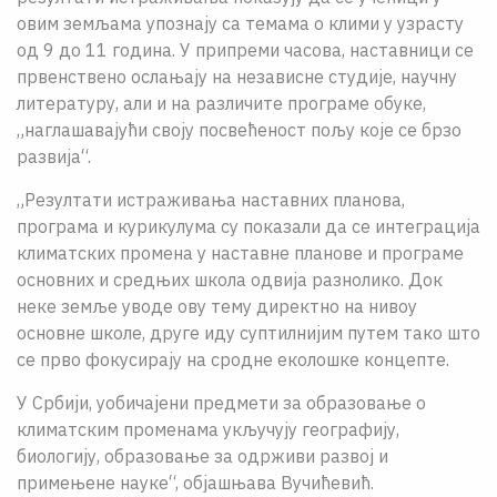
овим земљама упознају са темама о клими у узрасту
од 9 до 11 година. У припреми часова, наставници се
првенствено ослањају на независне студије, научну
литературу, али и на различите програме обуке,
„наглашавајући своју посвећеност пољу које се брзо
развија“.
„Резултати истраживања наставних планова,
програма и курикулума су показали да се интеграција
климатских промена у наставне планове и програме
основних и средњих школа одвија разнолико. Док
неке земље уводе ову тему директно на нивоу
основне школе, друге иду суптилнијим путем тако што
се прво фокусирају на сродне еколошке концепте.
У Србији, уобичајени предмети за образовање о
климатским променама укључују географију,
биологију, образовање за одрживи развој и
примењене науке“, објашњава Вучићевић.