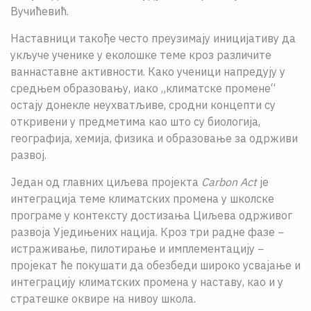
Вучићевић.
Наставници такође често преузимају иницијативу да
укључе ученике у еколошке теме кроз различите
ваннаставне активности. Како ученици напредују у
средњем образовању, иако „климатске промене“
остају донекле неухватљиве, сродни концепти су
откривени у предметима као што су биологија,
географија, хемија, физика и образовање за одрживи
развој.
Један од главних циљева пројекта
Carbon Act
је
интеграција теме климатских промена у школске
програме у контексту достизања Циљева одрживог
развоја Уједињених нација. Кроз три радне фазе −
истраживање, пилотирање и имплементацију −
пројекат ће покушати да обезбеди широко усвајање и
интеграцију климатских промена у наставу, као и у
стратешке оквире на нивоу школa.