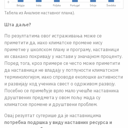
Табела из Анализе наставног плана).
Шта даље?
По резултатима овог истраживања може се
приметити да, иако климатске промене нису
приметне у школском плану и програму, наставници
их свакако покривају у настави у значајном проценту.
Поред тога, кроз примере се често може приметити
да наставници не владају у потпуности климатском
терминологијом, иако спроводе еколошке активности
и развијају код ученика свест о одрживом развоју.
Посебно се примећује врло мало учешће наставника
друштвених предмета у овом пољу мада су
климатске промене и друштвени проблем.
Овај резултат сугерише да је наставницима
потребна подршка у виду наставних ресурса и