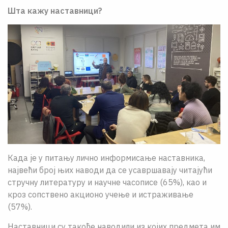
Шта кажу наставници?
Када је у питању лично информисање наставника,
највећи број њих наводи да се усавршавају читајући
стручну литературу и научне часописе (65%), као и
кроз сопствено акционо учење и истраживање
(57%).
Наставници су такође наводили из којих предмета им