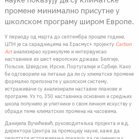
промене минимално присутне у
школском програму широм Европе.
У периоду од марта до септембра прошле године,
ЦПН је са сарадницима на Ерасмус+ пројекту
Carbon
Act
анализирао курикулуме и интервјуисао
наставнике из шест европских држава: Белгије,
Пољске, Шведске, Ирске, Португалије и Србије. Како
би одговорили на питање да ли су климатске промене
формално препознате у школском систему,
истраживачи су анализирали наставне планове и
програме. Уз то, 350 наставника основних и средњих
школа попунило је упитнике о свом личном искуству у
обради теме климатских промена на часовима.
Данијела Вучићевић, руководитељка пројекта и в.д.
директора Центра за промоцију науке, каже да
резултати истраживања показују да се ученици у