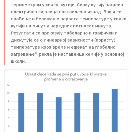
термометром у свакој кутији. Сваку кутију загрева
електрична сијалица постављена изнад. Врши се
праћење и бележење пораста температуре у свакој
кутији на минут у наредних петнаест минута.
Резултати се приказују табеларно и графички и
дискутује се о линеарној зависности (порасту)
температуре кроз време и ефекат на глобално
загревање“, рекла је наставница хемије у основној
школи.