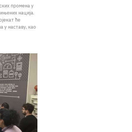
ских промена у
ињених нација.
ојекат ће
 у наставу, као