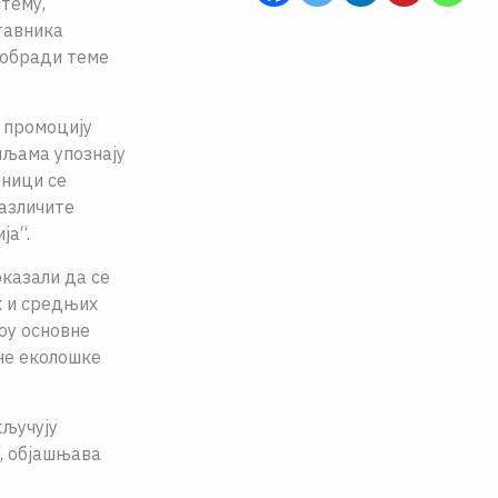
тему,
тавника
 обради теме
 промоцију
мљама упознају
вници се
различите
ја“.
казали да се
х и средњих
оу основне
дне еколошке
кључују
“, објашњава