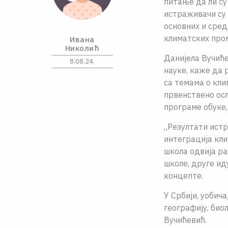
питање да ли су
истраживачи су 
основних и сред
климатских пром
Ивана
Николић
Данијела Вучиће
8.08.24.
науке, каже да 
са темама о кли
првенствено осл
програме обуке,
„Резултати истр
интеграција кли
школа одвија ра
школе, друге ид
концепте.
У Србији, уобич
географију, био
Вучићевић.