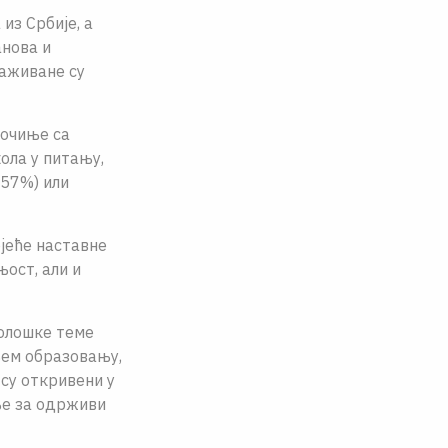
из Србије, а
анова и
раживане су
почиње са
ола у питању,
(57%) или
јећe наставне
ост, али и
колошке теме
њем образовању,
су откривени у
ње за одрживи