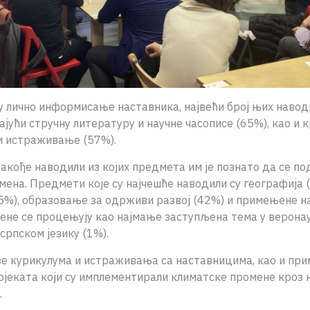
у лично информисање наставника, највећи број њих навод
ајући стручну литературу и научне часописе (65%), као и 
и истраживање (57%).
акође наводили из којих предмета им је познато да се по
ена. Предмети које су најчешће наводили су географија (
45%), образовање за одрживи развој (42%) и примењене на
не се процењују као најмање заступљена тема у веронау
 српском језику (1%).
е курикулума и истраживања са наставницима, као и при
јеката који су имплементирали климатске промене кроз 
.