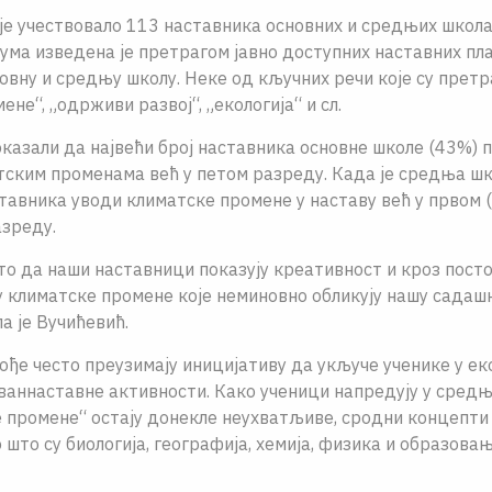
е учествовало 113 наставника основних и средњих школа 
ума изведена је претрагом јавно доступних наставних пл
овну и средњу школу. Неке од кључних речи које су прет
не“, „одрживи развој“, „екологија“ и сл.
оказали да највећи број наставника основне школе (43%) 
ским променама већ у петом разреду. Када је средња шк
ставника уводи климатске промене у наставу већ у првом 
зреду.
то да наши наставници показују креативност и кроз посто
у климатске промене којe неминовно обликују нашу садашњ
а је Вучићевић.
ђе често преузимају иницијативу да укључе ученике у е
ваннаставне активности. Како ученици напредују у сред
 промене“ остају донекле неухватљиве, сродни концепти 
што су биологија, географија, хемија, физика и образова