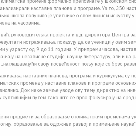
 климатске промене формално препознате у школском сис
анализирали наставне планове и програме. Уз то, 350 нас
њих школа попунило је упитнике о свом личном искуству у
ена на часовима.
вић, руководитељка пројекта и в.д. директора Центра за
резултати истраживања показују да се ученици у овим зе
ми у узрасту од 9 до 11 година. У припреми часова, наста
ањају на независне студије, научну литературу, али и на 
 „наглашавајући своју посвећеност пољу које се брзо разви
аживања наставних планова, програма и курикулума су по
матских промена у наставне планове и програме основни
знолико. Док неке земље уводе ову тему директно на нив
у суптилнијим путем тако што се прво фокусирају на сро
ајени предмети за образовање о климатским променама у
логију, образовање за одрживи развој и примењене науке