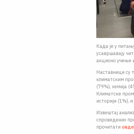
Када је у питањ
усавршавају чит
акционо учење 
Наставници су т
климатским пром
(79%), хемија (
Климатске проме
историји (1%), и
Извештај анализ
спроведених про
прочитати
овде