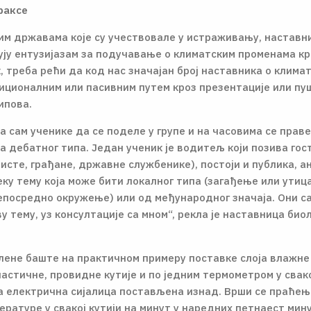
раксе
лим државама које су учествовале у истраживању, наставни
ују ентузијазам за подучавање о климатским променама кр
, треба рећи да код нас значајан број наставника о клим
иционалним или пасивним путем кроз презентације или п
ипова.
 сам ученике да се поделе у групе и на часовима се праве
а дебатног типа. Један ученик је водитељ који позива гос
исте, грађане, државне службенике), постоји и публика, ан
ку тему која може бити локалног типа (загађење или утиц
епосредно окружење) или од међународног значаја. Они с
у тему, уз консултације са мном“,
рекла је наставница биол
лене баште на практичном примеру поставке слоја влажне
астичне, провидне кутије и по једним термометром у свако
ва електрична сијалица постављена изнад. Врши се праће
ратуре у свакој кутији на минут у наредних петнаест мин