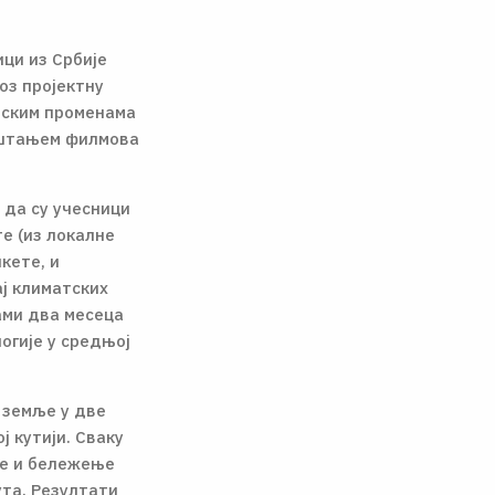
ци из Србије
оз пројектну
атским променама
уштањем филмова
 да су учесници
те (из локалне
кете, и
ај климатских
ами два месеца
огије у средњој
 земље у две
ј кутији. Сваку
ње и бележење
ута. Резултати