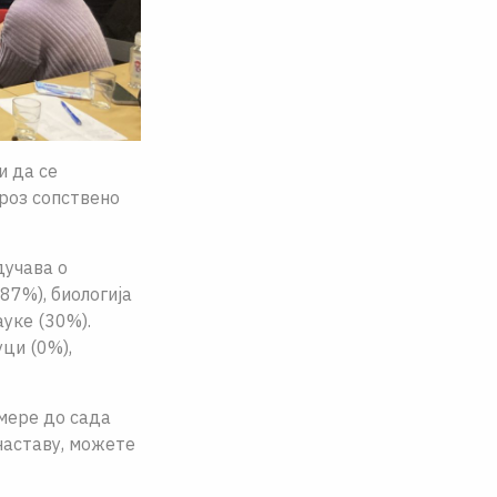
и да се
кроз сопствено
дучава о
87%), биологија
уке (30%).
ци (0%),
мере до сада
наставу, можете