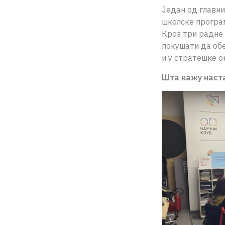
Један од главн
школске програ
Кроз три радне
покушати да обе
и у стратешке о
Шта кажу наст