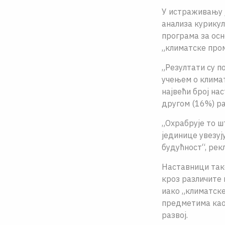
У истраживању ј
анализа курикул
програма за осн
„климатске проме
„Резултати су п
учењем о климат
највећи број на
другом (16%) ра
„Охрабрујe то ш
јединице увезуј
будућност“, рекл
Наставници тако
кроз различите 
иако „климатске
предметима као 
развој.