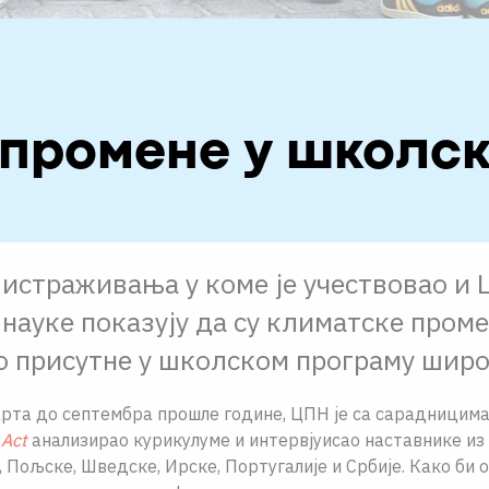
 промене у школс
истраживања у коме је учествовао и 
науке показују да су климатске пром
 присутне у школском програму широ
рта до септембра прошле године, ЦПН је са сарадницима
 Act
анализирао курикулуме и интервјуисао наставнике из
, Пољске, Шведске, Ирске, Португалије и Србије. Како би 