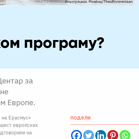
Илустрација. Pixabay/TheoRivierenlaan
ком програму?
Центар за
ене
м Европе.
подели
 на Ерасмус+
 шест европских
одговорили на