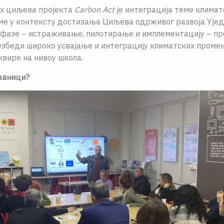
их циљева пројекта
Carbon Act
је интеграција теме климат
ме у контексту достизања Циљева одрживог развоја Ујед
 фазе − истраживање, пилотирање и имплементацију − пр
збеди широко усвајање и интеграцију климатских промена
квире на нивоу школa.
авници?