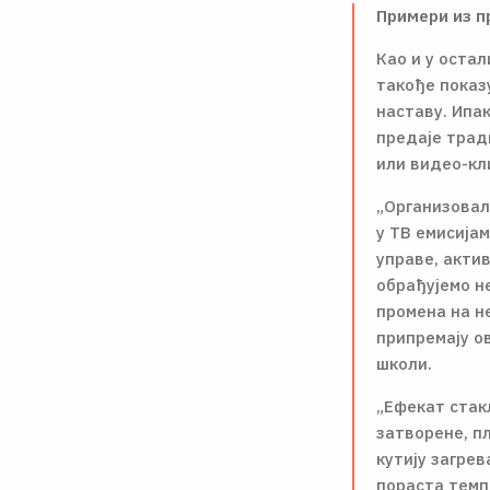
Примери из п
Као и у оста
такође показ
наставу. Ипак
предаје трад
или видео-кл
„Оргaнизовала
у ТВ емисијам
управе, актив
обрађујемо не
промена на н
припремају ов
школи.
„Ефекат стак
затворене, пл
кутију загре
пораста темпе