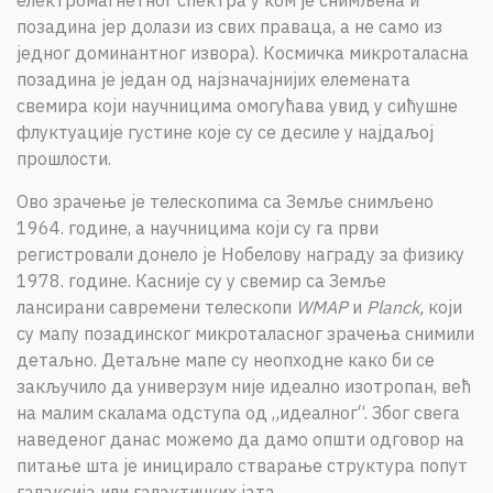
електромагнетног спектра у ком је снимљена и
позадина јер долази из свих праваца, а не само из
једног доминантног извора). Космичка микроталасна
позадина је један од најзначајнијих елемената
свемира који научницима омогућава увид у сићушне
флуктуације густине које су се десиле у најдаљој
прошлости.
Ово зрачење је телескопима са Земље снимљено
1964. године, а научницима који су га први
регистровали донело је Нобелову награду за физику
1978. године. Касније су у свемир са Земље
лансирани савремени телескопи
WMAP
и
Planck,
који
су мапу позадинског микроталасног зрачења снимили
детаљно. Детаљне мапе су неопходне како би се
закључило да универзум није идеално изотропан, већ
на малим скалама одступа од „идеалног“. Због свега
наведеног данас можемо да дамо општи одговор на
питање шта је иницирало стварање структура попут
галаксија или галактичких јата.