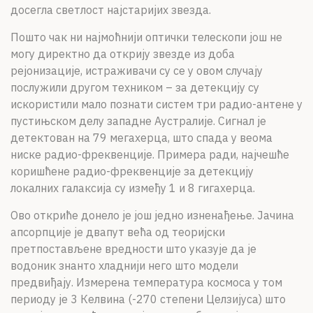
досегла светлост најстаријих звезда.
Пошто чак ни најмоћнији оптички телескопи још не
могу директно да открију звезде из доба
рејонизације, истраживачи су се у овом случају
послужили другом техником – за детекцију су
искористили мало познати систем три радио-антене у
пустињском делу западне Аустралије. Сигнал је
детектован на 79 мегахерца, што спада у веома
ниске радио-фреквенције. Примера ради, најчешће
коришћене радио-фреквенције за детекцију
локалних галаксија су између 1 и 8 гигахерца.
Ово откриће донело је још једно изненађење. Јачина
апсорпције је двапут већа од теоријски
претпостављене вредности што указује да је
водоник знанто хладнији него што модели
предвиђају. Измерена температура космоса у том
периоду је 3 Келвина (-270 степени Целзијуса) што