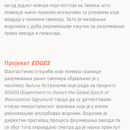
ни од једног извора који постоји на Земљи, што
повезује њено порекло искључиво са условима који
владају у околном свемиру. Зато је мапирање
водоника у доба рејонизације кључно за разумевање
првих звезда и галаксија.
Пројекат
EDGES
Фантастично откриће које помера границе
разумевања раног свемира објављено је у
часопису
Nature
. Астрономи који раде на пројекту
EDGES
(
Experiment to Detect the Global Epoch of
Reionization
Signature
) тврде да су детектовали
отисак микроталасног зрачења које је у епохи
рејонизације апсорбовао водоник. Водоник је
директни пратилац процеса формирања звезда па
се због тога оправдано сматра да је наука први пут