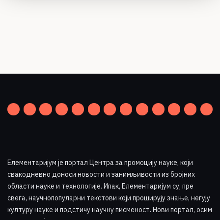
Елементаријум је портал Центра за промоцију науке
,
који
свакодневно доноси новости и занимљивости из бројних
области науке и технологије. Ипак, Елементаријум су, пре
свега, научнопопуларни текстови који проширују знање, негују
културу науке и подстичу научну писменост. Нови портал, осим