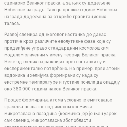
сценарио Великог праска, а за њих су додељене
Нобелове награде. Тако је прошле године Нобелова
награда додељена за откриће гравитационих
таласа.
Развој свемира од његовог настанка до данас
протиче кроз различите еволутивне фазе које су
предвиђене управо стандардним космолошким
моделом оличеним у имену теорије Великог праска.
Неке од њених најважнијих претпоставки су и
експериментално потврђене. На пример, први атоми
водоника и хелијума формирани су када су
екстремне температуре и густине почеле да опадају
око 380.000 година након Великог праска.
Процес формирања атома условио је емитовање
зрачења познатог под именом космичка
микроталасна позадина (космичка јер је њен узрок
сам свемир, микроталасна због области