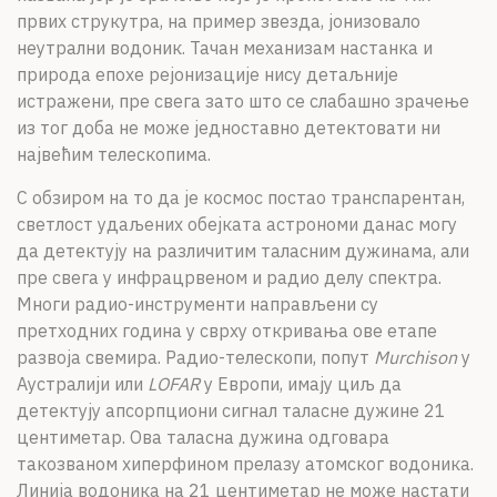
првих струкутра, на пример звезда, јонизовало
неутрални водоник. Тачан механизам настанка и
природа епохе рејонизације нису детаљније
истражени, пре свега зато што се слабашно зрачење
из тог доба не може једноставно детектовати ни
највећим телескопима.
С обзиром на то да је космос постао транспарентан,
светлост удаљених обејката астрономи данас могу
да детектују на различитим таласним дужинама, али
пре свега у инфрацрвеном и радио делу спектра.
Многи радио-инструменти направљени су
претходних година у сврху откривања ове етапе
развоја свемира. Радио-телескопи, попут
Murchison
у
Аустралији или
LOFAR
у Европи, имају циљ да
детектују апсорпциони сигнал таласне дужине 21
центиметар. Ова таласна дужина одговара
такозваном хиперфином прелазу атомског водоника.
Линија водоника на 21 центиметар не може настати