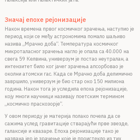
Значај епохе рејонизације
Након времена првог космичког зрачења, наступио је
период који се међу астрономима помало шаљиво
назива „Мрачно доба“. Температура космичког
микроталасног зрачења нагло је опала са 40.000 на
свега 59 Келвина, универзум је постао неутралан, а
интензитет било ког јачег зрачења апсорбовао је
околни атомски гас. Када се Мрачно доба делимично
завршило, универзум је био стар око 150 милиона
година. Након тога је уследила епоха рејонизације,
коју многи научници називају поетским термином
„космичко праскозорје“.
У овом периоду је материја полако почела да се
сажима услед гравитације стварајући прве звезде,
галаксије и квазаре. Епоха рејонизације тако је
названа јер је зрачење које је проистекло из тих