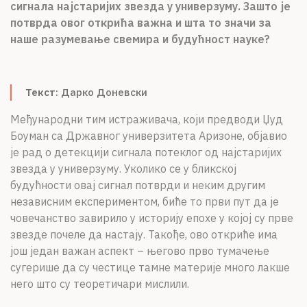
сигнала најстаријих звезда у универзуму. Зашто је
О НАМА
потврда овог открића важна и шта то значи за
наше разумевање свемира и будућност науке?
ЦПН
LAT
Текст
: Дарко Доневски
Међународни тим истраживача, који предводи Џуд
Боуман са Државног универзитета Аризоне, објавио
је рад о детекцији сигнала потеклог од најстаријих
звезда у универзуму. Уколико се у бликској
будућности овај сигнал потврди и неким другим
независним експериментом, биће то први пут да је
човечанство завирило у историју епохе у којој су прве
звезде почеле да настају. Такође, ово откриће има
још један важан аспект – његово прво тумачење
сугерише да су честице тамне материје много лакше
него што су теоретичари мислили.