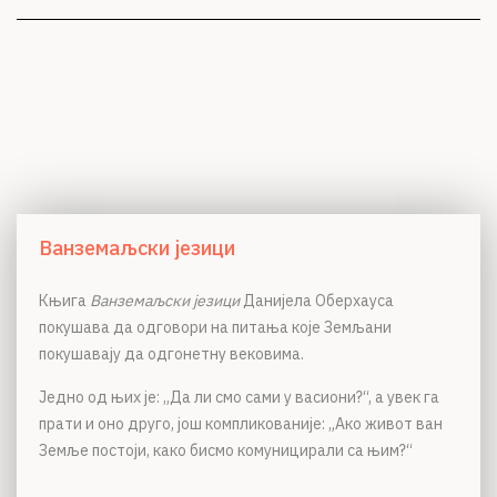
Ванземаљски језици
Књига
Ванземаљски језици
Данијела Оберхауса
покушава да одговори на питања које Земљани
покушавају да одгонетну вековима.
Једно од њих је: „Да ли смо сами у васиони?“, а увек га
прати и оно друго, још компликованије: „Ако живот ван
Земље постоји, како бисмо комуницирали са њим?“