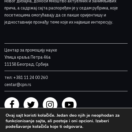
новог дизајна, доноси мноштво актуелних и занимљивих
прича, а садржај сајта распоређен је у седам рубрика, које
посетиоцима омогућавају да се лакше оријентишу и
једноставније пронађу теме које их највише интересују
.
Центар за промоцију науке
Улица краља Петра 46a
11158 Београд, Србија
тел: +381 11 24 00 260
centar@cpn.rs
Ovaj sajt koristi kolačiće. Jedan deo njih je neophodan za
funkcionisanje sajta, ali postoje i oni opcioni. Izaberi
podešavanje kolačića koje ti odgovara.