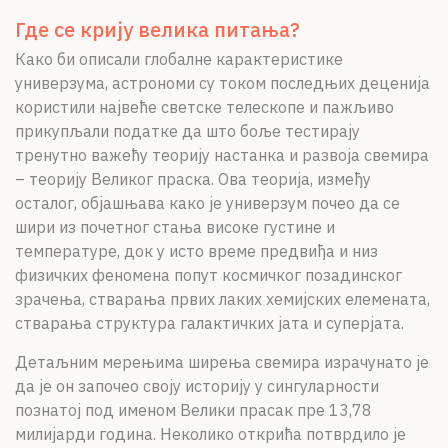
Где се крију велика питања?
Како би описали глобалне карактеристике
универзума, астрономи су током последњих деценија
користили највеће светске телескопе и пажљиво
прикупљали податке да што боље тестирају
тренутно важећу теорију настанка и развоја свемира
– теорију Великог праска. Ова теорија, између
осталог, објашњава како је универзум почео да се
шири из почетног стања високе густине и
температуре, док у исто време предвиђа и низ
физичких феномена попут космичког позадинског
зрачења, стварања првих лаких хемијских елемената,
стварања структура галактичких јата и суперјата.
Детаљним мерењима ширења свемира израчунато је
да је он започео своју историју у сингуларности
познатој под именом Велики прасак пре 13,78
милијарди година. Неколико открића потврдило је