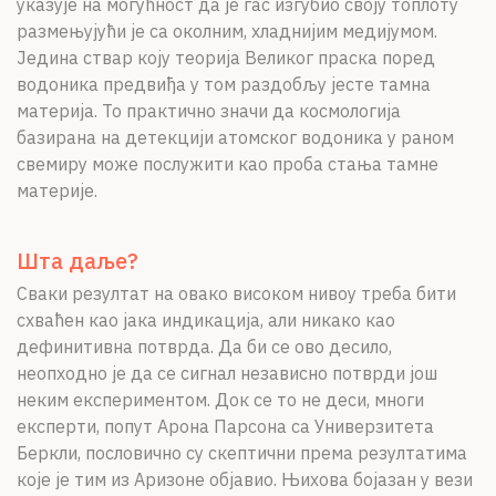
указује на могућност да је гас изгубио своју топлоту
размењујући је са околним, хладнијим медијумом.
Једина ствар коју теорија Великог праска поред
водоника предвиђа у том раздобљу јесте тамна
материја. То практично значи да космологија
базирана на детекцији атомског водоника у раном
свемиру може послужити као проба стања тамне
материје.
Шта даље?
Сваки резултат на овако високом нивоу треба бити
схваћен као јака индикација, али никако као
дефинитивна потврда. Да би се ово десило,
неопходно је да се сигнал независно потврди још
неким експериментом. Док се то не деси, многи
експерти, попут Арона Парсона са Универзитета
Беркли, пословично су скептични према резултатима
које је тим из Аризоне објавио. Њихова бојазан у вези