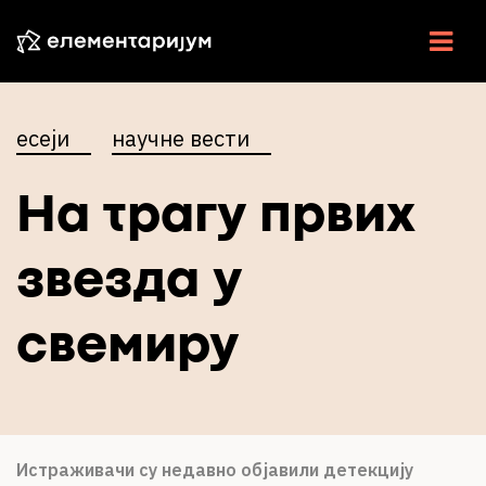
НАУКА У СРБИЈИ
есеји
научне вести
НАУЧНЕ ВЕСТИ
На трагу првих
У ЦЕНТРУ
ЕСЕЈИ
звезда у
ИНТЕРВЈУ
свемиру
ЕЛЕМЕНТИ
ВИДЕО
РАДИО
Истраживачи су недавно објавили детекцију