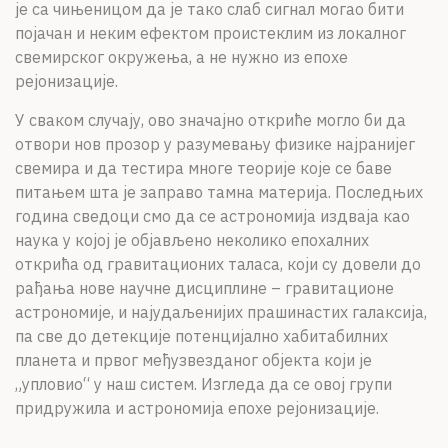
је са чињеницом да је тако слаб сигнал могао бити
појачан и неким ефектом проистеклим из локалног
свемирског окружења, а не нужно из епохе
рејонизације.
У сваком случају, ово значајно откриће могло би да
отвори нов прозор у разумевању физике најранијег
свемира и да тестира многе теорије које се баве
питањем шта је заправо тамна материја. Последњих
година сведоци смо да се астрономија издваја као
наука у којој је објављено неколико епохалних
открића од гравитационих таласа, који су довели до
рађања нове научне дисциплине – гравитационе
астрономије, и најудаљенијих прашинастих галаксија,
па све до детекције потенцијално хабитабилних
планета и првог међузвезданог објекта који је
„упловио“ у наш систем. Изгледа да се овој групи
придружила и астрономија епохе рејонизације.