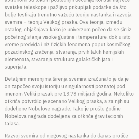
svetske teleskope i pažljivo prikupljali podatke da što
bolje testiraju trenutno važeću teoriju nastanka i razvoja
svemira – teoriju Velikog praska. Ova teorija, između
ostalog, objašnjava kako je univerzum počeo da se širi iz
početnog stanja visoke gustine i temperature, dok u isto
vreme predviđa i niz fizičkih fenomena poput kosmičkog
pozadinskog zračenja, stvaranja prvih lakih hemijskih
elemenata, stvaranja struktura galaktičkih jata i
superjata.
Detaljnim merenjima širenja svemira izračunato je da je
on započeo svoju istoriju u singularnosti poznatoj pod
imenom Veliki prasak pre 13,78 milijardi godina. Nekoliko
otkrića potvrdilo je scenario Velikog praska, a za njih su
dodeljene Nobelove nagrade. Tako je prošle godine
Nobelova nagrada dodeljena za otkriće gravitacionih
talasa.
Razvoj svemira od njegovog nastanka do danas protiče