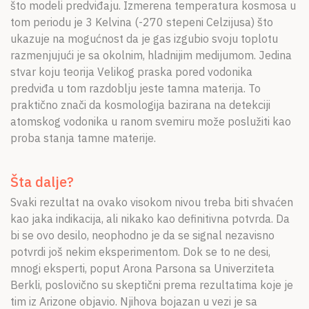
što modeli predviđaju. Izmerena temperatura kosmosa u
tom periodu je 3 Kelvina (-270 stepeni Celzijusa) što
ukazuje na mogućnost da je gas izgubio svoju toplotu
razmenjujući je sa okolnim, hladnijim medijumom. Jedina
stvar koju teorija Velikog praska pored vodonika
predviđa u tom razdoblju jeste tamna materija. To
praktično znači da kosmologija bazirana na detekciji
atomskog vodonika u ranom svemiru može poslužiti kao
proba stanja tamne materije.
Šta dalje?
Svaki rezultat na ovako visokom nivou treba biti shvaćen
kao jaka indikacija, ali nikako kao definitivna potvrda. Da
bi se ovo desilo, neophodno je da se signal nezavisno
potvrdi još nekim eksperimentom. Dok se to ne desi,
mnogi eksperti, poput Arona Parsona sa Univerziteta
Berkli, poslovično su skeptični prema rezultatima koje je
tim iz Arizone objavio. Njihova bojazan u vezi je sa