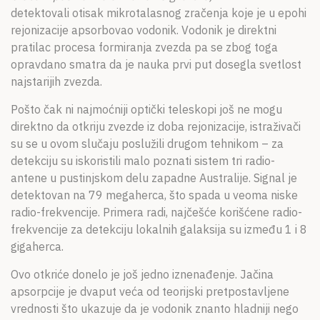
detektovali otisak mikrotalasnog zračenja koje je u epohi
rejonizacije apsorbovao vodonik. Vodonik je direktni
pratilac procesa formiranja zvezda pa se zbog toga
opravdano smatra da je nauka prvi put dosegla svetlost
najstarijih zvezda.
Pošto čak ni najmoćniji optički teleskopi još ne mogu
direktno da otkriju zvezde iz doba rejonizacije, istraživači
su se u ovom slučaju poslužili drugom tehnikom – za
detekciju su iskoristili malo poznati sistem tri radio-
antene u pustinjskom delu zapadne Australije. Signal je
detektovan na 79 megaherca, što spada u veoma niske
radio-frekvencije. Primera radi, najčešće korišćene radio-
frekvencije za detekciju lokalnih galaksija su između 1 i 8
gigaherca.
Ovo otkriće donelo je još jedno iznenađenje. Jačina
apsorpcije je dvaput veća od teorijski pretpostavljene
vrednosti što ukazuje da je vodonik znanto hladniji nego