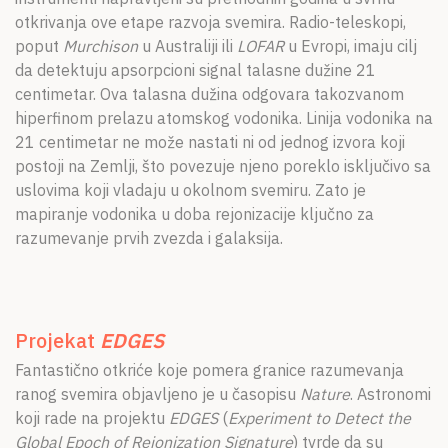
otkrivanja ove etape razvoja svemira. Radio-teleskopi,
poput
Murchison
u Australiji ili
LOFAR
u Evropi, imaju cilj
da detektuju apsorpcioni signal talasne dužine 21
centimetar. Ova talasna dužina odgovara takozvanom
hiperfinom prelazu atomskog vodonika. Linija vodonika na
21 centimetar ne može nastati ni od jednog izvora koji
postoji na Zemlji, što povezuje njeno poreklo isključivo sa
uslovima koji vladaju u okolnom svemiru. Zato je
mapiranje vodonika u doba rejonizacije ključno za
razumevanje prvih zvezda i galaksija.
Projekat
EDGES
Fantastično otkriće koje pomera granice razumevanja
ranog svemira objavljeno je u časopisu
Nature
. Astronomi
koji rade na projektu
EDGES
(
Experiment to Detect the
Global Epoch of Reionization
Signature
) tvrde da su