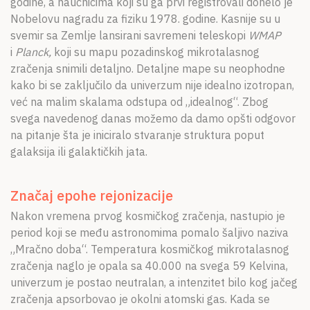
godine, a naučnicima koji su ga prvi registrovali donelo je
Nobelovu nagradu za fiziku 1978. godine. Kasnije su u
svemir sa Zemlje lansirani savremeni teleskopi
WMAP
i
Planck,
koji su mapu pozadinskog mikrotalasnog
zračenja snimili detaljno. Detaljne mape su neophodne
kako bi se zaključilo da univerzum nije idealno izotropan,
već na malim skalama odstupa od „idealnog“. Zbog
svega navedenog danas možemo da damo opšti odgovor
na pitanje šta je iniciralo stvaranje struktura poput
galaksija ili galaktičkih jata.
Značaj epohe rejonizacije
Nakon vremena prvog kosmičkog zračenja, nastupio je
period koji se među astronomima pomalo šaljivo naziva
„Mračno doba“. Temperatura kosmičkog mikrotalasnog
zračenja naglo je opala sa 40.000 na svega 59 Kelvina,
univerzum je postao neutralan, a intenzitet bilo kog jačeg
zračenja apsorbovao je okolni atomski gas. Kada se