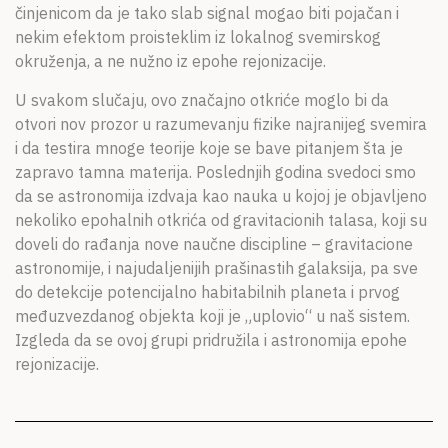
činjenicom da je tako slab signal mogao biti pojačan i
nekim efektom proisteklim iz lokalnog svemirskog
okruženja, a ne nužno iz epohe rejonizacije.
U svakom slučaju, ovo značajno otkriće moglo bi da
otvori nov prozor u razumevanju fizike najranijeg svemira
i da testira mnoge teorije koje se bave pitanjem šta je
zapravo tamna materija. Poslednjih godina svedoci smo
da se astronomija izdvaja kao nauka u kojoj je objavljeno
nekoliko epohalnih otkrića od gravitacionih talasa, koji su
doveli do rađanja nove naučne discipline – gravitacione
astronomije, i najudaljenijih prašinastih galaksija, pa sve
do detekcije potencijalno habitabilnih planeta i prvog
međuzvezdanog objekta koji je „uplovio“ u naš sistem.
Izgleda da se ovoj grupi pridružila i astronomija epohe
rejonizacije.