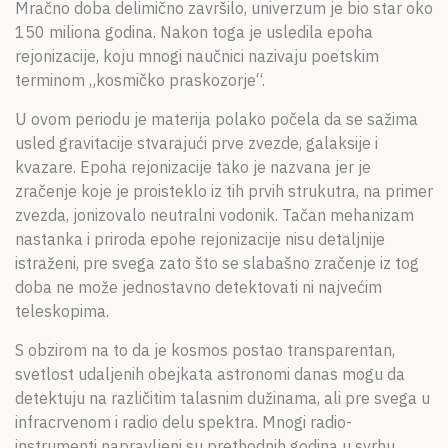
Mračno doba delimično završilo, univerzum je bio star oko
150 miliona godina. Nakon toga je usledila epoha
rejonizacije, koju mnogi naučnici nazivaju poetskim
terminom „kosmičko praskozorje“.
U ovom periodu je materija polako počela da se sažima
usled gravitacije stvarajući prve zvezde, galaksije i
kvazare. Epoha rejonizacije tako je nazvana jer je
zračenje koje je proisteklo iz tih prvih strukutra, na primer
zvezda, jonizovalo neutralni vodonik. Tačan mehanizam
nastanka i priroda epohe rejonizacije nisu detaljnije
istraženi, pre svega zato što se slabašno zračenje iz tog
doba ne može jednostavno detektovati ni najvećim
teleskopima.
S obzirom na to da je kosmos postao transparentan,
svetlost udaljenih obejkata astronomi danas mogu da
detektuju na različitim talasnim dužinama, ali pre svega u
infracrvenom i radio delu spektra. Mnogi radio-
instrumenti napravljeni su prethodnih godina u svrhu