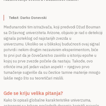
O NAMA
CPN
Tekst
: Darko Donevski
ЋИР
Međunarodni tim istraživača, koji predvodi Džud Bouman
sa Državnog univerziteta Arizone, objavio je rad o detekciji
signala poteklog od najstarijih zvezda u
univerzumu. Ukoliko se u blikskoj budućnosti ovaj signal
potvrdi i nekim drugim nezavisnim eksperimentom, biće
to prvi put da je čovečanstvo zavirilo u istoriju epohe u
kojoj su prve zvezde počele da nastaju. Takođe, ovo
otkriće ima još jedan važan aspekt – njegovo prvo
tumačenje sugeriše da su čestice tamne materije mnogo
lakše nego što su teoretičari mislili.
Gde se kriju velika pitanja?
Kako bi opisali globalne karakteristike univerzuma,
astronomi su tokom poslednjih decenija koristili najveće