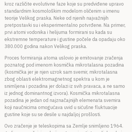
kroz različite evolutivne faze koje su predviđene upravo
standardnim kosmološkim modelom oličenim u imenu
teorije Velikog praska. Neke od njenih najvažnijih
pretpostavki su i eksperimentalno potvrđene. Na primer,
prvi atomi vodonika i helijuma formirani su kada su
ekstremne temperature i gustine počele da opadaju oko
380.000 godina nakon Velikog praska.
Proces formiranja atoma uslovio je emitovanje zračenja
poznatog pod imenom kosmička mikrotalasna pozadina
(kosmička jer je njen uzrok sam svemir, mikrotalasna
zbog oblasti elektromagnetnog spektra u kom je
snimljena i pozadina jer dolazi iz svih pravaca, a ne samo
iz jednog dominantnog izvora). Kosmička mikrotalasna
pozadina je jedan od najznačajnijih elemenata svemira
koji naučnicima omogućava uvid u sićušne fluktuacije
gustine koje su se desile u najdaljoj prošlosti.
Ovo zračenje je teleskopima sa Zemlje snimljeno 1964.