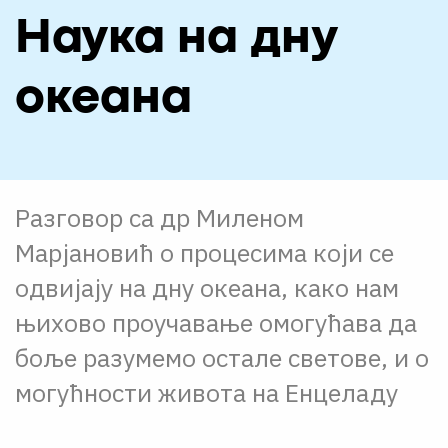
О НАМА
Наука на дну
ЦПН
океана
LAT
Разговор са др Миленом
Марјановић о процесима који се
одвијају на дну океана, како нам
њихово проучавање омогућава да
боље разумемо остале светове, и о
могућности живота на Енцеладу