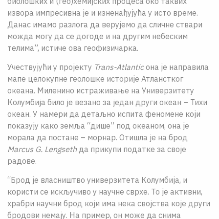
биолошких и (гео)хемијских процеса око таквих
извора импресивна је и изненађујућа у исто време.
Данас имамо разлога да верујемо да сличне ствари
можда могу да се догоде и на другим небеским
телима”, истиче ова геофизичарка.
Учествујући у пројекту
Trans-Atlantic
она је направила
мапе целокупне геолошке историје Атланстког
океана. Миленино истраживање на Универзитету
Колумбија било је везано за један други океан – Тихи
oкеан. У намери да детаљно испита феномене који
показују како земља “дише” под океаном, она је
морала да постане – морнар. Отишла је на брод
Marcus G. Lengseth
да прикупи податке за своје
радове.
“Брод је власништво универзитета Колумбија, и
користи се искључиво у научне сврхе. То је активни,
храбри научни брод који има нека својства које други
бродови немају. На пример, он може да снима