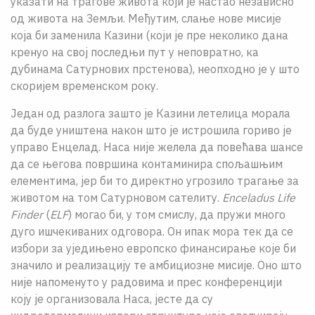
указати на трагове живота који је настао независно
од живота на Земљи. Међутим, слање нове мисије
која би заменила Казини (који је пре неколико дана
кренуо на свој последњи пут у неповратно, ка
дубинама Сатурнових прстенова), неопходно је у што
скоријем временском року.
Један од разлога зашто је Казини летелица морала
да буде уништена након што је истрошила гориво је
управо Енцелад. Наса није желела да повећава шансе
да се његова површина контаминира спољашњим
елементима, јер би то директно угрозило трагање за
животом на том Сатурновом сателиту.
Enceladus Life
Finder
(
ELF
) могао би, у том смислу, да пружи много
дуго ишчекиваних одговора. Он ипак мора тек да се
избори за уједињено европско финансирање које би
значило и реализацију те амбициозне мисије. Оно што
није напоменуто у радовима и прес конференцији
коју је организовала Наса, јесте да су