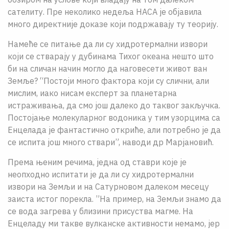
сателиту. Пре неколико недеља НАСА је објавила
много директније доказе који подржавају ту теорију.
Намеће се питање да ли су хидротермални извори
који се стварају у дубинама Тихог океана нешто што
би на сличан начин могло да наговесети живот ван
Земље? “Постоји много фактора који су слични, али
мислим, иако нисам експерт за планетарна
истраживања, да смо још далеко до таквог закључка.
Постојање молекуларног водоника у тим узорцима са
Енцелада је фантастично откриће, али потребно је да
се испита још много ствари”, наводи др Марјановић.
Према њеним речима, једна од ставри које је
неопходно испитати је да ли су хидротермални
извори на Земљи и на Сатурновом далеком месецу
заиста истог порекла. ”На пример, на Земљи знамо да
се вода загрева у близини присуства магме. На
Енцеладу ми такве вулканске активности немамо, јер