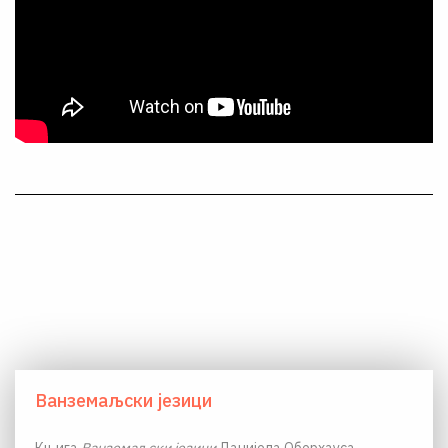
Ванземаљски језици