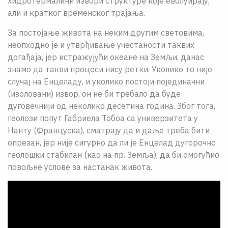
хидротермалини извори структуре које еволуирају,
али и кратког временског трајања.
За постојање живота на неким другим световима,
неопходно је и утврђивање учестаности таквих
догађаја, јер истражујући океане на Земљи, данас
знамо да такви процеси нису ретки. Уколико то није
случај на Енцеладу, и уколико постоји појединачни
(изоловани) извор, он не би требало да буде
дуговечнији од неколико десетина година. Због тога,
геолози попут Габриела Тобоа са универзитета у
Нанту (Француска), сматрају да и даље треба бити
опрезан, јер није сигурно да ли је Енцелад дугорочно
геолошки стабилан (као на пр. Земља), да би омогућио
повољне услове за настанак живота.