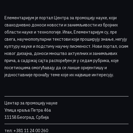
Елементаријум је портал Центра за промоцију науке
,
који
свакодневно доноси новости и занимљивости из бројних
области науке и технологије. Ипак, Елементаријум су, пре
свега, научнопопуларни текстови који проширују знање, негују
културу науке и подстичу научну писменост. Нови портал, осим
новог дизајна, доноси мноштво актуелних и занимљивих
прича, а садржај сајта распоређен је у седам рубрика, које
посетиоцима омогућавају да се лакше оријентишу и
једноставније пронађу теме које их највише интересују
.
Центар за промоцију науке
Улица краља Петра 46a
11158 Београд, Србија
тел: +381 11 24 00 260