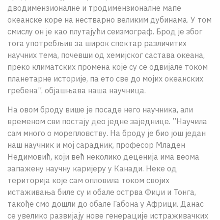
дводимензионалне и тродимензионалне мапе
океанске коре на нестварно великим дубинама. У том
смислу он је као плутајући сеизмограф. Брод је због
тога употребљив за широк спектар различитих
научних тема, почевши од хемијског састава океана,
преко климатских промена које су се одвијале током
планетарне историје, па ето све до мојих океанских
гребена”, објашњава наша научница.
На овом броду више је посаде него научника, али
временом сви постају део једне заједнице. ”Научила
сам много о морепловству. На броду је био још један
наш научник и мој сарадник, професор Младен
Недимовић, који већ неколико деценија има веома
запажену научну каријеру у Канади. Неке од
територија које сам опловила током својих
истаживања биле су и обале острва Фиџи и Тонга,
такође смо дошли до обале Габона у Африци. Данас
се увелико развијају нове генерације истраживачких