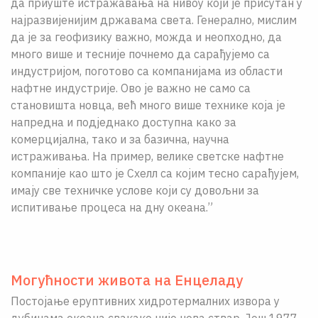
да приуште истражавања на нивоу који је присутан у
најразвијенијим државама света. Генерално, мислим
да је за геофизику важно, можда и неопходно, да
много више и тесније почнемо да сарађујемо са
индустријом, поготово са компанијама из области
нафтне индустрије. Ово је важно не само са
становишта новца, већ много више технике која је
напредна и подједнако доступна како за
комерцијална, тако и за базична, научна
истраживања. На пример, велике светске нафтне
компаније као што је Схелл са којим тесно сарађујем,
имају све техничке услове који су довољни за
испитивање процеса на дну океана.”
Могућности живота на Енцеладу
Постојање еруптивних хидротермалних извора у