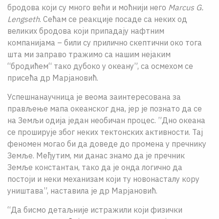
бродова који су много већи и моћнији него
Marcus G.
Lengseth
. Сећам се реакције посаде са неких од
великих бродова који припадају нафтним
компанијама – били су прилично скептични око тога
шта ми заправо тражимо са нашим нејаким
“бродићем“ тако дубоко у океану”, са осмехом се
присећа др Марјановић.
Успешнанаучница је веома заинтересована за
прављење мапа океанског дна, јер је познато да се
на Земљи одија један необичан процес. ”Дно океана
се проширује због неких тектонских активности. Тај
феномен могао би да доведе до промена у пречнику
Земље. Међутим, ми данас знамо да је пречник
Земље константан, тако да је онда логично да
постоји и неки механизам који ту новонасталу кору
уништава”, наставила је др Марјановић.
“Да бисмо детаљније истражили који физички