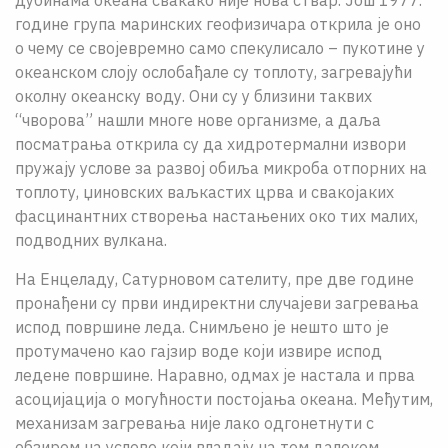
дубинама океана свакако није нова ствар. Још 1977.
године група маринских геофизичара открила је оно
о чему се својевремно само спекулисало – пукотине у
океанском слоју ослобађале су топлоту, загревајући
околну океанску воду. Они су у близини таквих
“чворова” нашли многе нове организме, а даља
посматрања открила су да хидротермални извори
пружају услове за развој обиља микроба отпорних на
топлоту, џиновских ваљкастих црва и свакојаких
фасцинантних створења настањених око тих малих,
подводних вулкана.
На Енцеладу, Сатурновом сателиту, пре две године
пронађени су први индиректни случајеви загревања
испод површине леда. Снимљено је нешто што је
протумачено као гајзир воде који извире испод
ледене површине. Наравно, одмах је настала и прва
асоцијација о могућности постојања океана. Међутим,
механизам загревања није лако одгонетнути с
обзиром на услове који владају на том далеком