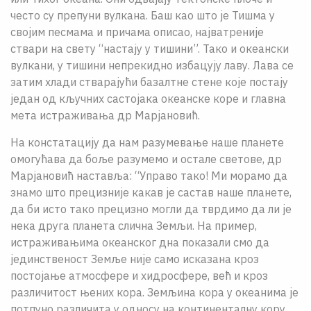
често су препуни вулкана. Баш као што је Тишма у
својим песмама и причама описао, најватреније
ствари на свету “настају у тишини”. Тако и океански
вулкани, у тишини непрекидно избацују лаву. Лава се
затим хлади стварајући базалтне стене које постају
један од кључних састојака океанске коре и главна
мета истраживања др Марјановић.
На констатацију да нам разумевање наше планете
омогућава да боље разумемо и остале светове, др
Марјановић наставља: “Управо тако! Ми морамо да
знамо што прецизније какав је састав наше планете,
да би исто тако прецизно могли да тврдимо да ли је
нека друга планета слична Земљи. На пример,
истраживањима океанског дна показали смо да
јединственост Земље није само исказана кроз
постојање атмосфере и хидросфере, већ и кроз
различитост њених кора. Земљина кора у океанима је
потпуно различита у односу на континенталну кору.