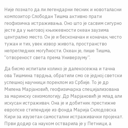
Није познато да ли легендарни песник и новоталасни
композитор Слободан Тишма активно прати
геофизичка истраживања. Оно што је сасвим сигурно
јесте да у његовој књижевности океан заузима
централно место. Он је и бесконачан и коначан, често
тужан и тих, увек извор живота, пространство
непрегледних могућности. Океан је, пише Тишма,
“отвореност света према Универзуму”.
Да бисмо испитали колико је далекосежна и тачна
ова Тишмина тврдња, обратили смо се једној светски
успешној научници пореклом из Србије. То је др
Милена Марјановић, геофизичарка специјализована
за маринску сеизмологију. Др Марјановић је млад али
искусан истраживач. Она је и добитник престижне
европске стипендије из фонда Марија Склодовска
Кири за изузетан самостални истраживачки пројекат.
Први додир са науком остварила је у Петници, а