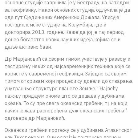
основне студије завршила је у Београду, на катедри
за геофизику. Након основних студија одлучила је да
оде пут Сједињених Америчких Држава. Уписује
постдипломске студије на Колумбији, где и
докторира 2013. године. Каже да јој је тај период
донео богатство нових научних идеја којима се и
даље активно бави.
Др Марјановић са својим тимом учествује у развоју и
тестирању неких од најсавременијих техника које се
користе у савременој геофизици. Заједно са својим
тимом откривам који процеси су довели до стварања
унутрашње структуре планете Земље. “Највећу
пажњу придајем ономе што се дешава у дубинама
океана. То су пре свега океански гребени, тј. на који
начин је лава распоређена дуж океанских гребена”,
одговара др Марјановић.
Океански гребени протежу се у дубинама Атлантског
или Тихог океана. Они одвајају тектонске плоче и