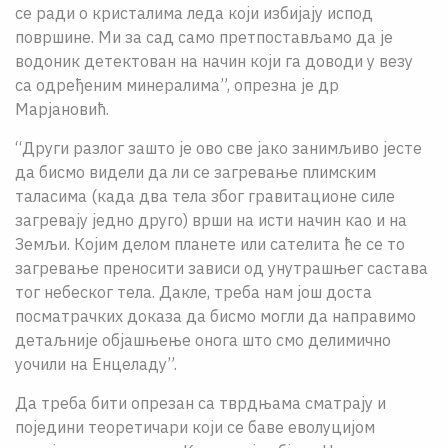
се ради о кристалима леда који избијају испод
површине. Ми за сад само претпостављамо да је
водоник детектован на начин који га доводи у везу
са одређеним минералима”, опрезна је др
Марјановић.
“Други разлог зашто је ово све јако занимљиво јесте
да бисмо видели да ли се загревање плимским
таласима (када два тела због гравитационе силе
загревају једно друго) врши на исти начин као и на
Земљи. Којим делом планете или сателита ће се то
загревање преносити зависи од унутрашњег састава
тог небеског тела. Дакле, треба нам још доста
посматрачких доказа да бисмо могли да направимо
детаљније објашњење онога што смо делимично
уочили на Енцеладу”.
Да треба бити опрезан са тврдњама сматрају и
поједини теоретичари који се баве еволуцијом