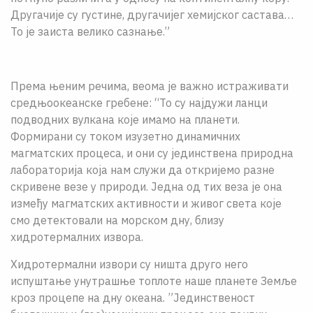
Другачије су густине, другачијег хемијског састава…
То је заиста велико сазнање.”
Према њеним речима, веома је важно истраживати
средњоокеанске гребене: “То су најдужи ланци
подводних вулкана које имамо на планети.
Формирани су током изузетно динамичних
магматских процеса, и они су јединствена природна
лабораторија која нам служи да откријемо разне
скривене везе у природи. Једна од тих веза је она
између магматских активности и живог света које
смо детектовали на морском дну, близу
хидротермалних извора.
Хидротермални извори су ништа друго него
испуштање унутрашње топлоте наше планете Земље
кроз процепе на дну океана. ”Јединственост