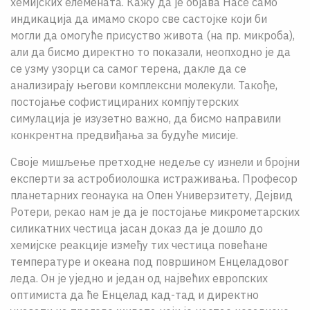
хемијских елемената. Кажу да је објава Насе само
индикација да имамо скоро све састојке који би
могли да омогуће присуство живота (на пр. микроба),
али да бисмо директно то показали, неопходно је да
се узму узорци са самог терена, дакле да се
анализирају његови комплексни молекули. Такође,
постојање софистицираних компјутерских
симулација је изузетно важно, да бисмо направили
конкрентна предвиђања за будуће мисије.
Своје мишљење претходне недеље су изнели и бројни
експерти за астробиолошка истраживања. Професор
планетарних геонаука на Опен Универзитету, Дејвид
Ротери, рекао нам је да је постојање микрометарских
силикатних честица јасан доказ да је дошло до
хемијске реакције између тих честица повећане
температуре и океана под површином Енцеладовог
леда. Он је уједно и један од највећих европских
оптимиста да ће Енцелад кад-тад и директно