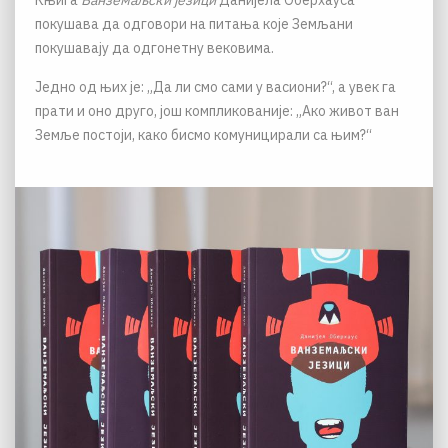
Књига
Ванземаљски језици
Данијела Оберхауса
покушава да одговори на питања које Земљани
покушавају да одгонетну вековима.
Једно од њих је: „Да ли смо сами у васиони?“, а увек га
прати и оно друго, још компликованије: „Ако живот ван
Земље постоји, како бисмо комуницирали са њим?“