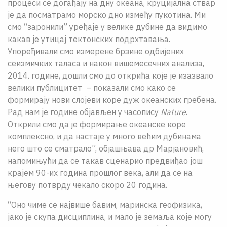
процеси се догађају на дну океана, круцијална ствар
је да посматрамо морско дно између пукотина. Ми
смо “заронили” уређаје у велике дубине да видимо
какав је утицај тектонских подрхтавања.
Упоређивали смо измерене брзине одбијених
сеизмичких таласа и након вишемесечних анализа,
2014. године, дошли смо до открића које је изазвало
велики публицитет – показали смо како се
формирају нови слојеви коре дуж океанских гребена.
Рад нам је године објављен у часопису
Nature
.
Открили смо да је формирање океанске коре
комплексно, и да настаје у много већим дубинама
него што се сматрало”, објашњава др Марјановић,
напомињући да се такав сценарио предвиђао још
крајем 90-их година прошлог века, али да се на
његову потврду чекало скоро 20 година.
“Оно чиме се највише бавим, маринска геофизика,
јако је скупа дисциплина, и мало је земаља које могу