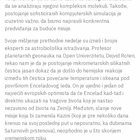
da se analiziraju njegovi kompleksni molekuli. Takođe,
postojanje sofisticiranih kompjuterskih simulacija je
izuzetno važno, da bismo napravili konkrentna
predviđanja za buduće misije.
Svoje mišljenje prethodne nedelje su izneli i brojni
eksperti za astrobiološka istraživanja. Profesor
planetarnih geonauka na Open Univerzitetu, Dejvid Roteri,
rekao nam je da je postojanje mikrometarskih silikatnih
čestica jasan dokaz da je došlo do hemijske reakcije
između tih čestica povećane temperature i okeana pod
površinom Enceladovog leda. On je ujedno i jedan od
najvećih evropskih optimista da će Encelad kad-tad i
direktno ukazati na tragove života koji je nastao
nezavisno od života na Zemlji. Međutim, slanje nove
misije koja bi zamenila Kazini (koji je pre nekoliko dana
krenuo na svoj poslednji put u nepovratno, ka dubinama
Saturnovih prstenova), neophodno je u što skorijem
vremenskom roku.