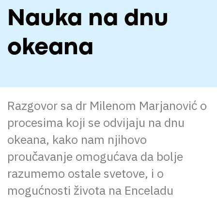
O NAMA
Nauka na dnu
CPN
okeana
ЋИР
Razgovor sa dr Milenom Marjanović o
procesima koji se odvijaju na dnu
okeana, kako nam njihovo
proučavanje omogućava da bolje
razumemo ostale svetove, i o
mogućnosti života na Enceladu