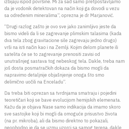
izbijaju ispod površine. Mi za sad samo pretpostavljamo
da je vodonik detektovan na način koji ga dovodi u vezu
sa određenim mineralima”, oprezna je dr Marjanović.
“Drugi razlog zašto je ovo sve jako zanimljivo jeste da
bismo videli da li se zagrevanje plimskim talasima (kada
dva tela zbog gravitacione sile zagrevaju jedno drugo)
vrši na isti način kao i na Zemlji. Kojim delom planete ili
satelita će se to zagrevanje prenositi zavisi od
unutrašnjeg sastava tog nebeskog tela. Dakle, treba nam
još dosta posmatračkih dokaza da bismo mogli da
napravimo detaljnije objašnjenje onoga što smo
delimično uočili na Enceladu”.
Da treba biti oprezan sa tvrdnjama smatraju i pojedini
teoretičari koji se bave evolucijom hemijskih elemenata.
Kažu da je objava Nase samo indikacija da imamo skoro
sve sastojke koji bi mogli da omoguće prisustvo života
(na pr. mikroba), ali da bismo direktno to pokazali,
neophodno je da se uzmu uzorci sa samog terena, dakle