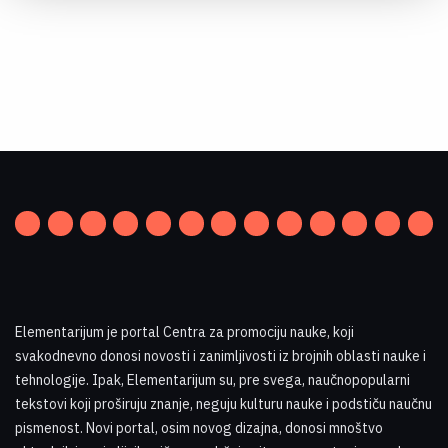
Elementarijum je portal Centra za promociju nauke
,
koji
svakodnevno donosi novosti i zanimljivosti iz brojnih oblasti nauke i
tehnologije. Ipak, Elementarijum su, pre svega, naučnopopularni
tekstovi koji proširuju znanje, neguju kulturu nauke i podstiču naučnu
pismenost. Novi portal, osim novog dizajna, donosi mnoštvo