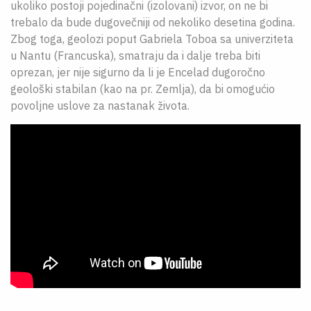
ukoliko postoji pojedinačni (izolovani) izvor, on ne bi
trebalo da bude dugovečniji od nekoliko desetina godina.
Zbog toga, geolozi poput Gabriela Toboa sa univerziteta
u Nantu (Francuska), smatraju da i dalje treba biti
oprezan, jer nije sigurno da li je Encelad dugoročno
geološki stabilan (kao na pr. Zemlja), da bi omogućio
povoljne uslove za nastanak života.