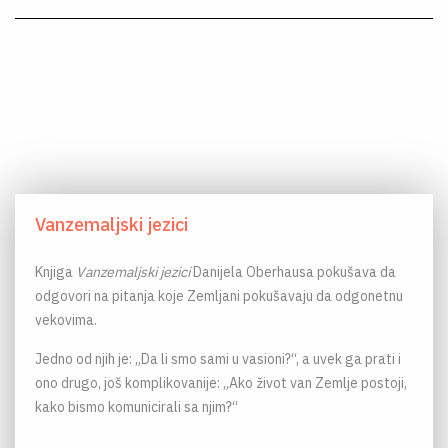
Vanzemaljski jezici
Knjiga
Vanzemaljski jezici
Danijela Oberhausa pokušava da
odgovori na pitanja koje Zemljani pokušavaju da odgonetnu
vekovima.
Jedno od njih je: „Da li smo sami u vasioni?“, a uvek ga prati i
ono drugo, još komplikovanije: „Ako život van Zemlje postoji,
kako bismo komunicirali sa njim?“