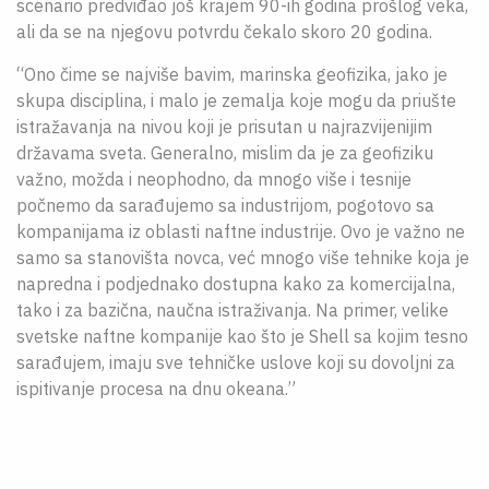
scenario predviđao još krajem 90-ih godina prošlog veka,
ali da se na njegovu potvrdu čekalo skoro 20 godina.
“Ono čime se najviše bavim, marinska geofizika, jako je
skupa disciplina, i malo je zemalja koje mogu da priušte
istražavanja na nivou koji je prisutan u najrazvijenijim
državama sveta. Generalno, mislim da je za geofiziku
važno, možda i neophodno, da mnogo više i tesnije
počnemo da sarađujemo sa industrijom, pogotovo sa
kompanijama iz oblasti naftne industrije. Ovo je važno ne
samo sa stanovišta novca, već mnogo više tehnike koja je
napredna i podjednako dostupna kako za komercijalna,
tako i za bazična, naučna istraživanja. Na primer, velike
svetske naftne kompanije kao što je Shell sa kojim tesno
sarađujem, imaju sve tehničke uslove koji su dovoljni za
ispitivanje procesa na dnu okeana.”