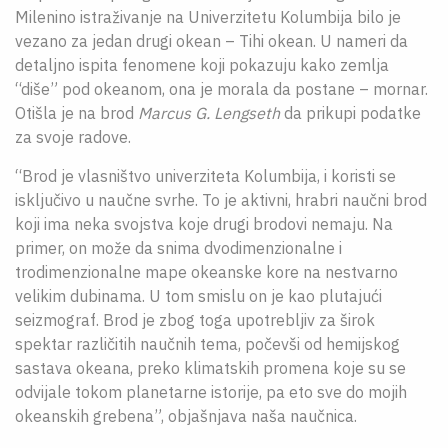
Milenino istraživanje na Univerzitetu Kolumbija bilo je
vezano za jedan drugi okean – Tihi okean. U nameri da
detaljno ispita fenomene koji pokazuju kako zemlja
“diše” pod okeanom, ona je morala da postane – mornar.
Otišla je na brod
Marcus G. Lengseth
da prikupi podatke
za svoje radove.
“Brod je vlasništvo univerziteta Kolumbija, i koristi se
isključivo u naučne svrhe. To je aktivni, hrabri naučni brod
koji ima neka svojstva koje drugi brodovi nemaju. Na
primer, on može da snima dvodimenzionalne i
trodimenzionalne mape okeanske kore na nestvarno
velikim dubinama. U tom smislu on je kao plutajući
seizmograf. Brod je zbog toga upotrebljiv za širok
spektar različitih naučnih tema, počevši od hemijskog
sastava okeana, preko klimatskih promena koje su se
odvijale tokom planetarne istorije, pa eto sve do mojih
okeanskih grebena”, objašnjava naša naučnica.