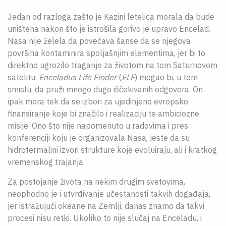
Jedan od razloga zašto je Kazini letelica morala da bude
uništena nakon što je istrošila gorivo je upravo Encelad.
Nasa nije želela da povećava šanse da se njegova
površina kontaminira spoljašnjim elementima, jer bi to
direktno ugrozilo traganje za životom na tom Saturnovom
satelitu.
Enceladus Life Finder
(
ELF
) mogao bi, u tom
smislu, da pruži mnogo dugo iščekivanih odgovora. On
ipak mora tek da se izbori za ujedinjeno evropsko
finansiranje koje bi značilo i realizaciju te ambiciozne
misije. Ono što nije napomenuto u radovima i pres
konferenciji koju je organizovala Nasa, jeste da su
hidrotermalini izvori strukture koje evoluiraju, ali i kratkog
vremenskog trajanja.
Za postojanje života na nekim drugim svetovima,
neophodno je i utvrđivanje učestanosti takvih događaja,
jer istražujući okeane na Zemlji, danas znamo da takvi
procesi nisu retki. Ukoliko to nije slučaj na Enceladu, i