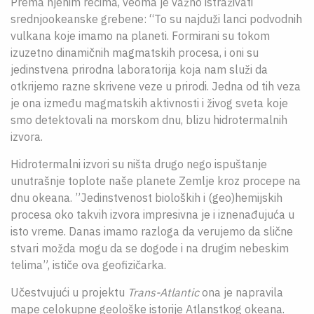
Prema njenim rečima, veoma je važno istraživati
srednjookeanske grebene: “To su najduži lanci podvodnih
vulkana koje imamo na planeti. Formirani su tokom
izuzetno dinamičnih magmatskih procesa, i oni su
jedinstvena prirodna laboratorija koja nam služi da
otkrijemo razne skrivene veze u prirodi. Jedna od tih veza
je ona između magmatskih aktivnosti i živog sveta koje
smo detektovali na morskom dnu, blizu hidrotermalnih
izvora.
Hidrotermalni izvori su ništa drugo nego ispuštanje
unutrašnje toplote naše planete Zemlje kroz procepe na
dnu okeana. ”Jedinstvenost bioloških i (geo)hemijskih
procesa oko takvih izvora impresivna je i iznenađujuća u
isto vreme. Danas imamo razloga da verujemo da slične
stvari možda mogu da se dogode i na drugim nebeskim
telima”, ističe ova geofizičarka.
Učestvujući u projektu
Trans-Atlantic
ona je napravila
mape celokupne geološke istorije Atlanstkog okeana.