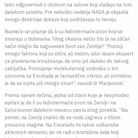
lako odgonetnuti s obzirom na uslove koji vladaju na tom
dalekom satelitu. Pre nekoliko nedelja NASA je objavila
mnogo direktnije dokaze koji podržavaju tu teoriju.
Nameće se pitanje da li su hidrotermalni izvori koji se
stvaraju u dubinama Tihog okeana nešto što bi na sličan
način moglo da nagoveseti život van Zemlje? “Postoji
mnogo faktora koji su slični, ali mislim, iako nisam ekspert
za planetarna istraživanja, da smo još daleko do takvog
zaključka. Postojanje molekularnog vodonika u tim
uzorcima sa Encelada je fantastično otkriće, ali potrebno
je da se ispita još mnogo stvari”, navodi dr Marjanović.
Prema njenim rečima, jedna od stavri koje je neophodno
ispitati je da li su hidrotermalni izvori na Zemlji i na
Saturnovom dalekom mesecu zaista istog porekla. ”Na
primer, na Zemlji znamo da se voda zagreva u blizini
prisustva magme. Na Enceladu mi takve vulkanske
aktivnosti nemamo, jer se radi o kristalima leda koji