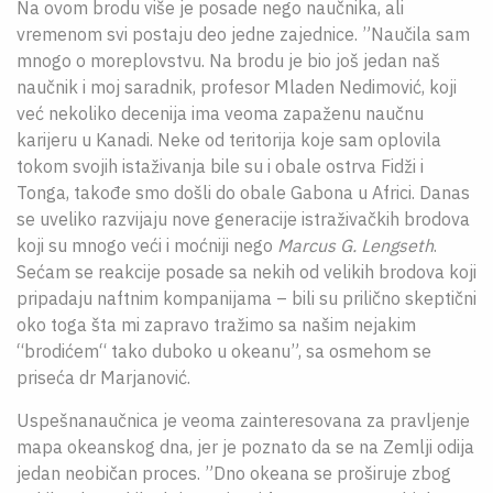
Na ovom brodu više je posade nego naučnika, ali
vremenom svi postaju deo jedne zajednice. ”Naučila sam
mnogo o moreplovstvu. Na brodu je bio još jedan naš
naučnik i moj saradnik, profesor Mladen Nedimović, koji
već nekoliko decenija ima veoma zapaženu naučnu
karijeru u Kanadi. Neke od teritorija koje sam oplovila
tokom svojih istaživanja bile su i obale ostrva Fidži i
Tonga, takođe smo došli do obale Gabona u Africi. Danas
se uveliko razvijaju nove generacije istraživačkih brodova
koji su mnogo veći i moćniji nego
Marcus G. Lengseth
.
Sećam se reakcije posade sa nekih od velikih brodova koji
pripadaju naftnim kompanijama – bili su prilično skeptični
oko toga šta mi zapravo tražimo sa našim nejakim
“brodićem“ tako duboko u okeanu”, sa osmehom se
priseća dr Marjanović.
Uspešnanaučnica je veoma zainteresovana za pravljenje
mapa okeanskog dna, jer je poznato da se na Zemlji odija
jedan neobičan proces. ”Dno okeana se proširuje zbog