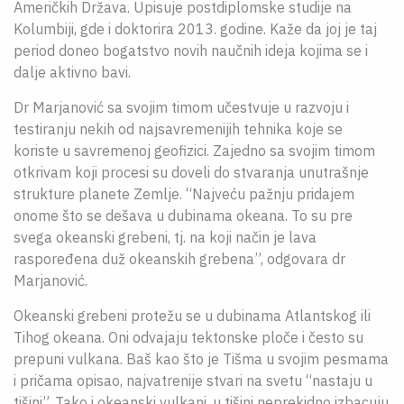
Američkih Država. Upisuje postdiplomske studije na
Kolumbiji, gde i doktorira 2013. godine. Kaže da joj je taj
period doneo bogatstvo novih naučnih ideja kojima se i
dalje aktivno bavi.
Dr Marjanović sa svojim timom učestvuje u razvoju i
testiranju nekih od najsavremenijih tehnika koje se
koriste u savremenoj geofizici. Zajedno sa svojim timom
otkrivam koji procesi su doveli do stvaranja unutrašnje
strukture planete Zemlje. “Najveću pažnju pridajem
onome što se dešava u dubinama okeana. To su pre
svega okeanski grebeni, tj. na koji način je lava
raspoređena duž okeanskih grebena”, odgovara dr
Marjanović.
Okeanski grebeni protežu se u dubinama Atlantskog ili
Tihog okeana. Oni odvajaju tektonske ploče i često su
prepuni vulkana. Baš kao što je Tišma u svojim pesmama
i pričama opisao, najvatrenije stvari na svetu “nastaju u
tišini”. Tako i okeanski vulkani, u tišini neprekidno izbacuju