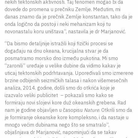
nekih tektonskih aktivnosti. Taj fenomen mogao bi da
dovede do promena u prečniku Zemlje. Međutim, mi
danas znamo da je prečnik Zemlje konstantan, tako da je
onda logično da postoji i neki mehanizam koji tu
novonastalu koru uništava”, nastavila je dr Marjanović.
“Da bismo detaljnije istražili koji fizički procesi se
događaju na dnu okeana, krucijalna stvar je da
posmatramo morsko dno između pukotina. Mi smo
“zaronili” uređaje u velike dubine da vidimo kakav je
uticaj tektonskih podrhtavanja. Upoređivali smo izmerene
brzine odbijenih seizmičkih talasa i nakon višemesečnih
analiza, 2014. godine, došli smo do otkrića koje je
izazvalo veliki publicitet – pokazali smo kako se
formiraju novi slojevi kore duž okeanskih grebena. Rad
nam je godine objavljen u časopisu
Nature
. Otkrili smo da
je formiranje okeanske kore kompleksno, i da nastaje u
mnogo većim dubinama nego što se smatralo”,
objašnjava dr Marjanović, napominjući da se takav