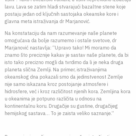
lavu. Lava se zatim hladi stvarajući bazaltne stene koje
postaju jedan od ključnih sastojaka okeanske kore i
glavna meta istraživanja dr Marjanović.
Na konstataciju da nam razumevanje naše planete
omogućava da bolje razumemo i ostale svetove, dr
Marjanović nastavlja: “Upravo tako! Mi moramo da
znamo što preciznije kakav je sastav naše planete, da bi
isto tako precizno mogli da tvrdimo da li je neka druga
planeta slična Zemlji. Na primer, istraživanjima
okeanskog dna pokazali smo da jedinstvenost Zemlje
nije samo iskazana kroz postojanje atmosfere i
hidrosfere, već i kroz različitost njenih kora. Zemljina kora
u okeanima je potpuno različita u odnosu na
kontinentalnu koru. Drugačije su gustine, drugačijeg
hemijskog sastava… To je zaista veliko saznanje.”