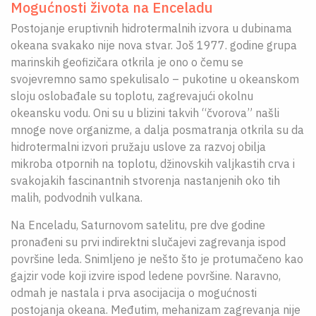
Mogućnosti života na Enceladu
Postojanje eruptivnih hidrotermalnih izvora u dubinama
okeana svakako nije nova stvar. Još 1977. godine grupa
marinskih geofizičara otkrila je ono o čemu se
svojevremno samo spekulisalo – pukotine u okeanskom
sloju oslobađale su toplotu, zagrevajući okolnu
okeansku vodu. Oni su u blizini takvih “čvorova” našli
mnoge nove organizme, a dalja posmatranja otkrila su da
hidrotermalni izvori pružaju uslove za razvoj obilja
mikroba otpornih na toplotu, džinovskih valjkastih crva i
svakojakih fascinantnih stvorenja nastanjenih oko tih
malih, podvodnih vulkana.
Na Enceladu, Saturnovom satelitu, pre dve godine
pronađeni su prvi indirektni slučajevi zagrevanja ispod
površine leda. Snimljeno je nešto što je protumačeno kao
gajzir vode koji izvire ispod ledene površine. Naravno,
odmah je nastala i prva asocijacija o mogućnosti
postojanja okeana. Međutim, mehanizam zagrevanja nije