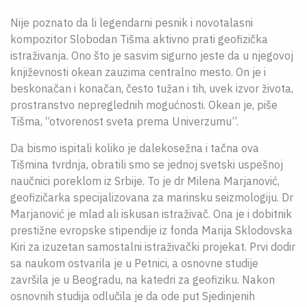
Nije poznato da li legendarni pesnik i novotalasni
kompozitor Slobodan Tišma aktivno prati geofizička
istraživanja. Ono što je sasvim sigurno jeste da u njegovoj
književnosti okean zauzima centralno mesto. On je i
beskonačan i konačan, često tužan i tih, uvek izvor života,
prostranstvo nepreglednih mogućnosti. Okean je, piše
Tišma, “otvorenost sveta prema Univerzumu”.
Da bismo ispitali koliko je dalekosežna i tačna ova
Tišmina tvrdnja, obratili smo se jednoj svetski uspešnoj
naučnici poreklom iz Srbije. To je dr Milena Marjanović,
geofizičarka specijalizovana za marinsku seizmologiju. Dr
Marjanović je mlad ali iskusan istraživač. Ona je i dobitnik
prestižne evropske stipendije iz fonda Marija Sklodovska
Kiri za izuzetan samostalni istraživački projekat. Prvi dodir
sa naukom ostvarila je u Petnici, a osnovne studije
završila je u Beogradu, na katedri za geofiziku. Nakon
osnovnih studija odlučila je da ode put Sjedinjenih