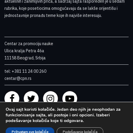
aktuelnih i zanimljivih priča, a sadržaj sajta raspoređen je u sedam
rubrika, koje posetiocima omogućavaju da se lakše orijentišu i
jednostavnije pronađu teme koje ih najviše interesuju
.
Centar za promociju nauke
Ulica kralja Petra 46a
11158 Beograd, Srbija
tel: +381 11 24 00 260
centar@cpn.rs
Ovaj sajt koristi kolačiće. Jedan deo njih je neophodan za
funkcionisanje sajta, ali postoje i oni opcioni. Izaberi
podešavanje kolačića koje ti odgovara.
Prihvatam sve kolačiće
Podešavanje kolačića