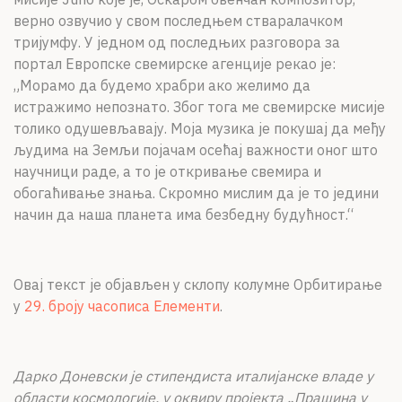
верно озвучио у свом последњем стваралачком
тријумфу. У једном од последњих разговора за
портал Европске свемирске агенције рекао је:
„Морамо да будемо храбри ако желимо да
истражимо непознато. Због тога ме свемирске мисије
толико одушевљавају. Моја музика је покушај да међу
људима на Земљи појачам осећај важности оног што
научници раде, а то је откривање свемира и
обогаћивање знања. Скромно мислим да је то једини
начин да наша планета има безбедну будућност.“
Овај текст је објављен у склопу колумне Орбитирање
у
29. броју часописа Елементи
.
Дарко Доневски је стипендиста италијанске владе у
области космологије, у оквиру пројекта „Прашина у