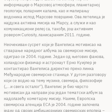
информације о Марсовој атмосфери, планетарној
геологији, поларним капама, као и мапирању
водоника испод Марсове површине. Ова летелица је
најдужа активна мисија на Марсу, а служи и као
комуникациони релеј са, такође, још активним
ровером Curiosity, ланисараним 2011. године.
Неочекиван сусрет који је Вангелиса мотивисао на
стварање наредног албума за свемирске мисије,
одиграо се 2004. године. Један од његових фанова,
холандски физичар и астронаут Ерно Куијпер је
контактирао Вангелиса директно преко линка
Међународне свемирске станице. У дугом разговору
који се водио на тему музике, свемира, филозофије
(„…и свега осталог“), Вангелис је био чврсто
мотивисан да направи још један тематски албум за
надолазећу кометарну мисију. Наиме, Европска
свемирска агенција ЕСА је 2004. године започела
једну од својих амбициознијих свемирских епопеја –