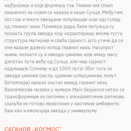
најбројнија и која формира тзв. Главни низ (main
sequence) на којем се налази и наше Сунце. Међутим,
постоје и многе звездане популације које одступају
од главног низа. Примера ради, бели патуљци су
позната група звезда коју карактеришу веома густа
структура материје и слаба сјајност, што утиче да се
они налазе далеко испод главног низа. Насупрот
њима, познате су и звезде-џинови, које имају масу
десетак пута већу од Сунца, али чија сјајност
надмашује Сунчеву и до 1000 пута! Због тога се
звезде-џинови (на пр. црвени суперџинови, попут
Бетелгејза) налазе знатно изнад главног низа.
Вангелисова музика у нумери
Main Sequence
хитро се
трансформише из питомих у апокалиптичне ритмове,
скачући из готово монотоних у хаотичне амбијенте,
баш као и еволуција звезда у универзуму.
САГАНОВ „КОСМОС“