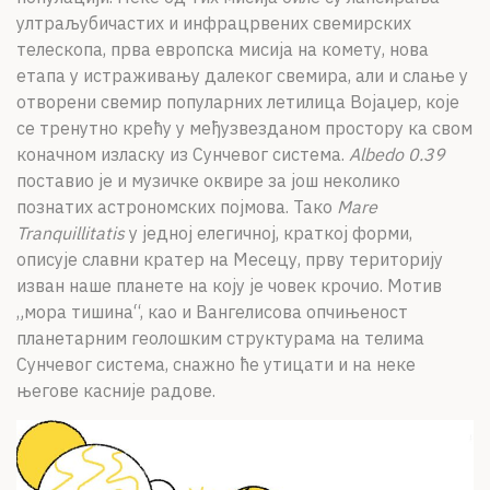
ултраљубичастих и инфрацрвених свемирских
телескопа, прва европска мисија на комету, нова
етапа у истраживању далеког свемира, али и слање у
отворени свемир популарних летилица Војаџер, које
се тренутно крећу у међузвезданом простору ка свом
коначном изласку из Сунчевог система.
Albedo 0.39
поставио је и музичке оквире за још неколико
познатих астрономских појмова. Тако
Mare
Tranquillitatis
у једној елегичној, краткој форми,
описује славни кратер на Месецу, прву територију
изван наше планете на коју је човек крочио. Мотив
„мора тишина“, као и Вангелисова опчињеност
планетарним геолошким структурама на телима
Сунчевог система, снажно ће утицати и на неке
његове касније радове.