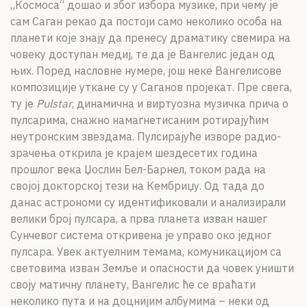
„Космоса“ дошао и због избора музике, при чему је
сам Саган рекао да постоји само неколико особа на
планети које знају да пренесу драматику свемира на
човеку доступан медиј, те да је Вангелис један од
њих. Поред насловне нумере, још неке Вангелисове
композиције уткане су у Саганов пројекат. Пре свега,
ту је
Pulstar
, динамична и виртуозна музичка прича о
пулсарима, снажно намагнетисаним ротирајућим
неутронским звездама. Пулсирајуће изворе радио-
зрачења открила је крајем шездесетих година
прошлог века Џослин Бел-Барнел, током рада на
својој докторској тези на Кембриџу. Од тада до
данас астрономи су идентификовали и анализирали
велики број пулсара, а прва планета изван нашег
Сунчевог система откривена је управо око једног
пулсара. Увек актуелним темама, комуникацијом са
световима изван Земље и опасности да човек уништи
своју матичну планету, Вангелис ће се враћати
неколико пута и на доцнијим албумима – неки од