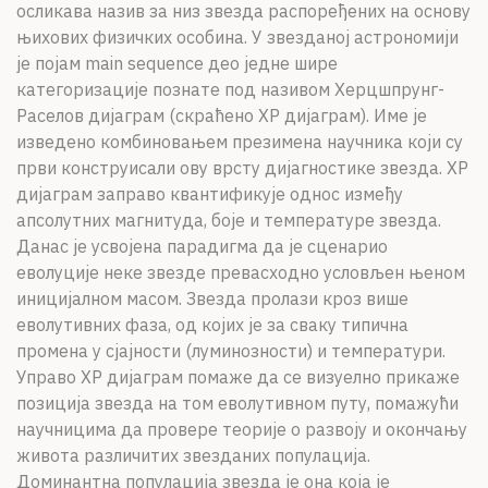
осликава назив за низ звезда распоређених на основу
њихових физичких особина. У звезданој астрономији
је појам main sequence део једне шире
категоризације познате под називом Херцшпрунг-
Раселов дијаграм (скраћено ХР дијаграм). Име је
изведено комбиновањем презимена научника који су
први конструисали ову врсту дијагностике звезда. ХР
дијаграм заправо квантификује однос између
апсолутних магнитуда, боје и температуре звезда.
Данас је усвојена парадигма да је сценарио
еволуције неке звезде превасходно условљен њеном
иницијалном масом. Звезда пролази кроз више
еволутивних фаза, од којих је за сваку типична
промена у сјајности (луминозности) и температури.
Управо ХР дијаграм помаже да се визуелно прикаже
позиција звезда на том еволутивном путу, помажући
научницима да провере теорије о развоју и окончању
живота различитих звезданих популација.
Доминантна популација звезда је она која је