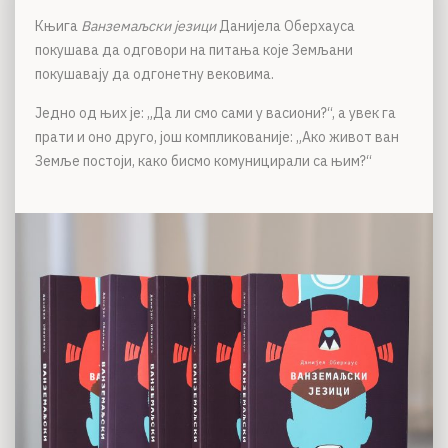
Књига
Ванземаљски језици
Данијела Оберхауса
покушава да одговори на питања које Земљани
покушавају да одгонетну вековима.
Једно од њих је: „Да ли смо сами у васиони?“, а увек га
прати и оно друго, још компликованије: „Ако живот ван
Земље постоји, како бисмо комуницирали са њим?“