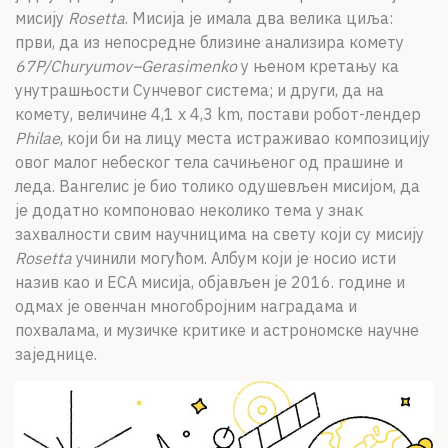
мисију
Rosetta
. Мисија је имала два велика циља:
први, да из непосредне близине анализира комету
67P/Churyumov–Gerasimenko
у њеном кретању ка
унутрашњости Сунчевог система; и други, да на
комету, величине 4,1 x 4,3 km, постави робот-лендер
Philae
, који би на лицу места истраживао композицију
овог малог небеског тела сачињеног од прашине и
леда. Вангелис је био толико одушевљен мисијом, да
је додатно компоновао неколико тема у знак
захвалности свим научницима на свету који су мисију
Rosetta
учинили могућом. Албум који је носио исти
назив као и ЕСА мисија, објављен је 2016. године и
одмах је овенчан многобројним наградама и
похвалама, и музичке критике и астрономске научне
заједнице.