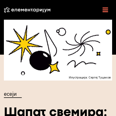
НАУКА У СРБИЈИ
НАУЧНЕ ВЕСТИ
У ЦЕНТРУ
ЕСЕЈИ
ИНТЕРВЈУ
Илустрација: Сергеј Туцаков
ЕЛЕМЕНТИ
есеји
ВИДЕО
РАДИО
Шапат свемира: