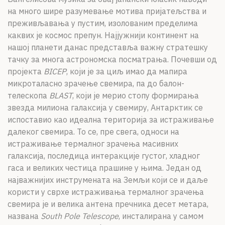
на много шире разумевање мотива пријатељства и
преживљавања у пустим, изолованим пределима
каквих је космос препун. Најјужнији континент на
нашој планети данас представља важну стратешку
тачку за многа астрономска посматрања. Почевши од
пројекта
BICEP
, који је за циљ имао да мапира
микроталасно зрачење свемира, па до балон-
телескопа
BLAST
, који је мерио стопу формирања
звезда милиона галаксија у свемиру, Антарктик се
испоставио као идеална територија за истраживање
далеког свемира. То се, пре свега, односи на
истраживање термалног зрачења масивних
галаксија, последица интеракције густог, хладног
гаса и великих честица прашине у њима. Један од
најважнијих инструмената на Земљи који се и даље
користи у сврхе истраживања термалног зрачења
свемира је и велика антена пречника десет метара,
названа
South Pole Telescope
, инсталирана у самом