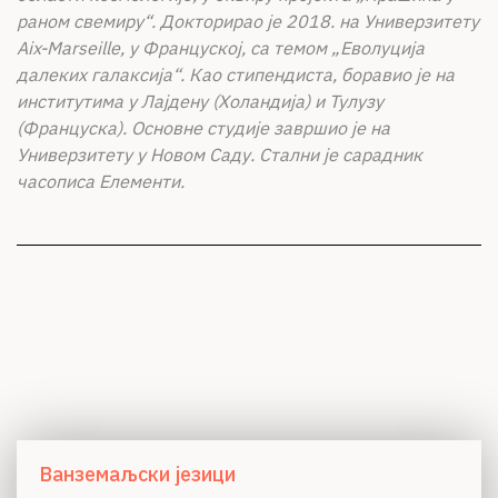
раном свемиру“. Докторирао је 2018. на Универзитету
Aix-Marseille, у Француској, са темом „Еволуција
далеких галаксија“. Као стипендиста, боравио је на
институтима у Лајдену (Холандија) и Тулузу
(Француска). Основне студије завршио је на
Универзитету у Новом Саду. Стални је сарадник
часописа Елементи.
Ванземаљски језици