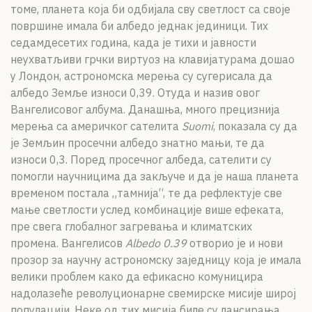
томе, планета која би одбијала сву светлост са своје
површине имала би албедо једнак јединици. Тих
седамдесетих година, када је тихи и јавности
неухватљиви грчки виртуоз на клавијатурама дошао
у Лондон, астрономска мерења су сугерисала да
албедо Земље износи 0,39. Отуда и назив овог
Вангелисовог албума. Данашња, много прецизнија
мерења са америчког сателита
Suomi
, показала су да
је Земљин просечни албедо знатно мањи, те да
износи 0,3. Поред просечног албеда, сателити су
помогли научницима да закључе и да је наша планета
временом постала „тамнија“, те да рефлектује све
мање светлости услед комбинације више ефеката,
пре свега глобалног загревања и климатских
промена. Вангелисов
Albedo 0.39
отворио је и нови
прозор за научну астрономску заједницу која је имала
велики проблем како да ефикасно комуницира
надолазеће револуционарне свемирске мисије широј
популацији. Неке од тих мисија биле су лансирања