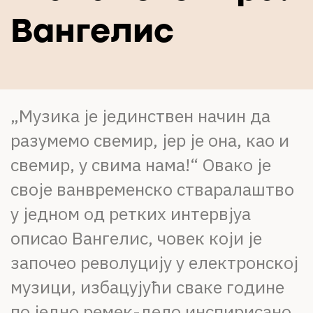
О НАМА
Вангелис
ЦПН
LAT
„Музика је јединствен начин да
разумемо свемир, јер је она, као и
свемир, у свима нама!“ Овако је
своје ванвременско стваралаштво
у једном од ретких интервјуа
описао Вангелис, човек који је
започео револуцију у електронској
музици, избацујући сваке године
по једно ремек-дело инспирисано