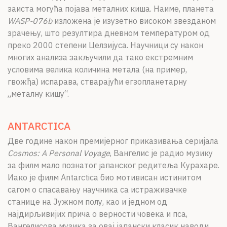
заиста могућа појава металних киша. Наиме, планета
WASP-076b
изложена је изузетно високом звезданом
зрачењу, што резултира дневном температуром од
преко 2000 степени Целзијуса. Научници су након
многих анализа закључили да тако екстремним
условима велика количина метала (на пример,
гвожђа) испарава, стварајући егзопланетарну
„металну кишу“.
ANTARCTICA
Две године након премијерног приказивања серијала
Cosmos: A Personal Voyage
, Вангелис је радио музику
за филм мало познатог јапанског редитеља Курахаре.
Иако је филм Antarctica био мотивисан истинитом
сагом о спасавању научника са истраживачке
станице на Јужном полу, као и једном од
најдирљивијих прича о верности човека и пса,
Вангелисова музика за овај јапански класик наводи