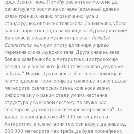
срцу Јужног пола. Помоћу ове антене можемо да
региструјемо космичке сигнале (зрачење) далеко
изван граница наших ограничених чула и
стандардних, оптичких телескопа. Занимљиво, убрзо
након завршетка рада на музици за Курахарин филм,
Вангелис је објавио музички пројекат
Invisible
Connections
, на чијем омоту доминира управо
термална слика људских тела. Друга снажна веза
белине залеђених боја Антарктика и астрономије
огледа се у ономе што је Вангелис назвао „очување
сећања“. Наиме, Јужни пол је због своје геологије и
климе идеална територија за тражење и сакупљање
метеорита, свемирских стена које носе важну
информацију о раним стадијумима настанка
структура у Сунчевом систему, те служе као
својеврсни „архиватори свемирске прошлости“. До
данас је пронађено око 45.000 метеорита на
Антарктику, а планетарни геолози верују да више од
200.000 метеорита тек треба да буде пронађено у