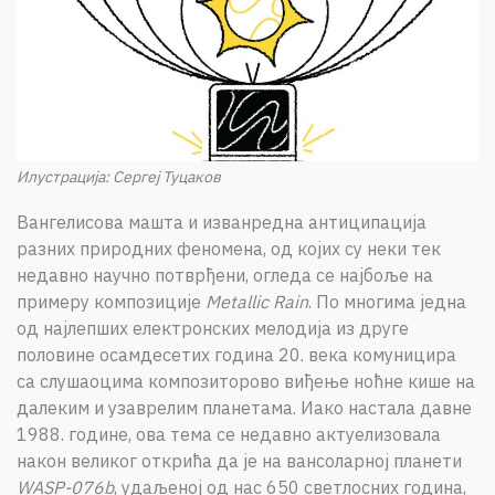
Илустрација: Сергеј Туцаков
Вангелисова машта и изванредна антиципација
разних природних феномена, од којих су неки тек
недавно научно потврђени, огледа се најбоље на
примеру композиције
Metallic Rain
. По многима једна
од најлепших електронских мелодија из друге
половине осамдесетих година 20. века комуницира
са слушаоцима композиторово виђење ноћне кише на
далеким и узаврелим планетама. Иако настала давне
1988. године, ова тема се недавно актуелизовала
након великог открића да је на вансоларној планети
WASP-076b
, удаљеној од нас 650 светлосних година,