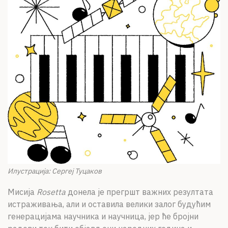
Илустрација: Сергеј Туцаков
Мисија
Rosetta
донела је прегршт важних резултата
истраживања, али и оставила велики залог будућим
генерацијама научника и научница, јер ће бројни