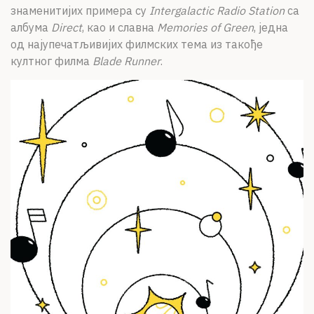
знаменитијих примера су
Intergalactic Radio Station
са
албума
Direct
, као и славна
Memories of Green
, једна
од најупечатљивијих филмских тема из такође
култног филма
Blade Runner
.