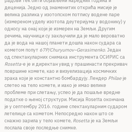
радови тек бити објављени наредних година и
деценија. Једно од знаменитих открића мисије је
велика разлика у изотопском потпису водене паре
(измереном уделу изотопа деутеријума у водонику) у
односу на онај који је измерен на Земљи. Другим
речима, научници су закључили да је мало вероватно
да је вода на нашој планети дошла након судара са
кометом попут
67P/Churyumov–Gerasimenko
. Један
од спектакуларних снимака инструмента ОСИРИС са
Rosetta
-е је и директан увид у прашинасти прекривач
површине комете, као и визуелизација космичких
зрака који је константно бомбардују. Лендер
Philae
је
слетео на тело комете, и иако је имао велике
проблеме при слетању, успео је да пошаље вредне
податке о њеној структури. Мисија Rosetta окончана
је у септембру 2016. године спектакуларним сударом
летелице са кометом. Непосредно након што се
снажно зарила у тело комете,
Rosetta
је ка Земљи
послала своје последње снимке.