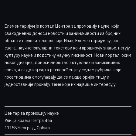
Елементаријум је портал Центра за промоцију науке
,
који
свакодневно доноси новости и занимљивости из бројних
области науке и технологије. Ипак, Елементаријум су, пре
свега, научнопопуларни текстови који проширују знање, негују
културу науке и подстичу научну писменост. Нови портал, осим
новог дизајна, доноси мноштво актуелних и занимљивих
прича, а садржај сајта распоређен је у седам рубрика, које
посетиоцима омогућавају да се лакше оријентишу и
једноставније пронађу теме које их највише интересују
.
Центар за промоцију науке
Улица краља Петра 46a
11158 Београд, Србија