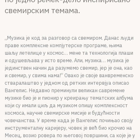
свемирским темама.
„Музика је код за разговор са свемиром. Данас људи
праве комплексне компјутерске програме, њима
шаљу летелице у космос… мене та технологија плаши
и одушевљава у исто време. Али, музика… музика је
јединствен начин да разумемо свемир, јер је она, као
и свемир, у свима нама!“ Овако је своје ванвременско
стваралаштво у једном од ретких интервјуа описао
Вангелис. Недавно преминули великан савремене
музике био је и пионир у креирању тематских албума
који су имали циљ да музиком опишу комплексност
космоса, научне свемирске мисије и будућности
човечанства. У време када је Вангелис почињао своју
инструменталну каријеру, човек је већ био крочио на
Месец, возио ровера по његовој површини, са које је у