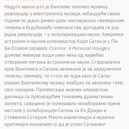
Недуго након што је Вангелис започео музичку
револуцију у електронској музици, избацујући сваке
године по једно ремек-дело инспирисано свемирским
темама и будућношћу човечанства, догодила се још
једна револуција – у популаризацији науке. Амерички
астроном и научни комуникатор Карл Саган је у Пи-
Би-Есовом серијалу
Cosmos: A Personal Voyage
у
домове милиона људи унео нека од највећих
отворених питања астрономске науке. Стваралачка
кула Вангелиса и Сагана начињена је на заједничком
темељу, свемиру, те стога не чуди како је Саган
управо Вангелисову музику изабрао за насловну тему
свог серијала. Преплитање нежних клавирских
деоница са пулсирајућим тоновима драматичних
заплета, савршено је осликавало незаборавне приче
настале у колаборацији Сагана са Ен Драјан и
Стивеном Сотером. Многи аналитичари и музички
критичари назначили су да је успех Сагановог