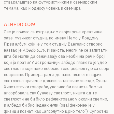
стваралаштво ка футуристичким и свемирским
темама, као и односу човека и свемира.
ALBEDO 0.39
Све је почело са изградњом својеврсне креативне
оазе, музичког студија по имену Немо у Лондону.
Први албум који је у том студију Вангелис створио
назвао је
Albedo 0.39
. И заиста, многи ће се запитати
шта би могли да означавају ова необична реч и број
који је прати? У астрономији, албедо планете је удео
светлости који неко небеско тело рефлектује са своје
површине. Примера ради, до наше планете најјаче
светлосно зрачење долази са матичне звезде, Сунца.
Хипотетички говорећи, уколико би планета Земља
апсорбовала сву Cунчеву светлост, ништа од те
светлости не би било рефлектовано у околни свемир,
и албедо би био једнак нули (овај феномен је у
физици познат као „апсолутно црно тело“). Супротно