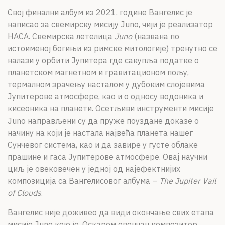
Свој финални албум из 2021. године Вангелис је
написао за свемирску мисију Juno, чији је реализатор
НАСА. Свемирска летелица
Juno
(названа по
истоименој богињи из римске митологије) тренутно се
налази у орбити Јупитера где сакупља податке о
планетском магнетном и гравитационом пољу,
термалном зрачењу насталом у дубоким слојевима
Јупитерове атмосфере, као и о односу водоника и
кисеоника на планети. Осетљиви инструменти мисије
Juno направљени су да пруже поуздане доказе о
начину на који је настала највећа планета нашег
Сунчевог система, као и да завире у густе облаке
прашине и гаса Јупитерове атмосфере. Овај научни
циљ је овековечен у једној од најефектнијих
композиција са Вангелисовог албума –
The Jupiter Vail
of Clouds
.
Вангелис није доживео да види окончање свих етапа
мисије Juno које је, Оскаром овенчан композитор,