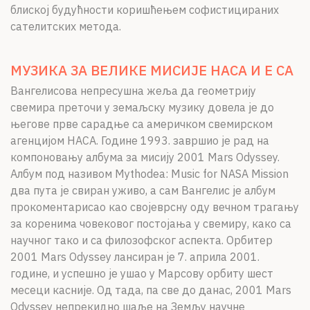
блиској будућности коришћењем софистицираних
сателитских метода.
МУЗИКА ЗА ВЕЛИКЕ МИСИЈЕ НАСА И Е СА
Вангелисова непресушна жеља да геометрију
свемира преточи у земаљску музику довела је до
његове прве сарадње са америчком свемирском
агенцијом НАСА. Године 1993. завршио је рад на
компоновању албума за мисију 2001 Mars Odyssey.
Албум под називом Mythodea: Music for NASA Mission
два пута је свиран уживо, а сам Вангелис је албум
прокоментарисао као својеврсну оду вечном трагању
за коренима човековог постојања у свемиру, како са
научног тако и са филозофског аспекта. Орбитер
2001 Mars Odyssey лансиран је 7. априла 2001.
године, и успешно је ушао у Марсову орбиту шест
месеци касније. Од тада, па све до данас, 2001 Mars
Odyssey непрекидно шаље на Земљу научне