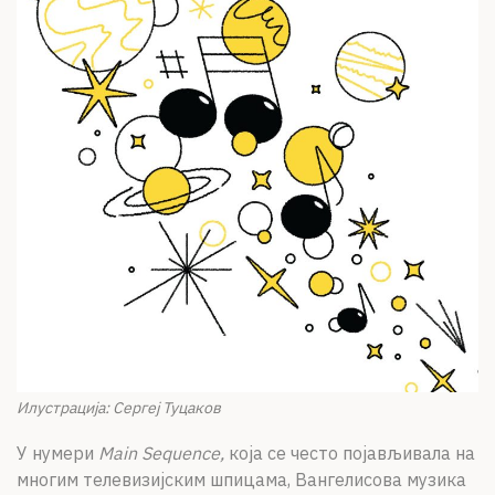
Илустрација: Сергеј Туцаков
У нумери
Main Sequence,
која се често појављивала на
многим телевизијским шпицама, Вангелисова музика