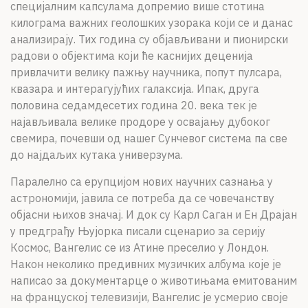
специјалним капсулама допремио више стотина
килограма важних геолошких узорака који се и данас
анализирају. Тих година су објављивани и пионирски
радови о објектима који ће каснијих деценија
привлачити велику пажњу научника, попут пулсара,
квазара и интерагујућих галаксија. Ипак, друга
половина седамдесетих година 20. века тек је
најављивала велике продоре у освајању дубоког
свемира, почевши од нашег Сунчевог система па све
до најдаљих кутака универзума.
Паралелно са ерупцијом нових научних сазнања у
астрономији, јавила се потреба да се човечанству
објасни њихов значај. И док су Карл Саган и Ен Драјан
у предграђу Њујорка писали сценарио за серију
Космос, Вангелис се из Атине преселио у Лондон.
Након неколико предивних музичких албума које је
написао за документарце о животињама емитованим
на француској телевизији, Вангелис је усмерио своје