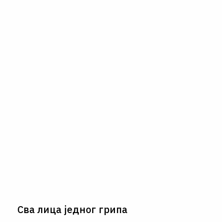
Сва лица једног грипа