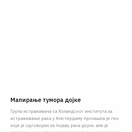
Maпирање тумора дојке
Група истраживача са Холандског института за
истраживање рака у Амстердаму пронашла је ген
који је одговоран за појаву рака дојке, али је