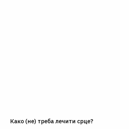
Како (не) треба лечити срце?