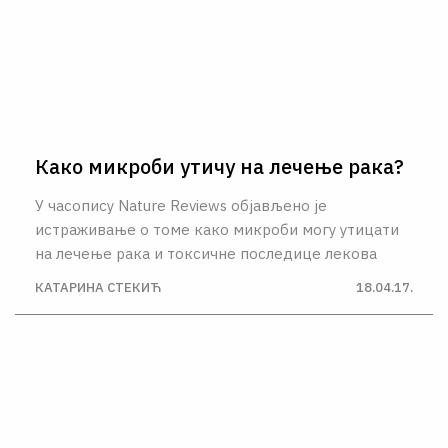
Како микроби утичу на лечење рака?
У часопису Nature Reviews објављено је
истраживање о томе како микроби могу утицати
на лечење рака и токсичне последице лекова
КАТАРИНА СТЕКИЋ
18.04.17.