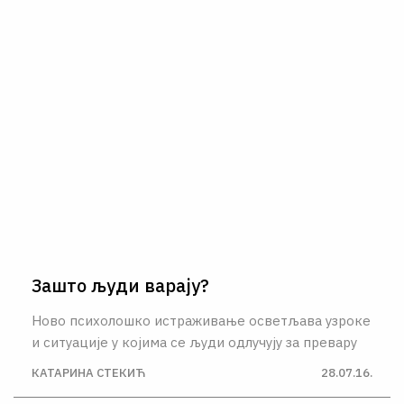
Зашто људи варају?
Ново психолошко истраживање осветљава узроке
и ситуације у којима се људи одлучују за превару
КАТАРИНА СТЕКИЋ
28.07.16.