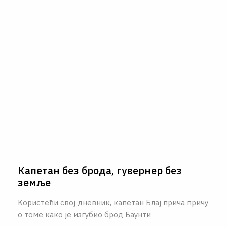
Капетан без брода, гувернер без
земље
Kористећи свој дневник, капетан Блај прича причу
о томе како је изгубио брод Баунти