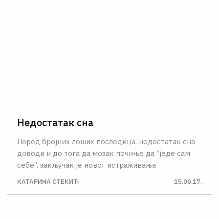
Недостатак сна
Поред бројних лоших последица, недостатак сна
доводи и до тога да мозак почиње да ”једе сам
себе”, закључак је новог истраживања
КАТАРИНА СТЕКИЋ
15.06.17.