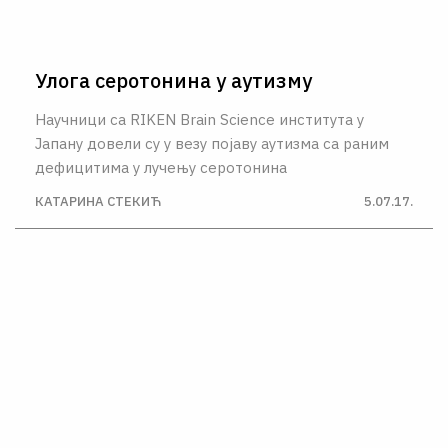
Улога серотонина у аутизму
Научници са RIKEN Brain Science института у
Јапану довели су у везу појаву аутизма са раним
дефицитима у лучењу серотонина
КАТАРИНА СТЕКИЋ
5.07.17.