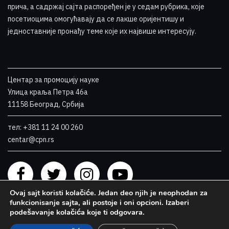
прича, а садржај сајта распоређен је у седам рубрика, које
посетиоцима омогућавају да се лакше оријентишу и
једноставније пронађу теме које их највише интересују
.
Центар за промоцију науке
Улица краља Петра 46a
11158 Београд, Србија
тел: +381 11 24 00 260
centar@cpn.rs
Ovaj sajt koristi kolačiće. Jedan deo njih je neophodan za
funkcionisanje sajta, ali postoje i oni opcioni. Izaberi
podešavanje kolačića koje ti odgovara.