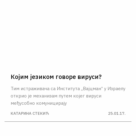
Којим језиком говоре вируси?
Тим истраживача са Института „Вајцман“ у Израелу
открио је механизам путем којег вируси
међусобно комуницирају
КАТАРИНА СТЕКИЋ
25.01.17.