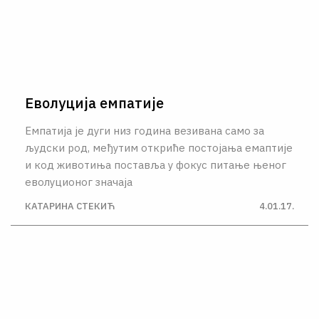
Еволуција емпатије
Емпатија је дуги низ година везивана само за
људски род, међутим откриће постојања емаптије
и код животиња поставља у фокус питање њеног
еволуционог значаја
КАТАРИНА СТЕКИЋ
4.01.17.