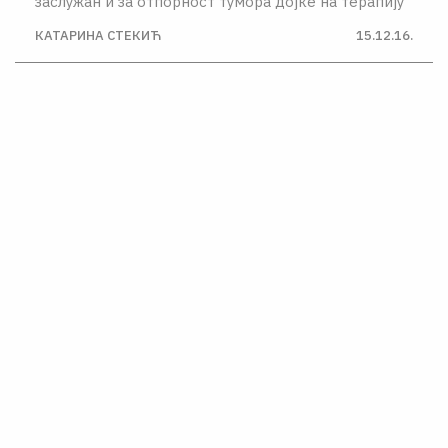
заслужан и за отпорност тумора дојке на терапију
КАТАРИНА СТЕКИЋ
15.12.16.