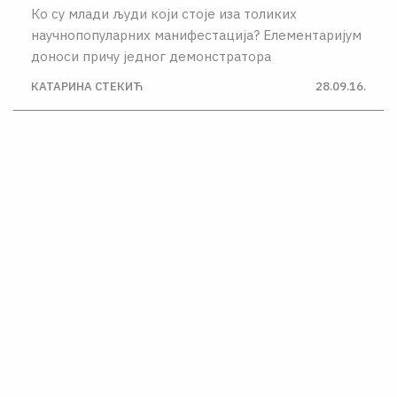
Ко су млади људи који стоје иза толиких
научнопопуларних манифестација? Елементаријум
доноси причу једног демонстратора
КАТАРИНА СТЕКИЋ
28.09.16.