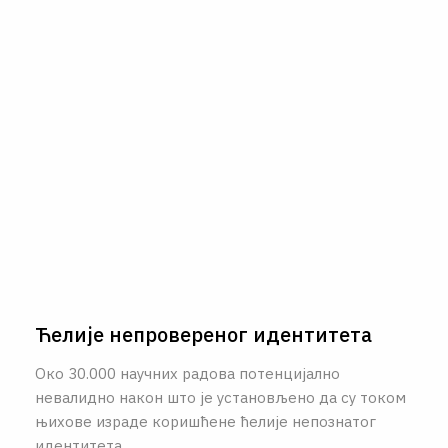
Ћелије непровереног идентитета
Око 30.000 научних радова потенцијално
невалидно након што је установљено да су током
њихове израде коришћене ћелије непознатог
идентитета