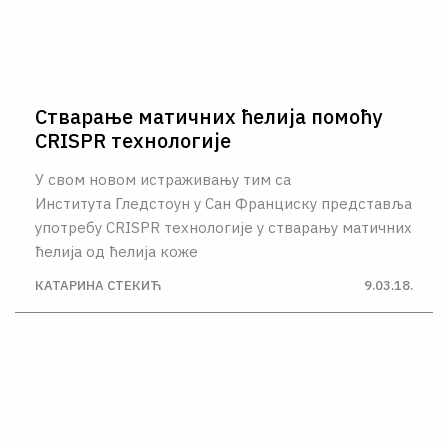
Стварање матичних ћелија помоћу
CRISPR технологије
У свом новом истраживању тим са
Института Гледстоун у Сан Франциску представља
употребу CRISPR технологије у стварању матичних
ћелија од ћелија коже
КАТАРИНА СТЕКИЋ
9.03.18.