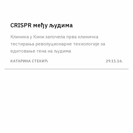
CRISPR међу људима
Клиника у Кини започела прва клиничка
тестирања револуционарне технологије за
едитовање гена на људима
КАТАРИНА СТЕКИЋ
29.11.16.