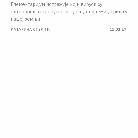
Елементаријум истражује који вируси су
одговорни за тренутно актуелну епидемију грипа у
нашој земљи
КАТАРИНА СТЕКИЋ
12.01.17.