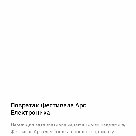
О НАМА
ЦПН
LAT
Повратак Фестивала Арс
Електроника
Након два алтернативна издања током пандемије,
Фестивал Арс електоника поново је одржан у