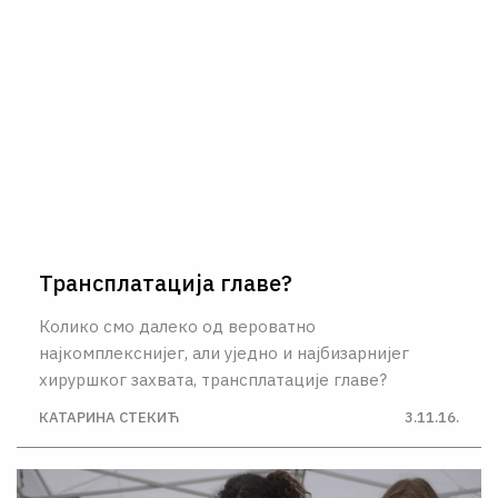
Трансплатација главе?
Колико смо далеко од вероватно
најкомплекснијег, али уједно и најбизарнијег
хируршког захвата, трансплатације главе?
КАТАРИНА СТЕКИЋ
3.11.16.