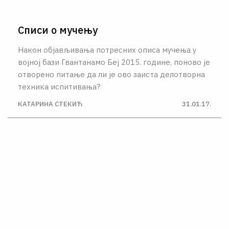
Списи о мучењу
Након објављивања потресних описа мучења у
војној бази Гвантанамо Беј 2015. године, поново је
отворено питање да ли је ово заиста делотворна
техника испитивања?
КАТАРИНА СТЕКИЋ
31.01.17.