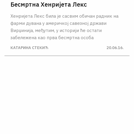
Бесмртна Хенријета Лекс
Хенријета Лекс била је сасвим обичан радник на
фарми дувана у америчкој савезној држави
Вирџинија, међутим, у историји ће остати
забележена као прва бесмртна особа
КАТАРИНА СТЕКИЋ
20.06.16.