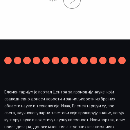
Елементаријум је портал Центра за промоцију науке
,
који
свакодневно доноси новости и занимљивости из бројних
области науке и технологије. Ипак, Елементаријум су, пре
свега, научнопопуларни текстови који проширују знање, негују
културу науке и подстичу научну писменост. Нови портал, осим
новог дизајна, доноси мноштво актуелних и занимљивих