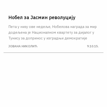
Нобел за Јасмин револуцију
Пета у низу ове недеље, Нобелова награда за мир
додељена је Националном квартету за дијалог у
Тунису за допринос у изградњи демократије
ЈОВАНА НИКОЛИЋ
9.10.15.