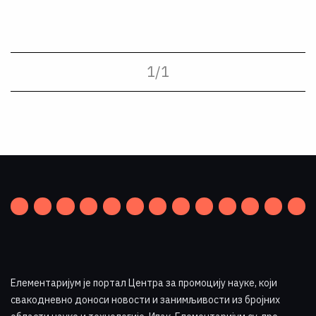
1
/
1
Елементаријум је портал Центра за промоцију науке
,
који
свакодневно доноси новости и занимљивости из бројних