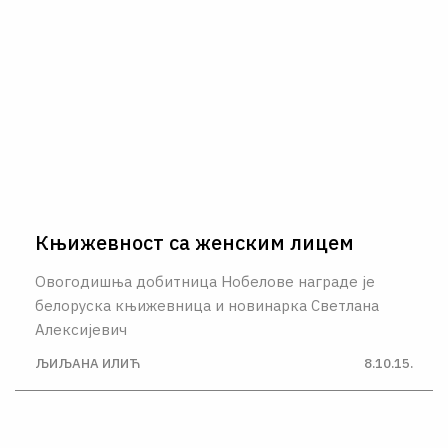
Књижевност са женским лицем
Овогодишња добитница Нобелове награде је
белоруска књижевница и новинарка Светлана
Алексијевич
ЉИЉАНА ИЛИЋ
8.10.15.