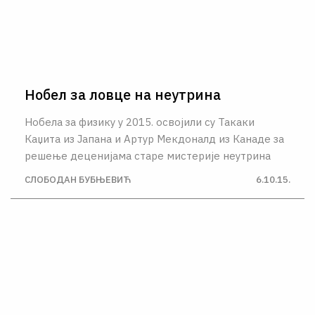
Нобел за ловце на неутрина
Нобелa за физику у 2015. освојили су Такаки
Каџита из Јапана и Артур Мекдоналд из Канаде за
решење деценијама старе мистерије неутрина
СЛОБОДАН БУБЊЕВИЋ
6.10.15.