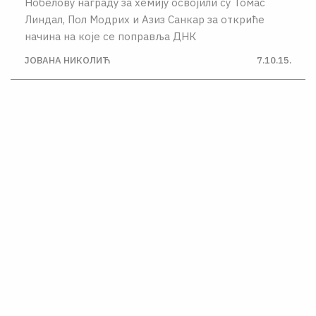
Нобелову награду за хемију освојили су Томас
Линдал, Пол Модрих и Азиз Санкар за откриће
начина на које се поправља ДНК
ЈОВАНА НИКОЛИЋ
7.10.15.