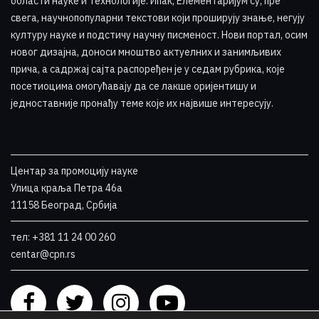
области науке и технологије. Ипак, Елементаријум су, пре
свега, научнопопуларни текстови који проширују знање, негују
културу науке и подстичу научну писменост. Нови портал, осим
новог дизајна, доноси мноштво актуелних и занимљивих
прича, а садржај сајта распоређен је у седам рубрика, које
посетиоцима омогућавају да се лакше оријентишу и
једноставније пронађу теме које их највише интересују
.
Центар за промоцију науке
Улица краља Петра 46a
11158 Београд, Србија
тел: +381 11 24 00 260
centar@cpn.rs