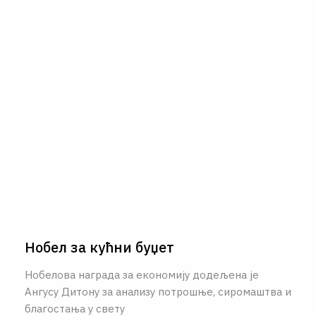
О НАМА
ЦПН
LAT
Нобел за кућни буџет
Нобелова награда за економију додељена је
Ангусу Дитону за анализу потрошње, сиромаштва и
благостања у свету