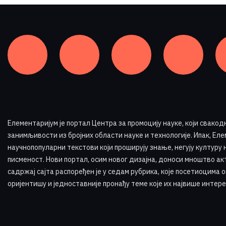
Елементаријум је портал Центра за промоцију науке
,
који свакод
занимљивости из бројних области науке и технологије. Ипак, Елем
научнопопуларни текстови који проширују знање, негују културу 
писменост. Нови портал, осим новог дизајна, доноси мноштво ак
садржај сајта распоређен је у седам рубрика, које посетиоцима 
оријентишу и једноставније пронађу теме које их највише интере