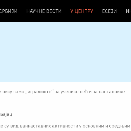
 СРБИЈИ
НАУЧНЕ ВЕСТИ
У ЦЕНТРУ
ЕСЕЈИ
И
 нису само „игралиште“ за ученике већ и за наставнике
Бајац
је су вид ваннаставних активности у основним и средњим