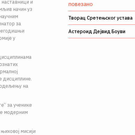
 наставници и
повезано
мљив начин уз
 научним
Творац Сретењског устава
инатор за
ишегодишњи
Астероид Дејвид Боуви
мије у
 дисциплинама
познатих
рмалној
е дисциплине.
м одељењу на
е“ за ученике
де модерним
 њиховој мисији