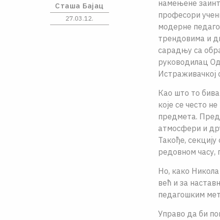
намењене заинт
Сташа Бајац
професори учени
27.03.12.
модерне педагош
трендовима и д
сарадњу са обр
руководилац Од
Истраживачкој 
Као што то бива
које се често н
предмета. Пред
атмосфери и др
Такође, секцију
редовном часу, 
Но, како Никола
већ и за настав
педагошким мет
Управо да би по