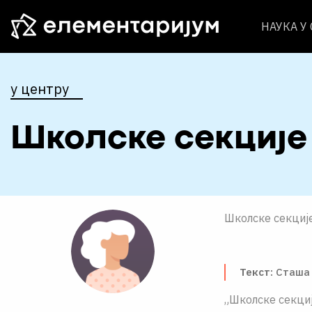
НАУКА У
у центру
Школске секције
Школске секције
Текст:
Сташа 
„Школске секци