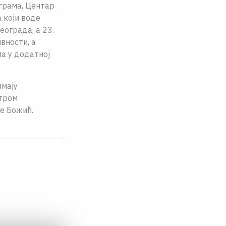
грама, Центар
 који воде
еограда, а 23.
вности, а
ма у додатној
имају
нтром
е Божић.