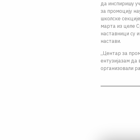
да инспиришу уч
за промоцију на
школске секције
марта из целе С
наставници су и
настави.
„Центар за пром
ентузијазам да 
организовали ра