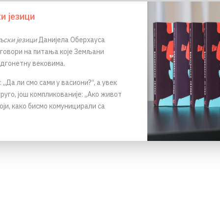
и језици
ски језици
Данијела Оберхауса
говори на питања које Земљани
одгонетну вековима.
 „Да ли смо сами у васиони?“, а увек
друго, још компликованије: „Ако живот
оји, како бисмо комуницирали са