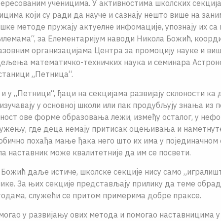
ересованим ученицима. У активностима школских секција
цима који су ради да науче и сазнају нешто више на зани
ке методе пружају актуелне инфомације, упознају их са
илемама“, за Елементаријум наводи Никола Божић, коорд
азовним организацијама Центра за промоцију науке и в
ељења математичко-техничких наука и семинара Астроно
станици „Петница“.
 и у „Петници“, ђаци на секцијама развијају склоности ка
е изучавају у основној школи или пак продубљују знања из 
ност ове форме образовања лежи, између осталог, у нефо
ужењу, где деца немају притисак оцењивања и наметнут
 обично похађа мање ђака него што их има у појединачно
па наставник може квалитетније да им се посвети.
 Божић даље истиче, школске секције нису само „игралишт
нике. За њих секције представљају прилику да теме обра
одама, служећи се притом примерима добре праксе.
могао у развијању ових метода и помогао наставницима у