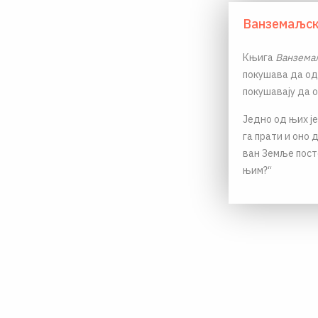
Ванземаљск
Књига
Ванземаљ
покушава да од
покушавају да 
Једно од њих је:
га прати и оно 
ван Земље пост
њим?“