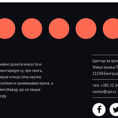
Центар за про
невно доноси новости и
Улица краља 
ентаријум су, пре свега,
11158 Београд
науке и подстичу научну
туелних и занимљивих прича, а
тел: +381 11 2
омогућавају да се лакше
centar@cpn.rs
сују
.