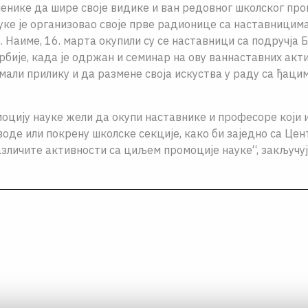
енике да шире своје видике и ван редовног школског про
уке је организовао своје прве радионице са наставницима
. Наиме, 16. марта окупили су се наставници са подручја Б
рбије, када је одржан и семинар на ову ваннаставних акти
мали прилику и да размене своја искуства у раду са ђаци
оцију науке жели да окупи наставнике и професоре који 
воде или покрену школске секције, како би заједно са Це
зличите активности са циљем промоције науке“, закључуј