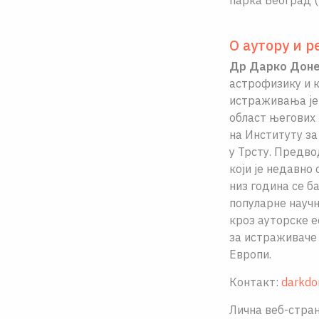
парка Београд (
О аутору и р
Др Дарко Доне
астрофизику и к
истраживања је
област његових 
на Институту за
у Трсту. Предво
који је недавно
низ година се б
популарне научн
кроз ауторске е
за истраживаче 
Европи.
Контакт:
darkdo
Лична веб-стра