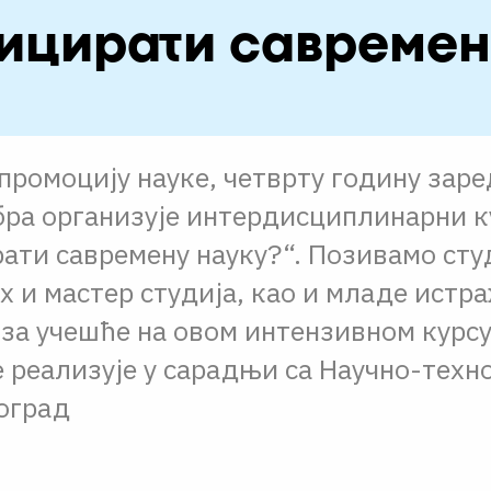
ицирати савремен
промоцију науке, четврту годину заре
бра организује интердисциплинарни к
ати савремену науку?“. Позивамо сту
 и мастер студија, као и младе истр
 за учешће на овом интензивном курс
е реализује у сарадњи са Научно-тех
оград