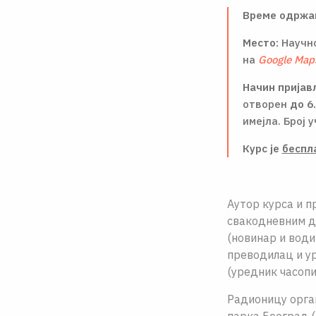
Време одржа
Место:
Научн
на
Google Map
Начин прија
отворен
до 6
имејла. Број 
Курс је
беспл
Аутор курса и п
свакодневним ди
(новинар и води
преводилац и ур
(уредник часопи
Радионицу орган