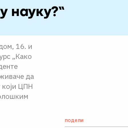
у науку?“
дом, 16. и
урс „Како
денте
аживаче да
у који ЦПН
нолошким
подели