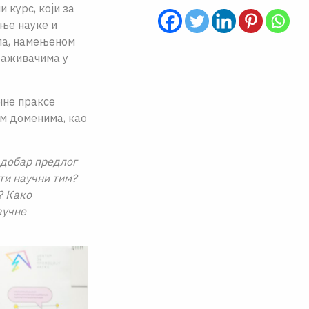
курс, који за
ње науке и
ипа, намењеном
раживачима у
чне праксе
м доменима, као
 добар предлог
ти научни тим?
? Како
аучне