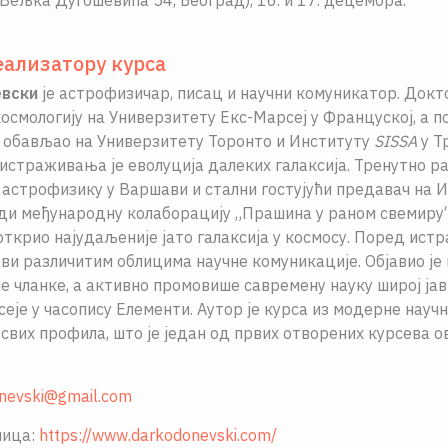
Вељка Дугошевића 54, Београд), 16. и 17. децембра.
еализатору курса
вски
је астрофизичар, писац и научни комуникатор. Докт
осмологију на Универзитету Екс-Марсеј у Француској, а 
 обављао на Универзитету Торонто и Институту
SISSA
у Тр
истраживања је еволуција далеких галаксија. Тренутно р
 астрофизику у Варшави и стални гостујући предавач на 
ди међународну колаборацију „Прашина у раном свемиру“.
 открио најудаљеније јато галаксија у космосу. Поред ист
ави различитим облицима научне комуникације. Објавио је
е чланке, а активно промовише савремену науку широј јав
сеје у часопису Елементи. Аутор је курса из модерне науч
свих профила, што је један од првих отворених курсева о
nevski@gmail.com
ница:
https://www.darkodonevski.com/