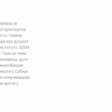
орирао је
постдокторска
сту. Главна
ади као доцент
Институту
SISSA
 Члан је тима
раживања, дуги
 многобројне
ности у Србији
не комуникације
ве врсте у