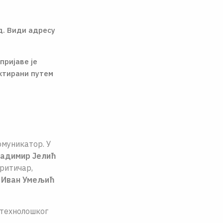
д. Види адресу
 пријаве је
актирани путем
омуникатор. У
адимир Јелић
ритичар,
и
Иван Умељић
-технолошког