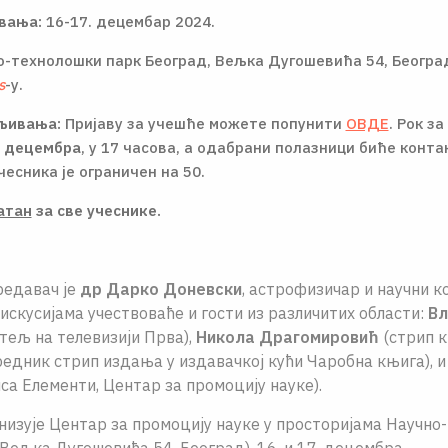
вања:
16-17. децембар 2024.
о-технолошки парк Београд, Вељка Дугошевића 54, Београ
s
-у.
вљивања:
Пријаву за учешће можете попунити
ОВДЕ
. Рок за
. децембра
, у 17 часова, а одабрани полазници биће конт
учесника је ограничен на 50.
атан
за све учеснике.
редавач је
др Дарко Доневски
, астрофизичар и научни к
скусијама учествоваће и гости из различитих области:
Вл
тељ на телевизији Прва),
Никола Драгомировић
(стрип к
едник стрип издања у издавачкој кући Чаробна књига), 
са Елементи, Центар за промоцију науке).
изује Центар за промоцију науке у просторијама Научно