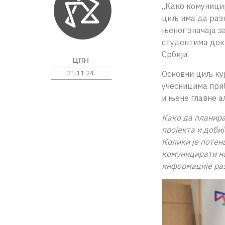
„Како комуницир
циљ има да разн
њеног значаја з
студентима докт
Србији.
ЦПН
21.11.24.
Основни циљ кур
учесницима при
и њене главне ал
Како да планира
пројекта и доби
Колики је потен
комуницирати на
информације раз