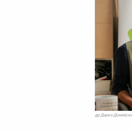
др Дарко Доневски