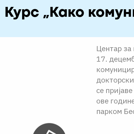
Курс „Како комун
Центар за 
17. децем
комуницир
докторских
се пријаве
ове годин
парком Бе