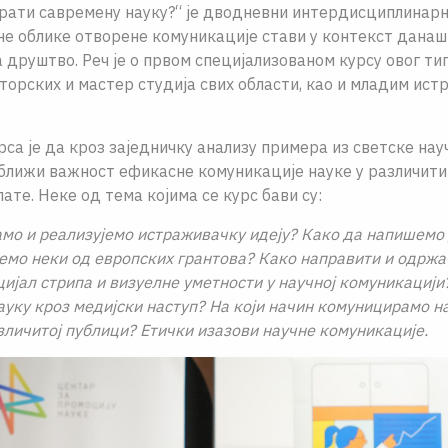
ати савремену науку?“ је дводневни интердисциплинарни 
е облике отворене комуникације стави у контекст данаш
а друштво. Реч је о првом специјализованом курсу овог т
орских и мастер студија свих области, као и младим ист
са је да кроз заједничку анализу примера из светске нау
ближи важност ефикасне комуникације науке у различити
ате. Неке од тема којима се курс бави су:
мо и реализујемо истраживачку идеју? Како да напишемо
јемо неки од европских грантова? Како направити и одржа
цијал стрипа и визуелне уметности у научној комуникацији
уку кроз медијски наступ? На који начин комуницирамо н
личитој публици? Етички изазови научне комуникације.