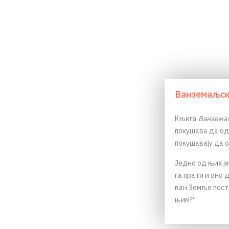
Ванземаљск
Књига
Ванземаљ
покушава да од
покушавају да 
Једно од њих је:
га прати и оно 
ван Земље пост
њим?“