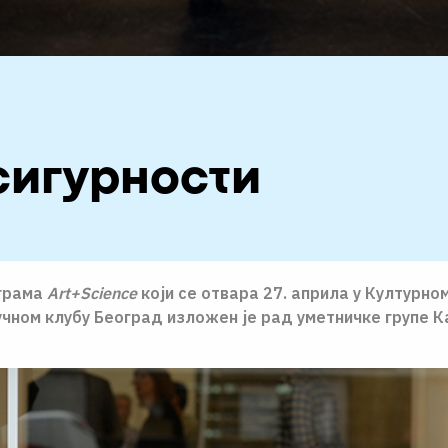
сигурности
ограма
Art+Science
који се отвара 27. априла у Културно
учном клубу Београд изложен је рад уметничке групе 