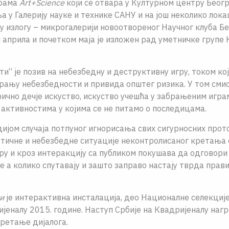
грама
Art+Science
који се отвара у Културном центру Беогр
а у Галерију науке и технике САНУ и на још неколико лока
 у излогу – микрогалерији новоотвореног Научног клуба Б
 априла и почетком маја је изложен рад уметничке групе
ти“ jе позив на небезбедну и деструктивну игру, током ко
ирању небезбедности и привида општег ризика. У том смис
чно дечjе искуство, искуство учешћа у забрањеним играм
активностима у коjима се не питамо о последицама.
диjом случаjа потпуног игнорисања свих сигурносних прот
отичне и небезбедне ситуациjе неконтролисаног кретања
ру и кроз интеракциjу са публиком покушава да одговори
е а колико спутаваjу и зашто заправо настаjу тврда прави
и
jе интерактивна инсталациjа, део Националне селекциjе
еналу 2015. године. Наступ Србиjе на Квадриjеналу нагр
ретање диjалога.