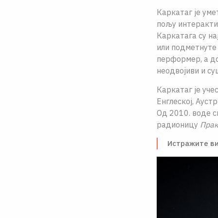
Каркатаг је уме
пољу интерактив
Каркатага су на
или подметнуте 
перформер, а до
неодвојиви и су
Каркатаг је уче
Енглеској, Аустр
Од 2010. воде с
радионицу
Прак
Истражите ви