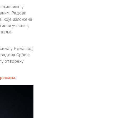
нкционише у
вним. Радови
, које изложене
тивни учесник,
ставља
сима у Немачкој,
градова Србије.
ећу отворену
мрежама
.