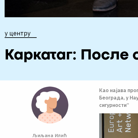
у центру
Каркатаг: После 
Као најава пр
Београда, у На
сигурности“
Љиљана Илић