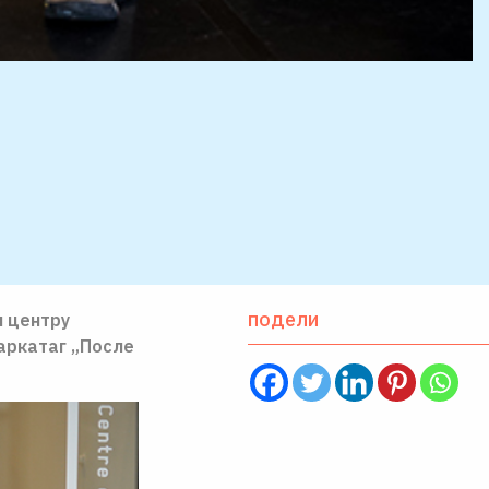
подели
м центру
Каркатаг „После