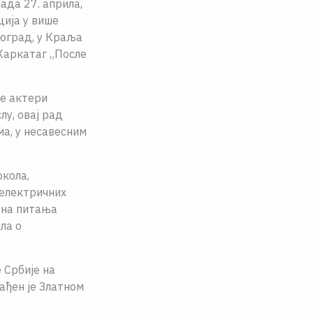
ада 27. априла,
ција у више
еоград, у Краља
 Каркатаг „После
је актери
лу, оваj рад
а, у несавесним
окола,
 електричних
 на питања
ла о
 Србиjе на
ађен jе Златном