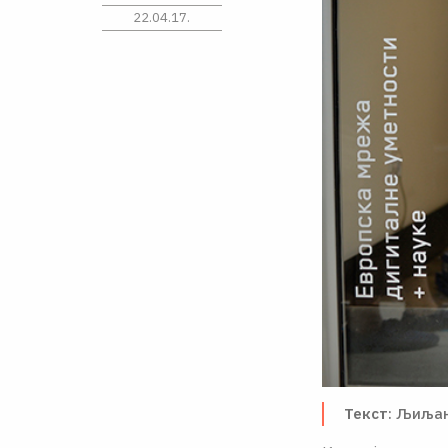
22.04.17.
Текст
: Љиља