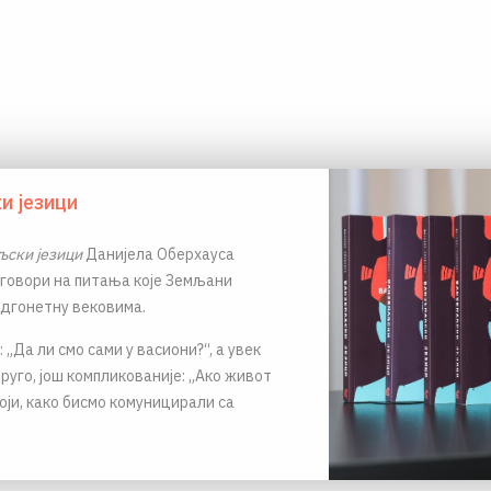
и језици
ски језици
Данијела Оберхауса
говори на питања које Земљани
одгонетну вековима.
 „Да ли смо сами у васиони?“, а увек
друго, још компликованије: „Ако живот
оји, како бисмо комуницирали са