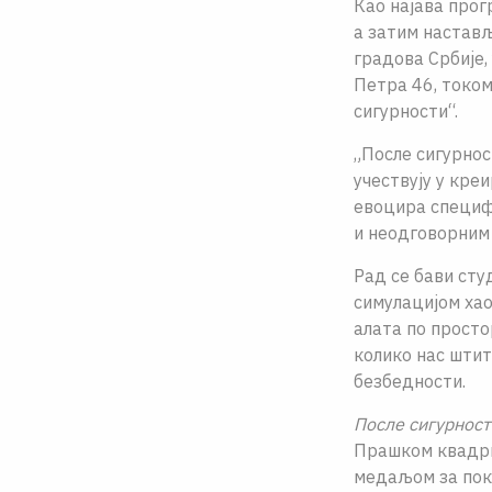
Као најава про
а затим настављ
градова Србије,
Петра 46, током
сигурности“.
„После сигурнос
учествују у кре
евоцира специфи
и неодговорним 
Рад се бави сту
симулациjом ха
алата по просто
колико нас штит
безбедности.
После сигурност
Прашком квадриj
медаљом за пок