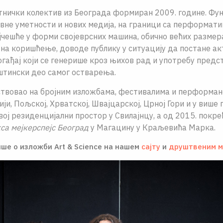
тнички колектив из Београда формиран 2009. године. Фу
не уметности и нових медија, на граници са перформати
јчешће у форми својеврсних машина, обично већих размера
на коришћење, доводе публику у ситуацију да постане ак
гађај који се генерише кроз њихов рад и употребу пред
штински део самог остварења.
ствовао на бројним изложбама, фестивалима и перформан
ији, Пољској, Хрватској, Швајцарској, Црној Гори и у више 
вој резиденцијални простор у Свилајнцу, а од 2015. покр
са мејкерспејс Београд
у Магацину у Краљевића Марка.
ше о изложби Art & Science на нашем
сајту
и
друштвеним 