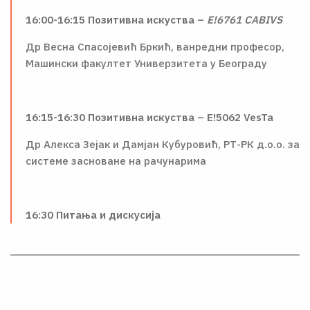
16:00-16:15 Позитивна искуства –
Е!6761 CABIVS
Др Весна Спасојевић Бркић, ванредни професор,
Машински факултет Универзитета у Београду
16:15-16:30 Позитивна искуства – E!5062 VesTa
Др Алекса Зејак и Дамјан Кубуровић, РТ-РК д.о.о. за
системе засноване на рачунарима
16:30 Питања и дискусија