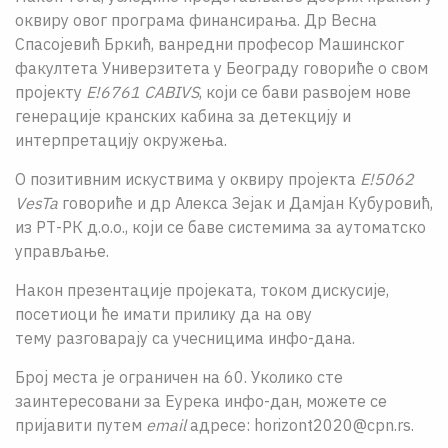
оквиру овог програма финансирања. Др Весна
Спасојевић Бркић, ванредни професор Машинског
факултета Универзитета у Београду говориће о свом
пројекту
Е!6761 CABIVS
, који се бави раѕвојем нове
генерације кранских кабинa за детекцију и
интерпретацију окружења.
О позитивним искуствима у оквиру пројекта
E!5062
VesTa
говориће и др Алекса Зејак и Дамјан Кубуровић,
из РТ-РК д.о.о., који се баве системима за аутоматско
управљање.
Након презентације пројеката, током дискусије,
посетиоци ће имати прилику да на ову
тему разговарају са учесницима инфо-дана.
Број места је ограничен на 60. Уколико сте
заинтересовани за Еурека инфо-дан, можете се
пријавити путем
email
адресе: horizont2020@cpn.rs.