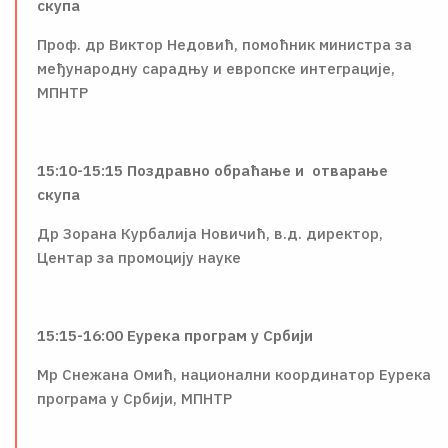
скупа
Проф. др Виктор Недовић, помоћник министра за
међународну сарадњу и европске интеграције,
МПНТР
15:10-15:15 Поздравно обраћање и отварање
скупа
Др Зорана Курбалија Новичић, в.д. директор,
Центар за промоцију науке
15:15-16:00 Еурека програм у Србији
Мр Снежана Омић, национални координатор Еурека
програмa у Србији, МПНТР