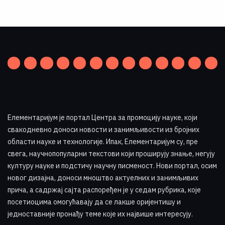
Елементаријум је портал Центра за промоцију науке
,
који
свакодневно доноси новости и занимљивости из бројних
области науке и технологије. Ипак, Елементаријум су, пре
свега, научнопопуларни текстови који проширују знање, негују
културу науке и подстичу научну писменост. Нови портал, осим
новог дизајна, доноси мноштво актуелних и занимљивих
прича, а садржај сајта распоређен је у седам рубрика, које
посетиоцима омогућавају да се лакше оријентишу и
једноставније пронађу теме које их највише интересују
.