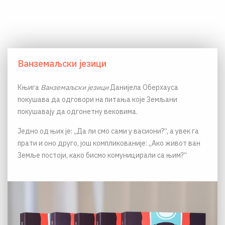
Ванземаљски језици
Књига
Ванземаљски језици
Данијела Оберхауса
покушава да одговори на питања које Земљани
покушавају да одгонетну вековима.
Једно од њих је: „Да ли смо сами у васиони?“, а увек га
прати и оно друго, још компликованије: „Ако живот ван
Земље постоји, како бисмо комуницирали са њим?“