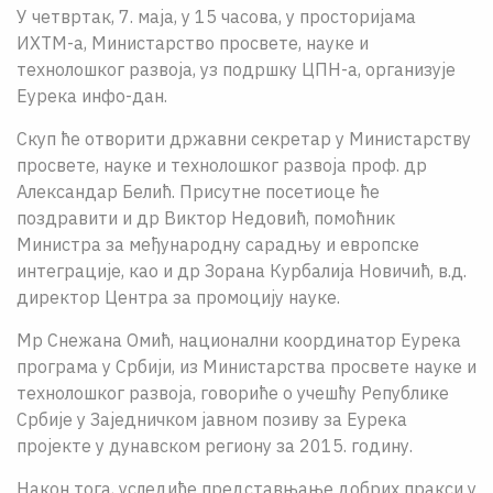
У четвртак, 7. маја, у 15 часова, у просторијама
О НАМА
ИХТМ-а, Министарство просвете, науке и
технолошког развоја, уз подршку ЦПН-а, организује
ЦПН
Еурека инфо-дан.
LAT
Скуп ће отворити државни секретар у Министарству
просвете, науке и технолошког развоја проф. др
Александар Белић. Присутне посетиоце ће
поздравити и др Виктор Недовић, помоћник
Министра за међународну сарадњу и европске
интеграције, као и др Зорана Курбалија Новичић, в.д.
директор Центра за промоцију науке.
Мр Снежана Омић, национални координатор Еурека
програмa у Србији, из Министарства просвете науке и
технолошког развоја, говориће о учешћу Републике
Србије у Заједничком јавном позиву за Еурека
пројекте у дунавском региону за 2015. годину.
Након тога, уследиће представњање добрих пракси у