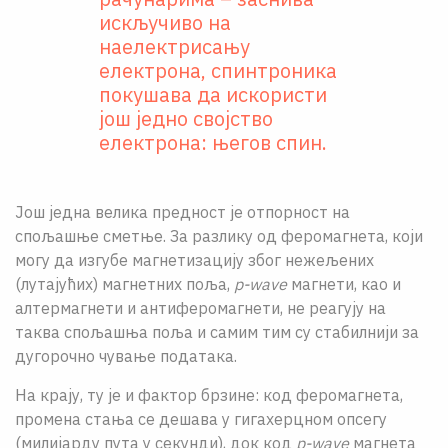
искључиво на
наелектрисању
електрона, спинтроника
покушава да искористи
још једно својство
електрона: његов спин.
Још једна велика предност је отпорност на
спољашње сметње. За разлику од феромагнета, који
могу да изгубе магнетизацију због нежељених
(лутајућих) магнетних поља,
p-wave
магнети, као и
алтермагнети и антиферомагнети, не реагују на
таква спољашња поља и самим тим су стабилнији за
дугорочно чување података.
На крају, ту је и фактор брзине: код феромагнета,
промена стања се дешава у гигахерцном опсегу
(милијарду пута у секунди), док код
p-wave
магнета