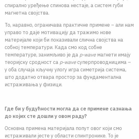
спирално уређење спинова нестаје, а систем губи
магнетна својства.
То, наравно, ограничава практичне примене – али нам
управо то даје мотивацију да тражимо нове
материјале који би показивали слична својства на
собној температури. Када смо код собне
температуре, занимљиво је да
p-wave
магнети имају
теоријску сродност са
p-wave
суперпроводницима –
у оба случаја кључну улогу игра симетрија система,
што додатно отвара простор за фундаментална
истраживања у физици.
Где би у будућности могла да се примене сазнања
до којих сте дошли у овом раду?
Основна примена материјала попут овог који смо
истраживали јесте у области спинтронике. То је