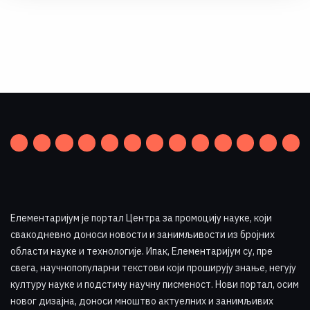
Елементаријум је портал Центра за промоцију науке
,
који
свакодневно доноси новости и занимљивости из бројних
области науке и технологије. Ипак, Елементаријум су, пре
свега, научнопопуларни текстови који проширују знање, негују
културу науке и подстичу научну писменост. Нови портал, осим
новог дизајна, доноси мноштво актуелних и занимљивих