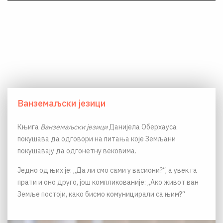
Ванземаљски језици
Књига
Ванземаљски језици
Данијела Оберхауса
покушава да одговори на питања које Земљани
покушавају да одгонетну вековима.
Једно од њих је: „Да ли смо сами у васиони?“, а увек га
прати и оно друго, још компликованије: „Ако живот ван
Земље постоји, како бисмо комуницирали са њим?“