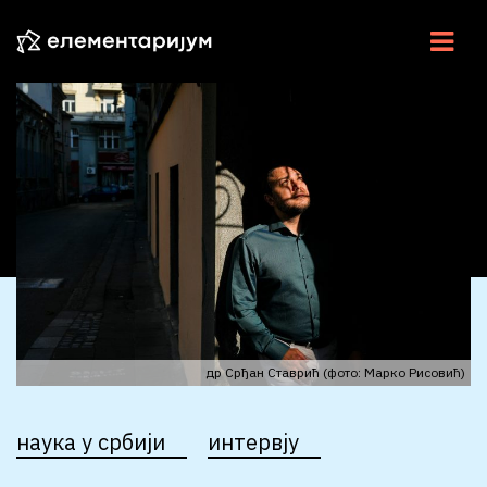
НАУКА У СРБИЈИ
НАУЧНЕ ВЕСТИ
У ЦЕНТРУ
ЕСЕЈИ
ИНТЕРВЈУ
ЕЛЕМЕНТИ
др Срђан Ставрић (фото: Марко Рисовић)
ВИДЕО
наука у србији
интервју
РАДИО