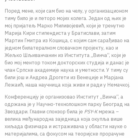
Поред мене, који сам био на челу, у организационом
тиму било је и петоро мојих колега. Један од њих је
мој пријатељ Марко Миливојевић, који је тренутно
Марија Кири стипендиста у Братислави, затим
Мартин Гмитра из Кошица, с којим сам сарађивао на
једном билатералном словачком пројекту, као и
Жељко Шљиванчанин из Института „Винча“, који је
био мој ментор током докторских студија и данас је
члан Српске академије наука и уметности. У тиму су
били још и Андреа Дрогети из Венеције и Марјана
Лежаић, наша научница која живи и ради у Немачкој.
Конференцију је организовао Институт „Винча“, а
одржана је у Научно-технолошком парку Београд на
Звездари. Главни спонзор била је
PSY-K
мрежа –
велика међународна заједница која окупља више
хиљада физичара и истраживача у области науке о
материјалима, са фокусом на теоријске прорачуне