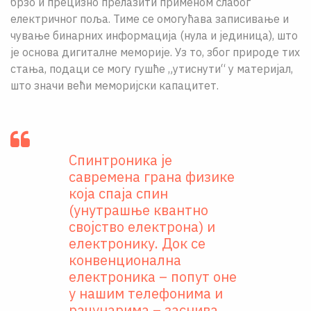
брзо и прецизно прелазити применом слабог
електричног поља. Тиме се омогућава записивање и
чување бинарних информација (нула и јединица), што
је основа дигиталне меморије. Уз то, због природе тих
стања, подаци се могу гушће „утиснути“ у материјал,
што значи већи меморијски капацитет.
Спинтроника је
савремена грана физике
која спаја спин
(унутрашње квантно
својство електрона) и
електронику. Док се
конвенционална
електроника – попут оне
у нашим телефонима и
рачунарима – заснива