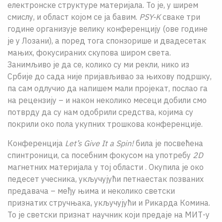
електронске структуре материјала. То је, у ширем
смислу, и област којом се ја бавим.
PSY-K
сваке три
године организује велику конференцију (ове године
је у Лозани), а поред тога спонзорише и двадесетак
мањих, фокусираних скупова широм света.
Занимљиво је да се, колико су ми рекли, нико из
Србије до сада није пријављивао за њихову подршку,
па сам одлучио да напишем мали пројекат, послао га
на рецензију – и након неколико месеци добили смо
потврду да су нам одобрили средства, којима су
покрили око пола укупних трошкова конференције.
Конференција
Let’s Give It a Spin!
била је посвећена
спинтроници, са посебним фокусом на употребу
2D
магнетних материјала у тој области . Окупила је око
педесет учесника, укључујући петнаестак позваних
предавача – међу њима и неколико светски
признатих стручњака, укључујући и Рикарда Комина.
То је светски признат научник који предаје на МИТ-у