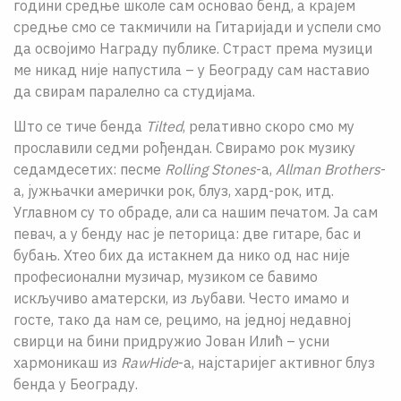
години средње школе сам основао бенд, а крајем
средње смо се такмичили на Гитаријади и успели смо
да освојимо Награду публике. Страст према музици
ме никад није напустила – у Београду сам наставио
да свирам паралелно са студијама.
Што се тиче бенда
Tilted
, релативно скоро смо му
прославили седми рођендан. Свирамо рок музику
седамдесетих: песме
Rolling Stones
-а,
Allman Brothers
-
а, јужњачки амерички рок, блуз, хард-рок, итд.
Углавном су то обраде, али са нашим печатом. Ја сам
певач, а у бенду нас је петорица: две гитаре, бас и
бубањ. Хтео бих да истакнем да нико од нас није
професионални музичар, музиком се бавимо
искључиво аматерски, из љубави. Често имамо и
госте, тако да нам се, рецимо, на једној недавној
свирци на бини придружио Јован Илић – усни
хармоникаш из
RawHide
-а, најстаријег активног блуз
бенда у Београду.