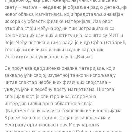
свету –
Nature
– недавно је објављен рад о детекцији
новог облика магнетизма, који представља значајан
искорак у области физике материјала. Иза овог
открића стоји међународни тим истраживача са
реномираних научних институција као што су МИТ и
Јејл. Међу потписницима рада је и др Срђан Ставрић,
теоријски физичар и виши научни сарадник
Института за нуклеарне науке „Винча“.
Он проучава дводимензионалне материјале, који
захваљујући својој изузетној танкоћи испољавају
читав спектар необичних физичких својстава –
укључујући и посебну врсту магнетизма. Његова
специјалност је спинтроника, савремена
интердисциплинарна област која спаја
фундаменталну науку са технолошким иновацијама.
Крајем маја ове године, Срђан је са колегама у
Београду организовао прву Међународну
конференцију о спинтроници у Србији, под називом