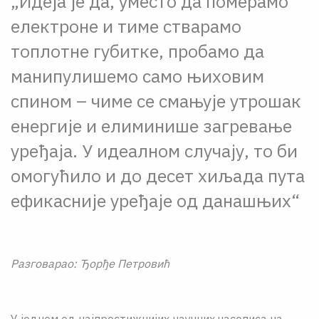
„Идеја је да, уместо да померамо
електроне и тиме стварамо
топлотне губитке, пробамо да
манипулишемо само њиховим
спином – чиме се смањује утрошак
енергије и елиминише загревање
уређаја. У идеалном случају, то би
омогућило и до десет хиљада пута
ефикасније уређаје од данашњих“
Разговарао: Ђорђе Петровић
У једном од најпрестижнијих научних часописа на