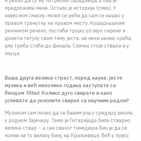
и рекао да су му потребни сарадници, а она је
предложила мене. Остало је историја (смех). У
извесном смислу, може се рећи да сам се нашао у
правом тренутку на правом месту. Кошаркашким
речником речено, постићи тројку уз звук сирене и
донети титулу свом тиму јесте, на неки начин, срећа,
али треба стићи до финала. Слично стоје ствари и у
науци.
Ваша друга велика страст, поред науке, јесте
музика и већ неколико година наступате са
бендом
Tilted
. Колико дуго свирате и како
успевате да уклопите свирке са научним радом?
Музиком сам почео да се бавим још у средњој школи,
у родном Зајечару. Тамо је Гитаријада била стварно
велика ствар – а сан сваког тинејџера био је да се
попне на ту велику бину на Краљевици. Већ у првој