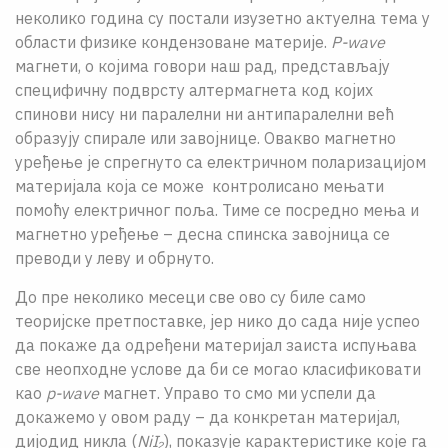
неколико година су постали изузетно актуелна тема у
области физике кондензоване материје.
P-wave
магнети, о којима говори наш рад, представљају
специфичну подврсту алтермагнета код којих
спинови нису ни паралелни ни антипаралелни већ
образују спирале или завојнице. Овакво магнетно
уређење је спрегнуто са електричном поларизацијом
материјала која се може контролисано мењати
помоћу електричног поља. Тиме се посредно мења и
магнетно уређење – десна спинска завојница се
преводи у леву и обрнуто.
До пре неколико месеци све ово су биле само
теоријске претпоставке, јер нико до сада није успео
да покаже да одређени материјал заиста испуњава
све неопходне услове да би се могао класификовати
као
p-wave
магнет. Управо то смо ми успели да
докажемо у овом раду – да конкретан материјал,
дијодид никла (
NiI₂
), показује карактеристике које га