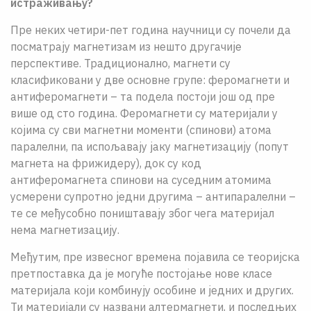
истраживању?
Пре неких четири-пет година научници су почели да
посматрају магнетизам из нешто другачије
перспективе. Традиционално, магнети су
класификовани у две основне групе: феромагнети и
антиферомагнети – та подела постоји још од пре
више од сто година. Феромагнети су материјали у
којима су сви магнетни моменти (спинови) атома
паралелни, па испољавају јаку магнетизацију (попут
магнета на фрижидеру), док су код
антиферомагнета спинови на суседним атомима
усмерени супротно једни другима – антипаралелни –
те се међусобно поништавају због чега материјал
нема магнетизацију.
Међутим, пре извесног времена појавила се теоријска
претпоставка да је могуће постојање нове класе
материјала који комбинују особине и једних и других.
Ти материјали су названи алтермагнети, и последњих