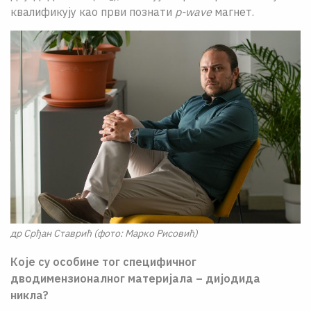
квалификују као први познати
p-wave
магнет.
др Срђан Ставрић (фото: Марко Рисовић)
Које су особине тог специфичног
дводимензионалног материјала – дијодида
никла?