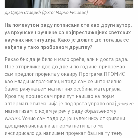
др Срђан Ставрић (фото: Марко Рисовић)
На поменутом раду потписани сте као други аутор,
уз врхунске научнике са најпрестижнјиих светских
научних институција. Како је дошло до тога да се
нађете у тако пробраном друштву?
Рекао бих да је било и мало среће, али и доста рада.
Пре отприлике две до две и по године, припремао
сам предлог пројекта у оквиру Програма ПРОМИС
као млади истраживач, и тада сам се интензивно
бавио рачунањем магнетних особина материјала.
Кроз тај процес сам први пут наишао на појам
алтермагнетизма, чија је подврста управо овај
p-wave
магнетизам, о којем је реч у раду објављеном у
Nature
. Уочио сам тада да још увек нису откривени
дводимензионални алтермагнети, што ме
инспирисало да напишем пројекат баш на ту тему.