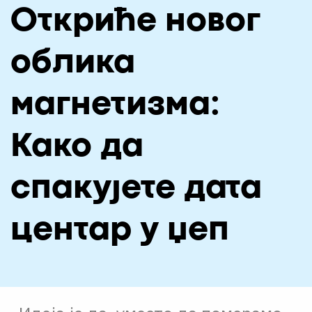
О НАМА
Откриће новог
ЦПН
облика
LAT
магнетизма:
Како да
спакујете дата
центар у џеп