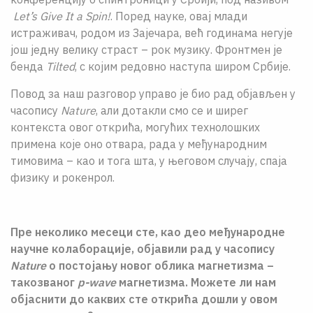
Let’s Give It a Spin!
. Поред науке, овај млади
истраживач, родом из Зајечара, већ годинама негује
још једну велику страст – рок музику. Фронтмен је
бенда
Tilted
, с којим редовно наступа широм Србије.
Повод за наш разговор управо је био рад објављен у
часопису
Nature
, али дотакли смо се и ширег
контекста овог открића, могућих технолошких
примена које оно отвара, рада у међународним
тимовима – као и тога шта, у његовом случају, спаја
физику и рокенрол.
Пре неколико месеци сте, као део међународне
научне колаборације, објавили рад у часопису
Nature
о постојању новог облика магнетизма –
такозваног
p-wave
магнетизма. Можете ли нам
објаснити до каквих сте открића дошли у овом