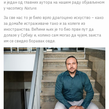
и један од главних аутора на нашем раду објављеном
у часопису
Nature
.
За све нас то је било врло драгоцено искуство – како
за домаће истраживаче тако и за колеге из
иностранства. Већини њих је то био први пут да
долазе у Србију и, колико сам могао да чујем, заиста
им се свидео боравак овде.