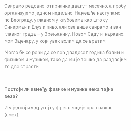
Свирамо редовно, отприлике двапут месечно, а пробу
организујемо једном недељно. Најчешће наступамо
по Београду, углавном у клубовима као што су
Синерман и Блуз и пиво, али све више свирамо и ван
главног града – у Зрењанину, Новом Саду и, наравно,
мом Зајечару, у који увек волим да се вратим.
Могло би се рећи да се већ двадесет година бавим и
физиком и музиком, тако да ми је тешко да раздвојим
те две страсти.
Постоји ли између физике и музике нека тајна
веза?
И у једној и у другој су фреквенције врло важне
(смех).