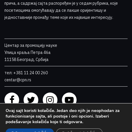
прича, а садржај сајта распоређен је у седам рубрика, које
посетиоцима омогућавају да се лакше оријентишу и
једноставније пронађу теме које их највише интересују
.
Центар за промоцију науке
Улица краља Петра 46a
11158 Београд, Србија
тел: +381 11 24 00 260
centar@cpn.rs
Ovaj sajt koristi kolačiće. Jedan deo njih je neophodan za
funkcionisanje sajta, ali postoje i oni opcioni. Izaberi
podešavanje kolačića koje ti odgovara.