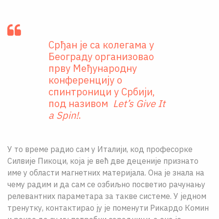
Срђан је са колегама у
Београду организовао
прву Међународну
конференцију о
спинтроници у Србији,
под називом
Let’s Give It
a Spin!
.
У то време радио сам у Италији, код професорке
Силвије Пикоци, која је већ две деценије признато
име у области магнетних материјала. Она је знала на
чему радим и да сам се озбиљно посветио рачунању
релевантних параметара за такве системе. У једном
тренутку, контактирао ју је поменути Рикардо Комин