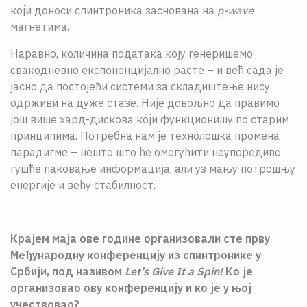
који доноси спинтроника заснована на
p-wave
магнетима.
Наравно, количина података коју генеришемо
свакодневно експоненцијално расте – и већ сада је
јасно да постојећи системи за складиштење нису
одрживи на дуже стазе. Није довољно да правимо
још више хард-дискова који функционишу по старим
принципима. Потребна нам је технолошка промена
парадигме – нешто што ће омогућити неупоредиво
гушће паковање информација, али уз мању потрошњу
енергије и већу стабилност.
Крајем маја ове године организовали сте прву
Међународну конференцију из спинтронике у
Србији, под називом
Let’s Give It a Spin!
Ко је
организовао ову конференцију и ко је у њој
учествовао?