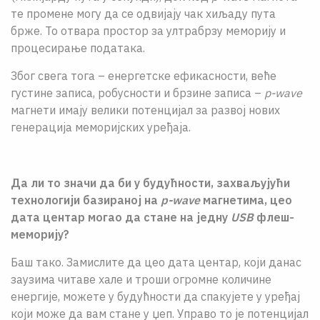
те промене могу да се одвијају чак хиљаду пута
брже. То отвара простор за ултрабрзу меморију и
процесирање података.
Због свега тога – енергетске ефикасности, веће
густине записа, робусности и брзине записа –
p-wave
магнети имају велики потенцијал за развој нових
генерација меморијских уређаја.
Да ли то значи да би у будућности, захваљујући
технологији базираној на
p-wave
магнетима, цео
дата центар могао да стане на једну
USB
флеш-
меморију?
Баш тако. Замислите да цео дата центар, који данас
заузима читаве хале и троши огромне количине
енергије, можете у будућности да спакујете у уређај
који може да вам стане у џеп. Управо то је потенцијал