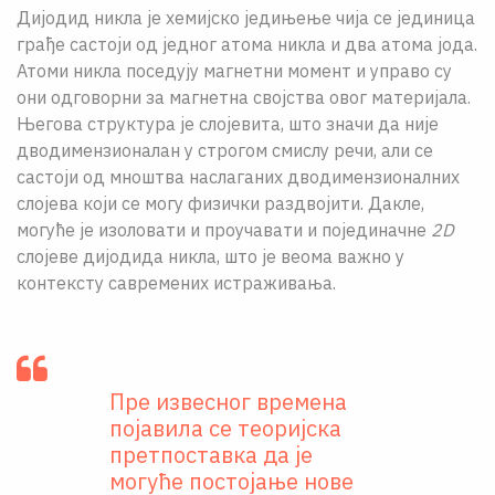
Дијодид никла је хемијско једињење чија се јединица
грађе састоји од једног атома никла и два атома јода.
Атоми никла поседују магнетни момент и управо су
они одговорни за магнетна својства овог материјала.
Његова структура је слојевита, што значи да није
дводимензионалан у строгом смислу речи, али се
састоји од мноштва наслаганих дводимензионалних
слојева који се могу физички раздвојити. Дакле,
могуће је изоловати и проучавати и појединачне
2D
слојеве дијодида никла, што је веома важно у
контексту савремених истраживања.
Пре извесног времена
појавила се теоријска
претпоставка да је
могуће постојање нове