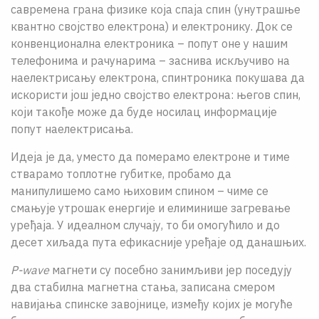
савремена грана физике која спаја спин (унутрашње
квантно својство електрона) и електронику. Док се
конвенционална електроника – попут оне у нашим
телефонима и рачунарима – заснива искључиво на
наелектрисању електрона, спинтроника покушава да
искористи још једно својство електрона: његов спин,
који такође може да буде носилац информације
попут наелектрисања.
Идеја је да, уместо да померамо електроне и тиме
стварамо топлотне губитке, пробамо да
манипулишемо само њиховим спином – чиме се
смањује утрошак енергије и елиминише загревање
уређаја. У идеалном случају, то би омогућило и до
десет хиљада пута ефикасније уређаје од данашњих.
P-wave
магнети су посебно занимљиви јер поседују
два стабилна магнетна стања, записана смером
навијања спинске завојнице, између којих је могуће