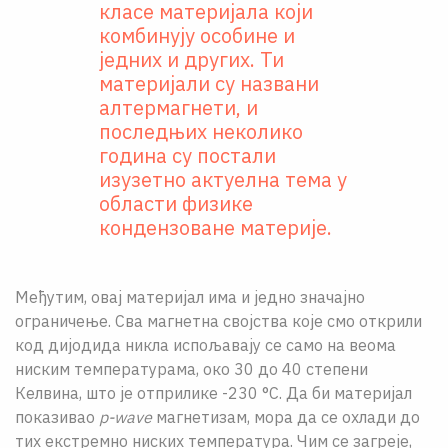
класе материјала који
комбинују особине и
једних и других. Ти
материјали су названи
алтермагнети, и
последњих неколико
година су постали
изузетно актуелна тема у
области физике
кондензоване материје.
Међутим, овај материјал има и једно значајно
ограничење. Сва магнетна својства које смо открили
код дијодида никла испољавају се само на веома
ниским температурама, око 30 до 40 степени
Келвина, што је отприлике -230 °C. Да би материјал
показивао
p-wave
магнетизам, мора да се охлади до
тих екстремно ниских температура. Чим се загреје,