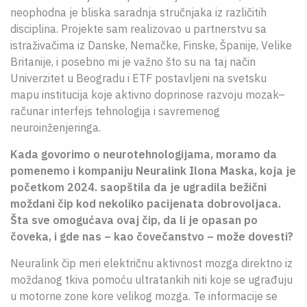
neophodna je bliska saradnja stručnjaka iz različitih
disciplina. Projekte sam realizovao u partnerstvu sa
istraživačima iz Danske, Nemačke, Finske, Španije, Velike
Britanije, i posebno mi je važno što su na taj način
Univerzitet u Beogradu i ETF postavljeni na svetsku
mapu institucija koje aktivno doprinose razvoju mozak–
računar interfejs tehnologija i savremenog
neuroinženjeringa.
Kada govorimo o neurotehnologijama, moramo da
pomenemo i kompaniju Neuralink Ilona Maska, koja je
početkom 2024. saopštila da je ugradila bežični
moždani čip kod nekoliko pacijenata dobrovoljaca.
Šta sve omogućava ovaj čip, da li je opasan po
čoveka, i gde nas – kao čovečanstvo – može dovesti?
Neuralink čip meri električnu aktivnost mozga direktno iz
moždanog tkiva pomoću ultratankih niti koje se ugrađuju
u motorne zone kore velikog mozga. Te informacije se