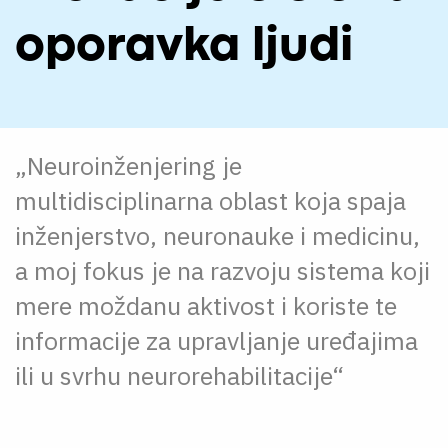
O NAMA
oporavka ljudi
CPN
ЋИР
„Neuroinženjering je
multidisciplinarna oblast koja spaja
inženjerstvo, neuronauke i medicinu,
a moj fokus je na razvoju sistema koji
mere moždanu aktivost i koriste te
informacije za upravljanje uređajima
ili u svrhu neurorehabilitacije“