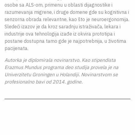
osobe sa ALS-om, primenu u oblasti dijagnostike i
razumevanja migrene, i druge domene gde su kognitivna i
senzorna obrada relevantne, kao što je neuroergonomija.
Sledeći izazov je da kroz saradnju istraživača, lekara i
industrije ova tehnologija izađe iz okvira prototipa i
postane dostupna tamo gde je najpotrebnija, u životima
pacijenata.
Autorka je diplomirala novinarstvo. Kao stipendista
Erazmus Mundus programa deo studija provela je na
Univerzitetu Groningen u Holandiji. Novinarstvom se
profesionalno bavi od 2014. godine.