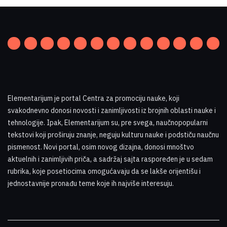
Elementarijum je portal Centra za promociju nauke
,
koji
svakodnevno donosi novosti i zanimljivosti iz brojnih oblasti nauke i
tehnologije. Ipak, Elementarijum su, pre svega, naučnopopularni
tekstovi koji proširuju znanje, neguju kulturu nauke i podstiču naučnu
pismenost. Novi portal, osim novog dizajna, donosi mnoštvo
aktuelnih i zanimljivih priča, a sadržaj sajta raspoređen je u sedam
rubrika, koje posetiocima omogućavaju da se lakše orijentišu i
jednostavnije pronađu teme koje ih najviše interesuju
.