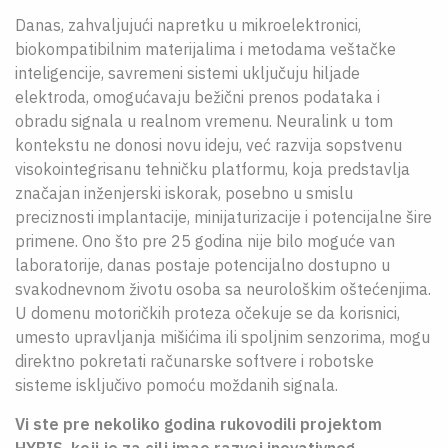
Danas, zahvaljujući napretku u mikroelektronici,
biokompatibilnim materijalima i metodama veštačke
inteligencije, savremeni sistemi uključuju hiljade
elektroda, omogućavaju bežični prenos podataka i
obradu signala u realnom vremenu. Neuralink u tom
kontekstu ne donosi novu ideju, već razvija sopstvenu
visokointegrisanu tehničku platformu, koja predstavlja
značajan inženjerski iskorak, posebno u smislu
preciznosti implantacije, minijaturizacije i potencijalne šire
primene. Ono što pre 25 godina nije bilo moguće van
laboratorije, danas postaje potencijalno dostupno u
svakodnevnom životu osoba sa neurološkim oštećenjima.
U domenu motoričkih proteza očekuje se da korisnici,
umesto upravljanja mišićima ili spoljnim senzorima, mogu
direktno pokretati računarske softvere i robotske
sisteme isključivo pomoću moždanih signala.
Vi ste pre nekoliko godina rukovodili projektom