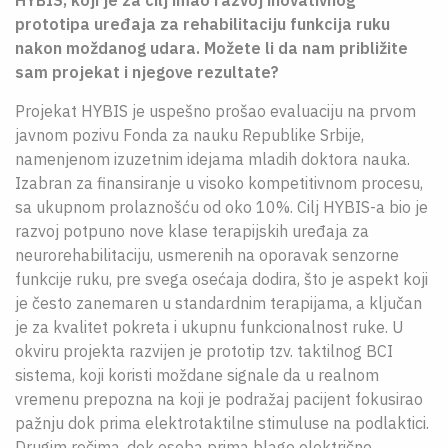
HYBIS, koji je za cilj imao razvoj inovativnog
prototipa uređaja za rehabilitaciju funkcija ruku
nakon moždanog udara. Možete li da nam približite
sam projekat i njegove rezultate?
Projekat HYBIS je uspešno prošao evaluaciju na prvom
javnom pozivu Fonda za nauku Republike Srbije,
namenjenom izuzetnim idejama mladih doktora nauka.
Izabran za finansiranje u visoko kompetitivnom procesu,
sa ukupnom prolaznošću od oko 10%. Cilj HYBIS-a bio je
razvoj potpuno nove klase terapijskih uređaja za
neurorehabilitaciju, usmerenih na oporavak senzorne
funkcije ruku, pre svega osećaja dodira, što je aspekt koji
je često zanemaren u standardnim terapijama, a ključan
je za kvalitet pokreta i ukupnu funkcionalnost ruke. U
okviru projekta razvijen je prototip tzv. taktilnog BCI
sistema, koji koristi moždane signale da u realnom
vremenu prepozna na koji je podražaj pacijent fokusirao
pažnju dok prima elektrotaktilne stimuluse na podlaktici.
Drugim rečima, dok osoba prima blage električne