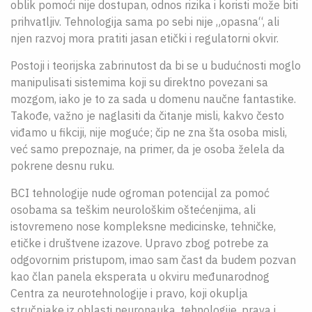
oblik pomoći nije dostupan, odnos rizika i koristi može biti
prihvatljiv. Tehnologija sama po sebi nije „opasna“, ali
njen razvoj mora pratiti jasan etički i regulatorni okvir.
Postoji i teorijska zabrinutost da bi se u budućnosti moglo
manipulisati sistemima koji su direktno povezani sa
mozgom, iako je to za sada u domenu naučne fantastike.
Takođe, važno je naglasiti da čitanje misli, kakvo često
viđamo u fikciji, nije moguće; čip ne zna šta osoba misli,
već samo prepoznaje, na primer, da je osoba želela da
pokrene desnu ruku.
BCI tehnologije nude ogroman potencijal za pomoć
osobama sa teškim neurološkim oštećenjima, ali
istovremeno nose kompleksne medicinske, tehničke,
etičke i društvene izazove. Upravo zbog potrebe za
odgovornim pristupom, imao sam čast da budem pozvan
kao član panela eksperata u okviru međunarodnog
Centra za neurotehnologije i pravo, koji okuplja
stručnjake iz oblasti neuronauka, tehnologije, prava i