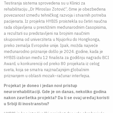
Testiranja sistema sprovedena su u Klinici za
rehabilitaciju „Dr Miroslav Zotović“, čime je obezbeđena
povezanost između tehničkog razvoja i stvarnih potreba
pacijenata. Iz projekta HYBIS proistekla su četiri naučna
rada objavljena u prestižnim međunarodnim časopisima,
a rezultati su predstavljeni na brojnim naučnim
skupovima od univerziteta u Njujorku do Hongkonga,
preko zemalja Evropske unije. Ipak, možda najveće
međunarodno priznanje došlo je 2024. godine, kada je
HYBIS izabran među 12 finalista za godišnju nagradu BCI
Award, u konkurenciji od preko 80 projekata iz celog
sveta, koja se smatra najznačajnijim globalnim
priznanjem u oblasti mozak–računar interfejsa.
Projekat je doneo i jedan novi pristup
neurorehabilitaciji. Gde je on danas, nekoliko godina
nakon završetka projekta? Da li se ovaj uređaj koristi
u Srbiji ili inostranstvu?