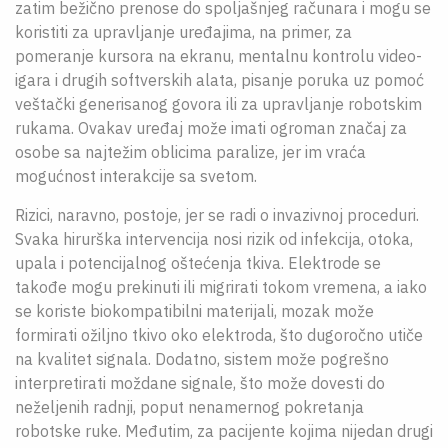
zatim bežično prenose do spoljašnjeg računara i mogu se
koristiti za upravljanje uređajima, na primer, za
pomeranje kursora na ekranu, mentalnu kontrolu video-
igara i drugih softverskih alata, pisanje poruka uz pomoć
veštački generisanog govora ili za upravljanje robotskim
rukama. Ovakav uređaj može imati ogroman značaj za
osobe sa najtežim oblicima paralize, jer im vraća
mogućnost interakcije sa svetom.
Rizici, naravno, postoje, jer se radi o invazivnoj proceduri.
Svaka hirurška intervencija nosi rizik od infekcija, otoka,
upala i potencijalnog oštećenja tkiva. Elektrode se
takođe mogu prekinuti ili migrirati tokom vremena, a iako
se koriste biokompatibilni materijali, mozak može
formirati ožiljno tkivo oko elektroda, što dugoročno utiče
na kvalitet signala. Dodatno, sistem može pogrešno
interpretirati moždane signale, što može dovesti do
neželjenih radnji, poput nenamernog pokretanja
robotske ruke. Međutim, za pacijente kojima nijedan drugi