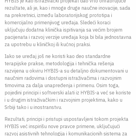
HYBIS je kao istraživački projekat dao vrlo ohrabrujuće
rezultate, ali je, kao i mnoge druge naučne inovacije, sada
na prekretnici, između laboratorijskog prototipa i
komercijalno primenjivog uređaja. Sledeći koraci
uključuju dodatna klinička ispitivanja sa većim brojem
pacijenata i razvoj verzije uređaja koja bi bila jednostavna
za upotrebu u kliničkoj ili kućnoj praksi.
Iako se uređaj još ne koristi kao deo standardne
terapijske prakse, metodologija i tehnička rešenja
razvijena u okviru HYBIS-a su detaljno dokumentovani u
naučnim radovima i dostupni istraživačima i razvojnim
timovima za dalja unapređenja i primenu. Osim toga,
pojedini principi i softverski alati iz HYBIS-a već se koriste
i u drugim istraživačkim i razvojnim projektima, kako u
Srbiji tako i u inostranstvu.
Rezultati, principi i pristupi uspostavljeni tokom projekta
HYBIS već inspirišu nove pravce primene, uključujući
razvoj asistivnih tehnologija i komunikacionih sistema za