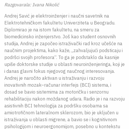
Razgovarala: Ivana Nikolić
Andrej Savić je elektroinženjer i naučni savetnik na
Elektrotehničkom fakultetu Univerziteta u Beogradu.
Diplomirao je na istom fakultetu, na smeru za
biomedicinsko inženjerstvo. Još kao student osnovnih
studija, Andrej je započeo istraživački rad kroz učešće na
naučnim projektima, kako kaže, „zahvaljujući podsticaju i
podršci svojih profesora“. To ga je podstaklo da kasnije
upiše doktorske studije u oblasti neuroinženjeringa, koji je
i danas glavni fokus njegovog naučnog interesovanja.
Andrej je naročito aktivan u istraživanju i razvoju
inovativnih mozak–računar interfejs (BCI) sistema, i
dosad se bavio sistemima za motoričku i senzornu
rehabilitaciju nakon moždanog udara. Radio je i na razvoju
asistivnih BCI tehnologija za podršku osobama sa
amiotrofičnom lateralnom sklerozom, bio je uključen u
istraživanja u oblasti migrene, a bavio se i kognitivnom
psihologijom i neuroergonomijom, posebno u kontekstu