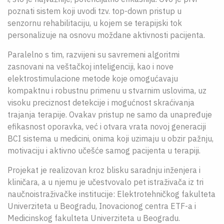
poznati sistem koji uvodi tzv. top-down pristup u
senzornu rehabilitaciju, u kojem se terapijski tok
personalizuje na osnovu moždane aktivnosti pacijenta.
Paralelno s tim, razvijeni su savremeni algoritmi
zasnovani na veštačkoj inteligenciji, kao i nove
elektrostimulacione metode koje omogućavaju
kompaktnu i robustnu primenu u stvarnim uslovima, uz
visoku preciznost detekcije i mogućnost skraćivanja
trajanja terapije. Ovakav pristup ne samo da unapređuje
efikasnost oporavka, već i otvara vrata novoj generaciji
BCI sistema u medicini, onima koji uzimaju u obzir pažnju,
motivaciju i aktivno učešće samog pacijenta u terapiji.
Projekat je realizovan kroz blisku saradnju inženjera i
kliničara, a u njemu je učestvovalo pet istraživača iz tri
naučnoistraživačke institucije: Elektrotehničkog fakulteta
Univerziteta u Beogradu, Inovacionog centra ETF-a i
Medicinskog fakulteta Univerziteta u Beogradu.