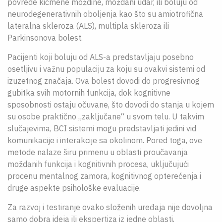
povrede kičmene moždine, moždani udar, ili boluju od
neurodegenerativnih oboljenja kao što su amiotrofična
lateralna skleroza (ALS), multipla skleroza ili
Parkinsonova bolest.
Pacijenti koji boluju od ALS-a predstavljaju posebno
osetljivu i važnu populaciju za koju su ovakvi sistemi od
izuzetnog značaja. Ova bolest dovodi do progresivnog
gubitka svih motornih funkcija, dok kognitivne
sposobnosti ostaju očuvane, što dovodi do stanja u kojem
su osobe praktično „zaključane“ u svom telu. U takvim
slučajevima, BCI sistemi mogu predstavljati jedini vid
komunikacije i interakcije sa okolinom. Pored toga, ove
metode nalaze širu primenu u oblasti proučavanja
moždanih funkcija i kognitivnih procesa, uključujući
procenu mentalnog zamora, kognitivnog opterećenja i
druge aspekte psihološke evaluacije.
Za razvoj i testiranje ovako složenih uređaja nije dovoljna
samo dobra ideja ili ekspertiza iz jedne oblasti,