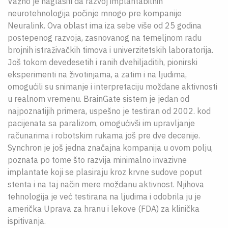
Važno je naglasiti da razvoj implantabilnih
neurotehnologija počinje mnogo pre kompanije
Neuralink. Ova oblast ima iza sebe više od 25 godina
postepenog razvoja, zasnovanog na temeljnom radu
brojnih istraživačkih timova i univerzitetskih laboratorija.
Još tokom devedesetih i ranih dvehiljaditih, pionirski
eksperimenti na životinjama, a zatim i na ljudima,
omogućili su snimanje i interpretaciju moždane aktivnosti
u realnom vremenu. BrainGate sistem je jedan od
najpoznatijih primera, uspešno je testiran od 2002. kod
pacijenata sa paralizom, omogućivši im upravljanje
računarima i robotskim rukama još pre dve decenije.
Synchron je još jedna značajna kompanija u ovom polju,
poznata po tome što razvija minimalno invazivne
implantate koji se plasiraju kroz krvne sudove poput
stenta i na taj način mere moždanu aktivnost. Njihova
tehnologija je već testirana na ljudima i odobrila ju je
američka Uprava za hranu i lekove (FDA) za klinička
ispitivanja.