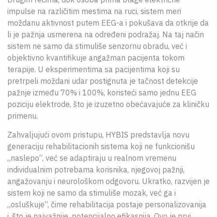
impulse na različitim mestima na ruci, sistem meri
moždanu aktivnost putem EEG-a i pokušava da otkrije da
li je pažnja usmerena na određeni podražaj. Na taj način
sistem ne samo da stimuliše senzornu obradu, već i
objektivno kvantifikuje angažman pacijenta tokom
terapije. U eksperimentima sa pacijentima koji su
pretrpeli moždani udar postignuta je tačnost detekcije
pažnje između 70% i 100%, koristeći samo jednu EEG
poziciju elektrode, što je izuzetno obećavajuće za kliničku
primenu.
Zahvaljujući ovom pristupu, HYBIS predstavlja novu
generaciju rehabilitacionih sistema koji ne funkcionišu
„naslepo“, već se adaptiraju u realnom vremenu
individualnim potrebama korisnika, njegovoj pažnji,
angažovanju i neurološkom odgovoru. Ukratko, razvijen je
sistem koji ne samo da stimuliše mozak, već ga i
„osluškuje“, čime rehabilitacija postaje personalizovanija
i, što je najvažnije, potencijalno efikasnija. Ovo je prvi