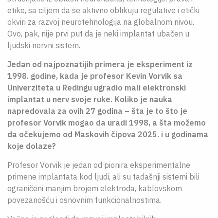
etike, sa ciljem da se aktivno oblikuju regulative i etički
okviri za razvoj neurotehnologija na globalnom nivou.
Ovo, pak, nije prvi put da je neki implantat ubačen u
ljudski nervni sistem.
Jedan od najpoznatijih primera je eksperiment iz
1998. godine, kada je profesor Kevin Vorvik sa
Univerziteta u Redingu ugradio mali elektronski
implantat u nerv svoje ruke. Koliko je nauka
napredovala za ovih 27 godina – šta je to što je
profesor Vorvik mogao da uradi 1998, a šta možemo
da očekujemo od Maskovih čipova 2025. i u godinama
koje dolaze?
Profesor Vorvik je jedan od pionira eksperimentalne
primene implantata kod ljudi, ali su tadašnji sistemi bili
ograničeni manjim brojem elektroda, kablovskom
povezanošću i osnovnim funkcionalnostima.