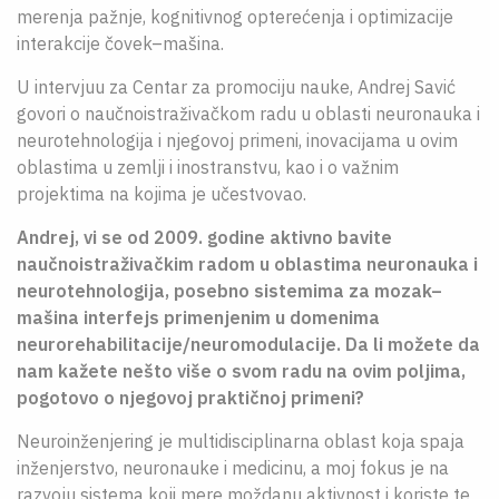
merenja pažnje, kognitivnog opterećenja i optimizacije
interakcije čovek–mašina.
U intervjuu za Centar za promociju nauke, Andrej Savić
govori o naučnoistraživačkom radu u oblasti neuronauka i
neurotehnologija i njegovoj primeni, inovacijama u ovim
oblastima u zemlji i inostranstvu, kao i o važnim
projektima na kojima je učestvovao.
Andrej, vi se od 2009. godine aktivno bavite
naučnoistraživačkim radom u oblastima neuronauka i
neurotehnologija, posebno sistemima za mozak–
mašina interfejs primenjenim u domenima
neurorehabilitacije/neuromodulacije.
Da li možete da
nam kažete nešto više o svom radu na ovim poljima,
pogotovo o njegovoj praktičnoj primeni?
Neuroinženjering je multidisciplinarna oblast koja spaja
inženjerstvo, neuronauke i medicinu, a moj fokus je na
razvoju sistema koji mere moždanu aktivnost i koriste te