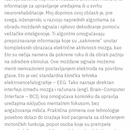
informacije za upravljanje uređajima ili u svrhu
neurorehabilitacije. Moj doprinos ovoj oblasti je, pre
svega, inženjerski, u razvoju naprednih algoritama za
obradu moždanih signala i njihovo dekodiranje pomoću
veštačke inteligencije. Ti algoritmi omogućavaju
prepoznavanje informacija koje su „sakrivene“ unutar
kompleksnih obrazaca električne aktivnosti mozga, kao
što su nečija namera da pokrene ruku ili da obrati pažnju
na određeni stimulus. Ove moždane signale možemo
meriti neinvazivnim postavljanjem elektroda na površinu
glave, što je već standardna klinička tehnika
elektroencefalografije – EEG. Tako nastaje direktan
interfejs između mozga i računara (engl. Brain–Computer
Interface – BCI), koji omogućava korisniku da upravlja
uređajima isključivo mentalnim fokusom, bez
angažovanja mišića. Praktična primena ove tehnologije
posebno dolazi do izražaja kod pacijenata sa oštećenjem
motoričkih funkcija, poput osoba koje su pretrpele