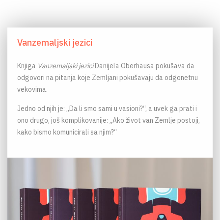
Vanzemaljski jezici
Knjiga
Vanzemaljski jezici
Danijela Oberhausa pokušava da
odgovori na pitanja koje Zemljani pokušavaju da odgonetnu
vekovima.
Jedno od njih je: „Da li smo sami u vasioni?“, a uvek ga prati i
ono drugo, još komplikovanije: „Ako život van Zemlje postoji,
kako bismo komunicirali sa njim?“