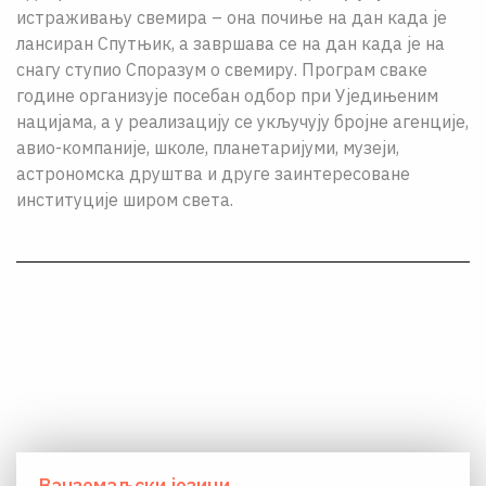
истраживању свемира – она почиње на дан када је
лансиран Спутњик, а завршава се на дан када је на
снагу ступио Споразум о свемиру. Програм сваке
године организује посебан одбор при Уједињеним
нацијама, а у реализацију се укључују бројне агенције,
авио-компаније, школе, планетаријуми, музеји,
астрономска друштва и друге заинтересоване
институције широм света.
Ванземаљски језици