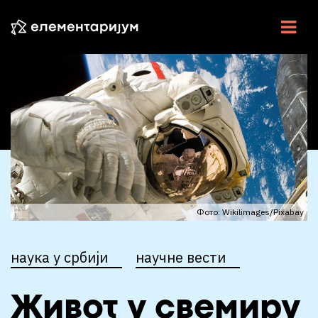
НАУКА У СРБИЈИ
НАУЧНЕ ВЕСТИ
У ЦЕНТРУ
ЕСЕЈИ
ИНТЕРВЈУ
Фото: Wikilimages/Pixabay
ЕЛЕМЕНТИ
наука у србији
научне вести
ВИДЕО
РАДИО
Живот у свемиру