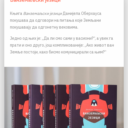
Књига
Ванземаљски језици
Данијела Оберхауса
покушава да одговори на питања које Земљани
покушавају да одгонетну вековима.
Једно од њих је: „Да ли смо сами у васиони?“, а увек га
прати и оно друго, још компликованије: „Ако живот ван
Земље постоји, како бисмо комуницирали са њим?“