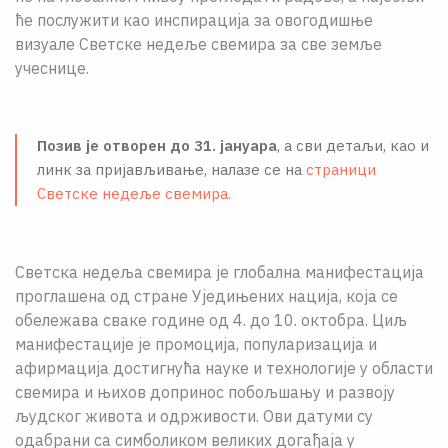
ће послужити као инспирација за овогодишње
визуале Светске недеље свемира за све земље
учеснице.
Позив је отворен до 31. јануара
, а сви детаљи, као и
линк за пријављивање, налазе се на
страници
Светске недеље свемира.
Светска недеља свемира је глобална манифестација
проглашена од стране Уједињених нација, која се
обележава сваке године од 4. до 10. октобра. Циљ
манифестације је промоција, популаризација и
афирмација достигнућа науке и технологије у области
свемира и њихов допринос побољшању и развоју
људског живота и одрживости. Ови датуми су
одабрани са симболиком великих догађаја у