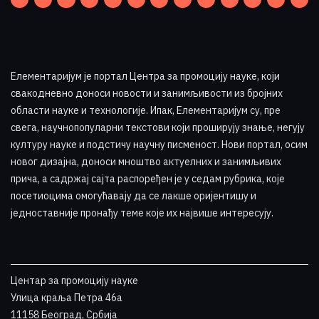
Елементаријум је портал Центра за промоцију науке
,
који
свакодневно доноси новости и занимљивости из бројних
области науке и технологије. Ипак, Елементаријум су, пре
свега, научнопопуларни текстови који проширују знање, негују
културу науке и подстичу научну писменост. Нови портал, осим
новог дизајна, доноси мноштво актуелних и занимљивих
прича, а садржај сајта распоређен је у седам рубрика, које
посетиоцима омогућавају да се лакше оријентишу и
једноставније пронађу теме које их највише интересују
.
Центар за промоцију науке
Улица краља Петра 46a
11158 Београд, Србија