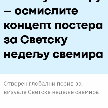
О НАМА
– осмислите
ЦПН
концепт постерa
LAT
за Светску
недељу свемира
Отворен глобални позив за
визуале Светске недеље свемира