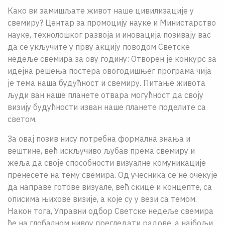
Како ви замишљате живот наше цивилизације у
свемиру? Центар за промоцију науке и Министарство
науке, технолошког развоја и иновација позивају вас
да се укључите у прву акцију поводом Светске
недеље свемира за ову годину: Отворен је конкурс за
идејна решења постера овогодишњег програма чија
је тема наша будућност и свемиру. Питање живота
људи ван наше планете отвара могућност да своју
визију будућности изван наше планете поделите са
светом.
За овај позив нису потребна формална знања и
вештине, већ искључиво љубав према свемиру и
жеља да своје способности визуaлне комуникације
пренесете на тему свемира. Од учесника се не очекује
да направе готове визуале, већ скице и концепте, са
описима њихове визије, а које су у вези са темом.
Након тога, Управни одбор Светске недеље свемира
ће на глобалном нивоу прегледати радове, а најбољи