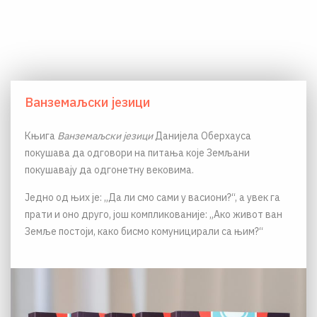
Ванземаљски језици
Књига
Ванземаљски језици
Данијела Оберхауса
покушава да одговори на питања које Земљани
покушавају да одгонетну вековима.
Једно од њих је: „Да ли смо сами у васиони?“, а увек га
прати и оно друго, још компликованије: „Ако живот ван
Земље постоји, како бисмо комуницирали са њим?“