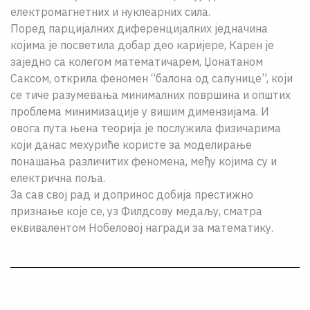
електромагнетних и нуклеарних сила.
Поред парцијалних диференцијалних једначина
којима је посветила добар део каријере, Карен је
заједно са колегом математичарем, Џонатаном
Саксом, открила феномен “балона од сапунице”, који
се тиче разумевања минималних површина и општих
проблема минимизације у вишим димензијама. И
овога пута њена теорија је послужила физичарима
који данас мехуриће користе за моделирање
понашања различитих феномена, међу којима су и
електрична поља.
За сав свој рад и допринос добија престижно
признање којe се, уз Филдсову медаљу, сматра
еквивалентом Нобеловој награди за математику.