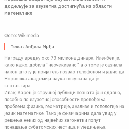
О НАМА
додељује за изузетна достигнућа из области
математике
ЦПН
LAT
Фото: Wikimedia
Текст: Анђела Мрђа
Награду вредну око 73 милиона динара, Иленбек је,
како каже, добила “неочекивано”, а о томе је сазнала
након што ју је пријатељ позвао телефоном и јавио да
Норвешка академија наука покушава да је
контактира.
Ипак, Карен је стручној публици позната још одавно,
посебно по изузетној способности превођења
проблема физике, геометрије, анализе и топологије на
језик математике. Тако је физичарима дала увид у
решења неких од највећих загонетки попут
понашања субатомских честица и уједињења