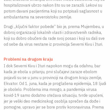
hospitalizovani ubrzo nakon što su se zarazili. Lekovi su
potom davani pacijentima koji su potpisali saglasnost u
ambulantama na severoistoku zemlje.
Drugi „ključni faktor pobede“ bio je, prema Mujembeu, u
dobroj organizaciji lokalnih vlasti i zdravstvenih radnika,
koji su dobro obučeni da rade svoj posao i koji su dali sve
od sebe da virus nestane iz provincija Severni Kivu i Ituri.
Problemi na drugom kraju
I dok Severni Kivu i Ituri napokon mogu da odahnu, bar
kada je ebola u pitanju, prvi slučajevi zaraze ebolom
pojavili su se u junu u provinciji na drugom kraju zemlje,
Ekvator. Od 1. juna, kada je proglašena epidemija, 18 ljudi
je obolelo. Problema ima mnogo, a pandemija virusa
kovid-19 samo dodatno otežava situaciju, tvrde upućeni,
jer je veliki deo medicinskog osoblja sprečen da dođe i
pomogne, upravo jer se bore protiv koronavirusa. Prema