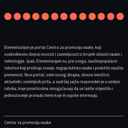
Elementarijum je portal Centra za promociju nauke
,
koji
svakodnevno donosi novosti i zanimljivosti iz brojnih oblasti nauke i
tehnologije. Ipak, Elementarijum su, pre svega, naučnopopularni
tekstovi koji proširuju znanje, neguju kulturu nauke i podstiču naučnu
pismenost. Novi portal, osim novog dizajna, donosi mnoštvo
aktuelnih i zanimljivih priča, a sadržaj sajta raspoređen je u sedam
rubrika, koje posetiocima omogućavaju da se lakše orijentišu i
jednostavnije pronađu teme koje ih najviše interesuju
.
Centar za promociju nauke