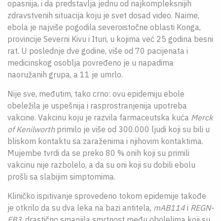
opasnija, i da predstavlja jednu od najkompleksnijih
zdravstvenih situacija koju je svet dosad video. Naime,
ebola je najviše pogodila severoistočne oblasti Konga,
provincije Severni Kivu i Ituri, u kojima već 25 godina besni
rat. U poslednje dve godine, više od 70 pacijenata i
medicinskog osoblja povređeno je u napadima
naoružanih grupa, a 11 je umrlo.
Nije sve, međutim, tako crno: ovu epidemiju ebole
obeležila je uspešnija i rasprostranjenija upotreba
vakcine. Vakcinu koju je razvila farmaceutska kuća
Merck
of Kenilworth
primilo je više od 300.000 ljudi koji su bili u
bliskom kontaktu sa zaraženima i njihovim kontaktima.
Mujembe tvrdi da se preko 80 % onih koji su primili
vakcinu nije razbolelo, a da su oni koji su dobili ebolu
prošli sa slabijim simptomima.
Kliničko ispitivanje sprovedeno tokom epidemije takođe
je otkrilo da su dva leka na bazi antitela,
mAB114
i
REGN-
EB3
, drastično smanjila smrtnost među obolelima koji su