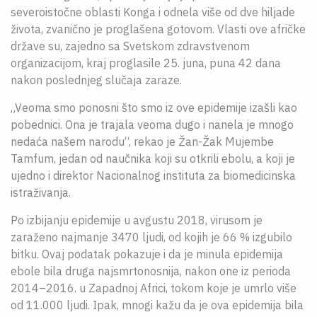
severoistočne oblasti Konga i odnela više od dve hiljade
života, zvanično je proglašena gotovom. Vlasti ove afričke
države su, zajedno sa Svetskom zdravstvenom
organizacijom, kraj proglasile 25. juna, puna 42 dana
nakon poslednjeg slučaja zaraze.
„Veoma smo ponosni što smo iz ove epidemije izašli kao
pobednici. Ona je trajala veoma dugo i nanela je mnogo
nedaća našem narodu“, rekao je Žan-Žak Mujembe
Tamfum, jedan od naučnika koji su otkrili ebolu, a koji je
ujedno i direktor Nacionalnog instituta za biomedicinska
istraživanja.
Po izbijanju epidemije u avgustu 2018, virusom je
zaraženo najmanje 3470 ljudi, od kojih je 66 % izgubilo
bitku. Ovaj podatak pokazuje i da je minula epidemija
ebole bila druga najsmrtonosnija, nakon one iz perioda
2014–2016. u Zapadnoj Africi, tokom koje je umrlo više
od 11.000 ljudi. Ipak, mnogi kažu da je ova epidemija bila