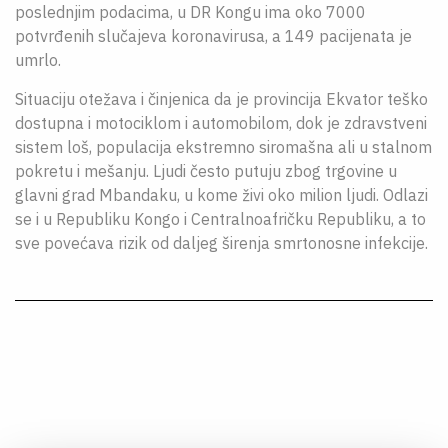
poslednjim podacima, u DR Kongu ima oko 7000
potvrđenih slučajeva koronavirusa, a 149 pacijenata je
umrlo.
Situaciju otežava i činjenica da je provincija Ekvator teško
dostupna i motociklom i automobilom, dok je zdravstveni
sistem loš, populacija ekstremno siromašna ali u stalnom
pokretu i mešanju. Ljudi često putuju zbog trgovine u
glavni grad Mbandaku, u kome živi oko milion ljudi. Odlazi
se i u Republiku Kongo i Centralnoafričku Republiku, a to
sve povećava rizik od daljeg širenja smrtonosne infekcije.