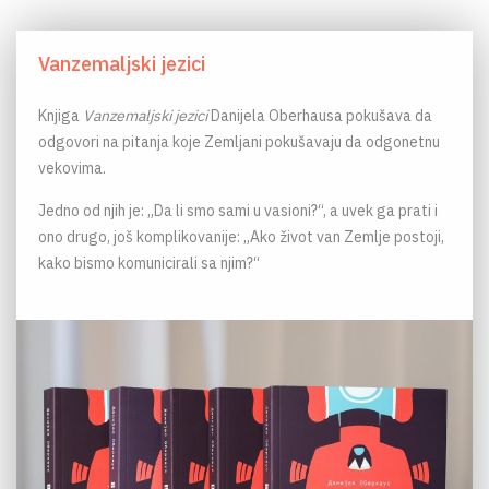
Vanzemaljski jezici
Knjiga
Vanzemaljski jezici
Danijela Oberhausa pokušava da
odgovori na pitanja koje Zemljani pokušavaju da odgonetnu
vekovima.
Jedno od njih je: „Da li smo sami u vasioni?“, a uvek ga prati i
ono drugo, još komplikovanije: „Ako život van Zemlje postoji,
kako bismo komunicirali sa njim?“