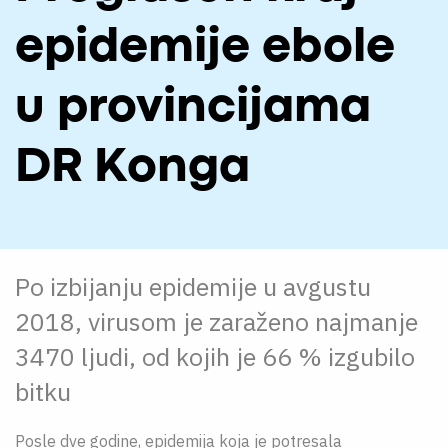
O NAMA
epidemije ebole
CPN
u provincijama
ЋИР
DR Konga
Po izbijanju epidemije u avgustu
2018, virusom je zaraženo najmanje
3470 ljudi, od kojih je 66 % izgubilo
bitku
Posle dve godine, epidemija koja je potresala