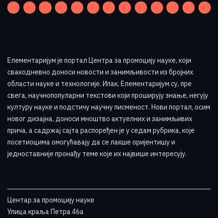
Елементаријум је портал Центра за промоцију науке
,
који
свакодневно доноси новости и занимљивости из бројних
области науке и технологије. Ипак, Елементаријум су, пре
свега, научнопопуларни текстови који проширују знање, негују
културу науке и подстичу научну писменост. Нови портал, осим
новог дизајна, доноси мноштво актуелних и занимљивих
прича, а садржај сајта распоређен је у седам рубрика, које
посетиоцима омогућавају да се лакше оријентишу и
једноставније пронађу теме које их највише интересују
.
Центар за промоцију науке
Улица краља Петра 46a