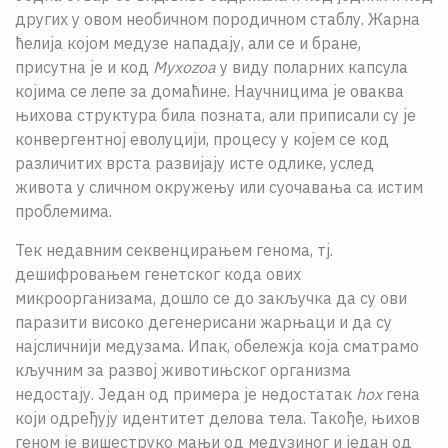
других у овом необичном породичном стаблу. Жарна
ћелија којом медузе нападају, али се и бране,
присутна је и код
Myxozoa
у виду поларних капсула
којима се лепе за домаћине. Научницима је оваква
њихова структура била позната, али приписали су је
конвергентној еволуцији, процесу у којем се код
различитих врста развијају исте одлике, услед
живота у сличном окружењу или суочавања са истим
проблемима.
Тек недавним секвенцирањем генома, тј.
дешифровањем генетског кода ових
микроорганизама, дошло се до закључка да су ови
паразити високо дегенерисани жарњаци и да су
најсличнији медузама. Ипак, обележја која сматрамо
кључним за развој животињског организма
недостају. Један од примера је недостатак
hox
гена
који одређују идентитет делова тела. Такође, њихов
геном је вишеструко мањи од медузиног и један од