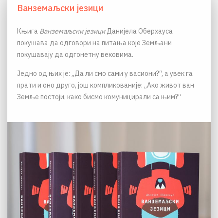
Ванземаљски језици
Књига
Ванземаљски језици
Данијела Оберхауса
покушава да одговори на питања које Земљани
покушавају да одгонетну вековима.
Једно од њих је: „Да ли смо сами у васиони?“, а увек га
прати и оно друго, још компликованије: „Ако живот ван
Земље постоји, како бисмо комуницирали са њим?“