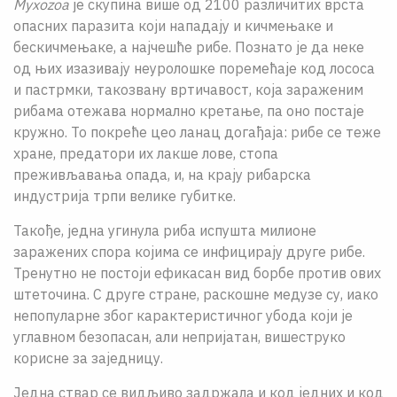
Myxozoa
је скупина више од 2100 различитих врста
опасних паразита који нападају и кичмењаке и
бескичмењаке, а најчешће рибе. Познато је да неке
од њих изазивају неуролошке поремећаје код лососа
и пастрмки, такозвану вртичавост, која зараженим
рибама отежава нормално кретање, па оно постаје
кружно. То покреће цео ланац догађаја: рибе се теже
хране, предатори их лакше лове, стопа
преживљавања опада, и, на крају рибарска
индустрија трпи велике губитке.
Такође, једна угинула риба испушта милионе
заражених спора којима се инфицирају друге рибе.
Тренутно не постоји ефикасан вид борбе против ових
штеточина. С друге стране, раскошне медузе су, иако
непопуларне због карактеристичног убода који је
углавном безопасан, али непријатан, вишеструко
корисне за заједницу.
Једна ствар се видљиво задржала и код једних и код