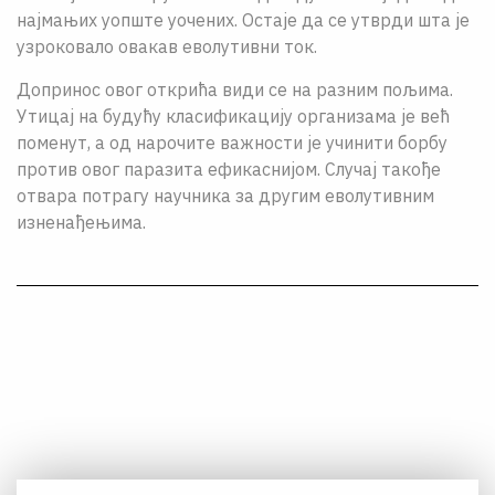
најмањих уопште уочених. Остаје да се утврди шта је
узроковало овакав еволутивни ток.
Допринос овог открића види се на разним пољима.
Утицај на будућу класификацију организама је већ
поменут, а од нарочите важности је учинити борбу
против овог паразита ефикаснијом. Случај такође
отвара потрагу научника за другим еволутивним
изненађењима.