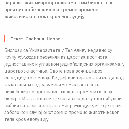
паразитских микроорганизама, тим биолога по
О НАМА
први пут забележио екстремне промене
животињског тела кроз еволуцију
ЦПН
LAT
Текст
: Слађана Шимрак
Биолози са Универзитета у Тел Авиву недавно су
групу
Myxozoa
преселили из царства протиста,
једноставних и углавном једноћелијских организама, у
царство животиња. Ово је нова вожња кроз
еволуцију током које ће дефиниција која каже да под
животињом подразумевамо макроскопске
вишећелијске организме, можда променити своје
оквире. Истраживање је показало да су ови сићушни
рибљи паразити заправо микро-медузе, и то је први
забележен случај екстремне промене животињског
тела кроз еволуцију.