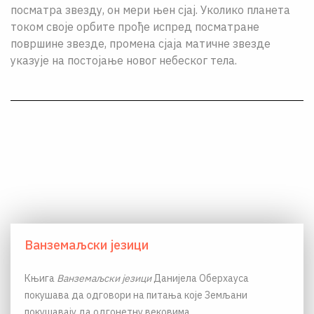
посматра звезду, он мери њен сјај. Уколико планета
током своје орбите прође испред посматране
површине звезде, промена сјаја матичне звезде
указује на постојање новог небеског тела.
Ванземаљски језици
Књига
Ванземаљски језици
Данијела Оберхауса
покушава да одговори на питања које Земљани
покушавају да одгонетну вековима.