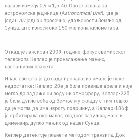
налази између 0,9 и 1,5
AU
. Ово jе ознака за
астрономске jединице (A
stronomical Unit
), где jе
jедан
AU
једнак просечноj удаљености Земље од
Сунца, што износи око 150 милиона километара.
Откад је лансиран 2009. године, фокус свемирског
телескопа Кеплер је проналажење мањих,
настањивих планета.
Ипак, све што jе до сада проналазио имало jе неке
недостатке: Кеплер-20е jе била превише врела и ниjе
могла да задржи ни воду ни атмосферу, Кеплер-22б
jе била дупло већа од Земље и у складу с тим тешко
да jе могла да има чврсту површину, а Кеплер-186ф
jе орбитирала око малог, хладног патуљка, масе и
димензиjа дупло мањих од нашег Сунца.
Кеплер детектује планете методом транзита. Док