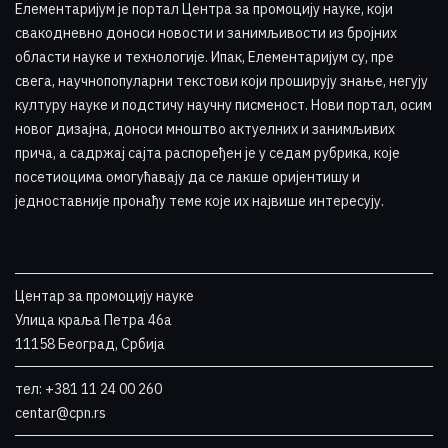
Елементаријум је портал Центра за промоцију науке
,
који
свакодневно доноси новости и занимљивости из бројних
области науке и технологије. Ипак, Елементаријум су, пре
свега, научнопопуларни текстови који проширују знање, негују
културу науке и подстичу научну писменост. Нови портал, осим
новог дизајна, доноси мноштво актуелних и занимљивих
прича, а садржај сајта распоређен је у седам рубрика, које
посетиоцима омогућавају да се лакше оријентишу и
једноставније пронађу теме које их највише интересују
.
Центар за промоцију науке
Улица краља Петра 46a
11158 Београд, Србија
тел: +381 11 24 00 260
centar@cpn.rs