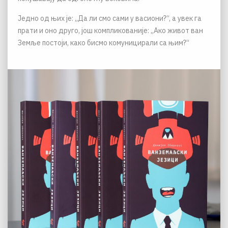
Једно од њих је: „Да ли смо сами у васиони?“, а увек га
прати и оно друго, још компликованије: „Ако живот ван
Земље постоји, како бисмо комуницирали са њим?“