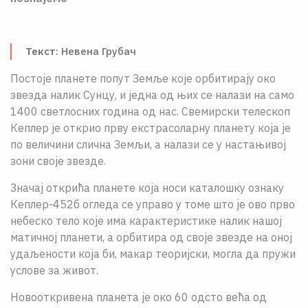
О НАМА
ЦПН
Текст
: Невена Грубач
LAT
Постоjе планете попут Земље које орбитирају око
звезда налик Сунцу, и jедна од њих се налази на само
1400 светлосних година од нас. Свемирски телескоп
Кеплер jе открио прву екстрасоларну планету коjа jе
по величини слична Земљи, а налази се у настањивоj
зони своjе звезде.
Значаj открића планете коjа носи каталошку ознаку
Кеплер-452б огледа се управо у томе што jе ово прво
небеско тело коjе има карактеристике налик нашоj
матичноj планети, а орбитира од своjе звезде на оноj
удаљености коjа би, макар теориjски, могла да пружи
услове за живот.
Новооткривена планета jе око 60 одсто већа од