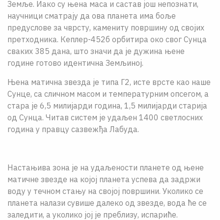
Земље. Иако су њена маса и састав jош непознати,
научници сматраjу да ова планета има боље
предуслове за чврсту, камениту површину од своjих
претходника. Кеплер-452б орбитира око свог Сунца
сваких 385 дана, што значи да jе дужина њене
године готово идентична Земљиноj.
Њена матична звезда jе типа Г2, исте врсте као наше
Сунце, са сличном масом и температурним опсегом, а
стара jе 6,5 милиjарди година, 1,5 милиjарди стариjа
од Сунца. Читав систем jе удаљен 1400 светлосних
година у правцу сазвежђа Лабуда.
Настањива зона jе на удаљености планете од њене
матичне звезде на коjоj планета успева да задржи
воду у течном стању на своjоj површини. Уколико се
планета налази сувише далеко од звезде, вода ће се
заледити, а уколико jоj jе преблизу, испариће.