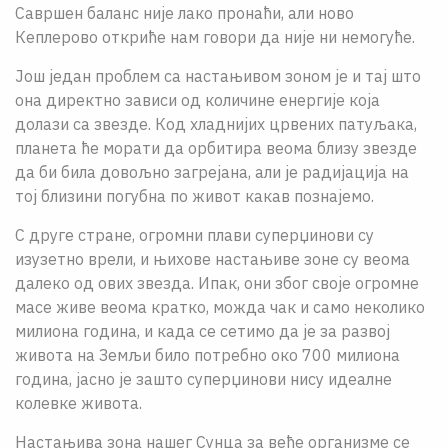
Савршен баланс није лако пронаћи, али ново
Кеплерово откриће нам говори да ниjе ни немогуће.
Још један проблем са настањивом зоном jе и таj што
она директно зависи од количине енергиjе коjа
долази са звезде. Код хладниjих црвених патуљака,
планета ће морати да орбитира веома близу звезде
да би била довољно загреjана, али jе радиjациjа на
тоj близини погубна по живот какав познаjемо.
С друге стране, огромни плави суперџинови су
изузетно врели, и њихове настањиве зоне су веома
далеко од ових звезда. Ипак, они због своjе огромне
масе живе веома кратко, можда чак и само неколико
милиона година, и када се сетимо да jе за развоj
живота на Земљи било потребно око 700 милиона
година, jасно jе зашто суперџинови нису идеалне
колевке живота.
Настањива зона нашег Сунца за веће организме се