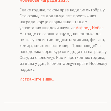
Нобелове награде 2017.
Сваке године, током прве недеље октобра у
Стокхолму се додељује пет престижних
награда које је својим завештањем
успоставио шведски научник
Алфред Нобел
.
Награде се саопштавају од понедељка до
петка, увек истим редом: медицина, физика,
хемија, књижевност и мир. Првог следећег
понедељка објављује се и додатна награда у
Ослу, за економију. Као и претходних година,
из дана у дан, Елементаријум прати Нобелову
недељу.
Истражите више…