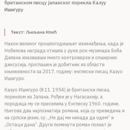
британском писцу јапанског порекла Казуу
О НАМА
Ишигуру
ЦПН
LAT
Текст
: Љиљана Илић
Након великог прошлогодишњег изненађења, када је
Нобелова награда отишла у руке рок-музичара Боба
Дилана изазвавши много контроверзи и опширних
диксусија, проглашен је добитник из области
књижевности за 2017. годину: енглески писац Казуо
Ишигуро.
Казуо Ишигуро (8.11. 1954) је британски писац
пореклом из Јапана. Рођен је у Нагасакију, а
породица му се преселила у Енглеску 1960. године.
Његова два најпознатија романа, која су преведена и
на српски језик, су: „Не дај ми никада да одем“ и
„Остаци дана“. Други поменути роман познат је