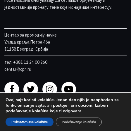
посетиоцима омогућавају да се лакше оријентишу и
једноставније пронађу теме које их највише интересују
.
Центар за промоцију науке
Улица краља Петра 46a
11158 Београд, Србија
тел: +381 11 24 00 260
centar@cpn.rs
Ovaj sajt koristi kolačiće. Jedan deo njih je neophodan za
funkcionisanje sajta, ali postoje i oni opcioni. Izaberi
podešavanje kolačića koje ti odgovara.
Prihvatam sve kolačiće
Podešavanje kolačića