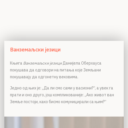
Ванземаљски језици
Књига
Ванземаљски језици
Данијела Оберхауса
покушава да одговори на питања које Земљани
покушавају да одгонетну вековима.
Једно од њих је: „Да ли смо сами у васиони?“, а увек га
прати и оно друго, још компликованије: „Ако живот ван
Земље постоји, како бисмо комуницирали са њим?“