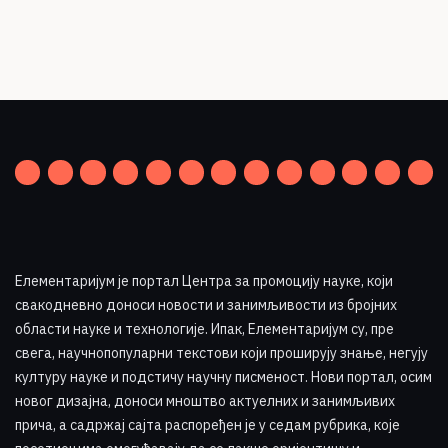
Елементаријум је портал Центра за промоцију науке
,
који
свакодневно доноси новости и занимљивости из бројних
области науке и технологије. Ипак, Елементаријум су, пре
свега, научнопопуларни текстови који проширују знање, негују
културу науке и подстичу научну писменост. Нови портал, осим
новог дизајна, доноси мноштво актуелних и занимљивих
прича, а садржај сајта распоређен је у седам рубрика, које