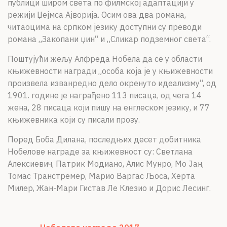
публици широм света по филмској адаптацији у
режији Џејмса Ајворија. Осим ова два романа,
читаоцима на српком језику доступни су преводи
романа „Закопани џин“ и „Сликар подземног света“.
Поштујући жељу Алфреда Нобела да се у области
књижевности награди „особа која је у књижевности
произвела изванредно дело окренуто идеализму“, од
1901. године је награђено 113 писаца, од чега 14
жена, 28 писаца који пишу на енглеском језику, и 77
књижевника који су писали прозу.
Поред Боба Дилана, последњих десет добитника
Нобелове награде за књижевност су: Светлана
Алексиевич, Патрик Модиано, Алис Мунро, Мо Јан,
Томас Транстремер, Марио Варгас Љоса, Херта
Милер, Жан-Мари Гистав Ле Клезио и Дорис Лесинг.