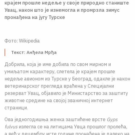
крајем прошле недеље у своје природно станиште
О НАМА
Увац, након што је изнемогла и промрзла зимус
пронађена на југу Турске
ЦПН
LAT
Фото: Wikipedia
Текст: Анђела Мрђа
Добрила, којa је име добила по свом мирном и
умиљатом карактеру, слетела је крајем прошле
недеље авионом из Турске у Београд, одакле је након
ветеринарског прегледа враћена у Специјални
резерват Увац, објавило је Министарство за заштиту
животне средине на својој званичној интернет
страници.
Ова једногодишња женка заштићене врсте
Gyps
fulvus
излегла се на литицама Увца прошлог пролећа,
а већ у децембру исте године пронађена је далеко на