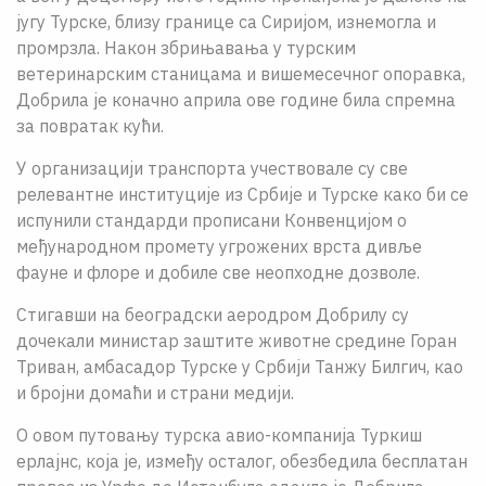
југу Турске, близу границе са Сиријом, изнемогла и
промрзла. Након збрињавања у турским
ветеринарским станицама и вишемесечног опоравка,
Добрила је коначно априла ове године била спремна
за повратак кући.
У организацији транспорта учествовале су све
релевантне институције из Србије и Турске како би се
испунили стандарди прописани Конвенцијом о
међународном промету угрожених врста дивље
фауне и флоре и добиле све неопходне дозволе.
Стигавши на београдски аеродром Добрилу су
дочекали министар заштите животне средине Горан
Триван, амбасадор Турске у Србији Танжу Билгич, као
и бројни домаћи и страни медији.
О овом путовању турска авио-компанија Туркиш
ерлајнс, која је, између осталог, обезбедила бесплатан