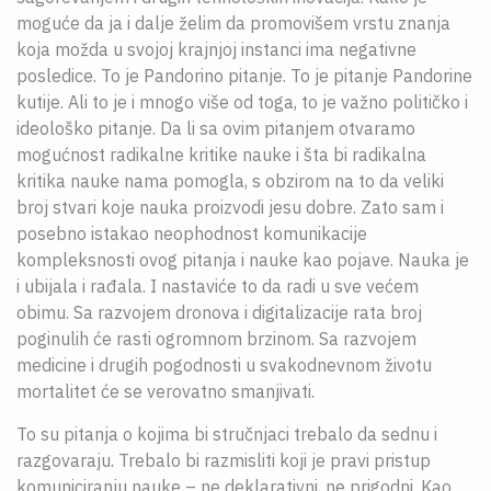
moguće da ja i dalje želim da promovišem vrstu znanja
koja možda u svojoj krajnjoj instanci ima negativne
posledice. To je Pandorino pitanje. To je pitanje Pandorine
kutije. Ali to je i mnogo više od toga, to je važno političko i
ideološko pitanje. Da li sa ovim pitanjem otvaramo
mogućnost radikalne kritike nauke i šta bi radikalna
kritika nauke nama pomogla, s obzirom na to da veliki
broj stvari koje nauka proizvodi jesu dobre. Zato sam i
posebno istakao neophodnost komunikacije
kompleksnosti ovog pitanja i nauke kao pojave. Nauka je
i ubijala i rađala. I nastaviće to da radi u sve većem
obimu. Sa razvojem dronova i digitalizacije rata broj
poginulih će rasti ogromnom brzinom. Sa razvojem
medicine i drugih pogodnosti u svakodnevnom životu
mortalitet će se verovatno smanjivati.
To su pitanja o kojima bi stručnjaci trebalo da sednu i
razgovaraju. Trebalo bi razmisliti koji je pravi pristup
komuniciranju nauke – ne deklarativni, ne prigodni. Kao