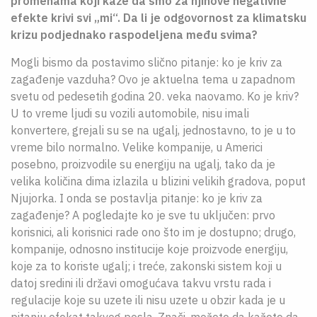
promenama koji kaže da smo za njihove negativne
efekte krivi svi „mi“. Da li je odgovornost za klimatsku
krizu podjednako raspodeljena među svima?
Mogli bismo da postavimo slično pitanje: ko je kriv za
zagađenje vazduha? Ovo je aktuelna tema u zapadnom
svetu od pedesetih godina 20. veka naovamo. Ko je kriv?
U to vreme ljudi su vozili automobile, nisu imali
konvertere, grejali su se na ugalj, jednostavno, to je u to
vreme bilo normalno. Velike kompanije, u Americi
posebno, proizvodile su energiju na ugalj, tako da je
velika količina dima izlazila u blizini velikih gradova, poput
Njujorka. I onda se postavlja pitanje: ko je kriv za
zagađenje? A pogledajte ko je sve tu uključen: prvo
korisnici, ali korisnici rade ono što im je dostupno; drugo,
kompanije, odnosno institucije koje proizvode energiju,
koje za to koriste ugalj; i treće, zakonski sistem koji u
datoj sredini ili državi omogućava takvu vrstu rada i
regulacije koje su uzete ili nisu uzete u obzir kada je u
pitanju efekat takvog posla. Znači, možete da kažete da