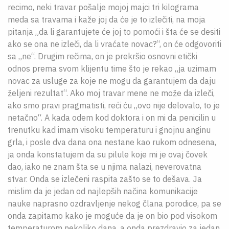
recimo, neki travar pošalje mojoj majci tri kilograma
meda sa travama i kaže joj da će je to izlečiti, na moja
pitanja „da li garantujete će joj to pomoći i šta će se desiti
ako se ona ne izleči, da li vraćate novac?“, on će odgovoriti
sa „ne“. Drugim rečima, on je prekršio osnovni etički
odnos prema svom klijentu time što je rekao „ja uzimam
novac za usluge za koje ne mogu da garantujem da daju
željeni rezultat“. Ako moj travar mene ne može da izleči,
ako smo pravi pragmatisti, reći ću „ovo nije delovalo, to je
netačno“. A kada odem kod doktora i on mi da penicilin u
trenutku kad imam visoku temperaturu i gnojnu anginu
grla, i posle dva dana ona nestane kao rukom odnesena,
ja onda konstatujem da su pilule koje mi je ovaj čovek
dao, iako ne znam šta se u njima nalazi, neverovatna
stvar. Onda se izlečeni raspita zašto se to dešava. Ja
mislim da je jedan od najlepših načina komunikacije
nauke naprasno ozdravljenje nekog člana porodice, pa se
onda zapitamo kako je moguće da je on bio pod visokom
temperaturom nekoliko dana, a onda prezdravio za jedan