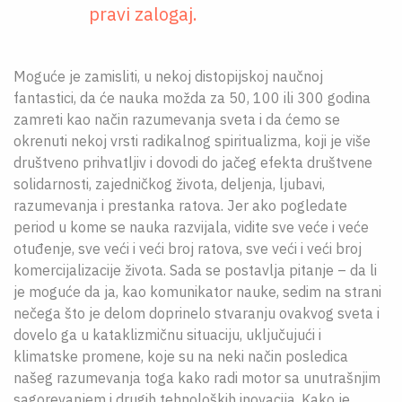
pravi zalogaj.
Moguće je zamisliti, u nekoj distopijskoj naučnoj
fantastici, da će nauka možda za 50, 100 ili 300 godina
zamreti kao način razumevanja sveta i da ćemo se
okrenuti nekoj vrsti radikalnog spiritualizma, koji je više
društveno prihvatljiv i dovodi do jačeg efekta društvene
solidarnosti, zajedničkog života, deljenja, ljubavi,
razumevanja i prestanka ratova. Jer ako pogledate
period u kome se nauka razvijala, vidite sve veće i veće
otuđenje, sve veći i veći broj ratova, sve veći i veći broj
komercijalizacije života. Sada se postavlja pitanje – da li
je moguće da ja, kao komunikator nauke, sedim na strani
nečega što je delom doprinelo stvaranju ovakvog sveta i
dovelo ga u kataklizmičnu situaciju, uključujući i
klimatske promene, koje su na neki način posledica
našeg razumevanja toga kako radi motor sa unutrašnjim
sagorevanjem i drugih tehnoloških inovacija. Kako je