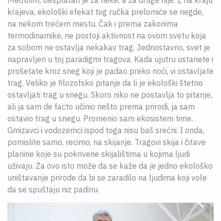
krajeva, ekološki efekat tog ručka prelomiće se negde,
na nekom trećem mestu. Čak i prema zakonima
termodinamike, ne postoji aktivnost na ovom svetu koja
za sobom ne ostavlja nekakav trag. Jednostavno, svet je
napravljen u toj paradigmi tragova. Kada ujutru ustanete i
prošetate kroz sneg koji je padao preko noći, vi ostavljate
trag. Veliko je filozofsko pitanje da li je ekološki štetno
ostavljati trag u snegu. Skoro niko ne postavlja to pitanje,
ali ja sam de facto učinio nešto prema prirodi, ja sam
ostavio trag u snegu. Promenio sam ekosistem time.
Gmizavci i vodozemci ispod toga nisu baš srećni. I onda,
pomislite samo, recimo, na skijanje. Tragovi skija i čitave
planine koje su pokrivene skijalištima u kojima ljudi
uživaju. Za ovo isto može da se kaže da je jedno ekološko
uništavanje prirode da bi se zaradilo na ljudima koji vole
da se spuštaju niz padinu.