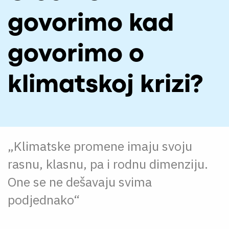
O NAMA
govorimo kad
CPN
govorimo o
ЋИР
klimatskoj krizi?
„Klimatske promene imaju svoju
rasnu, klasnu, pa i rodnu dimenziju.
One se ne dešavaju svima
podjednako“