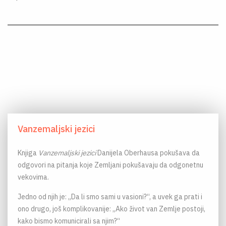
Vanzemaljski jezici
Knjiga
Vanzemaljski jezici
Danijela Oberhausa pokušava da
odgovori na pitanja koje Zemljani pokušavaju da odgonetnu
vekovima.
Jedno od njih je: „Da li smo sami u vasioni?“, a uvek ga prati i
ono drugo, još komplikovanije: „Ako život van Zemlje postoji,
kako bismo komunicirali sa njim?“