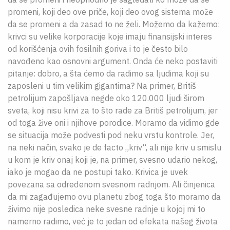
promeni, koji deo ove priče, koji deo ovog sistema može
da se promeni a da zasad to ne želi. Možemo da kažemo:
krivci su velike korporacije koje imaju finansijski interes
od korišćenja ovih fosilnih goriva i to je često bilo
navođeno kao osnovni argument. Onda će neko postaviti
pitanje: dobro, a šta ćemo da radimo sa ljudima koji su
zaposleni u tim velikim gigantima? Na primer, Britiš
petrolijum zapošljava negde oko 120.000 ljudi širom
sveta, koji nisu krivi za to što rade za Britiš petrolijum, jer
od toga žive oni i njihove porodice. Moramo da vidimo gde
se situacija može podvesti pod neku vrstu kontrole. Jer,
na neki način, svako je de facto „kriv“, ali nije kriv u smislu
u kom je kriv onaj koji je, na primer, svesno udario nekog,
iako je mogao da ne postupi tako. Krivica je uvek
povezana sa određenom svesnom radnjom. Ali činjenica
da mi zagađujemo ovu planetu zbog toga što moramo da
živimo nije posledica neke svesne radnje u kojoj mi to
namerno radimo, već je to jedan od efekata našeg života