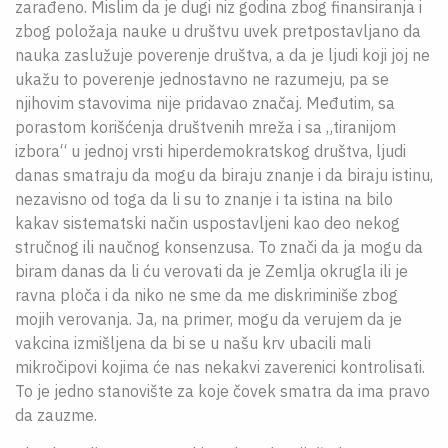
zarađeno. Mislim da je dugi niz godina zbog finansiranja i
zbog položaja nauke u društvu uvek pretpostavljano da
nauka zaslužuje poverenje društva, a da je ljudi koji joj ne
ukažu to poverenje jednostavno ne razumeju, pa se
njihovim stavovima nije pridavao značaj. Međutim, sa
porastom korišćenja društvenih mreža i sa „tiranijom
izbora“ u jednoj vrsti hiperdemokratskog društva, ljudi
danas smatraju da mogu da biraju znanje i da biraju istinu,
nezavisno od toga da li su to znanje i ta istina na bilo
kakav sistematski način uspostavljeni kao deo nekog
stručnog ili naučnog konsenzusa. To znači da ja mogu da
biram danas da li ću verovati da je Zemlja okrugla ili je
ravna ploča i da niko ne sme da me diskriminiše zbog
mojih verovanja. Ja, na primer, mogu da verujem da je
vakcina izmišljena da bi se u našu krv ubacili mali
mikročipovi kojima će nas nekakvi zaverenici kontrolisati.
To je jedno stanovište za koje čovek smatra da ima pravo
da zauzme.