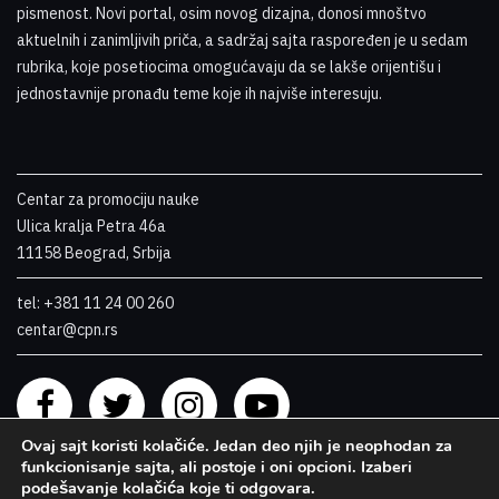
pismenost. Novi portal, osim novog dizajna, donosi mnoštvo
aktuelnih i zanimljivih priča, a sadržaj sajta raspoređen je u sedam
rubrika, koje posetiocima omogućavaju da se lakše orijentišu i
jednostavnije pronađu teme koje ih najviše interesuju
.
Centar za promociju nauke
Ulica kralja Petra 46a
11158 Beograd, Srbija
tel: +381 11 24 00 260
centar@cpn.rs
Ovaj sajt koristi kolačiće. Jedan deo njih je neophodan za
funkcionisanje sajta, ali postoje i oni opcioni. Izaberi
podešavanje kolačića koje ti odgovara.