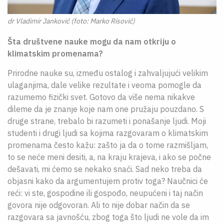
dr Vladimir Janković (foto: Marko Risović)
Šta društvene nauke mogu da nam otkriju o
klimatskim promenama?
Prirodne nauke su, između ostalog i zahvaljujući velikim
ulaganjima, dale velike rezultate i veoma pomogle da
razumemo fizički svet. Gotovo da više nema nikakve
dileme da je znanje koje nam one pružaju pouzdano. S
druge strane, trebalo bi razumeti i ponašanje ljudi. Moji
studenti i drugi ljudi sa kojima razgovaram o klimatskim
promenama često kažu: zašto ja da o tome razmišljam,
to se neće meni desiti, a, na kraju krajeva, i ako se počne
dešavati, mi ćemo se nekako snaći. Sad neko treba da
objasni kako da argumentujem protiv toga? Naučnici će
reći: vi ste, gospodine ili gospođo, neupućeni i taj način
govora nije odgovoran. Ali to nije dobar način da se
razgovara sa javnošću, zbog toga što ljudi ne vole da im