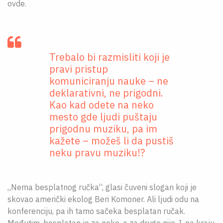
ovde.
Trebalo bi razmisliti koji je
pravi pristup
komuniciranju nauke – ne
deklarativni, ne prigodni.
Kao kad odete na neko
mesto gde ljudi puštaju
prigodnu muziku, pa im
kažete – možeš li da pustiš
neku pravu muziku!?
„Nema besplatnog ručka“, glasi čuveni slogan koji je
skovao američki ekolog Beri Komoner. Ali ljudi odu na
konferenciju, pa ih tamo sačeka besplatan ručak.
Međutim, besplatan je za neke, a za druge nije. I, na kraju