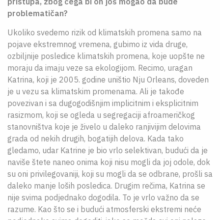
pristupa, zbog čega bi on još mogao da bude
problematičan?
Ukoliko svedemo rizik od klimatskih promena samo na
pojave ekstremnog vremena, gubimo iz vida druge,
ozbiljnije posledice klimatskih promena, koje uopšte ne
moraju da imaju veze sa ekologijom. Recimo, uragan
Katrina, koji je 2005. godine uništio Nju Orleans, doveden
je u vezu sa klimatskim promenama. Ali je takođe
povezivan i sa dugogodišnjim implicitnim i eksplicitnim
rasizmom, koji se ogleda u segregaciji afroameričkog
stanovništva koje je živelo u daleko ranjivijim delovima
grada od nekih drugih, bogatijih delova. Kada tako
gledamo, udar Katrine je bio vrlo selektivan, budući da je
naviše štete naneo onima koji nisu mogli da joj odole, dok
su oni privilegovaniji, koji su mogli da se odbrane, prošli sa
daleko manje loših posledica. Drugim rečima, Katrina se
nije svima podjednako dogodila. To je vrlo važno da se
razume. Kao što se i budući atmosferski ekstremi neće