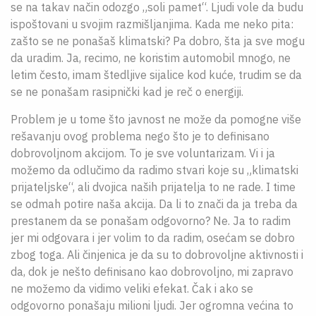
se na takav način odozgo „soli pamet“. Ljudi vole da budu
ispoštovani u svojim razmišljanjima. Kada me neko pita:
zašto se ne ponašaš klimatski? Pa dobro, šta ja sve mogu
da uradim. Ja, recimo, ne koristim automobil mnogo, ne
letim često, imam štedljive sijalice kod kuće, trudim se da
se ne ponašam rasipnički kad je reč o energiji.
Problem je u tome što javnost ne može da pomogne više
rešavanju ovog problema nego što je to definisano
dobrovoljnom akcijom. To je sve voluntarizam. Vi i ja
možemo da odlučimo da radimo stvari koje su „klimatski
prijateljske“, ali dvojica naših prijatelja to ne rade. I time
se odmah potire naša akcija. Da li to znači da ja treba da
prestanem da se ponašam odgovorno? Ne. Ja to radim
jer mi odgovara i jer volim to da radim, osećam se dobro
zbog toga. Ali činjenica je da su to dobrovoljne aktivnosti i
da, dok je nešto definisano kao dobrovoljno, mi zapravo
ne možemo da vidimo veliki efekat. Čak i ako se
odgovorno ponašaju milioni ljudi. Jer ogromna većina to