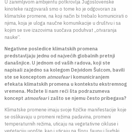
U zanimljivom ambijentu potkrovlja Jugoslovenske
kinoteke razgovarali smo o tome ko je odgovoran za
klimatske promene, na koji način bi trebalo komunicirati o
njima, koja je uloga naučne komunikacije u društvu i sa
kojim se sve izazovima suočava poduhvat „otvaranja
nauke“.
Negativne posledice klimatskih promena
predstavljaju jednu od najvećih globalnih
pretnji
današnjice. U jednom od vaših radova, koji ste
napisali zajedno sa kolegom
Dejvidom Šulcom, bavili
ste se konceptom
atmosfear
i komuniciranjem
efekata klimatskih promena u kontekstu ekstremnog
vremena. Možete li nam reći šta podrazumeva
koncept
atmosfear
i zašto se njemu često
pribegava?
Klimatske promene imaju svoje fizičke manifestacije koje
se oslikavaju u promeni režima padavina, promeni
temperaturnih režima, uticaju na vegetativne cikluse i
vegetaciju uopšte, kao i uticaju na floru, faunu i ljudski