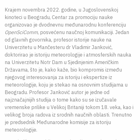
Krajem novembra 2022. godine, u Jugoslovenskoj
kinoteci u Beogradu, Centar za promociju nauke
organizovao je dvodnevnu međunarodnu konferenciju
OpenSciComm
, posvećenu naučnoj komunikaciji. Jedan
od glavnih govornika, profesor istorije nauke na
Univerzitetu u Mančesteru dr Vladimir Janković,
doktorirao je istoriju meteorologije i atmosferskih nauka
na Univerzitetu Notr Dam u Sjedinjenim Američkim
Državama, što je, kako kaže, bio kompromis između
njegovog interesovanja za istoriju i ekspertize iz
meteorologije, koju je stekao na osnovnim studijama u
Beogradu. Profesor Janković autor je jedne od
najznačajnijih studija o tome kako su se izučavale
vremenske prilike u Velikoj Britaniji tokom 18. veka, kao i
velikog broja radova iz srodnih naučnih oblasti. Trenutno
je predsednik Međunarodne komisije za istoriju
meteorologije.