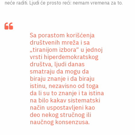
neće raditi. Ljudi će prosto reći: nemam vremena za to.
Sa porastom korišćenja
društvenih mreža i sa
„tiranijom izbora“ u jednoj
vrsti hiperdemokratskog
društva, ljudi danas
smatraju da mogu da
biraju znanje i da biraju
istinu, nezavisno od toga
da li su to znanje i ta istina
na bilo kakav sistematski
način uspostavljeni kao
deo nekog stručnog ili
naučnog konsenzusa.