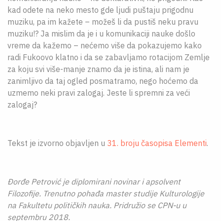
kad odete na neko mesto gde ljudi puštaju prigodnu
muziku, pa im kažete – možeš li da pustiš neku pravu
muziku!? Ja mislim da je i u komunikaciji nauke došlo
vreme da kažemo – nećemo više da pokazujemo kako
radi Fukoovo klatno i da se zabavljamo rotacijom Zemlje
za koju svi više-manje znamo da je istina, ali nam je
zanimljivo da taj ogled posmatramo, nego hoćemo da
uzmemo neki pravi zalogaj. Jeste li spremni za veći
zalogaj?
Tekst je izvorno objavljen u
31. broju časopisa Elementi
.
Đorđe Petrović je diplomirani novinar i apsolvent
Filozofije. Trenutno pohađa master studije Kulturologije
na Fakultetu političkih nauka. Pridružio se CPN-u u
septembru 2018.