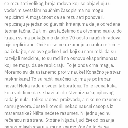
se rezultati velikog broja radova koji se objavljuju u
vodećim svetskim naučnim časopisima ne mogu
replicirati. A mogućnost da se rezultati ponove ili
repliciraju je jedan od glavnih kriterijuma da je određena
teorija tačna. Da li mi zaista želimo da otvorimo nauku do
kraja i svima pokažemo da oko 70 odsto naučnih radova
nije replicirano. Oni koji se ne razumeju u nauku reći će –
pa čekajte, sve ove godine ljudi koji su nam rekli da su
razvijali medicinu, to su radili na osnovu eksperimenata
koji ne mogu da se repliciraju. To je onda crna magija.
Moramo svi da ustanemo protiv nauke! Konačno je stvar
raskrinkana! To su radili naučnici kojima je potreban
novac! Neka rade u svojoj laboratoriji. To je jedna klika
koja voli time da se bavi, ali društveni značaj njihovog
rada je nula. Toliko radova proizvode, a niko ne razume o
čemu govore. Jeste li otvorili nekad naučni časopis iz
matematike? Ništa nećete razumeti. Ni jednu jedinu
rečenicu niti stranu. Stotine hiljada ljudi živi od pisanja
nerazumljivih stvari, a mi ne znamo gde će to da se