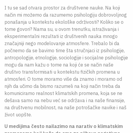
I tu se sad otvara prostor za društvene nauke. Na koji
način mi možemo da razumemo psihologiju dobrovoljnog
ponašanja u kontekstu ekološke održivosti? Koliko se o
tome govori? Nama su, u ovom trenutku, istraživanja i
eksperimentalni rezultati iz društvenih nauka mnogo
značajniji nego modelovanje atmosfere. Trebalo bi da
počnemo da se bavimo time šta stručnjaci iz psihologije,
antropologije, etnologije, sociologije i socijalne psihologije
mogu da nam kažu o tome na koji će se način naše
društvo transformisati u kontekstu fizičkih promena u
atmosferi. O tome moramo više da znamo i moramo od
njih da učimo da bismo razumeli na koji način treba da
komuniciramo realnost klimatskih promena, koja se ne
dešava samo na nebu već se održava i na naše finansije,
na društvenu mobilnost, na naše potrošačke navike i naš
život uopšte.
U medijima često nailazimo na narativ o klimatskim