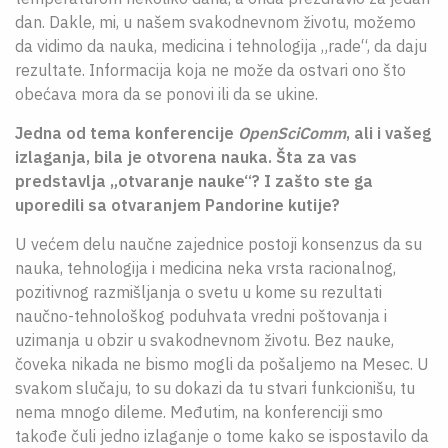
dan. Dakle, mi, u našem svakodnevnom životu, možemo
da vidimo da nauka, medicina i tehnologija „rade“, da daju
rezultate. Informacija koja ne može da ostvari ono što
obećava mora da se ponovi ili da se ukine.
Jedna od tema konferencije
OpenSciComm
, ali i vašeg
izlaganja, bila je otvorena nauka. Šta za vas
predstavlja „otvaranje nauke“? I zašto ste ga
uporedili sa otvaranjem Pandorine kutije?
U većem delu naučne zajednice postoji konsenzus da su
nauka, tehnologija i medicina neka vrsta racionalnog,
pozitivnog razmišljanja o svetu u kome su rezultati
naučno-tehnološkog poduhvata vredni poštovanja i
uzimanja u obzir u svakodnevnom životu. Bez nauke,
čoveka nikada ne bismo mogli da pošaljemo na Mesec. U
svakom slučaju, to su dokazi da tu stvari funkcionišu, tu
nema mnogo dileme. Međutim, na konferenciji smo
takođe čuli jedno izlaganje o tome kako se ispostavilo da