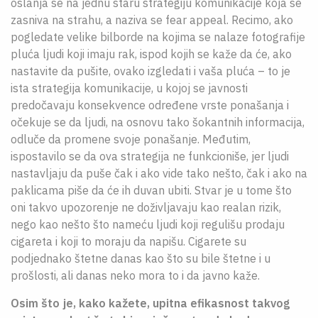
oslanja se na jednu staru strategiju komunikacije koja se
zasniva na strahu, a naziva se fear appeal. Recimo, ako
pogledate velike bilborde na kojima se nalaze fotografije
pluća ljudi koji imaju rak, ispod kojih se kaže da će, ako
nastavite da pušite, ovako izgledati i vaša pluća – to je
ista strategija komunikacije, u kojoj se javnosti
predočavaju konsekvence određene vrste ponašanja i
očekuje se da ljudi, na osnovu tako šokantnih informacija,
odluče da promene svoje ponašanje. Međutim,
ispostavilo se da ova strategija ne funkcioniše, jer ljudi
nastavljaju da puše čak i ako vide tako nešto, čak i ako na
paklicama piše da će ih duvan ubiti. Stvar je u tome što
oni takvo upozorenje ne doživljavaju kao realan rizik,
nego kao nešto što nameću ljudi koji regulišu prodaju
cigareta i koji to moraju da napišu. Cigarete su
podjednako štetne danas kao što su bile štetne i u
prošlosti, ali danas neko mora to i da javno kaže.
Osim što je, kako kažete, upitna efikasnost takvog