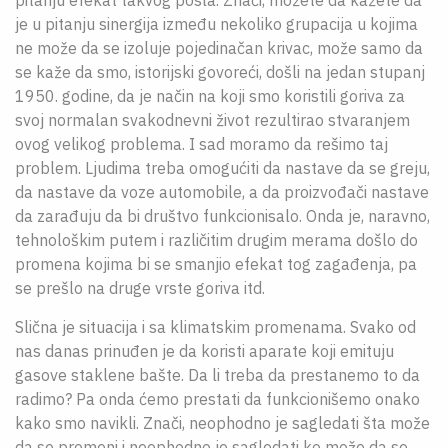
je u pitanju sinergija između nekoliko grupacija u kojima
ne može da se izoluje pojedinačan krivac, može samo da
se kaže da smo, istorijski govoreći, došli na jedan stupanj
1950. godine, da je način na koji smo koristili goriva za
svoj normalan svakodnevni život rezultirao stvaranjem
ovog velikog problema. I sad moramo da rešimo taj
problem. Ljudima treba omogućiti da nastave da se greju,
da nastave da voze automobile, a da proizvođači nastave
da zarađuju da bi društvo funkcionisalo. Onda je, naravno,
tehnološkim putem i različitim drugim merama došlo do
promena kojima bi se smanjio efekat tog zagađenja, pa
se prešlo na druge vrste goriva itd.
Slična je situacija i sa klimatskim promenama. Svako od
nas danas prinuđen je da koristi aparate koji emituju
gasove staklene bašte. Da li treba da prestanemo to da
radimo? Pa onda ćemo prestati da funkcionišemo onako
kako smo navikli. Znači, neophodno je sagledati šta može
da se promeni i neophodno je sagledati ko može da se