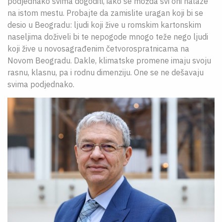
podjednako svima dogoditi, iako se možda svi oni nalaze
na istom mestu. Probajte da zamislite uragan koji bi se
desio u Beogradu: ljudi koji žive u romskim kartonskim
naseljima doživeli bi te nepogode mnogo teže nego ljudi
koji žive u novosagrađenim četvorospratnicama na
Novom Beogradu. Dakle, klimatske promene imaju svoju
rasnu, klasnu, pa i rodnu dimenziju. One se ne dešavaju
svima podjednako.