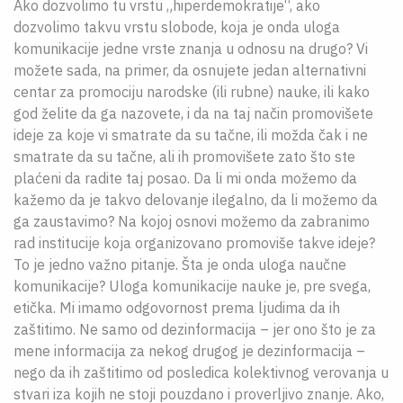
Ako dozvolimo tu vrstu „hiperdemokratije“, ako
dozvolimo takvu vrstu slobode, koja je onda uloga
komunikacije jedne vrste znanja u odnosu na drugo? Vi
možete sada, na primer, da osnujete jedan alternativni
centar za promociju narodske (ili rubne) nauke, ili kako
god želite da ga nazovete, i da na taj način promovišete
ideje za koje vi smatrate da su tačne, ili možda čak i ne
smatrate da su tačne, ali ih promovišete zato što ste
plaćeni da radite taj posao. Da li mi onda možemo da
kažemo da je takvo delovanje ilegalno, da li možemo da
ga zaustavimo? Na kojoj osnovi možemo da zabranimo
rad institucije koja organizovano promoviše takve ideje?
To je jedno važno pitanje. Šta je onda uloga naučne
komunikacije? Uloga komunikacije nauke je, pre svega,
etička. Mi imamo odgovornost prema ljudima da ih
zaštitimo. Ne samo od dezinformacija – jer ono što je za
mene informacija za nekog drugog je dezinformacija –
nego da ih zaštitimo od posledica kolektivnog verovanja u
stvari iza kojih ne stoji pouzdano i proverljivo znanje. Ako,