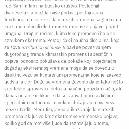
rod. Samim tim i na ljudsko društvo. Poslednjih
dvadesetak, a možda i više godina, postoji jasna
tendencija da se efekti klimatskih promena sagledavaju
kroz anomalne ili ekstremne vremenske pojave, poput
uragana. Drugim rečima, klimatske promene čitaju se
azbukom ekstrema. Postoji čak i naučna disciplina, koja
se zove
attribution science
, a bavi se povezivanjem
dugoročnog trenda klimatskih promena i specifičnih
pojava, odnosno pokušava da pokaže koji pojedinačni
događaji ekstremnog vremena mogu da se dovedu u
direktnu vezu sa klimatskim promenama koje je izazvao
ljudski faktor. Dugo se vremena govorilo da je tako nešto
vrlo teško sprovesti u delo na naučno pouzdan način, ali
danas postoje indikacije da se, zahvaljujući različitim
specijalnim metodama, u nekim slučajevima ova veza
može utvrditi. Međutim, javno prikazivanje klimatskih
promena isključivo kroz ekstremne vremenske pojave,
koliko god da motiviše ljude da razmišljaju o tome,