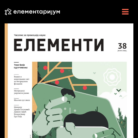
NAUKA U SRBIJI
NAUČNE VESTI
U CENTRU
ESEJI
INTERVJU
ELEMENTI
VIDEO
RADIO