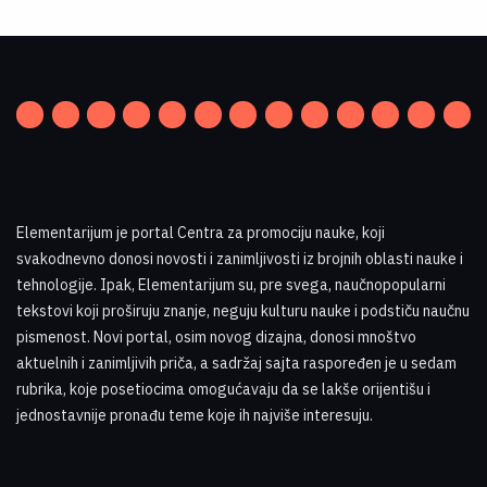
Elementarijum je portal Centra za promociju nauke
,
koji
svakodnevno donosi novosti i zanimljivosti iz brojnih oblasti nauke i
tehnologije. Ipak, Elementarijum su, pre svega, naučnopopularni
tekstovi koji proširuju znanje, neguju kulturu nauke i podstiču naučnu
pismenost. Novi portal, osim novog dizajna, donosi mnoštvo
aktuelnih i zanimljivih priča, a sadržaj sajta raspoređen je u sedam
rubrika, koje posetiocima omogućavaju da se lakše orijentišu i
jednostavnije pronađu teme koje ih najviše interesuju
.