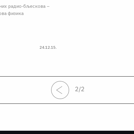
зних радио-бљескова –
ова физика
24.12.15.
2
/
2