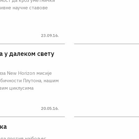
бност да кроз уметнички
сивне научне ставове
23.09.16.
 у далеком свету
иза New Horizon мисије
обичности Плутона, нашим
вим циклусима
20.05.16.
ка
ера против најбољег