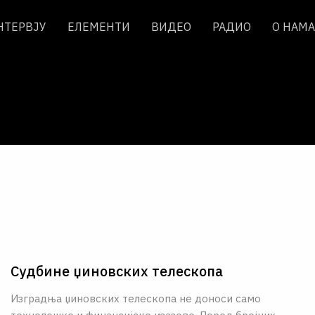
НТЕРВЈУ
ЕЛЕМЕНТИ
ВИДЕО
РАДИО
О НАМА
Судбине џиновских телескопа
Изградња џиновских телескопа не доноси само