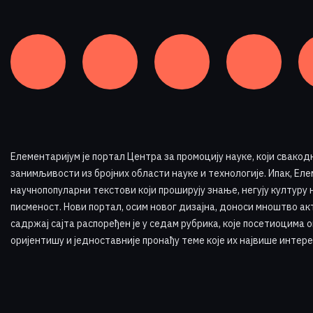
Елементаријум је портал Центра за промоцију науке
,
који свакод
занимљивости из бројних области науке и технологије. Ипак, Елем
научнопопуларни текстови који проширују знање, негују културу 
писменост. Нови портал, осим новог дизајна, доноси мноштво ак
садржај сајта распоређен је у седам рубрика, које посетиоцима 
оријентишу и једноставније пронађу теме које их највише интере