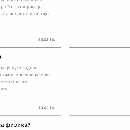
ре ”го” отворила је
ештачке интелигенције
30.03.16.
а
оја је дуго година
том за описивање свих
према многим
изу
10.02.16.
ва физика?