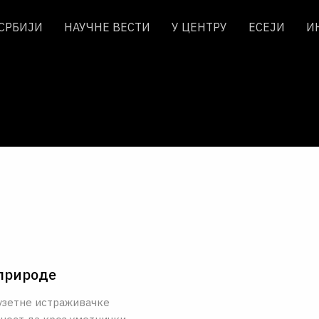
 СРБИЈИ
НАУЧНЕ ВЕСТИ
У ЦЕНТРУ
ЕСЕЈИ
И
 природе
зузетне истраживачке