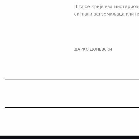
Шта се крије иза мистерио
сигнали ванземаљаца или н
ДАРКО ДОНЕВСКИ