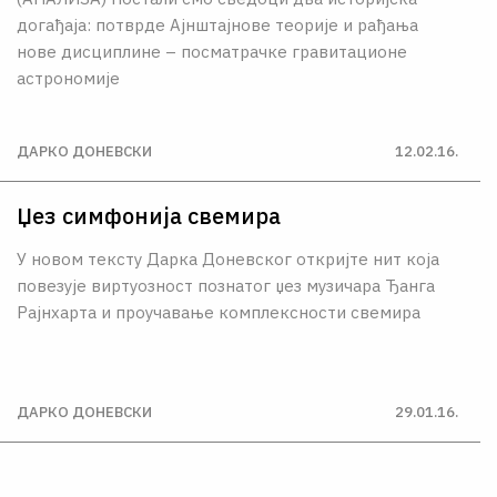
догађаја: потврде Ајнштајнове теорије и рађања
нове дисциплине – посматрачке гравитационе
астрономије
ДАРКО ДОНЕВСКИ
12.02.16.
Џез симфонија свемира
У новом тексту Дарка Доневског откријте нит која
повезује виртуозност познатог џез музичара Ђанга
Рајнхарта и проучавање комплексности свемира
ДАРКО ДОНЕВСКИ
29.01.16.