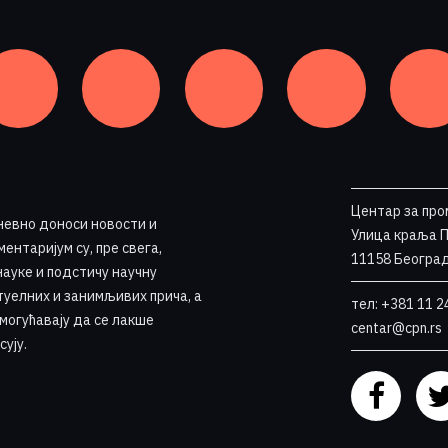
Центар за про
невно доноси новости и
Улица краља 
ентаријум су, пре свега,
11158 Београд
науке и подстичу научну
туелних и занимљивих прича, а
тел: +381 11 2
омогућавају да се лакше
centar@cpn.rs
сују
.