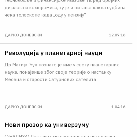
технолошке и финансијске изазове. Поред бројних
дијалога и компромиса, ту је и питање каква судбина
чека телескопе када „оду у пензију”
ДАРКО ДОНЕВСКИ
12.07.16.
Револуција у планетарној науци
Др Матија Ћук познато је име у свету планетарних
наука, понајвише због своје теорије о настанку
Месеца и старости Сатурнових сателита
ДАРКО ДОНЕВСКИ
1.04.16.
Нови прозор ка универзуму
(АНАЛИЗА) Постали смо сведоци два историјска