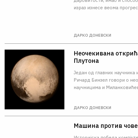
даровитости, имао и спосо
израз изнесе веома прогре
ДАРКО ДОНЕВСКИ
Неочекивана открића
Плутона
Један од главних научника 
Ричард Бинзел говори о не
научницима и Миланковиће
ДАРКО ДОНЕВСКИ
Машина против чове
Историјска победа компјут