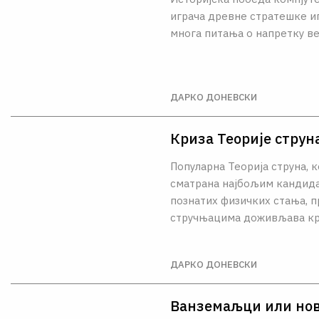
играча древне стратешке иг
многа питања о напретку в
ДАРКО ДОНЕВСКИ
Криза Теорије струн
Популарна Теорија струна, к
сматрана најбољим кандида
познатих физичких стања, 
стручњацима доживљава кр
ДАРКО ДОНЕВСКИ
Ванземаљци или но