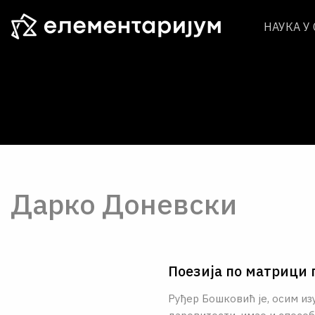
НАУКА У
Дарко Доневски
Поезија по матрици
Руђер Бошковић је, осим и