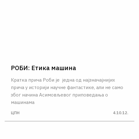
РОБИ: Етика машина
Кратка прича Роби је једна од најзначајнијих
прича у историји научне фантастике, али не само
због начина Асимовљевог приповедања о
машинама
ЦПН
4.10.12.