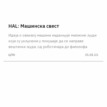
HAL: Машинска свест
Идеја о оваквој машини надахњује милионе људи
који су укључени у покушаје да се направе
вештачки људи, од роботичара до филозофа
ЦПН
31.01.13.