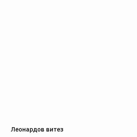
О НАМА
ЦПН
LAT
Леонардов витез