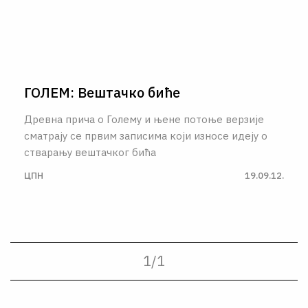
ГОЛЕМ: Вештачко биће
Древна прича о Голему и њене потоње верзије
сматрају се првим записима који износе идеју о
стварању вештачког бића
ЦПН
19.09.12.
1
/
1