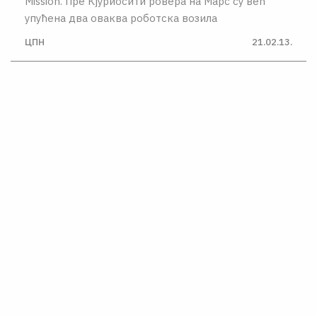
Mission. Пре Кјуриосити ровера на Марс су већ
упућена два оваква роботска возила
ЦПН
21.02.13.