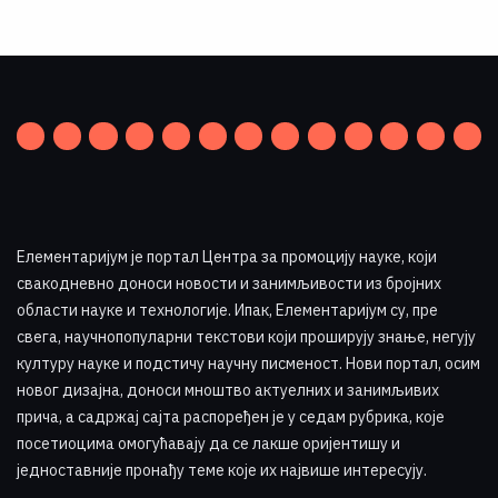
Елементаријум је портал Центра за промоцију науке
,
који
свакодневно доноси новости и занимљивости из бројних
области науке и технологије. Ипак, Елементаријум су, пре
свега, научнопопуларни текстови који проширују знање, негују
културу науке и подстичу научну писменост. Нови портал, осим
новог дизајна, доноси мноштво актуелних и занимљивих
прича, а садржај сајта распоређен је у седам рубрика, које
посетиоцима омогућавају да се лакше оријентишу и
једноставније пронађу теме које их највише интересују
.