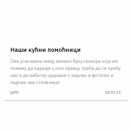
Наши кућни помоћници
Ови усисивачи имаjу велики броj сензора коjи им
помажу да одреде у ком правцу треба да се крећу,
као и да избегну ударање о зидове и фотеље и
падове низ степенице
ЦПН
28.03.13.