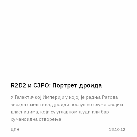
R2D2 и C3PO: Портрет дроида
У Галактичкој Империји у којој је радња Ратова
звезда смештена, дроиди послушно служе својим
власницима, који су углавном људи или бар
хуманоидна створења
ЦПН
18.10.12.