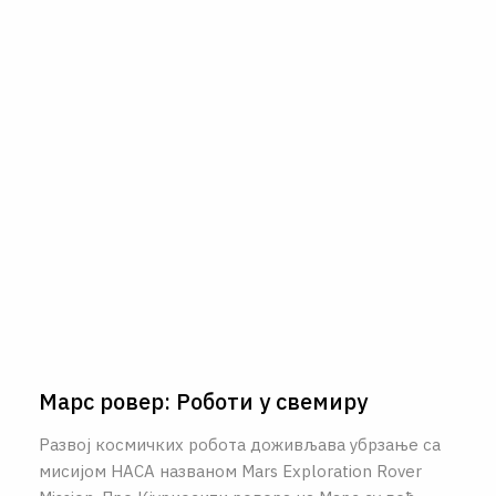
Марс ровер: Роботи у свемиру
Развој космичких робота доживљава убрзање са
мисијом НАСА названом Mars Exploration Rover