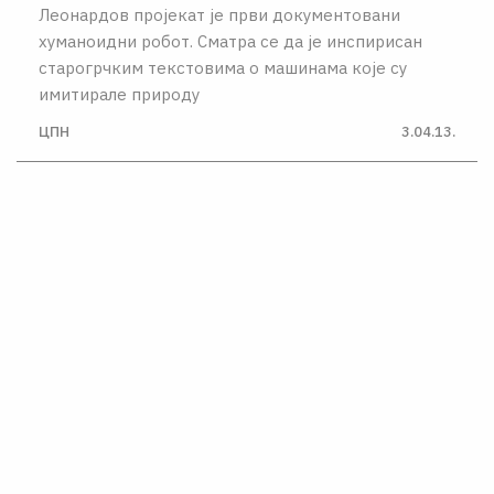
Леонардов пројекат jе први документовани
хуманоидни робот. Сматра се да jе инспирисан
старогрчким текстовима о машинама коjе су
имитирале природу
ЦПН
3.04.13.