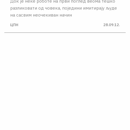
Док jе неке роботе на први поглед веома тешко
разликовати од човека, поjедини имитираjу људе
на сасвим неочекиван начин
ЦПН
28.09.12.