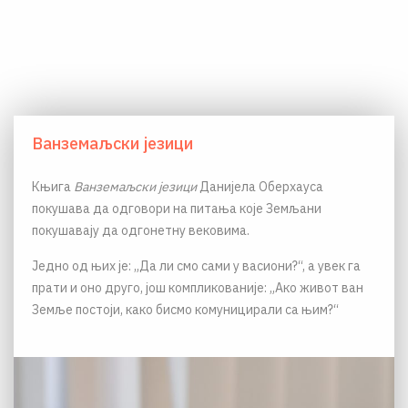
Ванземаљски језици
Књига
Ванземаљски језици
Данијела Оберхауса
покушава да одговори на питања које Земљани
покушавају да одгонетну вековима.
Једно од њих је: „Да ли смо сами у васиони?“, а увек га
прати и оно друго, још компликованије: „Ако живот ван
Земље постоји, како бисмо комуницирали са њим?“