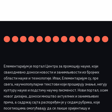
Елементаријум је портал Центра за промоцију науке
,
који
свакодневно доноси новости и занимљивости из бројних
области науке и технологије. Ипак, Елементаријум су, пре
свега, научнопопуларни текстови који проширују знање, негују
културу науке и подстичу научну писменост. Нови портал, осим
новог дизајна, доноси мноштво актуелних и занимљивих
прича, а садржај сајта распоређен је у седам рубрика, које
посетиоцима омогућавају да се лакше оријентишу и