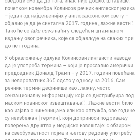
сведоци смо да до тога, ипак, није дошло. Штавише,
почетком новембра Колинсов речник енглеског језика
– један од најцењенијих у англосаксонском свету –
објавио је да је синтагма 2017. године „лажне вести“.
Тако ће се
fake news
наћи у следећем штампаном
издању овог речника, које се објављује на сваких три
до пет година.
У образложењу одлуке Колинсови лингвисти наводе
да је употреба термина – који је прославио амерички
председник Доналд Трамп – у 2017. години повећана
за невероватних 365 одсто у односу на 2016. Сам
речник термин дефинише као „лажну, често
сензационалну информацију која се дистрибуира под
маском новинског извештавања“. „Лажне вести, било
као изјава о чињеницама или као оптужба, ове године
су неизбежан [термин], који доприноси подривању
поверења друштва у медијске извештаје: с обзиром
на свеобухватност појма и његову редовну употребу