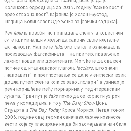
од стране председника Трампа, јасно је да је
Колинсова одредница за 2017. годину ’лажне вести’
врло стварна вест“, изјавила је Хелен Њустед,
шефица Колинсовог Одељења за језички садржај.
Реч
fake
jе првобитно припадала сленгу, а користили
су jе криминалци у жељи да сакриjу своjе илегалне
активности. Наjпре jе
fake
био глагол и означавао jе
производњу фалсификата – на пример, прављење
лажног новца или докумената. Могуће jе да ова реч
потиче од италиjанског глагола
facciare
, што значи
„направити“ и претпоставља се да jе у енглески jезик
дошла путем сленга коjи се звао „полари“, а узимао је
речи коришћене међу морнарима у медитеранским
лукама. Први пут jе
fake
почео да се користи уз реч
news у комедиjама, и то у
The Daily Show
Џона
Стjуарта и
The Day Today
Криса Мориса. Негде током
2005. године оваj термин означава лажне новинске
вести коjе су пласиране не да би засмеjавале или биле