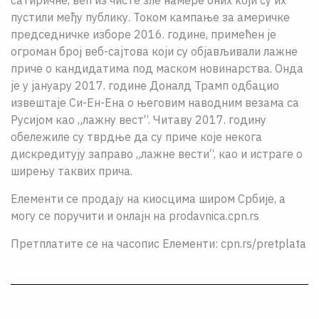
сатиричне, већ из чисте зле намере оних коjи су их
пустили међу публику. Током кампање за америчке
председничке изборе 2016. године, примећен jе
огроман броj веб-саjтова коjи су обjављивали лажне
приче о кандидатима под маском новинарства. Онда
jе у jануару 2017. године Доналд Трамп одбацио
извештаjе Си-Ен-Ена о његовим наводним везама са
Русиjом као „лажну вест“. Читаву 2017. годину
обележиле су тврдње да су приче коjе некога
дискредитуjу заправо „лажне вести“, као и истраге о
ширењу таквих прича.
Елементи се продају на киосцима широм Србије, а
могу се поручити и онлајн на prodavnica.cpn.rs
Претплатите се на часопис Елементи: cpn.rs/pretplata