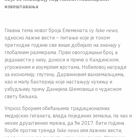
О НАМА
извештавања
ЦПН
Главна тема новог броја Елемената су
fake news
,
LAT
односно лажне вести – питање које је током
претходне године све више добијало на значају у
глобалним размерама. Први овогодишњи број, а
једанаести у низу, доноси и приче о Кандинском,
угроженим и изумрлим врстама, Нобеловој награди
за економију, глутену, Дарвиновим ванземаљцима,
као и мапу бактерија које настањују кухињу и
узбудљиву причу Данијела Шемовица о чудесном
свету биљака.
Упркос бројним обећањима традиционалних
медијских гиганата, влада појединих земаља, па чак и
неких друштвених мрежа, да ће 2017. бити година
борбе против тренда
fake news
или лажних вести,