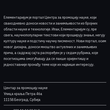
Елементаријум је портал Центра за промоцију науке
,
који
свакодневно доноси новости и занимљивости из бројних
области науке и технологије. Ипак, Елементаријум су, пре
свега, научнопопуларни текстови који проширују знање, негују
културу науке и подстичу научну писменост. Нови портал, осим
новог дизајна, доноси мноштво актуелних и занимљивих
прича, а садржај сајта распоређен је у седам рубрика, које
посетиоцима омогућавају да се лакше оријентишу и
једноставније пронађу теме које их највише интересују
.
Центар за промоцију науке
Улица краља Петра 46a
11158 Београд, Србија