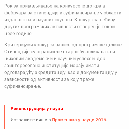
Рок за пријављивање на конкурсе је до краја
фебруара за стипендије и суфинансирање у области
издаваштва и научних скупова. Конкурс за већину
других програмских активности отворен је током
целе године.
Критеријуми конкурса зависе од програмске целине.
Стипендије су ограничене старошћу апликаната и
њиховим академским и научним успехом, док
заинтересоване институције морају имати
одговарајућу акредитацију, као и документацију у
зависности од активности за коју траже
суфинансирање.
Реконструкција у науци
Истражите више о
Променама у науци 2016
.