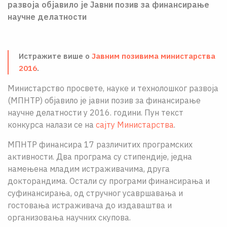
развоја објавило је Јавни позив за финансирање
О НАМА
научне делатности
ЦПН
LAT
Истражите више о
Јавним позивима министарства
2016
.
Министарство просвете, науке и технолошког развоја
(МПНТР) објавило је јавни позив за финансирање
научне делатности у 2016. години. Пун текст
конкурса налази се на
сајту Министарства
.
МПНТР финансира 17 различитих програмских
активности. Два програма су стипендије, једна
намењена младим истраживачима, друга
докторандима. Остали су програми финансирања и
суфинансирања, од стручног усавршавања и
гостовања истраживача до издаваштвa и
организовањa научних скупова.