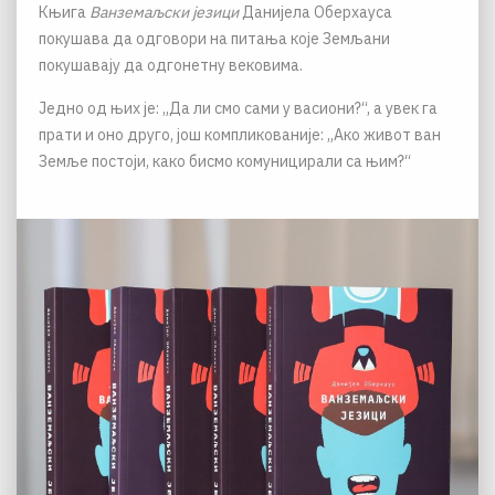
Књига
Ванземаљски језици
Данијела Оберхауса
покушава да одговори на питања које Земљани
покушавају да одгонетну вековима.
Једно од њих је: „Да ли смо сами у васиони?“, а увек га
прати и оно друго, још компликованије: „Ако живот ван
Земље постоји, како бисмо комуницирали са њим?“