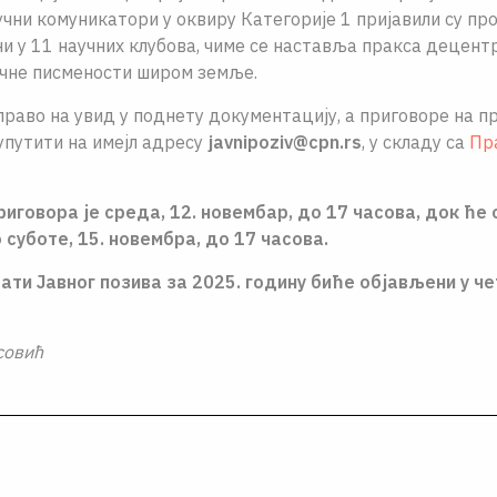
чни комуникатори у оквиру Категорије 1 пријавили су про
и у 11 научних клубова, чиме се наставља пракса децент
чне писмености широм земље.
право на увид у поднету документацију, а приговоре на 
упутити на имејл адресу
javnipoziv@cpn.rs
, у складу са
Пр
риговора је среда, 12. новембар, до 17 часова, док ће
суботе, 15. новембра, до 17 часова.
ати Јавног позива за 2025. годину биће објављени у че
совић