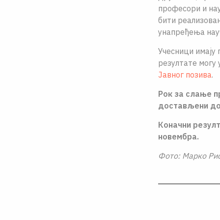
професори и нау
бити реализован
унапређења нау
Учесници имају 
резултате могу 
Јавног позива
.
Рок за слање п
достављени до 
Коначни резулт
новембра.
Фото: Марко Ри