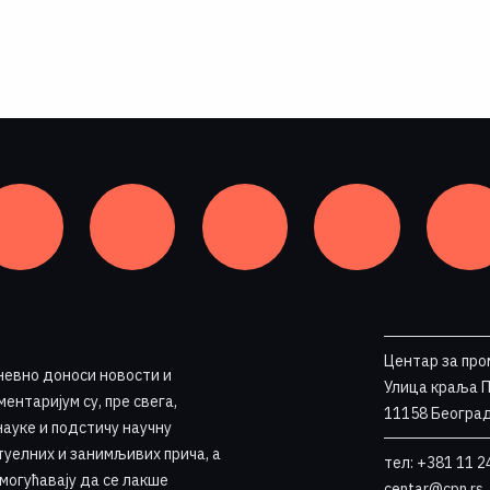
Центар за про
невно доноси новости и
Улица краља 
ентаријум су, пре свега,
11158 Београд
науке и подстичу научну
туелних и занимљивих прича, а
тел: +381 11 2
омогућавају да се лакше
centar@cpn.rs