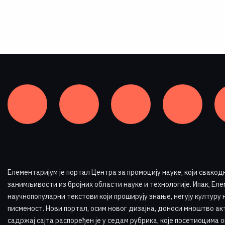
Елементаријум је портал Центра за промоцију науке
,
који свакод
занимљивости из бројних области науке и технологије. Ипак, Елем
научнопопуларни текстови који проширују знање, негују културу 
писменост. Нови портал, осим новог дизајна, доноси мноштво ак
садржај сајта распоређен је у седам рубрика, које посетиоцима 