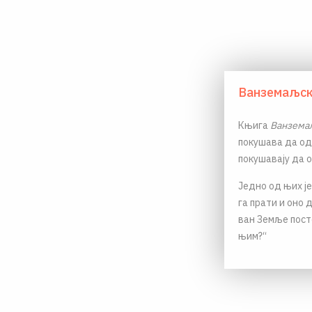
Ванземаљск
Књига
Ванземаљ
покушава да од
покушавају да 
Једно од њих је:
га прати и оно 
ван Земље пост
њим?“