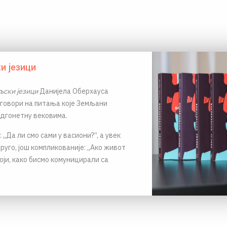
и језици
ски језици
Данијела Оберхауса
говори на питања које Земљани
одгонетну вековима.
 „Да ли смо сами у васиони?“, а увек
друго, још компликованије: „Ако живот
оји, како бисмо комуницирали са