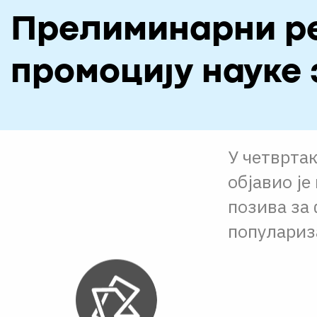
Прелиминарни ре
промоцију науке 
У четвртак
објавио ј
позива за
популариз