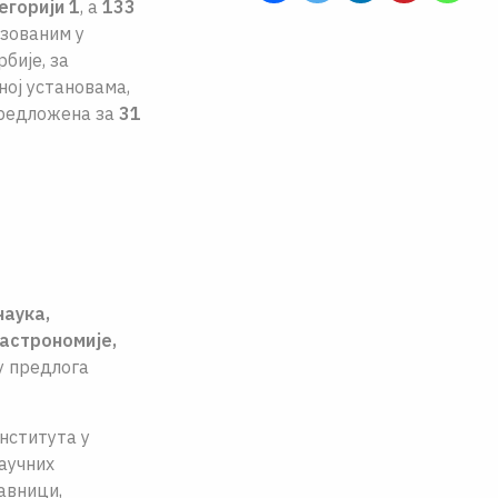
егорији 1
, а
133
изованим у
бије, за
еној установама,
предложена за
31
наука,
 астрономије,
у предлога
нститута у
аучних
авници,