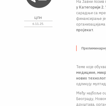
На Јавни позив 
у Категорији 2
.
сарадњи са мреж
ЦПН
финансирање ј
6.11.25.
организацијама 
пројекат
.
Прелиминарну
Темe које обухв
медицине, микр
нових технолог
одликују мулти
Међу најбоље оц
Београду, Новом
друштава, орган