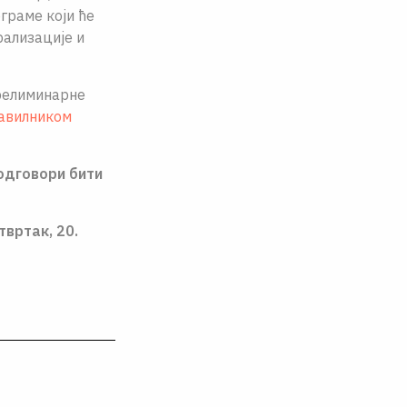
граме који ће
рализације и
прелиминарне
авилником
 одговори бити
твртак, 20.