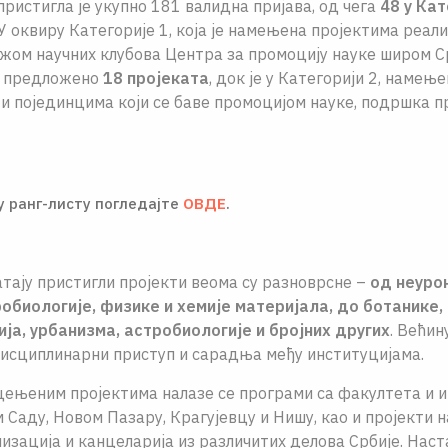
пристигла је укупно 181 валидна пријава, од чега
48 у Кат
 У оквиру Категорије 1, која је намењена пројектима реал
ом научних клубова Центра за промоцију науке широм Ср
е предложено
18 пројеката
, док је у Категорији 2, намењ
и појединцима који се баве промоцијом науке, подршка 
 ранг-листу погледајте
ОВДЕ
.
атају пристигли пројекти веома су разноврсне –
од неуро
обиологије, физике и хемије материјала, до ботанике,
ија, урбанизма, астробиологије и бројних других
. Већин
дисциплинарни приступ и сарадња међу институцијама.
ењеним пројектима налазе се програми са факултета и и
 Саду, Новом Пазару, Крагујевцу и Нишу, као и пројекти н
изација и канцеларија из различитих делова Србије. Наст