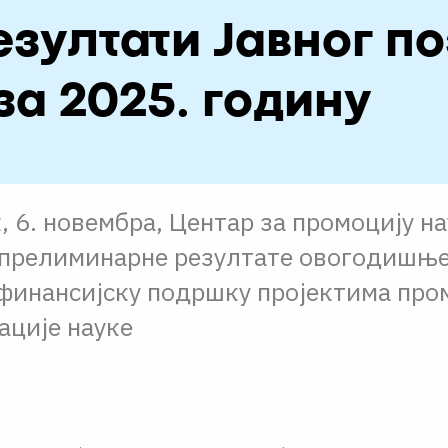
зултати Јавног по
за 2025. годину
, 6. новембра, Центар за промоцију н
е прелиминарне резултате овогодишње
 финансијску подршку пројектима про
ације науке