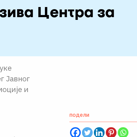
зива Центра за
ауке
г Јавног
моције и
подели