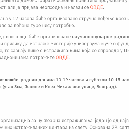
ерименте демонстрирати основне принципе проучаване у 
ст, али је пријава неопходна и налази се
ОВДЕ
.
ана у 17 часова биће организовано стручно вођење кроз
аве за вођене туре нису потребне.
редњошколце биће организоване
научнопопуларне ради
и прилику да истраже мистерије универзума и уче о фун
, те сазнају више о истраживањима која се спроводе у Ц
радионицама потражите
ОВДЕ
.
изложбе:
радним данима 10-19 часова и суботом 10-15 ча
 (угао Змај Јовине и Кнез Михаилове улице, Београд).
организација за нуклеарна истраживања, један је од најв
аучних истраживачких центара на свету. Основана 29. сеп