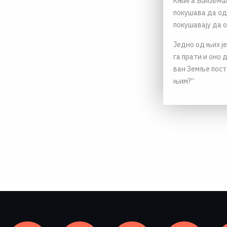
Књига
Ванземаљ
покушава да од
покушавају да 
Једно од њих је:
га прати и оно 
ван Земље пост
њим?“