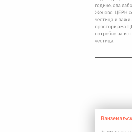
године, ова лаб
Женеве. ЦЕРН с
честица и важи з
просторијама ЦЕ
потребне за ис
честица.
Ванземаљск