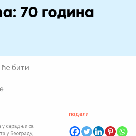
а: 70 година
 ће бити
е
подели
а у сарадњи са
а у Београду,