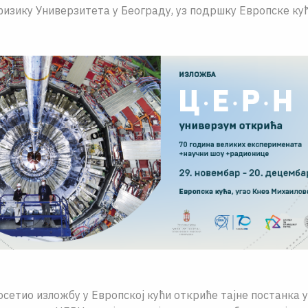
изику Универзитета у Београду, уз подршку Европске кућ
осетио изложбу у Европској кући откриће тајне постанка 