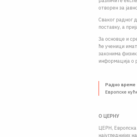
различите експ
отворен за јавно
Сваког радног д
поставку, а приј
За основце и с
ће ученици имат
законима физике
информација о 
Радно време 
Европске куће
О ЦЕРНУ
ЦЕРН, Европска 
најугледнијих н