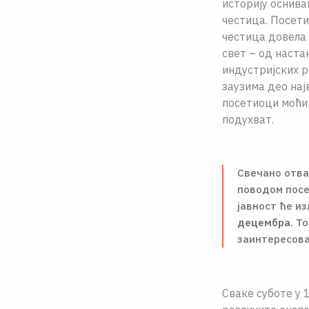
историју оснива
честица. Посети
честица довела 
свет – од наста
индустријских р
заузима део нај
посетиоци моћи 
подухват.
Свечано отва
поводом посе
јавност ће и
децембра
. Т
заинтересова
Сваке суботе у 