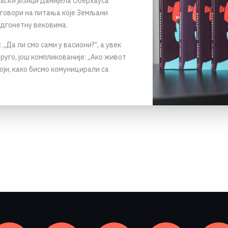
ски језици
Данијела Оберхауса
говори на питања које Земљани
одгонетну вековима.
 „Да ли смо сами у васиони?“, а увек
друго, још компликованије: „Ако живот
оји, како бисмо комуницирали са