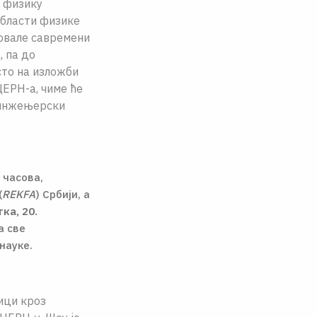
а физику
области физике
ковале савремени
, па до
сто на изложби
ЕРН-а, чиме ће
 инжењерски
 часова,
(
REKFA
) Србији, а
ка, 20.
а све
науке.
ици кроз