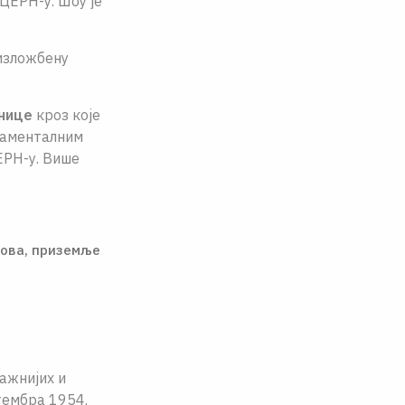
ЦЕРН-у. Шоу је
 изложбену
онице
кроз које
даменталним
ЕРН-у. Више
сова, приземље
ажнијих и
тембра 1954.