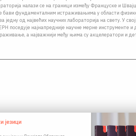
ораторија налази се на граници између Француске и Швајц
е бави фундаменталним истраживањима у области физик
а једну од највећих научних лабораторија на свету. У сво
РН поседује најнапредније научне мерне инструменте и 
траживање, а најважнији међу њима су акцелератори и д
и језици