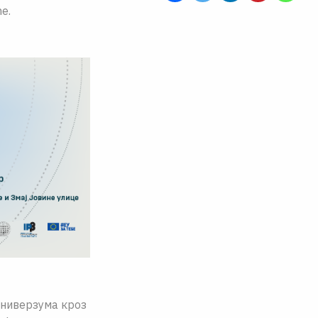
е.
универзума кроз