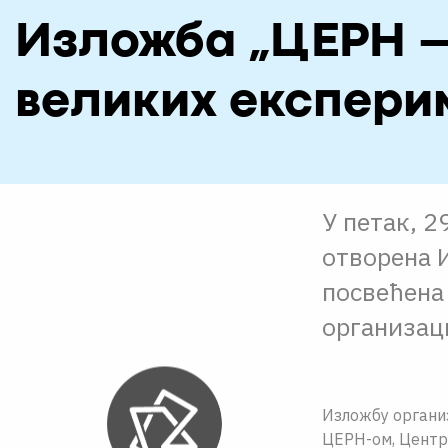
Изложба „ЦЕРН –
великих експери
У петак, 2
отворена 
посвећена
организац
Изложбу организ
ЦЕРН-ом, Центр