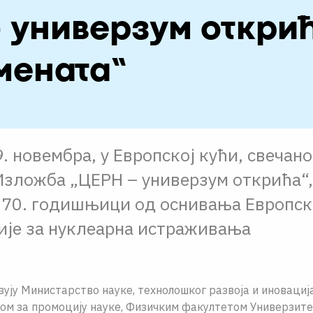
 универзум открић
мената“
9. новембра, у Европској кући, свечано
Изложба „ЦЕРН – универзум открића“,
 70. годишњици од оснивања Европск
ије за нуклеарна истраживања
ују Министарство науке, технолошког развоја и иновациј
ом за промоцију науке, Физичким факултетом Универзитет