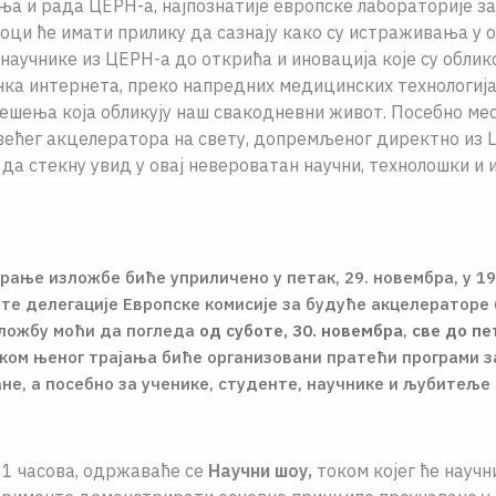
ња и рада ЦЕРН-а, најпознатије европске лабораторије з
оци ће имати прилику да сазнају како су истраживања у 
научнике из ЦЕРН-а до открића и иновација које су обли
нка интернета, преко напредних медицинских технологија
ешења која обликују наш свакодневни живот. Посебно ме
већег акцелератора на свету, допремљеног директно из Ц
да стекну увид у овај невероватан научни, технолошки и
рање изложбе биће уприличено у петак, 29. новембра, у 19
те делегације Европске комисије за будуће акцелераторе 
зложбу моћи да погледа
од суботе, 30. новембра
,
све до пет
оком њеног трајања биће организовани пратећи програми з
не, а посебно за ученике, студенте, научнике и љубитеље 
11 часова, одржаваће се
Научни шоу,
током којег ће научн