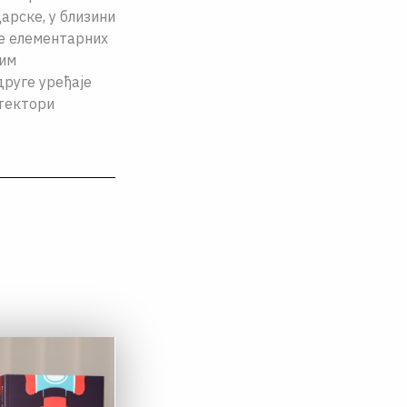
арске, у близини
е елементарних
јим
друге уређаје
етектори