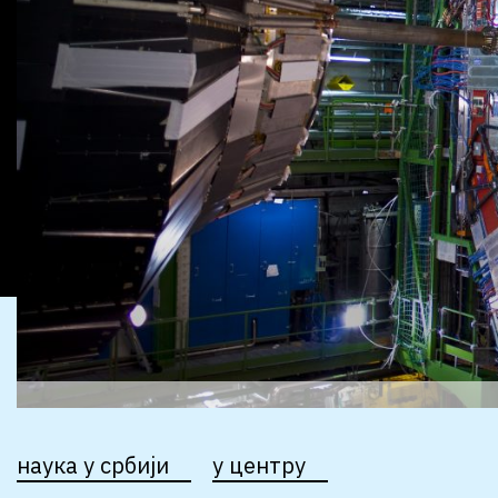
наука у србији
у центру