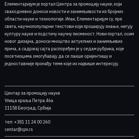
Елементаријум је портал Центра за промоцију науке
,
који
свакодневно доноси новости и занимљивости из бројних
области науке и технологије. Ипак, Елементаријум су, пре
свега, научнопопуларни текстови који проширују знање, негују
културу науке и подстичу научну писменост. Нови портал, осим
новог дизајна, доноси мноштво актуелних и занимљивих
прича, а садржај сајта распоређен је у седам рубрика, које
посетиоцима омогућавају да се лакше оријентишу и
једноставније пронађу теме које их највише интересују
.
Центар за промоцију науке
Улица краља Петра 46a
11158 Београд, Србија
тел: +381 11 24 00 260
centar@cpn.rs