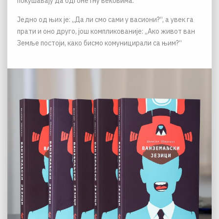
покушавају да одгонетну вековима.
Једно од њих је: „Да ли смо сами у васиони?“, а увек га
прати и оно друго, још компликованије: „Ако живот ван
Земље постоји, како бисмо комуницирали са њим?“