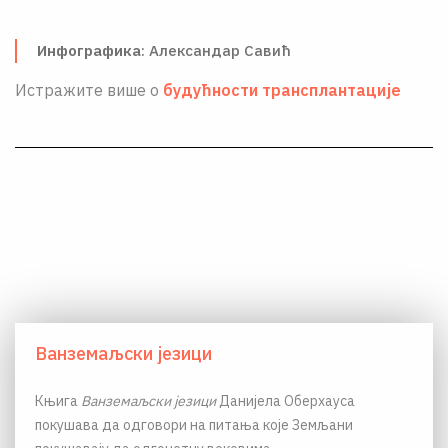
О НАМА
Инфографика
: Александар Савић
ЦПН
Истражите више о
будућности трансплантације
LAT
Ванземаљски језици
Књига
Ванземаљски језици
Данијела Оберхауса
покушава да одговори на питања које Земљани