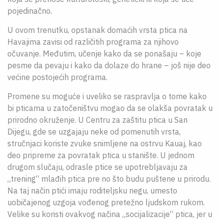
pojedinačno.
U ovom trenutku, opstanak domaćih vrsta ptica na
Havajima zavisi od različitih programa za njihovo
očuvanje. Međutim, učenje kako da se ponašaju – koje
pesme da pevaju i kako da dolaze do hrane – još nije deo
većine postojećih programa.
Promene su moguće i uveliko se raspravlja o tome kako
bi pticama u zatočeništvu mogao da se olakša povratak u
prirodno okruženje. U Centru za zaštitu ptica u San
Dijegu, gde se uzgajaju neke od pomenutih vrsta,
stručnjaci koriste zvuke snimljene na ostrvu Kauaj, kao
deo pripreme za povratak ptica u stanište. U jednom
drugom slučaju, odrasle ptice se upotrebljavaju za
„trening“ mlađih ptica pre no što budu puštene u prirodu.
Na taj način ptići imaju roditeljsku negu, umesto
uobičajenog uzgoja vođenog pretežno ljudskom rukom.
Velike su koristi ovakvog načina „socijalizacije“ ptica, jer u