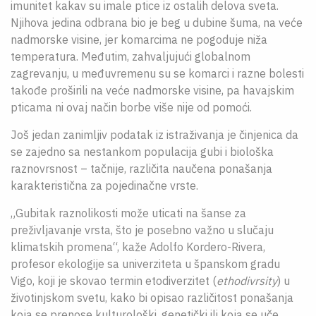
imunitet kakav su imale ptice iz ostalih delova sveta.
Njihova jedina odbrana bio je beg u dubine šuma, na veće
nadmorske visine, jer komarcima ne pogoduje niža
temperatura. Međutim, zahvaljujući globalnom
zagrevanju, u međuvremenu su se komarci i razne bolesti
takođe proširili na veće nadmorske visine, pa havajskim
pticama ni ovaj način borbe više nije od pomoći.
Još jedan zanimljiv podatak iz istraživanja je činjenica da
se zajedno sa nestankom populacija gubi i biološka
raznovrsnost – tačnije, različita naučena ponašanja
karakteristična za pojedinačne vrste.
„Gubitak raznolikosti može uticati na šanse za
preživljavanje vrsta, što je posebno važno u slučaju
klimatskih promena“, kaže Adolfo Kordero-Rivera,
profesor ekologije sa univerziteta u španskom gradu
Vigo, koji je skovao termin etodiverzitet (
ethodivrsity
) u
životinjskom svetu, kako bi opisao različitost ponašanja
koja se prenose kulturološki, genetički ili koja se uče