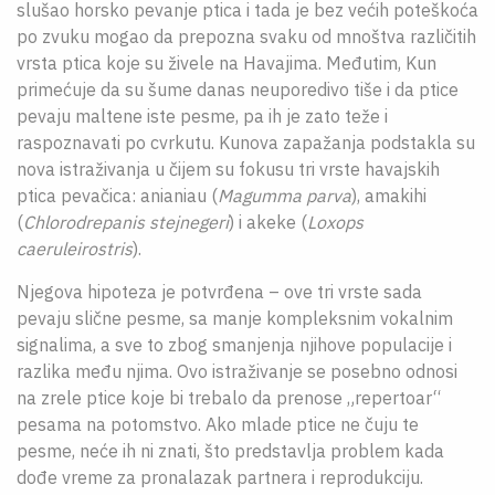
slušao horsko pevanje ptica i tada je bez većih poteškoća
po zvuku mogao da prepozna svaku od mnoštva različitih
vrsta ptica koje su živele na Havajima. Međutim, Kun
primećuje da su šume danas neuporedivo tiše i da ptice
pevaju maltene iste pesme, pa ih je zato teže i
raspoznavati po cvrkutu. Kunova zapažanja podstakla su
nova istraživanja u čijem su fokusu tri vrste havajskih
ptica pevačica: anianiau (
Magumma parva
), amakihi
(
Chlorodrepanis stejnegeri
) i akeke (
Loxops
caeruleirostris
).
Njegova hipoteza je potvrđena – ove tri vrste sada
pevaju slične pesme, sa manje kompleksnim vokalnim
signalima, a sve to zbog smanjenja njihove populacije i
razlika među njima. Ovo istraživanje se posebno odnosi
na zrele ptice koje bi trebalo da prenose „repertoar“
pesama na potomstvo. Ako mlade ptice ne čuju te
pesme, neće ih ni znati, što predstavlja problem kada
dođe vreme za pronalazak partnera i reprodukciju.