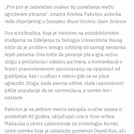
„Prvi put je zabeležen ovakav tip ponašanja među
ugroženim pticama“, smatra Kristina Pakston, autorka
rada objavljenog u časopisu
Royal Society Open Science
.
Ova istraživačica, koja je trenutno na postdoktorskim
studijama na Odeljenju za biologiju Univerziteta Havaji,
ističe da je problem mnogo ozbiljniji od samog nestanka
lepih pesama. Ona ističe da pevanje ptica igra važnu
ulogu u privlačenju i odabiru partnera, u komunikaciji o
hrani i pravovremenom upozoravanju na opasnost od
grabljivica, kao i u odluci o mestu gde će se ptice
ugnezditi. Stoga, kada pesma utihne, slabi i sposobnost
ptičje populacije da se razmnožava, a samim tim i
opstane.
Pakston je na jednom mestu sakupila zvučne zapise iz
poslednjih 40 godina, uključujući one iz fono-arhive
Makaulaj u okviru Laboratorije za ornitologiju Kornel,
zatim snimke koje je zabeležio pomenuti Dejvid Kun, ali i