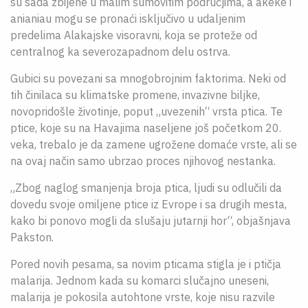
su sada zbijene u malim šumovitim područjima, a akeke i
anianiau mogu se pronaći isključivo u udaljenim
predelima Alakajske visoravni, koja se proteže od
centralnog ka severozapadnom delu ostrva.
Gubici su povezani sa mnogobrojnim faktorima. Neki od
tih činilaca su klimatske promene, invazivne biljke,
novopridošle životinje, poput „uvezenih“ vrsta ptica. Te
ptice, koje su na Havajima naseljene još početkom 20.
veka, trebalo je da zamene ugrožene domaće vrste, ali se
na ovaj način samo ubrzao proces njihovog nestanka.
„Zbog naglog smanjenja broja ptica, ljudi su odlučili da
dovedu svoje omiljene ptice iz Evrope i sa drugih mesta,
kako bi ponovo mogli da slušaju jutarnji hor“, objašnjava
Pakston.
Pored novih pesama, sa novim pticama stigla je i ptičja
malarija. Jednom kada su komarci slučajno uneseni,
malarija je pokosila autohtone vrste, koje nisu razvile