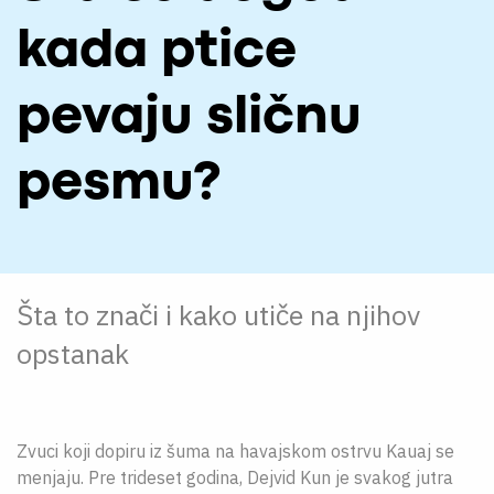
O NAMA
kada ptice
CPN
pevaju sličnu
ЋИР
pesmu?
Šta to znači i kako utiče na njihov
opstanak
Zvuci koji dopiru iz šuma na havajskom ostrvu Kauaj se
menjaju. Pre trideset godina, Dejvid Kun je svakog jutra