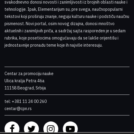
svakodnevno donosi novosti i zanimljivosti iz brojnih oblasti nauke i
tehnologije. Ipak, Elementarijum su, pre svega, naučnopopularni
tekstovi koji proširuju znanje, neguju kulturu nauke i podstiču naučnu
pismenost. Novi portal, osim novog dizajna, donosi mnoštvo
aktuelnih i zanimljivih priča, a sadržaj sajta raspoređen je u sedam
rubrika, koje posetiocima omogućavaju da se lakše orijentišu i
jednostavnije pronađu teme koje ih najviše interesuju
.
Centar za promociju nauke
Ulica kralja Petra 46a
11158 Beograd, Srbija
tel: +381 11 24 00 260
centar@cpn.rs