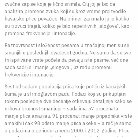
zvučne zapise koje je lično snimila. Cilj joj je bio da
analizira promene zvuka koji su kroz vreme proizvodile
havajske ptice pevačice. Na primer, zanimalo ju je koliko
su ti zvuci trajali, koliko je bilo repetitivnih „slogova“, kao i
promena frekvencije i intonacije.
Raznovrsnost i složenost pesama u značajnoj meri su se
smanjili u poslednjih dvadeset godina. Ne samo da su sve
tri ispitivane vrste počele da pevaju iste pesme, već one
sada sadrže i manje „slogova“, uz ređu promenu
frekvencije i intonacije.
Šest od sedam populacija ptica koje potiču iz kauajskih
šuma je u strmoglavom padu. Podaci koji su prikupljani
tokom poslednje dve decenije otkrivaju detaljnije kako se
njihova brojnost smanjuje – sada ima 57 procenata
manje ptica anianiau, 91 procenat manje pripadnika vrste
amakihi i čak 98 odsto manje ptica akeke – a reč je samo
o podacima o periodu između 2000. i 2012. godine. Ptice