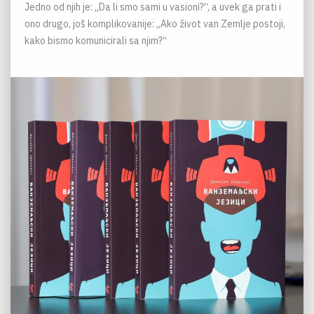
Jedno od njih je: „Da li smo sami u vasioni?“, a uvek ga prati i
ono drugo, još komplikovanije: „Ako život van Zemlje postoji,
kako bismo komunicirali sa njim?“