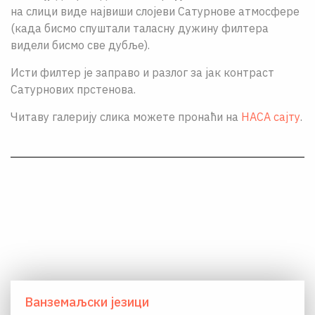
на слици виде највиши слојеви Сатурнове атмосфере
(када бисмо спуштали таласну дужину филтера
видели бисмо све дубље).
Исти филтер је заправо и разлог за јак контраст
Сатурнових прстенова.
Читаву галерију слика можете пронаћи на
НАСА сајту
.
Ванземаљски језици