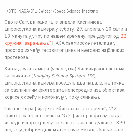
О НАМА
ФОТО: NASA/JPL-Caltech/Space Science Institute
ЦПН
Ово је Сатурн како га је видела Касинијева
широкоугаона камера у суботу, 29. априла, у 10 сати и
LAT
13 минута ујутру по нашем времену, пре другог од
22
кружна „зарањања“
НАСА свемирске летелице у
простор између гасовитог џина и његових најближих
прстенова.
Као и друга камера (уског угла) Касинијевог система
за сликање (
Imaging Science System
,
ISS
),
широкоугаона камера поседује два паралелна точка
са различитим филтерима непосредно иза објектива,
који се окрећу и комбинују у току сликања.
Ова фотографија је комбиновала „отворени“,
CL2
филтер са првог точка и
MT3
филтер који служи да
изолује инфрацрвену светлост таласне дужине ~890
nm, коју добрим делом апсорбује метан, због чега се