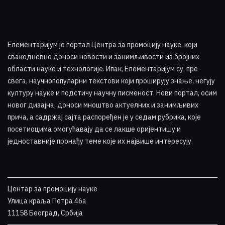
Елементаријум је портал Центра за промоцију науке
,
који
свакодневно доноси новости и занимљивости из бројних
области науке и технологије. Ипак, Елементаријум су, пре
свега, научнопопуларни текстови који проширују знање, негују
културу науке и подстичу научну писменост. Нови портал, осим
новог дизајна, доноси мноштво актуелних и занимљивих
прича, а садржај сајта распоређен је у седам рубрика, које
посетиоцима омогућавају да се лакше оријентишу и
једноставније пронађу теме које их највише интересују
.
Центар за промоцију науке
Улица краља Петра 46a
11158 Београд, Србија