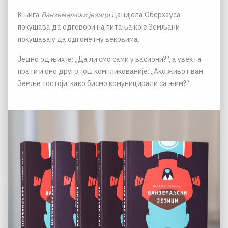
Књига
Ванземаљски језици
Данијела Оберхауса
покушава да одговори на питања које Земљани
покушавају да одгонетну вековима.
Једно од њих је: „Да ли смо сами у васиони?“, а увек га
прати и оно друго, још компликованије: „Ако живот ван
Земље постоји, како бисмо комуницирали са њим?“