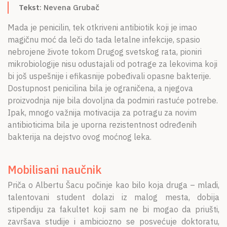
Tekst
: Nevena Grubač
O NAMA
Mada je penicilin, tek otkriveni antibiotik koji je imao
CPN
magičnu moć da leči do tada letalne infekcije, spasio
nebrojene živote tokom Drugog svetskog rata, pioniri
ЋИР
mikrobiologije nisu odustajali od potrage za lekovima koji
bi još uspešnije i efikasnije pobeđivali opasne bakterije.
Dostupnost penicilina bila je ograničena, a njegova
proizvodnja nije bila dovoljna da podmiri rastuće potrebe.
Ipak, mnogo važnija motivacija za potragu za novim
antibioticima bila je uporna rezistentnost određenih
bakterija na dejstvo ovog moćnog leka.
Mobilisani naučnik
Priča o Albertu Šacu počinje kao bilo koja druga – mladi,
talentovani student dolazi iz malog mesta, dobija
stipendiju za fakultet koji sam ne bi mogao da priušti,
završava studije i ambiciozno se posvećuje doktoratu,