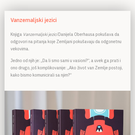
Vanzemaljski jezici
Knjiga
Vanzemaljski jezici
Danijela Oberhausa pokušava da
odgovori na pitanja koje Zemljani pokušavaju da odgonetnu
vekovima.
Jedno od njih je: „Da li smo sami u vasioni?“, a uvek ga prati i
ono drugo, još komplikovanije: „Ako život van Zemlje postoji,
kako bismo komunicirali sa njim?“