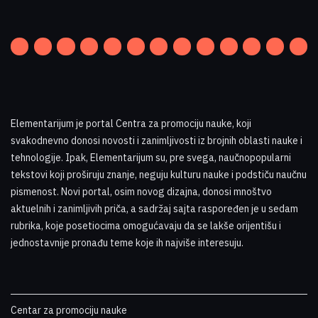
Elementarijum je portal Centra za promociju nauke
,
koji
svakodnevno donosi novosti i zanimljivosti iz brojnih oblasti nauke i
tehnologije. Ipak, Elementarijum su, pre svega, naučnopopularni
tekstovi koji proširuju znanje, neguju kulturu nauke i podstiču naučnu
pismenost. Novi portal, osim novog dizajna, donosi mnoštvo
aktuelnih i zanimljivih priča, a sadržaj sajta raspoređen je u sedam
rubrika, koje posetiocima omogućavaju da se lakše orijentišu i
jednostavnije pronađu teme koje ih najviše interesuju
.
Centar za promociju nauke