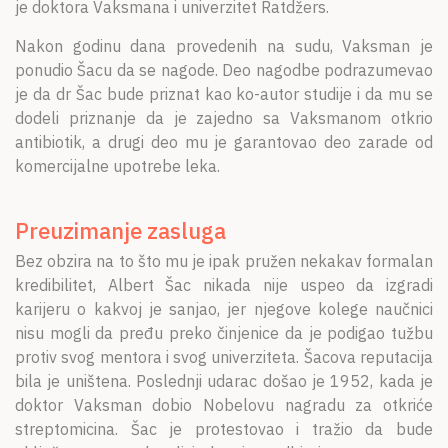
je doktora Vaksmana i univerzitet Ratdžers.
Nakon godinu dana provedenih na sudu, Vaksman je
ponudio Šacu da se nagode. Deo nagodbe podrazumevao
je da dr Šac bude priznat kao ko-autor studije i da mu se
dodeli priznanje da je zajedno sa Vaksmanom otkrio
antibiotik, a drugi deo mu je garantovao deo zarade od
komercijalne upotrebe leka.
Preuzimanje zasluga
Bez obzira na to što mu je ipak pružen nekakav formalan
kredibilitet, Albert Šac nikada nije uspeo da izgradi
karijeru o kakvoj je sanjao, jer njegove kolege naučnici
nisu mogli da pređu preko činjenice da je podigao tužbu
protiv svog mentora i svog univerziteta. Šacova reputacija
bila je uništena. Poslednji udarac došao je 1952, kada je
doktor Vaksman dobio Nobelovu nagradu za otkriće
streptomicina. Šac je protestovao i tražio da bude