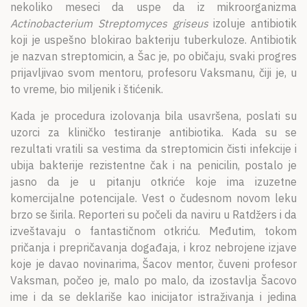
nekoliko meseci da uspe da iz mikroorganizma
Actinobacterium Streptomyces griseus
izoluje antibiotik
koji je uspešno blokirao bakteriju tuberkuloze. Antibiotik
je nazvan streptomicin, a Šac je, po običaju, svaki progres
prijavljivao svom mentoru, profesoru Vaksmanu, čiji je, u
to vreme, bio miljenik i štićenik.
Kada je procedura izolovanja bila usavršena, poslati su
uzorci za kliničko testiranje antibiotika. Kada su se
rezultati vratili sa vestima da streptomicin čisti infekcije i
ubija bakterije rezistentne čak i na penicilin, postalo je
jasno da je u pitanju otkriće koje ima izuzetne
komercijalne potencijale. Vest o čudesnom novom leku
brzo se širila. Reporteri su počeli da naviru u Ratdžers i da
izveštavaju o fantastičnom otkriću. Međutim, tokom
pričanja i prepričavanja događaja, i kroz nebrojene izjave
koje je davao novinarima, Šacov mentor, čuveni profesor
Vaksman, počeo je, malo po malo, da izostavlja Šacovo
ime i da se deklariše kao inicijator istraživanja i jedina