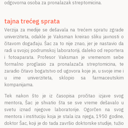
odgovorna osoba za pronalazak streptomicina.
tajna trećeg sprata
Verzija za medije se dešavala na trećem spratu zgrade
univerziteta, odakle je Vaksman kreirao sliku javnosti o
čitavom događaju. Šac za to nije znao, jer je nastavio da
radi u svojoj podrumskoj laboratoriji, daleko od reportera
i fotoaparata. Profesor Vaksman je vremenom sebe
formalno proglasio za pronalazača streptomicina, te
zaradio čitavo bogatstvo od ugovora koje je, u svoje ime i
u ime univerziteta, sklopio sa farmaceutskim
kompanijama.
Tek nakon što je iz časopisa pročitao izjave svog
mentora, Šac je shvatio šta se sve vreme dešavalo u
svetu iznad njegove laboratorije. Ogorčen na svog
mentora i instituciju koja je stala iza njega, 1950 godine,
doktor Šac, koji je do tada završio doktorske studije, tužio