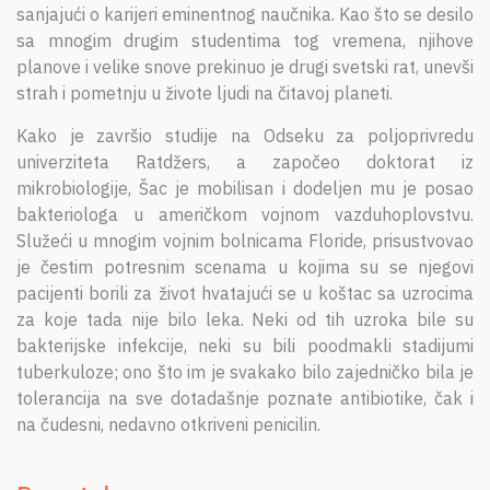
sanjajući o karijeri eminentnog naučnika. Kao što se desilo
sa mnogim drugim studentima tog vremena, njihove
planove i velike snove prekinuo je drugi svetski rat, unevši
strah i pometnju u živote ljudi na čitavoj planeti.
Kako je završio studije na Odseku za poljoprivredu
univerziteta Ratdžers, a započeo doktorat iz
mikrobiologije, Šac je mobilisan i dodeljen mu je posao
bakteriologa u američkom vojnom vazduhoplovstvu.
Služeći u mnogim vojnim bolnicama Floride, prisustvovao
je čestim potresnim scenama u kojima su se njegovi
pacijenti borili za život hvatajući se u koštac sa uzrocima
za koje tada nije bilo leka. Neki od tih uzroka bile su
bakterijske infekcije, neki su bili poodmakli stadijumi
tuberkuloze; ono što im je svakako bilo zajedničko bila je
tolerancija na sve dotadašnje poznate antibiotike, čak i
na čudesni, nedavno otkriveni penicilin.