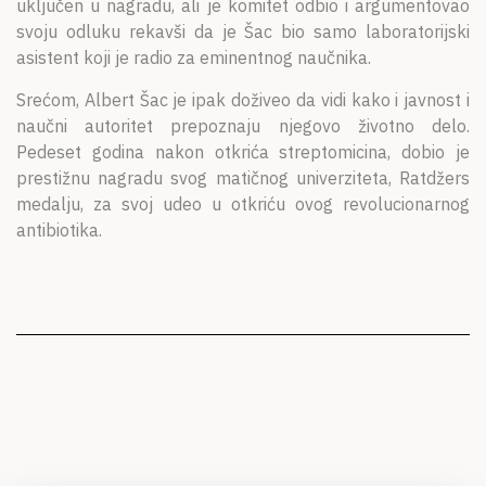
uključen u nagradu, ali je komitet odbio i argumentovao
svoju odluku rekavši da je Šac bio samo laboratorijski
asistent koji je radio za eminentnog naučnika.
Srećom, Albert Šac je ipak doživeo da vidi kako i javnost i
naučni autoritet prepoznaju njegovo životno delo.
Pedeset godina nakon otkrića streptomicina, dobio je
prestižnu nagradu svog matičnog univerziteta, Ratdžers
medalju, za svoj udeo u otkriću ovog revolucionarnog
antibiotika.