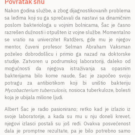
Povratak snu
Nakon godina službe, a zbog dijagnostikovanih problema
sa leđima koji su ga sprečavali da nastavi sa dinamičnim
poslom bakteriologa u vojnim bolnicama, Šac je časno
razrešen dužnosti i otpušten iz vojne službe. Momentalno
se vratio na univerzitet Ratdžers, gde mu je njegov
mentor, čuveni profesor Selman Abraham Vaksman
poželeo dobrodošlicu i primio ga nazad na doktorske
studije. Zatvoren u podrumskoj laboratoriji, daleko od
mogućnosti da njegova istraživanja sa opasnim
bakterijama bilo kome naude, Šac je započeo svoju
potragu za antibiotikom koji bi uništio bakteriju
Mycobacterium tuberculosis
, nosioca tuberkuloze, bolesti
koja je ubijala milione ljudi.
Albert Šac je radio pasionirano; retko kad je izlazio iz
svoje laboratorije, a kada su mu u nju doneli krevet,
njegovi izlasci postali su još ređi. Ovakva posvećenost
dala je promptne rezultate, pa je bilo potrebno samo