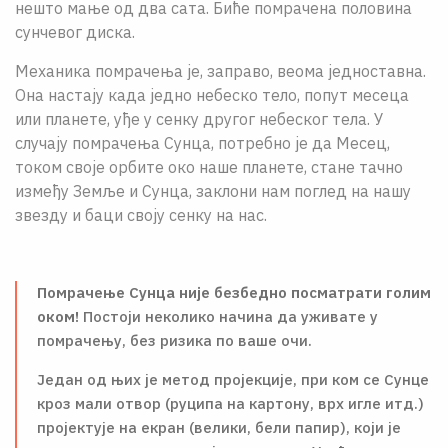
нешто мање од два сата. Биће помрачена половина
сунчевог диска.
Механика помрачења jе, заправо, веома jедноставна.
Она настаjу када jедно небеско тело, попут месеца
или планете, уђе у сенку другог небеског тела. У
случаjу помрачења Сунца, потребно jе да Месец,
током своjе орбите око наше планете, стане тачно
између Земље и Сунца, заклони нам поглед на нашу
звезду и баци своjу сенку на нас.
Помрачење Сунца није безбедно посматрати голим
оком!
Постоји неколико начина да уживате у
помрачењу, без ризика по ваше очи.
Један од њих је метод пројекције, при ком се Сунце
кроз мали отвор (руципа на картону, врх игле итд.)
пројектује на екран (велики, бели папир), који је