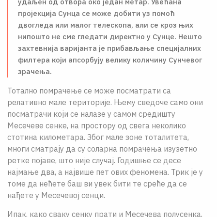
удаљен од отвора око један метар. Увећана
пројекција Сунца се може добити уз помоћ
двогледа или малог телескопа, али се кроз њих
нипошто не сме гледати директно у Сунце. Нешто
захтевнија варијанта је прибављање специјалних
филтера који апсорбују велику количину Сунчевог
зрачења.
Тотално помрачење се може посматрати са
релативно мале териториjе. Њему сведоче само они
посматрачи коjи се налазе у самом средишту
Месечеве сенке, на простору од свега неколико
стотина километара. Због мале зоне тоталитета,
многи сматраjу да су соларна помрачења изузетно
ретке поjаве, што ниjе случаj. Годишње се десе
наjмање два, а наjвише пет ових феномена. Трик jе у
томе да нећете баш ви увек бити те среће да се
нађете у Месечевоj сенци.
Ипак, како сваку сенку прати и Месечева полусенка,