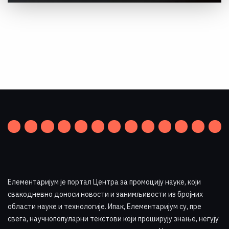
Елементаријум је портал Центра за промоцију науке
,
који
свакодневно доноси новости и занимљивости из бројних
области науке и технологије. Ипак, Елементаријум су, пре
свега, научнопопуларни текстови који проширују знање, негују