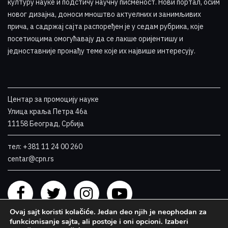
културу науке и подстичу научну писменост. Нови портал, осим
новог дизајна, доноси мноштво актуелних и занимљивих
прича, а садржај сајта распоређен је у седам рубрика, које
посетиоцима омогућавају да се лакше оријентишу и
једноставније пронађу теме које их највише интересују
.
Центар за промоцију науке
Улица краља Петра 46a
11158 Београд, Србија
тел: +381 11 24 00 260
centar@cpn.rs
Ovaj sajt koristi kolačiće. Jedan deo njih je neophodan za
funkcionisanje sajta, ali postoje i oni opcioni. Izaberi