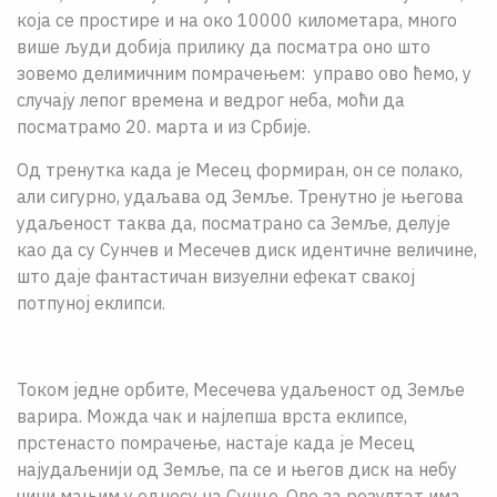
коjа се простире и на око 10000 километара, много
више људи добиjа прилику да посматра оно што
зовемо делимичним помрачењем: управо ово ћемо, у
случаjу лепог времена и ведрог неба, моћи да
посматрамо 20. марта и из Србиjе.
Од тренутка када jе Месец формиран, он се полако,
али сигурно, удаљава од Земље. Тренутно jе његова
удаљеност таква да, посматрано са Земље, делуjе
као да су Сунчев и Месечев диск идентичне величине,
што даjе фантастичан визуелни ефекат свакоj
потпуноj еклипси.
Током једне орбите, Месечева удаљеност од Земље
варира. Можда чак и наjлепша врста еклипсе,
прстенасто помрачење, настаjе када jе Месец
наjудаљениjи од Земље, па се и његов диск на небу
чини мањим у односу на Сунце. Ово за резултат има