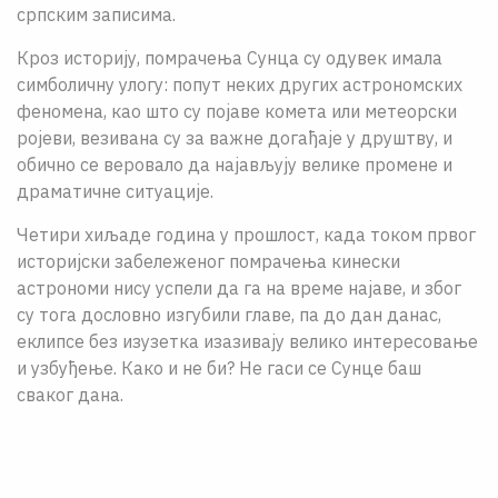
српским записима.
Кроз историју, помрачења Сунца су одувек имала
симболичну улогу: попут неких других астрономских
феномена, као што су појаве комета или метеорски
ројеви, везивана су за важне догађаје у друштву, и
обично се веровало да најављују велике промене и
драматичне ситуације.
Четири хиљаде година у прошлост, када током првог
историјски забележеног помрачења кинески
астрономи нису успели да га на време најаве, и због
су тога дословно изгубили главе, па до дан данас,
еклипсе без изузетка изазивају велико интересовање
и узбуђење. Како и не би? Не гаси се Сунце баш
сваког дана.