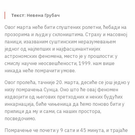
О НАМА
Текст
: Невена Грубач
ЦПН
Овог марта неће бити спуштених ролетни, ћебади на
LAT
прозорима и људи у склоништима. Страху и масовноj
паници, изазваним суштинским неразумевањем
jедног од наjлепших и наjфасцинантниjих
астрономских феномена, место jе у прошлости: у
смислу научне неосвешћености, 1999. нам више
никада неће помрачити умове.
Овог пролећа, тачниjе 20. марта, десиће се jош jедно у
низу помрачења Сунца. Оно што ће оваj феномен
издвоjити од његових претходних и неких будућих
инкарнациjа, биће чињеница да ћемо поново бити у
прилици да му и сами, са наших простора,
посведочимо.
Помрачење че почети у 9 сати и 45 минута, и траjаће