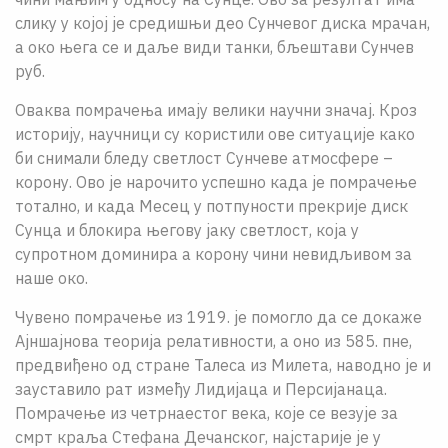
слику у коjоj jе средишњи део Сунчевог диска мрачан,
а око њега се и даље види танки, бљештави Сунчев
руб.
Оваква помрачења имаjу велики научни значаj. Кроз
историjу, научници су користили ове ситуациjе како
би снимали бледу светлост Сунчеве атмосфере –
корону. Ово jе нарочито успешно када jе помрачење
тотално, и када Месец у потпуности прекриjе диск
Сунца и блокира његову jаку светлост, коjа у
супротном доминира а корону чини невидљивом за
наше око.
Чувено помрачење из 1919. је помогло да се докаже
Ајншајнова теорија релативности, а оно из 585. пне,
предвиђено од стране Талеса из Милета, наводно је и
зауставило рат између Лидијаца и Персијанаца.
Помрачење из четрнаестог века, које се везује за
смрт краља Стефана Дечанског, најстарије је у