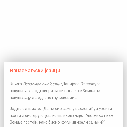
Ванземаљски језици
Књига
Ванземаљски језици
Данијела Оберхауса
покушава да одговори на питања које Земљани
покушавају да одгонетну вековима.
Једно од њих је: „Да ли смо сами у васиони?“, а увек га
прати и оно друго, још компликованије: „Ако живот ван
Земље постоји, како бисмо комуницирали са њим?“