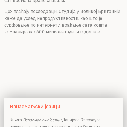
сат времена краће спавали.
Цех плаћају послодавци. Студија у Великој Британији
каже да услед непродуктивности, као што је
сурфовање по интернету, враћање сата кошта
компаније око 600 милиона фунти годишње.
Ванземаљски језици
Књига
Ванземаљски језици
Данијела Оберхауса
покушава да одговори на питања које Земљани