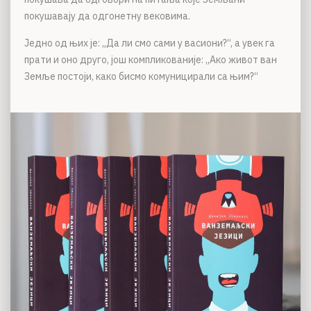
покушавају да одгонетну вековима.
Једно од њих је: „Да ли смо сами у васиони?“, а увек га
прати и оно друго, још компликованије: „Ако живот ван
Земље постоји, како бисмо комуницирали са њим?“