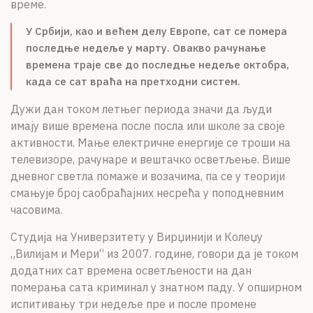
време.
У Србији, као и већем делу Европе, сат се помера
последње недеље у марту. Овакво рачунање
времена траје све до последње недеље октобра,
када се сат враћа на претходни систем.
Дужи дан током летњег периода значи да људи
имају више времена после посла или школе за своје
активности. Мање електричне енергије се троши на
телевизоре, рачунаре и вештачко осветљење. Више
дневног светла помаже и возачима, па се у теорији
смањује број саобраћајних несрећа у поподневним
часовима.
Студија на Универзитету у Вирџинији и Колеџу
„Вилијам и Мери“ из 2007. године, говори да је током
додатних сат времена осветљености на дан
померања сата криминал у знатном паду. У опширном
испитивању три недеље пре и после промене