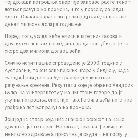
тој држави потрошња енергије заправо расте током
летњег рачунања времена, и то у просеку за један
одсто. Овакав пораст потрошње државу кошта око
девет милиона долара годишње.
Поред тога, услед веће емисије штетних гасова и
других еколошких последица, додатни губитак је за
скоро два милиона долара већи.
Слично испитивање спроведено је 2000. године у
Аустралији, током олимпијских игара у Сиднеју, када
су одређени делови Аустралије увели летње
рачунање времена. Резултати које је објавио Хендрик
Вулф на Универзитету у Вашингтону говоре да је
укупна потрошња енергије такође била већа него пре
увођења летњег рачунања времена.
Још једна ствар која има значајан ефекат на наше
друштво јесте стрес. Нервоза утиче на физичко и
ментално здравље а присутна је свуда – на послу, у