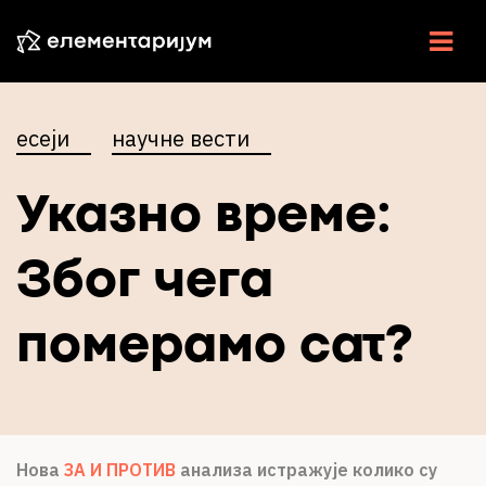
НАУКА У СРБИЈИ
есеји
научне вести
НАУЧНЕ ВЕСТИ
Указно време:
У ЦЕНТРУ
ЕСЕЈИ
Због чега
ИНТЕРВЈУ
померамо сат?
ЕЛЕМЕНТИ
ВИДЕО
РАДИО
Нова
ЗА И ПРОТИВ
анализа истражује колико су