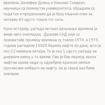
времена, Џенифер Долец и Николас Сандерс,
научници са поменутих универзитета, обрадили су
податке и прорачунали да је број пљачки опао за
читавих 43 одсто током тог сата.
Кроз историју, уштеда летњег рачунања времена је
више него очигледна. Државе САД које су
прихватиле промену времена су током 1974. и 1975.
године уштеделе 10000 барела нафте по дану, што је
око 12 милиона литара. To jе око 1 одсто уштеде на
дневном нивоу у то време. Ово је био период након
нафтне кризе када су одређене арапске земље
прогласиле ембарго на нафту, па је свака кап била
значајна.