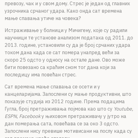
превозу, чак и у свом дому. Стрес је један од главних
узрочника срчаног удара. Како онда сат времена
мање спавања утиче на човека?
Истраживање у болници у Мичигену, које су радили
научници те установе анализом података од 2011. до
2013. године, установили су да је број срчаних удара
током дана када се сат помера унапред већи за
скоро 25 одсто у односу на остале дане. Ово може
бити повезано са краћим сном тог дана који за
последицу има повећан стрес.
Сат времена мање спавања се осети и у
канцеларијама. Запослени су мање продуктивни, што
показује студија из 2012 године. Према подацима
Гугла, број претраживања појмова као што су
Youtube,
ESPN, Facebook
у њиховом претраживачу у јутро на
дан померања сата, повећава се за око 3 одсто.
Запослени нису превише мотивисани на послу када су