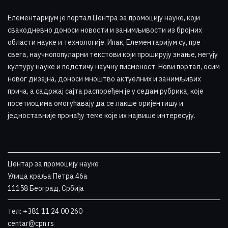
Елементаријум је портал Центра за промоцију науке
,
који
свакодневно доноси новости и занимљивости из бројних
области науке и технологије. Ипак, Елементаријум су, пре
свега, научнопопуларни текстови који проширују знање, негују
културу науке и подстичу научну писменост. Нови портал, осим
новог дизајна, доноси мноштво актуелних и занимљивих
прича, а садржај сајта распоређен је у седам рубрика, које
посетиоцима омогућавају да се лакше оријентишу и
једноставније пронађу теме које их највише интересују
.
Центар за промоцију науке
Улица краља Петра 46a
11158 Београд, Србија
тел: +381 11 24 00 260
centar@cpn.rs