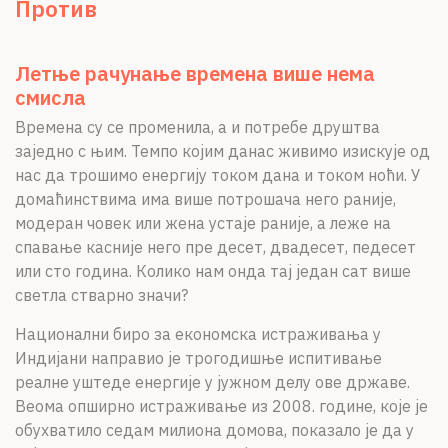
Против
Летње рачунање времена више нема
смисла
Времена су се променила, а и потребе друштва
заједно с њим. Темпо којим данас живимо изискује од
нас да трошимо енергију током дана и током ноћи. У
домаћинствима има више потрошача него раније,
модеран човек или жена устаје раније, а леже на
спавање касније него пре десет, двадесет, педесет
или сто година. Колико нам онда тај један сат више
светла стварно значи?
Национални биро за економска истраживања у
Индијани направио је трогодишње испитивање
реалне уштеде енергије у јужном делу ове државе.
Веома опширно истраживање из 2008. године, које је
обухватило седам милиона домова, показало је да у