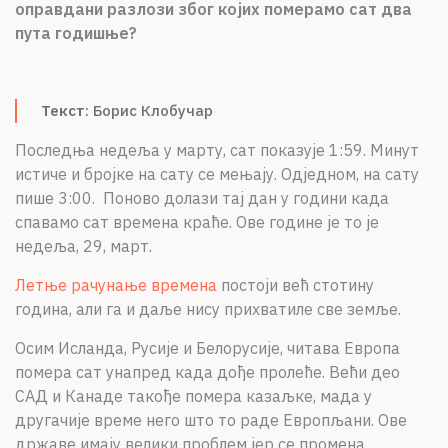
оправдани разлози због којих померамо сат два
О НАМА
пута годишње?
ЦПН
LAT
Текст
: Борис Клобучар
Последња недеља у марту, сат показује 1:59. Минут
истиче и бројке на сату се мењају. Одједном, на сату
пише 3:00. Поново долази тај дан у години када
спавамо сат времена краће. Ове године је то је
недеља, 29, март.
Летње рачунање времена
постоји већ стотину
година, али га и даље нису прихватиле све земље.
Осим Исланда, Русије и Белорусије, читава Европа
помера сат унапред када дође пролеће. Већи део
САД и Канаде такође помера казаљке, мада у
другачије време него што то раде Eвропљани. Ове
државе имају велики проблем јер се промена