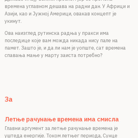
времена углавном дешава на радни дан. У Африци и
Азији, као и Јужној Америци, овакав концепт је
укинут.
Ова наизглед рутинска радња у пракси има
последице које вам можда никада нису пале на
памет. Зашто је, и да ли нам је уопште, сат времена
спавања мање у марту заиста потребно?
За
Летње рачунање времена има смисла
Главни аргумент за летње рачунање времена је
уштеда енергије. Током летњег периода, Сунце