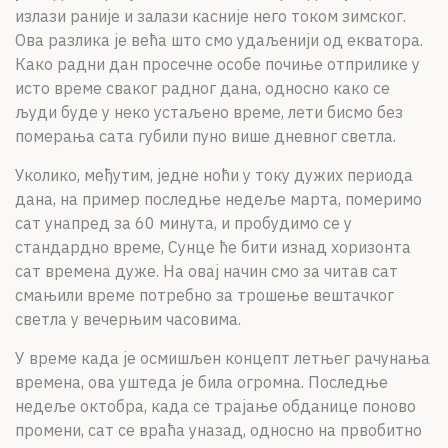
излази раније и залази касније него током зимског.
Ова разлика је већа што смо удаљенији од екватора.
Како радни дан просечне особе почиње отприлике у
исто време сваког радног дана, односно како се
људи буде у неко устаљено време, лети бисмо без
померања сата губили пуно више дневног светла.
Уколико, међутим, једне ноћи у току дужих периода
дана, на пример последње недеље марта, померимо
сат унапред за 60 минута, и пробудимо се у
стандардно време, Сунце ће бити изнад хоризонта
сат времена дуже. На овај начин смо за читав сат
смањили време потребно за трошење вештачког
светла у вечерњим часовима.
У време када је осмишљен концепт летњег рачунања
времена, ова уштеда је била огромна. Последње
недеље октобра, када се трајање обданице поново
промени, сат се враћа уназад, односно на првобитно