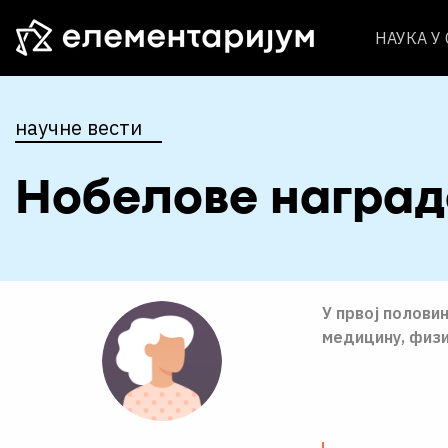
НАУКА У
научне вести
Нобелове награде
У првоj полови
медицину, физи