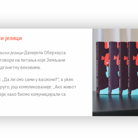
и језици
ски језици
Данијела Оберхауса
говори на питања које Земљани
одгонетну вековима.
 „Да ли смо сами у васиони?“, а увек
друго, још компликованије: „Ако живот
оји, како бисмо комуницирали са