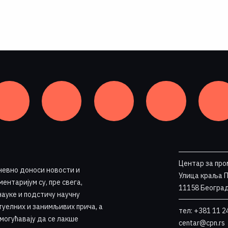
Центар за про
невно доноси новости и
Улица краља 
ентаријум су, пре свега,
11158 Београд
науке и подстичу научну
туелних и занимљивих прича, а
тел: +381 11 2
омогућавају да се лакше
centar@cpn.rs