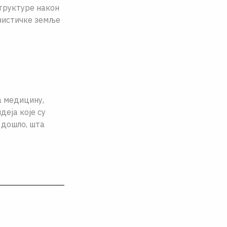
труктуре након
унистичке земље
а медицину,
еја које су
 дошло, шта