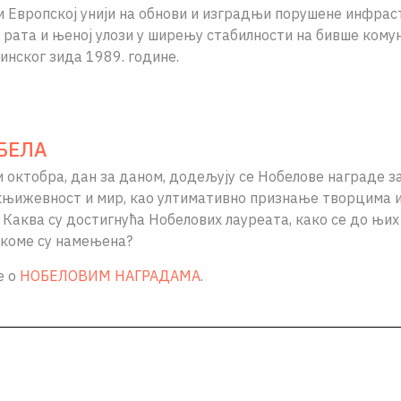
и Европскоj униjи на обнови и изградњи порушене инфрас
 рата и њеноj улози у ширењу стабилности на бивше ком
инског зида 1989. године.
БЕЛА
и октобра, дан за даном, додељују се Нобелове награде з
 књижевност и мир, као ултимативно признање творцима ид
 Каква су достигнућа Нобелових лауреата, како се до њих
 коме су намењена?
е о
НОБЕЛОВИМ НАГРАДАМА
.