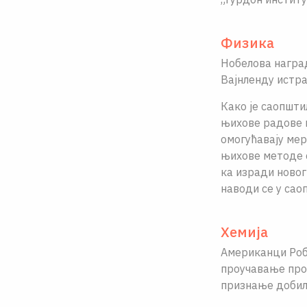
Физика
Нобелова награ
Ваjнленду истр
Како jе саопшти
њихове радове и
омогућаваjу мер
њихове методе 
ка изради новог
наводи се у сао
Хемиjа
Американци Роб
проучавање прот
признање добили