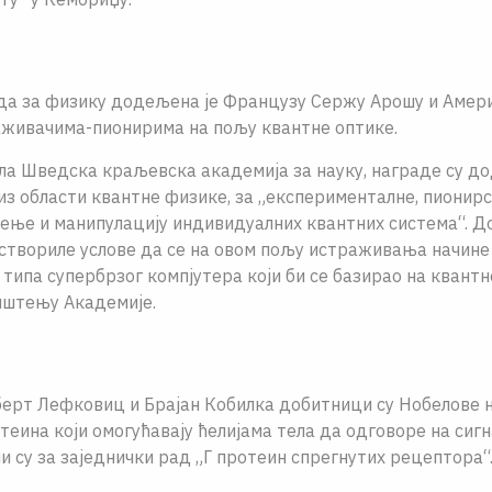
да за физику додељена jе Французу Сержу Арошу и Амер
аживачима-пионирима на пољу квантне оптике.
ла Шведска краљевска академиjа за науку, награде су д
з области квантне физике, за „експерименталне, пионирс
ење и манипулациjу индивидуалних квантних система“. До
створиле услове да се на овом пољу истраживања начине
 типа супербрзог компjутера коjи би се базирао на квантн
пштењу Академиjе.
ерт Лефковиц и Браjан Кобилка добитници су Нобелове 
еина коjи омогућаваjу ћелиjама тела да одговоре на сигн
 су за заjеднички рад „Г протеин спрегнутих рецептора“