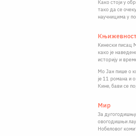
Како стоjи у об
тако да се очек
научницима у по
Књижевнос
Kинески писац М
како jе наведен
историjу и врем
Мо Jан пише о к
jе 11 романа и 
Кине, бави се п
Мир
За дугогодишњу
овогодишњи лаур
Нобеловог коми