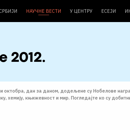
 СРБИЈИ
НАУЧНЕ ВЕСТИ
У ЦЕНТРУ
ЕСЕЈИ
И
 2012.
ни октобра, дан за даном, додељене су Нобелове нагр
ку, хемиjу, књижевност и мир. Погледајте ко су добитн