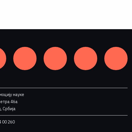
моцију науке
Петра 46a
, Србија
4 00 260