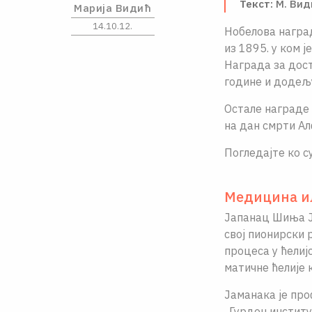
Текст:
М. Вид
Марија Видић
14.10.12.
Нобелова награ
из 1895. у ком 
Награда за дост
године и додељу
Остале награде 
на дан смрти А
Погледаjте ко 
Медицина
и
Jапанац Шиња J
своj пионирски 
процеса у ћелиj
матичне ћелиjе 
Jаманака jе про
„Гурдон институ