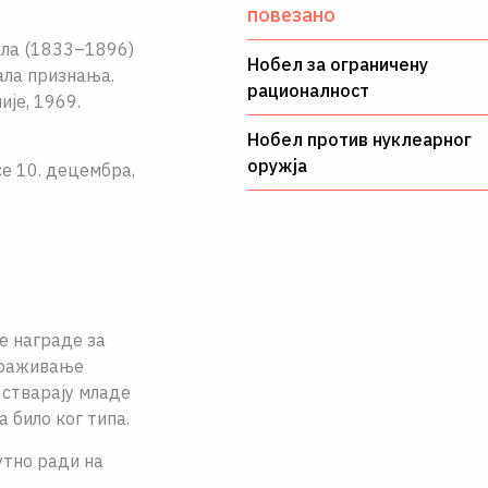
повезано
ела (1833–1896)
Нобел за ограничену
вала признања.
рационалност
је, 1969.
Нобел против нуклеарног
оружја
се 10. децембра,
е награде за
страживање
 ствараjу младе
 било ког типа.
утно ради на