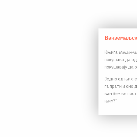
Ванземаљск
Књига
Ванземаљ
покушава да од
покушавају да 
Једно од њих је:
га прати и оно 
ван Земље пост
њим?“