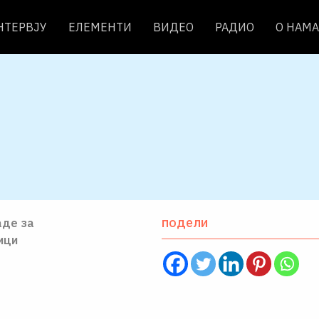
НТЕРВЈУ
ЕЛЕМЕНТИ
ВИДЕО
РАДИО
О НАМА
подели
аде за
ици