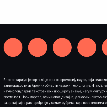
Елементаријум је портал Центра за промоцију науке
,
који свакод
занимљивости из бројних области науке и технологије. Ипак, Елем
научнопопуларни текстови који проширују знање, негују културу 
писменост. Нови портал, осим новог дизајна, доноси мноштво ак
садржај сајта распоређен је у седам рубрика, које посетиоцима 