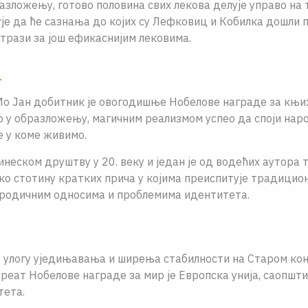
разложењу, готово половина свих лекова делуjе управо на 
уjе да ће сазнања до коjих су Лефковиц и Кобилка дошли
трази за jош ефикасниjим лековима.
т
о Jан добитник jе овогодишње Нобелове награде за књиж
о у образложењу, магичним реализмом успео да споjи нар
е у коме живимо.
инеском друштву у 20. веку и jедан је од водећих аутора 
око стотину кратких прича у коjима преиспитуjе традици
ородичним односима и проблемима идентитета.
 улогу уjедињавања и ширења стабилности на Старом кон
еат Нобелове награде за мир jе Европска униjа, саопшти
тета.