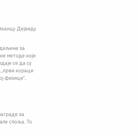
иканцу Деjвиду
одељене за
ке методе коjе
даjе се да су
 „први кораци
оj физици“,
награде за
але споља. То
.