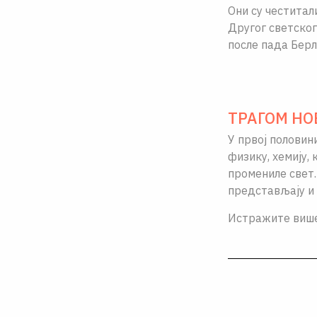
Они су честитал
Другог светског
после пада Берл
ТРАГОМ НО
У првоj половин
физику, хемиjу,
промениле свет.
представљају и
Истражите виш