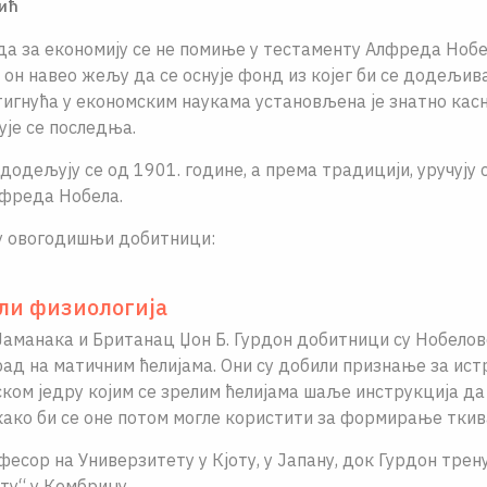
ић
да за економиjу се не помиње у тестаменту Алфреда Ноб
jе он навео жељу да се оснуjе фонд из коjег би се додељи
игнућа у економским наукама установљена је знатно касни
jе се последња.
додељуjу се од 1901. године, а према традициjи, уручуjу 
лфреда Нобела.
су овогодишњи добитници:
ли физиологија
аманака и Британац Џон Б. Гурдон добитници су Нобелов
рад на матичним ћелиjама. Они су добили признање за и
ском jедру коjим се зрелим ћелиjама шаље инструкциjа да
како би се оне потом могле користити за формирање ткива
фесор на Универзитету у Кjоту, у Jапану, док Гурдон трен
ту“ у Кембриџу.