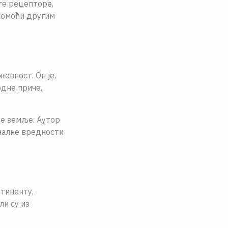
те рецепторе,
 помоћи другим
евност. Он jе,
одне приче,
те земље. Аутор
оналне вредности
тиненту,
ли су из